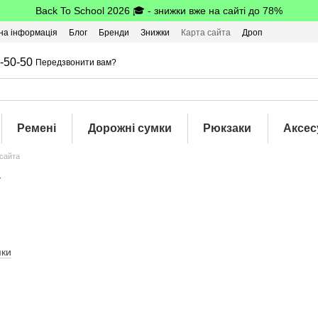
Back To School 2026 🎓 - знижки вже на сайті до 78%
на інформація
Блог
Бренди
Знижки
Карта сайта
Дроп
-50-50
Передзвонити вам?
Ремені
Дорожні сумки
Рюкзаки
Аксес
 сайта
у
мки