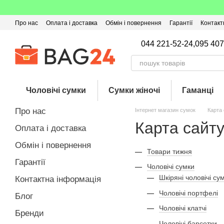
Перейти до основного контенту
Про нас
Оплата і доставка
Обмін і повернення
Гарантії
Контакт
Угода користувача
Відгуки про магазин
Оферта
Кешбек
044 221-52-24,
095 407
Чоловічі сумки
Сумки жіночі
Гаманці
Про нас
Інтернет магазин сумок
Карта
Карта сайт
Оплата і доставка
Обмін і повернення
Товари тижня
Гарантії
Чоловічі сумки
Шкіряні чоловічі су
Контактна інформація
Чоловічі портфелі
Блог
Чоловічі клатчі
Бренди
Чоловічі барсетки