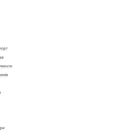
порт
ав
ументи
иків
и
яри