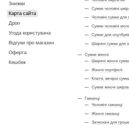
Знижки
Сумки чоловічі шкі
Карта сайта
Чоловічі сумки для
Дроп
Сумки чоловічі мол
Угода користувача
Сумки для ноутбукі
Відгуки про магазин
Шкіряні сумки для н
Оферта
Сумки жіночі
Шкіряні жіночі сумк
Кешбек
Жіночі портфелі
Клатчі, вечірні сумк
Сумки жіночі шкірз
Гаманці
Чоловічі гаманці
Жіночі гаманці
Затискачі для грош