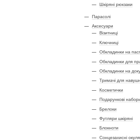
Шкіряні рюкзаки
Парасолі
Аксесуари
Візитниці
Ключниці
Обкладинки на пас
Обкладинки для пр
Обкладинки на док
Тримачі для навушн
Косметички
Подарункові набор
Брелоки
Футляри шкіряні
Блокноти
Сонцезахисні окул