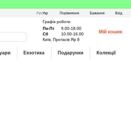
Порівняння
Рус
Укр
Бажання
Вхід
Графік роботи:
Пн-Пт
9.00-18.00
Мій кошик
Сб
10.00-16.00
Київ, Протасів Яр 8
уари
Екзотика
Подарунки
Колекції