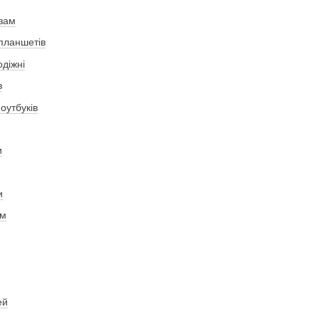
рзам
 планшетів
одіжні
в
оутбуків
и
и
ам
ей