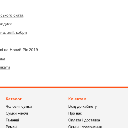
ського ската
окодила
на, змії, кобри
ві на Новий Рік 2019
вка
ікати
Каталог
Клієнтам
Чоловічі сумки
Вхід до кабінету
Сумки жіночі
Про нас
Гаманці
Оплата і доставка
Ремені
Обмін і повернення