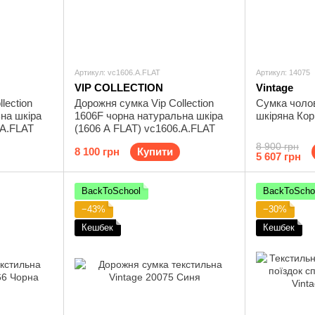
Артикул: vc1606.A.FLAT
Артикул: 14075
VIP COLLECTION
Vintage
lection
Дорожня сумка Vip Collection
Сумка чолов
на шкіра
1606F чорна натуральна шкіра
шкіряна Ко
.A.FLAT
(1606 A FLAT) vc1606.A.FLAT
8 900 грн
8 100 грн
Купити
5 607 грн
BackToSchool
BackToScho
−43%
−30%
Кешбек
Кешбек