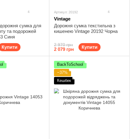
4
4
Артикул: 20192
Vintage
 дорожня сумка для
Дорожня сумка текстильна з
рту та подорожей
кишенею Vintage 20192 Чорна
83 Синя
2 970 грн
Купити
Купити
2 079 грн
ol
BackToSchool
−37%
Кешбек