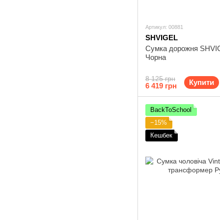
Артикул: 00881
SHVIGEL
Сумка дорожня SHVI
Чорна
8 125 грн
Купити
6 419 грн
BackToSchool
−15%
Кешбек