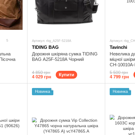
5
Артикул: rbg_A25F-5218A
Артикул: rbg_C
TIDING BAG
Tavinchi
ильна
Дорожня шкіряна сумка TIDING
Невелика до
 Пісочна
BAG A25F-5218A Чорний
міцної шкіри
CH-10010A-
4 850 грн
5 500 грн
Купити
4 029 грн
4 799 грн
Новинка
Новинка