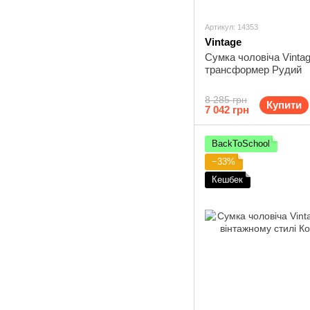
Артикул: 14353
Vintage
Сумка чоловіча Vinta
трансформер Рудий
8 285 грн
Купити
7 042 грн
BackToSchool
−33%
Кешбек