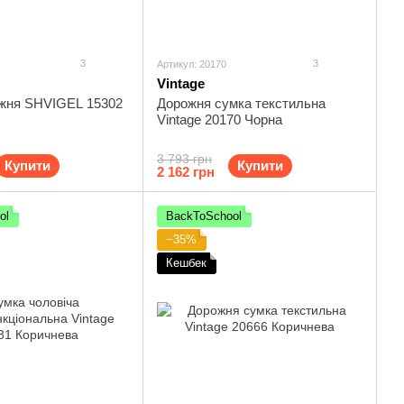
3
3
Артикул: 20170
Vintage
жня SHVIGEL 15302
Дорожня сумка текстильна
Vintage 20170 Чорна
3 793 грн
Купити
Купити
2 162 грн
ol
BackToSchool
−35%
Кешбек