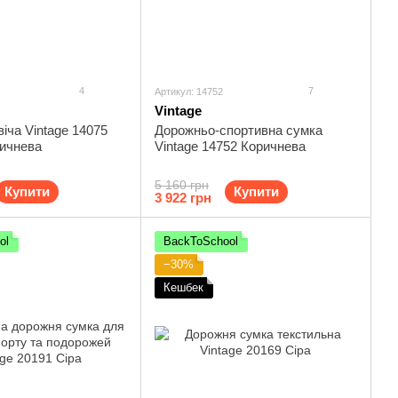
4
7
Артикул: 14752
Vintage
іча Vintage 14075
Дорожньо-спортивна сумка
ричнева
Vintage 14752 Коричнева
5 160 грн
Купити
Купити
3 922 грн
ol
BackToSchool
−30%
Кешбек