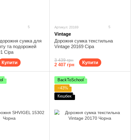
5
5
Артикул: 20169
Vintage
 дорожня сумка для
Дорожня сумка текстильна
рту та подорожей
Vintage 20169 Сіра
91 Сіра
3 439 грн
Купити
Купити
2 407 грн
ol
BackToSchool
−43%
Кешбек