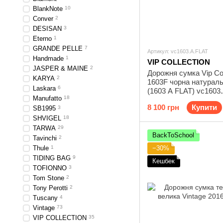
BlankNote
10
Conver
2
DESISAN
3
Eterno
1
GRANDE PELLE
7
Артикул: vc1603.A.FLAT
Handmade
1
VIP COLLECTION
JASPER & MAINE
2
Дорожня сумка Vip Col
KARYA
2
1603F чорна натураль
Laskara
6
(1603 А FLAT) vc1603
Manufatto
18
8 100 грн
Купити
SB1995
3
SHVIGEL
18
TARWA
29
BackToSchool
Tavinchi
2
Thule
1
−30%
TIDING BAG
9
Кешбек
TOFIONNO
3
Tom Stone
2
Tony Perotti
2
Tuscany
4
Vintage
73
VIP COLLECTION
35