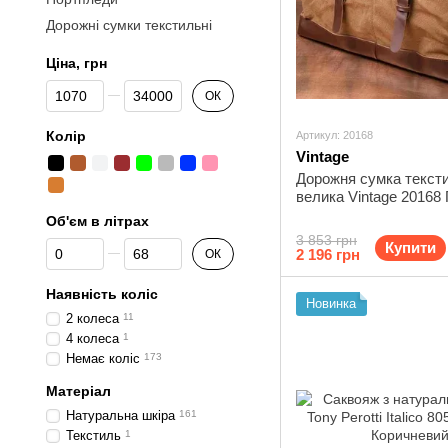
Дорожні сумки текстильні
Ціна, грн
Від Ціна, грн
До Ціна, грн
ОК
Колір
Артикул: 20168
Vintage
Дорожня сумка текст
велика Vintage 20168
Об'єм в літрах
3 853 грн
Від Об'єм в літрах
До Об'єм в літрах
Купити
2 196 грн
ОК
Наявність коліс
Новинка
2 колеса
11
4 колеса
1
Немає коліс
173
Матеріал
Натуральна шкіра
161
Текстиль
1