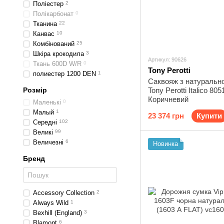
Поліестер
2
Полікарбонат
0
Тканина
22
Канвас
10
Комбінований
25
Шкіра крокодила
3
Артикул: 90626
Ткань 600D W/R
0
Tony Perotti
полиестер 1200 DEN
1
Саквояж з натурально
Розмір
Tony Perotti Italico 805
Коричневий
Маленькі
0
Малый
1
23 374 грн
Купити
Середні
102
Великі
99
Величезні
6
Новинка
Бренд
Accessory Collection
2
Always Wild
1
Bexhill (England)
3
Blamont
6