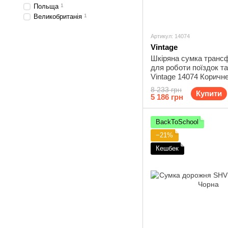
Польща
1
Великобританія
1
Артикул: 14074
Vintage
Шкіряна сумка транс
для роботи поїздок та
Vintage 14074 Коричн
8 233 грн
Купити
5 186 грн
BackToSchool
−21%
Кешбек