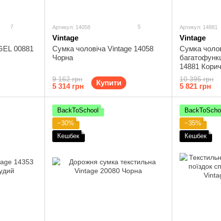
7
5
Артикул: 14058
Артикул: 14881
Vintage
Vintage
GEL 00881
Сумка чоловіча Vintage 14058
Сумка чоло
Чорна
багатофункц
14881 Кори
9 162 грн
10 395 грн
Купити
5 314 грн
5 821 грн
BackToSchool
BackToScho
−30%
−35%
Кешбек
Кешбек