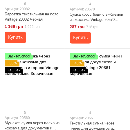
6
4
Артикул: 20082
Артикул: 20570
Барсетка текстильная на пояс
Сумка кросс боди с эмблемой
Vintage 20082 Черная
из кожзама Vintage 20570
Рыжая
1 166 грн
287 грн
1 665 грн
718 грн
Купить
Купить
BackToSchool
BackToSchool
−60%
−43%
Кешбек
Кешбек
5
4
Артикул: 20560
Артикул: 20661
Мужская сумка через плечо из
Текстильная сумка через
кожзама для документов и
плечо для документов и