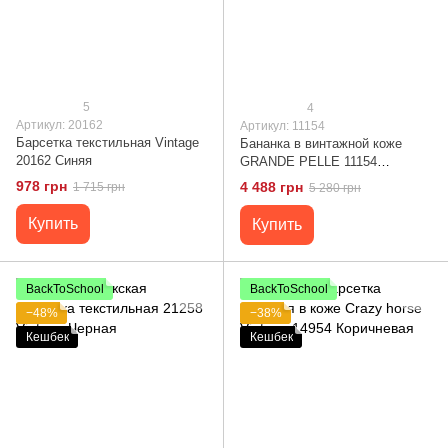
5
4
Артикул: 20162
Артикул: 11154
Барсетка текстильная Vintage
Бананка в винтажной коже
20162 Синяя
GRANDE PELLE 11154
Коричневая
978 грн
4 488 грн
1 715 грн
5 280 грн
Купить
Купить
BackToSchool
BackToSchool
−48%
−38%
Кешбек
Кешбек