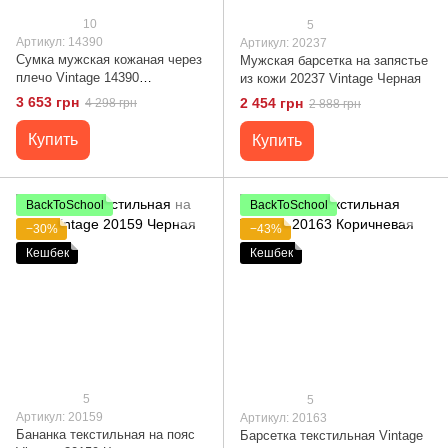
10
5
Артикул: 14390
Артикул: 20237
Сумка мужская кожаная через
Мужская барсетка на запястье
плечо Vintage 14390
из кожи 20237 Vintage Черная
Коричневая
3 653 грн
2 454 грн
4 298 грн
2 888 грн
Купить
Купить
BackToSchool
BackToSchool
−30%
−43%
Кешбек
Кешбек
5
5
Артикул: 20159
Артикул: 20163
Бананка текстильная на пояс
Барсетка текстильная Vintage