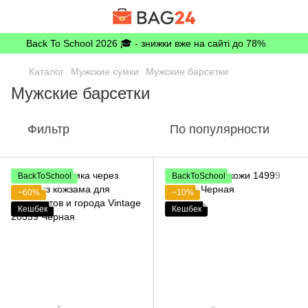
Back To School 2026 🎓 - знижки вже на сайті до 78%
Каталог
Мужские сумки
Мужские барсетки
Мужские барсетки
Фильтр
По популярности
BackToSchool
BackToSchool
−60%
−10%
Кешбек
Кешбек