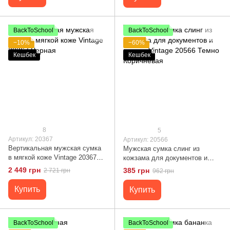
BackToSchool
BackToSchool
−10%
−60%
Кешбек
Кешбек
8
5
Артикул: 20367
Артикул: 20566
Вертикальная мужская сумка
Мужская сумка слинг из
в мягкой коже Vintage 20367
кожзама для документов и
Черная
города Vintage 20566 Темно
2 449 грн
385 грн
2 721 грн
962 грн
Коричневая
Купить
Купить
BackToSchool
BackToSchool