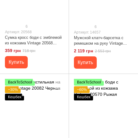
6
6
Артикул: 20568
Артикул: 14657
Сумка кросс боди с эмблемой
Мужской клатч-барсетка с
из кожзама Vintage 20568
ремешком на руку Vintage
Черная
14657 Черный
359 грн
2 119 грн
718 грн
2 553 грн
Купить
Купить
BackToSchool
BackToSchool
−30%
−60%
Кешбек
Кешбек