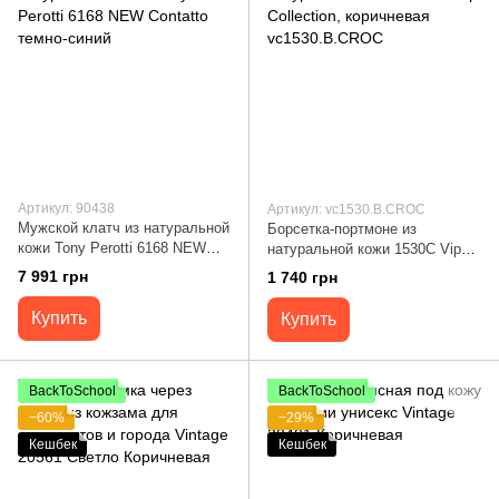
Артикул: 90438
Артикул: vc1530.B.CROC
Мужской клатч из натуральной
Борсетка-портмоне из
кожи Tony Perotti 6168 NEW
натуральной кожи 1530С Vip
Contatto темно-синий
Collection, коричневая
7 991 грн
1 740 грн
vc1530.B.CROC
Купить
Купить
BackToSchool
BackToSchool
−60%
−29%
Кешбек
Кешбек