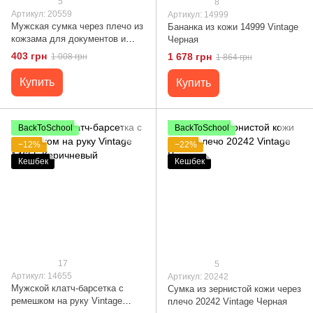
5
8
Артикул: 20559
Артикул: 14999
Мужская сумка через плечо из
Бананка из кожи 14999 Vintage
кожзама для документов и
Черная
города Vintage 20559 Черная
403 грн
1 678 грн
1 008 грн
1 864 грн
Купить
Купить
BackToSchool
BackToSchool
−12%
−22%
Кешбек
Кешбек
17
5
Артикул: 14655
Артикул: 20242
Мужской клатч-барсетка с
Сумка из зернистой кожи через
ремешком на руку Vintage
плечо 20242 Vintage Черная