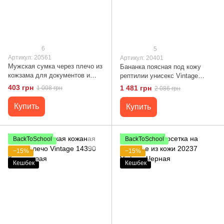
6
5
Артикул: 20561
Артикул: 20401
Мужская сумка через плечо из
Бананка поясная под кожу
кожзама для документов и
рептилии унисекс Vintage
города Vintage 20561 Светло
20401 Коричневая
403 грн
1 481 грн
1 008 грн
2 086 грн
Коричневая
Купить
Купить
BackToSchool
BackToSchool
−15%
−15%
Кешбек
Кешбек