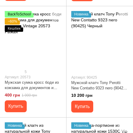
BackToSchool
Новинка
−60%
Кешбек
5
Артикул: 20573
Артикул: 90425
Мужская сумка кросс боди из
Мужской клатч Tony Perotti
кожзама для документов и
New Contatto 9323 nero (90425)
города Vintage 20573 Рыжая
Черный
400 грн
10 200 грн
1 000 грн
Купить
Купить
Новинка
Новинка