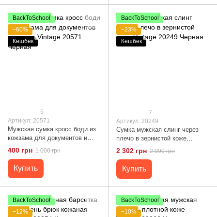
BackToSchool
BackToSchool
−60%
−23%
Кешбек
Кешбек
5
7
Артикул: 20571
Артикул: 20249
Мужская сумка кросс боди из
Сумка мужская слинг через
кожзама для документов и
плечо в зернистой коже
города Vintage 20571 Черная
Vintage 20249 Черная
400 грн
2 302 грн
1 000 грн
2 990 грн
Купить
Купить
BackToSchool
BackToSchool
−12%
−10%