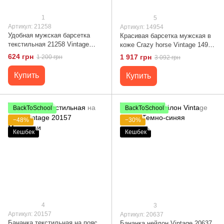
1
5
Артикул: 21258
Артикул: 14954
Удобная мужская барсетка
Красивая барсетка мужская в
текстильная 21258 Vintage
коже Crazy horse Vintage 14954
Черная
Коричневая
624 грн
1 917 грн
1 200 грн
3 092 грн
Купить
Купить
BackToSchool
BackToSchool
−48%
−30%
Кешбек
Кешбек
4
3
Артикул: 20157
Артикул: 20637
Бананка текстильная на пояс
Бананка нейлон Vintage 20637