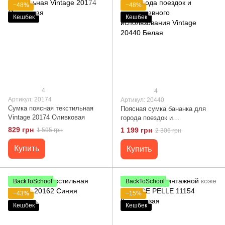
−48%
−48%
Кешбек
Кешбек
4
4
Артикул: 20174
Артикул: 20440
Сумка поясная текстильная
Поясная сумка бананка для
Vintage 20174 Оливковая
города поездок и
повседневного использования
829 грн
1 199 грн
1 595 грн
2 306 грн
Vintage 20440 Белая
Купить
Купить
BackToSchool
BackToSchool
−43%
−15%
Кешбек
Кешбек