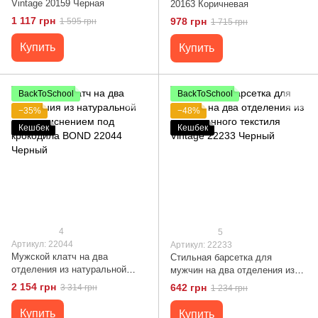
Vintage 20159 Черная
20163 Коричневая
1 117 грн
978 грн
1 595 грн
1 715 грн
Купить
Купить
BackToSchool
BackToSchool
−35%
−48%
Кешбек
Кешбек
4
5
Артикул: 22044
Артикул: 22233
Мужской клатч на два
Стильная барсетка для
отделения из натуральной
мужчин на два отделения из
кожи с тиснением под
качественного текстиля
2 154 грн
642 грн
3 314 грн
1 234 грн
крокодила BOND 22044
Vintage 22233 Черный
Черный
Купить
Купить