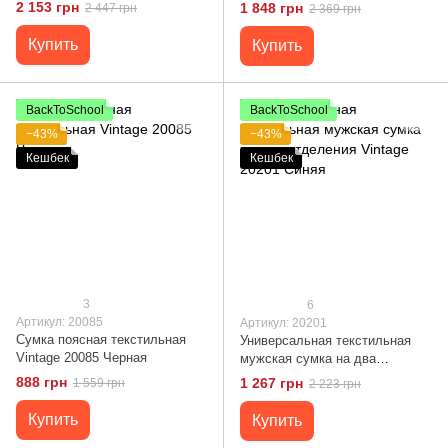
14655 Коричневый
2 153 грн
1 848 грн
2 447 грн
2 369 грн
Купить
Купить
BackToSchool
BackToSchool
−43%
−43%
Кешбек
Кешбек
3
6
Артикул: 20085
Артикул: 20201
Сумка поясная текстильная
Универсальная текстильная
Vintage 20085 Черная
мужская сумка на два
отделения Vintage 20201 Синяя
888 грн
1 267 грн
1 559 грн
2 223 грн
Купить
Купить