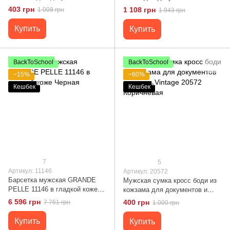
города Vintage 20560 Темно
города Vintage 20661
403 грн
1 108 грн
1 008 грн
1 943 грн
Коричневая
Коричневая
Купить
Купить
BackToSchool
BackToSchool
−15%
−60%
Кешбек
Кешбек
7
5
Артикул: 11146
Артикул: 20572
Барсетка мужская GRANDE
Мужская сумка кросс боди из
PELLE 11146 в гладкой коже
кожзама для документов и
Черная
города Vintage 20572
6 596 грн
400 грн
7 761 грн
1 000 грн
Коричневая
Купить
Купить