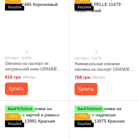
Кешбек
Кешбек
2
2
Артикул: 11485
Артикул: 11479
Обложка на паспорт из
Универсальная кожаная
натуральной кожи GRANDE
обложка на паспорт GRANDE
PELLE 11485 Коричневый
PELLE 11479 Темно-синий
810 грн
768 грн
900 грн
903 грн
Купить
Купить
BackToSchool
BackToSchool
−50%
−55%
Кешбек
Кешбек