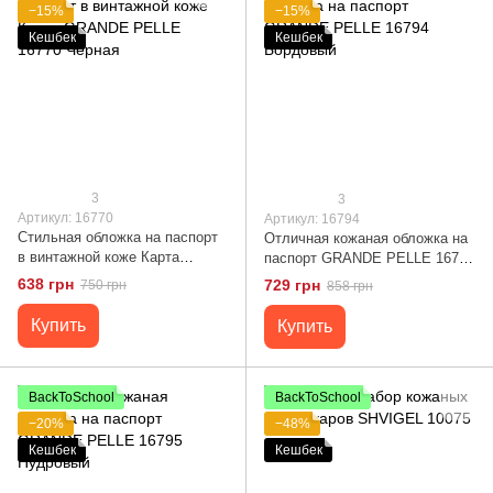
−15%
−15%
Кешбек
Кешбек
3
3
Артикул: 16770
Артикул: 16794
Стильная обложка на паспорт
Отличная кожаная обложка на
в винтажной коже Карта
паспорт GRANDE PELLE 16794
GRANDE PELLE 16770 Черная
Бордовый
638 грн
729 грн
750 грн
858 грн
Купить
Купить
BackToSchool
BackToSchool
−20%
−48%
Кешбек
Кешбек