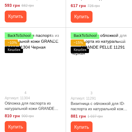
GRANDE PELLE 11290 Черная
593 грн
617 грн
682 грн
726 грн
Купить
Купить
BackToSchool
BackToSchool
−10%
−15%
Кешбек
Кешбек
4
3
Артикул: 11304
Артикул: 11291
Обложка для паспорта из
Визитница с обложкой для ID-
натуральной кожи GRANDE
паспорта из натуральной кожи
PELLE 11304 Черная
GRANDE PELLE 11291 Черная
810 грн
881 грн
900 грн
1 037 грн
Купить
Купить