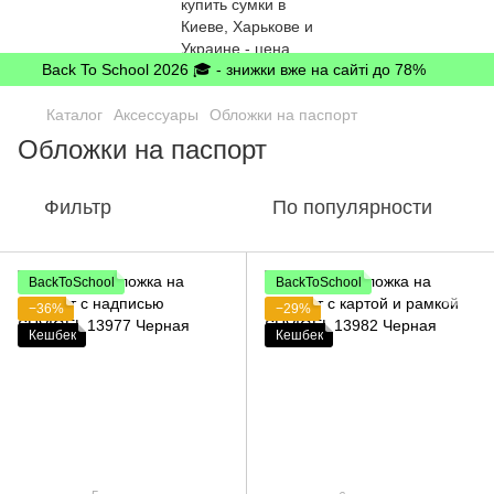
Back To School 2026 🎓 - знижки вже на сайті до 78%
Каталог
Аксессуары
Обложки на паспорт
Обложки на паспорт
Фильтр
По популярности
BackToSchool
BackToSchool
−36%
−29%
Кешбек
Кешбек