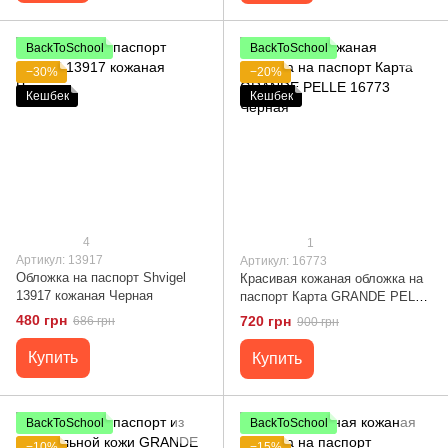
BackToSchool
BackToSchool
−30%
−20%
Кешбек
Кешбек
4
1
Артикул: 13917
Артикул: 16773
Обложка на паспорт Shvigel
Красивая кожаная обложка на
13917 кожаная Черная
паспорт Карта GRANDE PELLE
16773 Черная
480 грн
720 грн
686 грн
900 грн
Купить
Купить
BackToSchool
BackToSchool
−10%
−15%