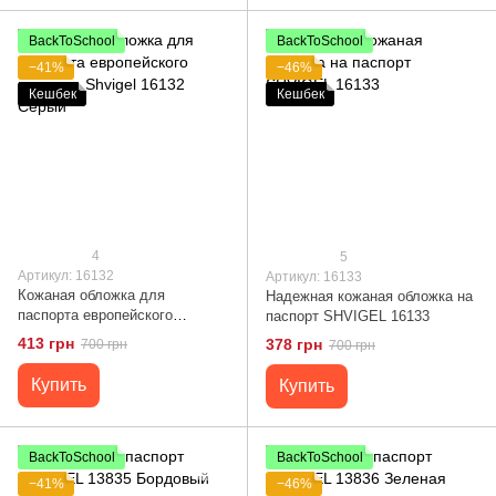
BackToSchool
BackToSchool
−41%
−46%
Кешбек
Кешбек
4
5
Артикул: 16132
Артикул: 16133
Кожаная обложка для
Надежная кожаная обложка на
паспорта европейского
паспорт SHVIGEL 16133
качества Shvigel 16132 Серый
413 грн
378 грн
700 грн
700 грн
Купить
Купить
BackToSchool
BackToSchool
−41%
−46%