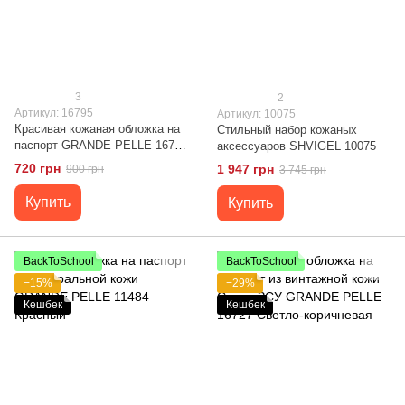
3
2
Артикул: 16795
Артикул: 10075
Красивая кожаная обложка на
Стильный набор кожаных
паспорт GRANDE PELLE 16795
аксессуаров SHVIGEL 10075
Пудровый
720 грн
1 947 грн
900 грн
3 745 грн
Купить
Купить
BackToSchool
BackToSchool
−15%
−29%
Кешбек
Кешбек