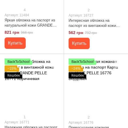
4
2
Артикул: 11484
Артикул: 16727
Яркая обложка на паспорт из
Интересная обложка на
натуральной кожи GRANDE
паспорт из винтажной кожи
PELLE 11484 Красный
Слава ЗСУ GRANDE PELLE
821 грн
562 грн
966 грн
792 грн
16727 Светло-коричневая
Купить
Купить
BackToSchool
BackToSchool
−15%
−24%
Кешбек
Кешбек
1
2
Артикул: 16771
Артикул: 16776
Надежная обложка на паспорт
Превосходная кожаная