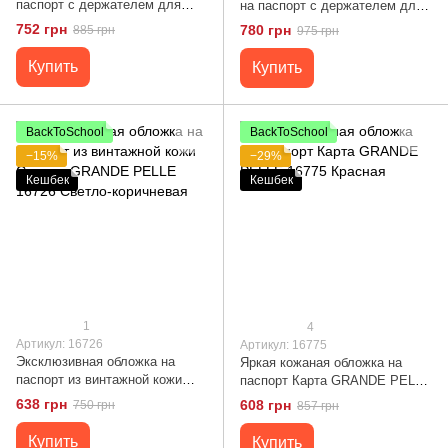
паспорт с держателем для
на паспорт с держателем для
Apple AirTag GRANDE PELLE
Apple AirTag GRANDE PELLE
752 грн
780 грн
885 грн
975 грн
11621 Коричневый
11622 Черный
Купить
Купить
BackToSchool
BackToSchool
−15%
−29%
Кешбек
Кешбек
1
4
Артикул: 16726
Артикул: 16775
Эксклюзивная обложка на
Яркая кожаная обложка на
паспорт из винтажной кожи
паспорт Карта GRANDE PELLE
Сердце GRANDE PELLE 16726
16775 Красная
638 грн
608 грн
750 грн
857 грн
Светло-коричневая
Купить
Купить