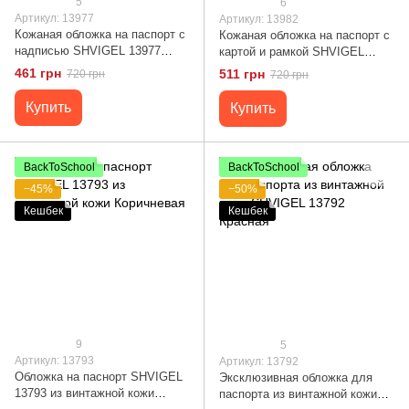
5
6
Артикул: 13977
Артикул: 13982
Кожаная обложка на паспорт с
Кожаная обложка на паспорт с
надписью SHVIGEL 13977
картой и рамкой SHVIGEL
Черная
13982 Черная
461 грн
511 грн
720 грн
720 грн
Купить
Купить
BackToSchool
BackToSchool
−45%
−50%
Кешбек
Кешбек
9
5
Артикул: 13793
Артикул: 13792
Обложка на паснорт SHVIGEL
Эксклюзивная обложка для
13793 из винтажной кожи
паспорта из винтажной кожи