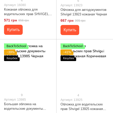
4
6
Артикул: 16080
Артикул: 13923
Кожаная обложка для
Обложка для автодокументов
водительских прав SHVIGEL
Shvigel 13923 кожаная Черная
16080
571 грн
667 грн
656 грн
995 грн
Купить
Купить
BackToSchool
BackToSchool
−39%
−41%
Кешбек
Кешбек
9
4
Артикул: 13985
Артикул: 13925
Большая обложка на
Обложка для водительских
водительские документы
прав Shvigel 13925 кожаная