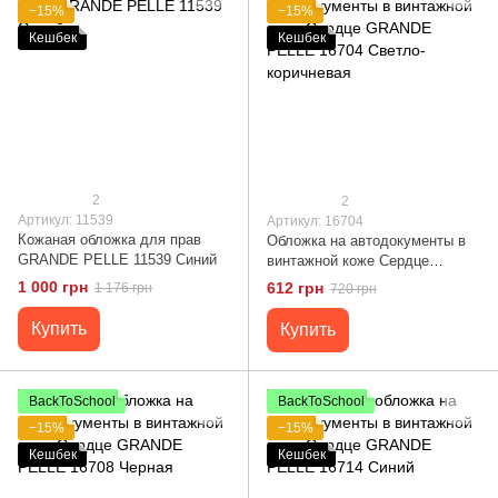
−15%
−15%
Кешбек
Кешбек
2
2
Артикул: 11539
Артикул: 16704
Кожаная обложка для прав
Обложка на автодокументы в
GRANDE PELLE 11539 Синий
винтажной коже Сердце
GRANDE PELLE 16704 Светло-
1 000 грн
612 грн
1 176 грн
720 грн
коричневая
Купить
Купить
BackToSchool
BackToSchool
−15%
−15%
Кешбек
Кешбек