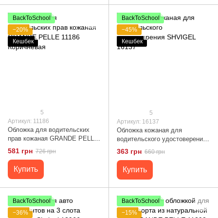
BackToSchool
BackToSchool
−20%
−45%
Кешбек
Кешбек
5
5
Артикул: 11186
Артикул: 16137
Обложка для водительских
Обложка кожаная для
прав кожаная GRANDE PELLE
водительского удостоверения
11186 Коричневая
SHVIGEL 16137
581 грн
363 грн
726 грн
660 грн
Купить
Купить
BackToSchool
BackToSchool
−36%
−15%