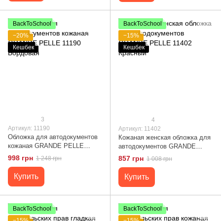
BackToSchool
BackToSchool
−20%
−15%
Кешбек
Кешбек
3
4
Артикул: 11190
Артикул: 11402
Обложка для автодокументов
Кожаная женская обложка для
кожаная GRANDE PELLE
автодокументов GRANDE
11190 Бордовая
PELLE 11402 Красный
998 грн
857 грн
1 248 грн
1 008 грн
Купить
Купить
BackToSchool
BackToSchool
−15%
−15%