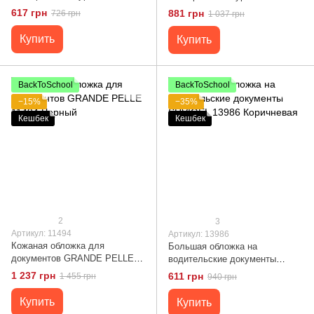
GRANDE PELLE 11290 Черная
GRANDE PELLE 11291 Черная
617 грн
881 грн
726 грн
1 037 грн
Купить
Купить
BackToSchool
BackToSchool
−15%
−35%
Кешбек
Кешбек
2
3
Артикул: 11494
Артикул: 13986
Кожаная обложка для
Большая обложка на
документов GRANDE PELLE
водительские документы
11494 Черный
SHVIGEL 13986 Коричневая
1 237 грн
611 грн
1 455 грн
940 грн
Купить
Купить