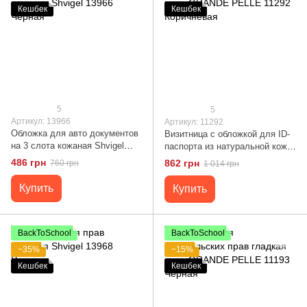
Кешбек
Кешбек
5
5
Артикул: 13966
Артикул: 11292
Обложка для авто документов
Визитница с обложкой для ID-
на 3 слота кожаная Shvigel
паспорта из натуральной кожи
13966 Черная
GRANDE PELLE 11292
486 грн
862 грн
760 грн
1 014 грн
Коричневая
Купить
Купить
BackToSchool
BackToSchool
−35%
−15%
Кешбек
Кешбек