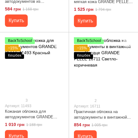
автодокументов из
мягкая кожа GRANDE PELLE
натуральной кожи SHVIGEL
11191 Коричневая
584 грн
1 525 грн
1 168 грн
1 794 грн
16070
Купить
Купить
BackToSchool
BackToSchool
−15%
−15%
Кешбек
Кешбек
3
2
Артикул: 11493
Артикул: 16711
Кожаная обложка для
Практичная обложка на
автодокументов GRANDE
автодокументы в винтажной
PELLE 11493 Красный
коже Сердце GRANDE PELLE
1 010 грн
854 грн
1 188 грн
1 005 грн
16711 Светло-коричневая
Купить
Купить