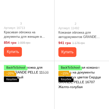
3
2
Артикул: 16713
Артикул: 11492
Красивая обложка на
Кожаная обложка для
документы для женщин в
автодокументов GRANDE
винтажной коже Сердце
PELLE 11492 Темно-
854 грн
941 грн
1 005 грн
1 176 грн
GRANDE PELLE 16713
коричневый
Бордовая
Купить
Купить
BackToSchool
BackToSchool
−20%
−15%
Кешбек
Кешбек