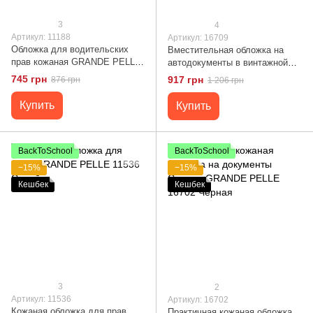
3
4
Артикул: 11188
Артикул: 16709
Обложка для водительских
Вместительная обложка на
прав кожаная GRANDE PELLE
автодокументы в винтажной
11188 Красная
коже Украина GRANDE PELLE
745 грн
917 грн
876 грн
1 206 грн
16709 Черная
Купить
Купить
BackToSchool
BackToSchool
−15%
−15%
Кешбек
Кешбек
3
2
Артикул: 11536
Артикул: 16702
Кожаная обложка для прав
Практичная кожаная обложка