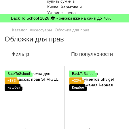
Back To School 2026 🎓 - знижки вже на сайті до 78%
Каталог
Аксессуары
Обложки для прав
Обложки для прав
Фильтр
По популярности
BackToSchool
BackToSchool
−13%
−33%
Кешбек
Кешбек