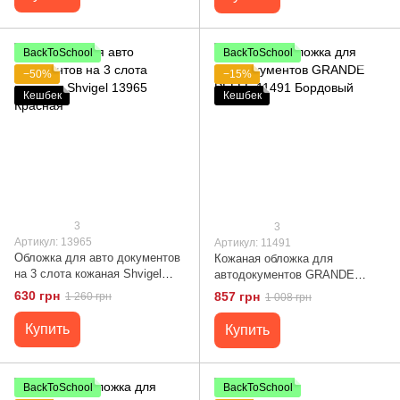
BackToSchool
BackToSchool
−50%
−15%
Кешбек
Кешбек
3
3
Артикул: 13965
Артикул: 11491
Обложка для авто документов
Кожаная обложка для
на 3 слота кожаная Shvigel
автодокументов GRANDE
13965 Красная
PELLE 11491 Бордовый
630 грн
857 грн
1 260 грн
1 008 грн
Купить
Купить
BackToSchool
BackToSchool