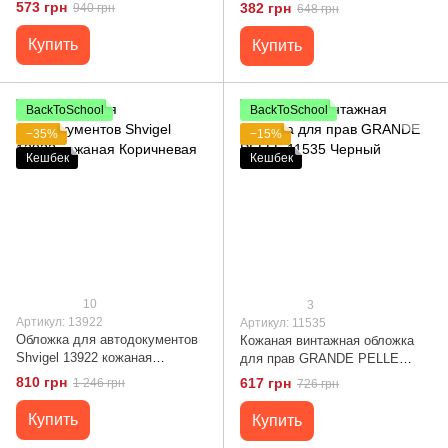
SHVIGEL 13985 Черная
Коричневая
573 грн
382 грн
940 грн
648 грн
Купить
Купить
BackToSchool
BackToSchool
−35%
−15%
Кешбек
Кешбек
10
3
Артикул: 13922
Артикул: 11535
Обложка для автодокументов
Кожаная винтажная обложка
Shvigel 13922 кожаная
для прав GRANDE PELLE
Коричневая
11535 Черный
810 грн
617 грн
1 246 грн
726 грн
Купить
Купить