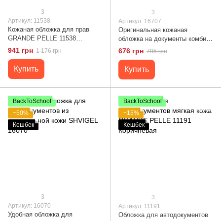
3
3
Артикул: 11538
Артикул: 16707
Кожаная обложка для прав
Оригинальная кожаная
GRANDE PELLE 11538
обложка на документы комби
Коричневый
двух цветов Сердце GRANDE
941 грн
676 грн
1 176 грн
795 грн
PELLE 16707 Желто-голубая
Купить
Купить
BackToSchool
BackToSchool
−50%
−15%
Кешбек
Кешбек
3
3
Артикул: 16070
Артикул: 11191
Удобная обложка для
Обложка для автодокументов