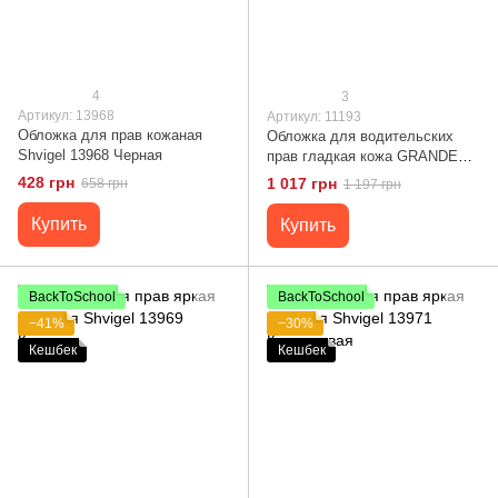
4
3
Артикул: 13968
Артикул: 11193
Обложка для прав кожаная
Обложка для водительских
Shvigel 13968 Черная
прав гладкая кожа GRANDE
PELLE 11193 Черная
428 грн
1 017 грн
658 грн
1 197 грн
Купить
Купить
BackToSchool
BackToSchool
−41%
−30%
Кешбек
Кешбек