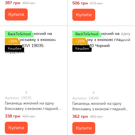
KIVI 19015 Червоний
KIVI 19030 Чорний
387 грн
506 грн
484 грн
675 грн
Купити
Купити
BackToSchool
BackToSchool
−30%
−25%
Кешбек
Кешбек
4
4
Артикул: 19035
Артикул: 19040
Гаманець жіночий на одну
Гаманець жіночий на одну
блискавку з екокожі гладкий
блискавку з екокожі гладкий
KIVI 19035 Бордовий
KIVI 19040 Чорний
338 грн
362 грн
483 грн
483 грн
Купити
Купити