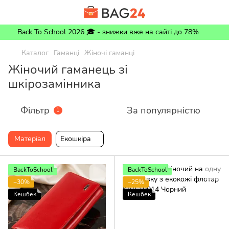
Back To School 2026 🎓 - знижки вже на сайті до 78%
Каталог
Гаманці
Жіночі гаманці
Жіночий гаманець зі
шкірозамінника
Фільтр
За популярністю
1
Матеріал
Екошкіра
BackToSchool
BackToSchool
−30%
−25%
Кешбек
Кешбек