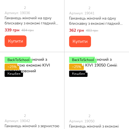
2
2
Артикул: 19036
Артикул: 19041
Гаманець жіночий на одну
Гаманець жіночий на одну
блискавку з екокожі гладкий
блискавку з екокожі гладкий
KIVI 19036 Синій
KIVI 19041 Червоний
339 грн
362 грн
484 грн
483 грн
Купити
Купити
BackToSchool
BackToSchool
−25%
−25%
Кешбек
Кешбек
2
2
Артикул: 19042
Артикул: 19050
Гаманець жіночий з зернистою
Гаманець жіночий з екокожі