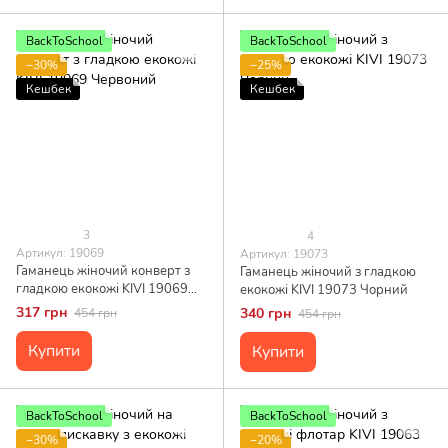
BackToSchool
BackToSchool
−30%
−25%
Кешбек
Кешбек
3
4
Артикул: 19069
Артикул: 19073
Гаманець жіночий конверт з
Гаманець жіночий з гладкою
гладкою екокожі KIVI 19069
екокожі KIVI 19073 Чорний
Червоний
317 грн
340 грн
454 грн
454 грн
Купити
Купити
BackToSchool
BackToSchool
−30%
−20%