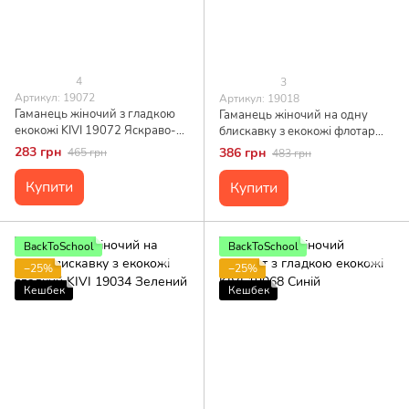
4
3
Артикул: 19072
Артикул: 19018
Гаманець жіночий з гладкою
Гаманець жіночий на одну
екокожі KIVI 19072 Яскраво-
блискавку з екокожі флотар
рожевий
KIVI 19018 Яскраво-червоний
283 грн
386 грн
465 грн
483 грн
Купити
Купити
BackToSchool
BackToSchool
−25%
−25%
Кешбек
Кешбек