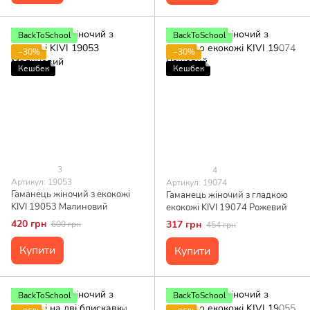
BackToSchool
BackToSchool
−30%
−30%
Кешбек
Кешбек
3
4
Артикул: 19053
Артикул: 19074
Гаманець жіночий з екокожі
Гаманець жіночий з гладкою
KIVI 19053 Малиновий
екокожі KIVI 19074 Рожевий
420 грн
317 грн
600 грн
454 грн
Купити
Купити
BackToSchool
BackToSchool