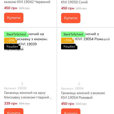
екокожі KIVI 19042 Червоний
KIVI 19050 Синій
450 грн
450 грн
600 грн
600 грн
Купити
Купити
BackToSchool
BackToSchool
−30%
−25%
Кешбек
Кешбек
3
2
Артикул: 19039
Артикул: 19054
Гаманець жіночий на одну
Гаманець жіночий з екокожі
блискавку з екокожі гладкий
KIVI 19054 Рожевий
KIVI 19039 Малиновий
339 грн
450 грн
484 грн
600 грн
Купити
Купити