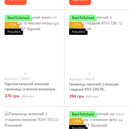
BackToSchool
BackToSchool
−25%
−25%
Кешбек
Кешбек
4
3
Артикул: 19087
Артикул: 19078
Горизонтальний жіночий
Гаманець жіночий з екокожі
гаманець із якісної екошкіри
гладкий KIVI 19078
KIVI 19087 Чорний
Малиновий
276 грн
394 грн
368 грн
525 грн
BackToSchool
−25%
Кешбек