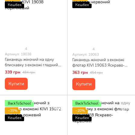
Кешбек
Кешбек
4
4
Артикул: 19038
Артикул: 19063
Гаманець жіночий на одну
Гаманець жіночий з екокожі
блискавку з екокожі гладкий
флотар KIVI 19063 Яскраво-
KIVI 19038 Коричневий
червоний
339 грн
363 грн
484 грн
454 грн
Купити
Купити
BackToSchool
BackToSchool
−39%
−20%
Кешбек
Кешбек