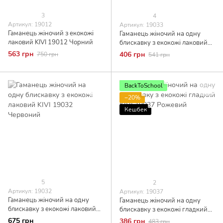
3
4
Артикул: 19012
Артикул: 19033
Гаманець жіночий з екокожі
Гаманець жіночий на одну
лаковий KIVI 19012 Чорний
блискавку з екокожі лаковий
KIVI 19033 Сірий
563 грн
406 грн
750 грн
541 грн
BackToSchool
−20%
Кешбек
5
2
Артикул: 19032
Артикул: 19037
Гаманець жіночий на одну
Гаманець жіночий на одну
блискавку з екокожі лаковий
блискавку з екокожі гладкий
KIVI 19032 Червоний
KIVI 19037 Рожевий
675 грн
386 грн
483 грн