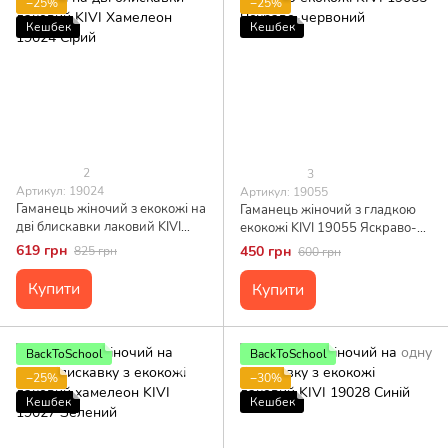
−25%
−25%
Кешбек
Кешбек
2
3
Артикул: 19024
Артикул: 19055
Гаманець жіночий з екокожі на
Гаманець жіночий з гладкою
дві блискавки лаковий KIVI
екокожі KIVI 19055 Яскраво-
Хамелеон 19024 Сірий
червоний
619 грн
450 грн
825 грн
600 грн
Купити
Купити
BackToSchool
BackToSchool
−25%
−30%
Кешбек
Кешбек