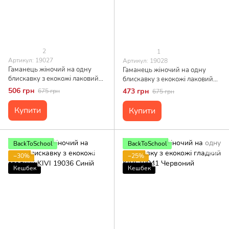
2
1
Артикул: 19027
Артикул: 19028
Гаманець жіночий на одну
Гаманець жіночий на одну
блискавку з екокожі лаковий
блискавку з екокожі лаковий
хамелеон KIVI 19027 Зелений
KIVI 19028 Синій
506 грн
473 грн
675 грн
675 грн
Купити
Купити
BackToSchool
BackToSchool
−30%
−25%
Кешбек
Кешбек