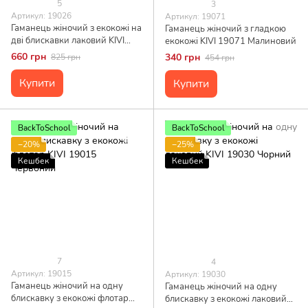
5
3
Артикул: 19026
Артикул: 19071
Гаманець жіночий з екокожі на
Гаманець жіночий з гладкою
дві блискавки лаковий KIVI
екокожі KIVI 19071 Малиновий
Хамелеон 19026 Чорний
660 грн
340 грн
825 грн
454 грн
Купити
Купити
BackToSchool
BackToSchool
−20%
−25%
Кешбек
Кешбек
7
4
Артикул: 19015
Артикул: 19030
Гаманець жіночий на одну
Гаманець жіночий на одну
блискавку з екокожі флотар
блискавку з екокожі лаковий