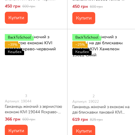
рожевий
450 грн
450 грн
600 грн
600 грн
Купити
Купити
BackToSchool
BackToSchool
−39%
−25%
Кешбек
Кешбек
3
2
Артикул: 19044
Артикул: 19022
Гаманець жіночий з зернистою
Гаманець жіночий з екокожі на
екокожі KIVI 19044 Яскраво-
дві блискавки лаковий KIVI
червоний
Хамелеон 19022 Синій
366 грн
619 грн
600 грн
825 грн
Купити
Купити