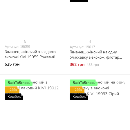
5
4
Артикул: 19059
Артикул: 19017
Гаманець жіночий з гладкою
Гаманець жіночий на одну
екокожі KIVI 19059 Рожевий
блискавку з екокожі флотар
KIVI 19017 Зелений
525 грн
362 грн
483 грн
BackToSchool
BackToSchool
−25%
−25%
Кешбек
Кешбек