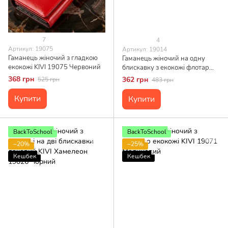
7
4
Артикул: 19075
Артикул: 19014
Гаманець жіночий з гладкою
Гаманець жіночий на одну
екокожі KIVI 19075 Червоний
блискавку з екокожі флотар
KIVI 19014 Чорний
368 грн
362 грн
525 грн
483 грн
Купити
Купити
BackToSchool
BackToSchool
−20%
−25%
Кешбек
Кешбек