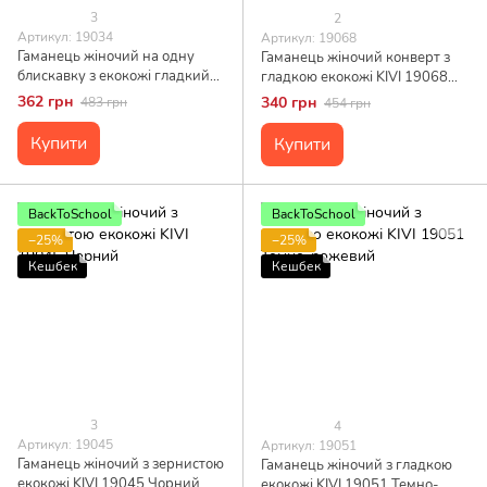
3
2
Артикул: 19034
Артикул: 19068
Гаманець жіночий на одну
Гаманець жіночий конверт з
блискавку з екокожі гладкий
гладкою екокожі KIVI 19068
KIVI 19034 Зелений
Синій
362 грн
340 грн
483 грн
454 грн
Купити
Купити
BackToSchool
BackToSchool
−25%
−25%
Кешбек
Кешбек
3
4
Артикул: 19045
Артикул: 19051
Гаманець жіночий з зернистою
Гаманець жіночий з гладкою
екокожі KIVI 19045 Чорний
екокожі KIVI 19051 Темно-