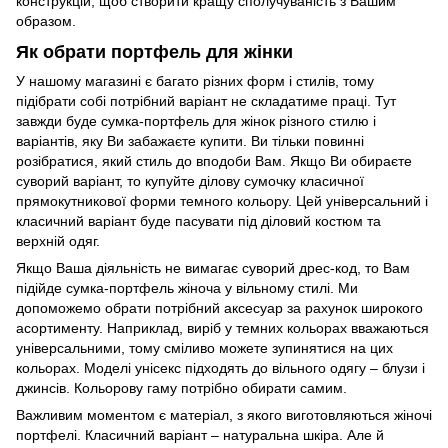
конструкцій, щоб створити кращу сполучуваність з Вашим
образом.
Як обрати портфель для жінки
У нашому магазині є багато різних форм і стилів, тому
підібрати собі потрібний варіант не складатиме праці. Тут
завжди буде сумка-портфель для жінок різного стилю і
варіантів, яку Ви забажаєте купити. Ви тільки повинні
розібратися, який стиль до вподоби Вам. Якщо Ви обираєте
суворий варіант, то купуйте ділову сумочку класичної
прямокутникової форми темного кольору. Цей універсальний і
класичний варіант буде пасувати під діловий костюм та
верхній одяг.
Якщо Ваша діяльність не вимагає суворий дрес-код, то Вам
підійде сумка-портфель жіноча у вільному стилі. Ми
допоможемо обрати потрібний аксесуар за рахунок широкого
асортименту. Наприклад, виріб у темних кольорах вважаються
універсальними, тому сміливо можете зупинятися на цих
кольорах. Моделі унісекс підходять до вільного одягу – блузи і
джинсів. Кольорову гаму потрібно обирати самим.
Важливим моментом є матеріал, з якого виготовляються жіночі
портфелі. Класичний варіант – натуральна шкіра. Але й