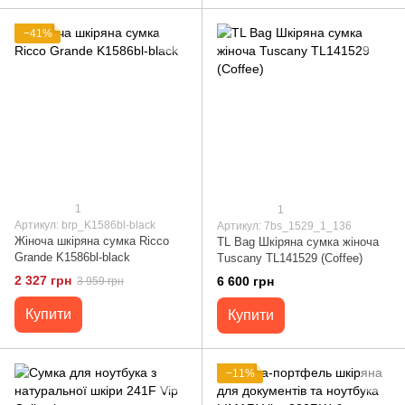
−41%
1
1
Артикул: brp_K1586bl-black
Артикул: 7bs_1529_1_136
Жіноча шкіряна сумка Ricco
TL Bag Шкіряна сумка жіноча
Grande K1586bl-black
Tuscany TL141529 (Coffee)
2 327 грн
6 600 грн
3 959 грн
Купити
Купити
−11%