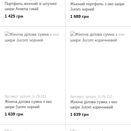
Портфель жіночий зі штучної
Жіночий портфель з еко шкіри
шкіри Arwena синій
Jurom чорний
1 425 грн
1 689 грн
Артикул: spsum_0-29-111
Артикул: spsum_0-29-112
Жіноча ділова сумка з еко
Жіноча ділова сумка з еко
шкіри Jurom чорний
шкіри Jurom коричневий
1 639 грн
1 639 грн