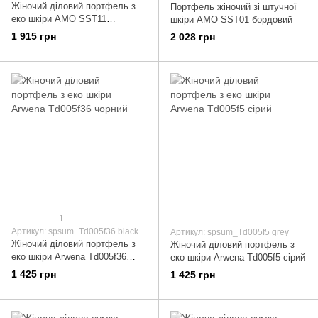
Жіночий діловий портфель з
Портфель жіночий зі штучної
еко шкіри AMO SST11
шкіри AMO SST01 бордовий
червоний
1 915 грн
2 028 грн
1
Артикул: spsum_Td005f36 black
Артикул: spsum_Td005f5 grey
Жіночий діловий портфель з
Жіночий діловий портфель з
еко шкіри Arwena Td005f36
еко шкіри Arwena Td005f5 сірий
чорний
1 425 грн
1 425 грн