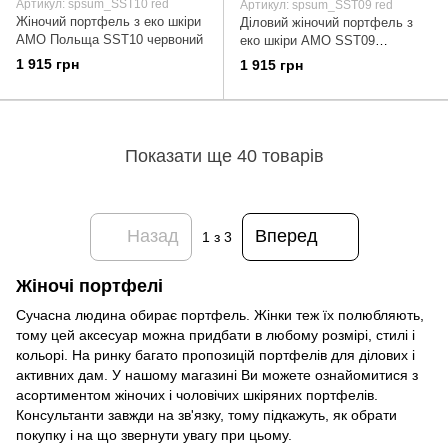
Артикул: spsum_SST10 red
Артикул: spsum_SST09 red
Жіночий портфель з еко шкіри
Діловий жіночий портфель з
AMO Польща SST10 червоний
еко шкіри AMO SST09
червоний
1 915 грн
1 915 грн
Показати ще 40 товарів
Назад
Вперед
1
з 3
Жіночі портфелі
Сучасна людина обирає портфель. Жінки теж їх полюбляють,
тому цей аксесуар можна придбати в любому розмірі, стилі і
кольорі. На ринку багато пропозицій портфелів для ділових і
активних дам. У нашому магазині Ви можете ознайомитися з
асортиментом жіночих і чоловічих шкіряних портфелів.
Консультанти завжди на зв'язку, тому підкажуть, як обрати
покупку і на що звернути увагу при цьому.