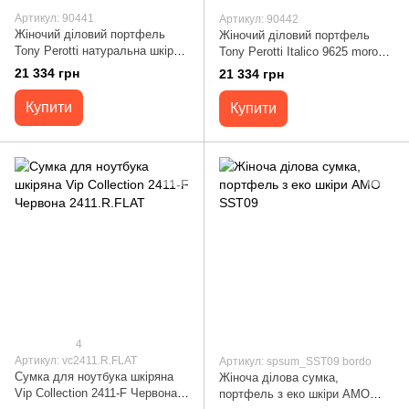
Артикул: 90441
Артикул: 90442
Жіночий діловий портфель
Жіночий діловий портфель
Tony Perotti натуральна шкіра
Tony Perotti Italico 9625 moro
Italico 9625 nero (90441) Чорний
(90442) Коричневий
21 334 грн
21 334 грн
Купити
Купити
4
Артикул: vc2411.R.FLAT
Артикул: spsum_SST09 bordo
Сумка для ноутбука шкіряна
Жіноча ділова сумка,
Vip Collection 2411-F Червона
портфель з еко шкіри AMO