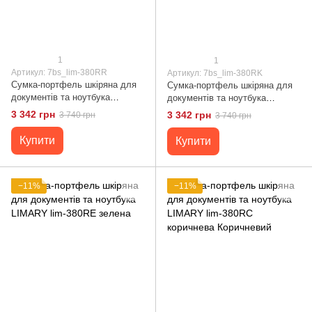
1
1
Артикул: 7bs_lim-380RR
Артикул: 7bs_lim-380RK
Сумка-портфель шкіряна для
Сумка-портфель шкіряна для
документів та ноутбука
документів та ноутбука
LIMARY lim-380RR Червоний
LIMARY lim-380RK синій Синій
3 342 грн
3 342 грн
3 740 грн
3 740 грн
Купити
Купити
−11%
−11%