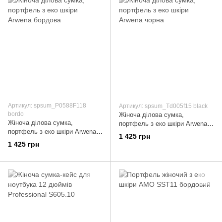
Артикул: spsum_P0588F118
Артикул: spsum_Td005f15 black
bordo
Жіноча ділова сумка,
Жіноча ділова сумка,
портфель з еко шкіри Arwena
портфель з еко шкіри Arwena
чорна
1 425 грн
бордова
1 425 грн