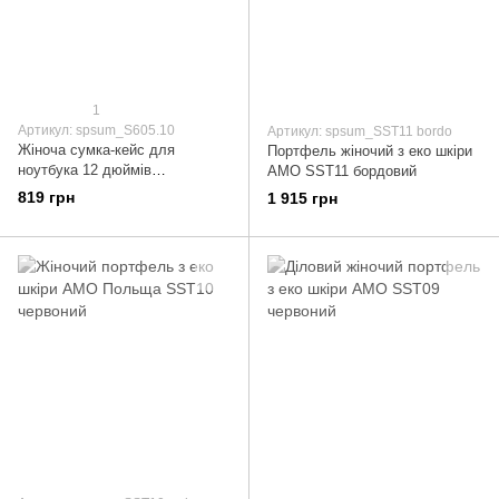
1
Артикул: spsum_S605.10
Артикул: spsum_SST11 bordo
Жіноча сумка-кейс для
Портфель жіночий з еко шкіри
ноутбука 12 дюймів
AMO SST11 бордовий
Professional S605.10
819 грн
1 915 грн