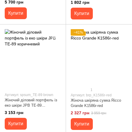
2411.R.FLAT
SST09
5 700 грн
1 802 грн
Купити
Купити
−41%
1
Артикул: spsum_TE-89 brown
Артикул: brp_K1586r-red
Жіночий діловий портфель із
Жіноча шкіряна сумка Ricco
еко шкіри JPB TE-89
Grande K1586r-red
коричневий
3 153 грн
2 327 грн
3 959 грн
Купити
Купити