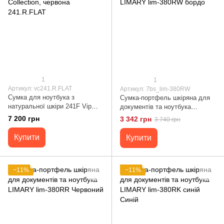
1
1
Артикул: vc241.R.FLAT
Артикул: 7bs_lim-380RW
Сумка для ноутбука з
Сумка-портфель шкіряна для
натуральної шкіри 241F Vip
документів та ноутбука
Collection, червона 241.R.FLAT
LIMARY lim-380RW бордо
7 200 грн
3 342 грн
3 740 грн
Купити
Купити
−11%
−11%