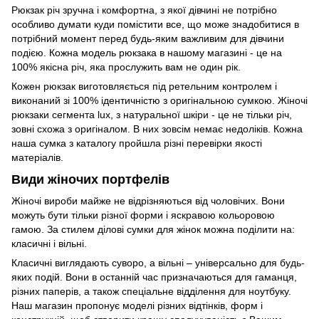
Рюкзак річ зручна і комфортна, з якої дівчині не потрібно
особливо думати куди помістити все, що може знадобитися в
потрібний момент перед будь-яким важливим для дівчини
подією. Кожна модель рюкзака в нашому магазині - це на
100% якісна річ, яка прослужить вам не один рік.
Кожен рюкзак виготовляється під ретельним контролем і
виконаний зі 100% ідентичністю з оригінальною сумкою. Жіночі
рюкзаки сегмента lux, з натуральної шкіри - це не тільки річ,
зовні схожа з оригіналом. В них зовсім немає недоліків. Кожна
наша сумка з каталогу пройшла різні перевірки якості
матеріалів.
Види жіночих портфелів
Жіночі вироби майже не відрізняються від чоловічих. Вони
можуть бути тільки різної форми і яскравою кольоровою
гамою. За стилем ділові сумки для жінок можна поділити на:
класичні і вільні.
Класичні виглядають суворо, а вільні – універсально для будь-
яких подій. Вони в останній час призначаються для гаманця,
різних паперів, а також спеціальне відділення для ноутбуку.
Наш магазин пропонує моделі різних відтінків, форм і