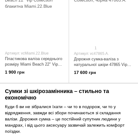
1
Артикул: vcMiami.22.Blue
Артикул: vc47865.A.
Пластикова валіза середнього
Дорожня сумка-валіза з
розміру Miami Beach 22" Vip
натуральної шкіри 47865 Vip
Collection блакитна
Collection, чорна 47865.A.
1 900 грн
17 600 грн
Miami.22.Blue
Сумки зі шкірозамінника – стильно та
економічно
Куди б ви не зібралися їхати – чи то в подорож, чи то у
відрядження, завжди всі збори починаються зі складання
валізи. Дорожня сумка – це постійний супутник людини у
мандрах, і від цього аксесуару зазвичай залежить комфорт
поїздки.