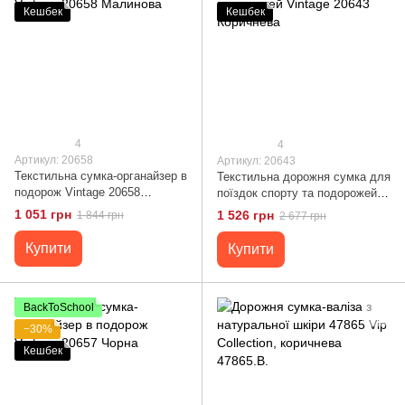
Кешбек
Кешбек
4
4
Артикул: 20658
Артикул: 20643
Текстильна сумка-органайзер в
Текстильна дорожня сумка для
подорож Vintage 20658
поїздок спорту та подорожей
Малинова
Vintage 20643 Коричнева
1 051 грн
1 526 грн
1 844 грн
2 677 грн
Купити
Купити
BackToSchool
−30%
Кешбек