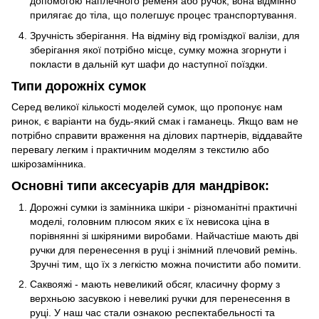
допомогою наплечного ременя або ручок, вона відмінно
прилягає до тіла, що полегшує процес транспортування.
Зручність зберігання. На відміну від громіздкої валізи, для
зберігання якої потрібно місце, сумку можна згорнути і
покласти в дальній кут шафи до наступної поїздки.
Типи дорожніх сумок
Серед великої кількості моделей сумок, що пропонує нам
ринок, є варіанти на будь-який смак і гаманець. Якщо вам не
потрібно справити враження на ділових партнерів, віддавайте
перевагу легким і практичним моделям з текстилю або
шкірозамінника.
Основні типи аксесуарів для мандрівок:
Дорожні сумки із замінника шкіри - різноманітні практичні
моделі, головним плюсом яких є їх невисока ціна в
порівнянні зі шкіряними виробами. Найчастіше мають дві
ручки для перенесення в руці і знімний плечовий ремінь.
Зручні тим, що їх з легкістю можна почистити або помити.
Саквояжі - мають невеликий обсяг, класичну форму з
верхньою засувкою і невеликі ручки для перенесення в
руці. У наш час стали ознакою респектабельності та