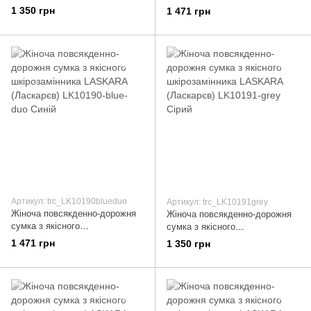
шкірозамінника LASKARA
шкірозамінника LASKARA
1 350 грн
1 471 грн
(Ласкарєв) LK10201-cognac
(Ласкарєв) LK10200-red
Помаранчевий
Червоний
Артикул: trc_LK10190blueduo
Артикул: trc_LK10191grey
Жіноча повсякденно-дорожня
Жіноча повсякденно-дорожня
сумка з якісного
сумка з якісного
шкірозамінника LASKARA
шкірозамінника LASKARA
1 471 грн
1 350 грн
(Ласкарєв) LK10190-blue-duo
(Ласкарєв) LK10191-grey Сірий
Синій