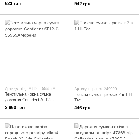
шкірозамінника ETERNO
шкірозамінника LASKARA
623 грн
942 грн
(Етерн) ETZG09-18NIK
(Ласкарєв) LK-10251-silver-
Коричневий
snake Сірий
Артикул: rbg_AT12-T-55555A
Артикул: spsum_249909
Текстильна чорна сумка
Поясна сумка - рюкзак 2 в 1 Hi-
дорожня Confident AT12-T-
Tec
55555A Чорний
2 660 грн
446 грн