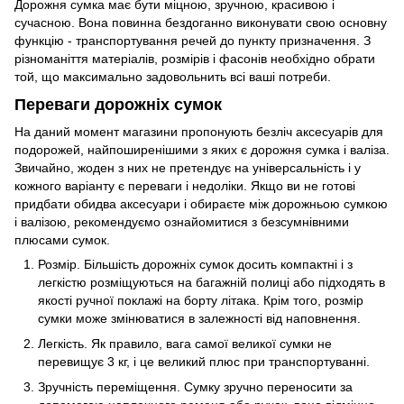
Дорожня сумка має бути міцною, зручною, красивою і
сучасною. Вона повинна бездоганно виконувати свою основну
функцію - транспортування речей до пункту призначення. З
різноманіття матеріалів, розмірів і фасонів необхідно обрати
той, що максимально задовольнить всі ваші потреби.
Переваги дорожніх сумок
На даний момент магазини пропонують безліч аксесуарів для
подорожей, найпоширенішими з яких є дорожня сумка і валіза.
Звичайно, жоден з них не претендує на універсальність і у
кожного варіанту є переваги і недоліки. Якщо ви не готові
придбати обидва аксесуари і обираєте між дорожньою сумкою
і валізою, рекомендуємо ознайомитися з безсумнівними
плюсами сумок.
Розмір. Більшість дорожніх сумок досить компактні і з
легкістю розміщуються на багажній полиці або підходять в
якості ручної поклажі на борту літака. Крім того, розмір
сумки може змінюватися в залежності від наповнення.
Легкість. Як правило, вага самої великої сумки не
перевищує 3 кг, і це великий плюс при транспортуванні.
Зручність переміщення. Сумку зручно переносити за