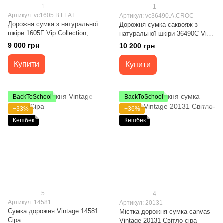
1
1
Артикул: vc1605.B.FLAT
Артикул: vc36490.A.CROC
Дорожня сумка з натуральної
Дорожня сумка-саквояж з
шкіри 1605F Vip Collection,
натуральної шкіри 36490С Vip
коричнева 1605.B.FLAT
Collection, чорна
9 000 грн
10 200 грн
36490.A.CROC
Купити
Купити
BackToSchool
BackToSchool
−33%
−36%
Кешбек
Кешбек
5
4
Артикул: 14581
Артикул: 20131
Сумка дорожня Vintage 14581
Містка дорожня сумка canvas
Сіра
Vintage 20131 Світло-сіра