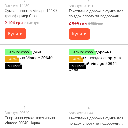
5
5
Артикул: 14480
Артикул: 20191
Сумка чоловіча Vintage 14480
Текстильна дорожня сумка для
трансформер Сіра
поїздок спорту та подорожей
Vintage 20191 Сіра
2 194 грн
2 044 грн
3 048 грн
2 921 грн
Купити
Купити
BackToSchool
BackToSchool
−43%
−48%
Кешбек
Кешбек
5
4
Артикул: 20640
Артикул: 20644
Спортивна сумка текстильна
Текстильна дорожня сумка для
Vintage 20640 Чорна
поїздок спорту та подорожей