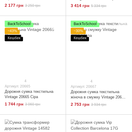
2 177 грн
3 414 грн
3 250 грн
5 334 грн
BackToSchool
BackToSchool
−43%
−30%
Кешбек
Кешбек
4
4
Артикул: 20665
Артикул: 20667
Дорожня сумка текстильна
Дорожня сумка текстильна
Vintage 20665 Сіра
жіноча в смужку Vintage 20667
Біла
1 744 грн
2 753 грн
3 060 грн
3 934 грн