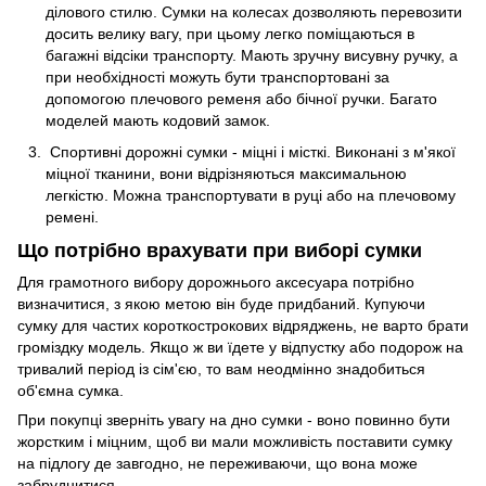
ділового стилю. Сумки на колесах дозволяють перевозити
досить велику вагу, при цьому легко поміщаються в
багажні відсіки транспорту. Мають зручну висувну ручку, а
при необхідності можуть бути транспортовані за
допомогою плечового ременя або бічної ручки. Багато
моделей мають кодовий замок.
Спортивні дорожні сумки - міцні і місткі. Виконані з м'якої
міцної тканини, вони відрізняються максимальною
легкістю. Можна транспортувати в руці або на плечовому
ремені.
Що потрібно врахувати при виборі сумки
Для грамотного вибору дорожнього аксесуара потрібно
визначитися, з якою метою він буде придбаний. Купуючи
сумку для частих короткострокових відряджень, не варто брати
громіздку модель. Якщо ж ви їдете у відпустку або подорож на
тривалий період із сім'єю, то вам неодмінно знадобиться
об'ємна сумка.
При покупці зверніть увагу на дно сумки - воно повинно бути
жорстким і міцним, щоб ви мали можливість поставити сумку
на підлогу де завгодно, не переживаючи, що вона може
забруднитися.