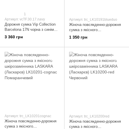
1
Артикул: vcTF.30.17.navy
Артикул: trc_LK10191blueduo
Дорожня сумка Vip Collection
Жіноча повсякденно-дорожня
Barcelona 17N чорна з синім
сумка з якісного
поліестер (TF 30 17 Navy)
шкірозамінника LASKARA
3 360 грн
1 350 грн
TF.30.17.Navy
(Ласкарєв) LK10191-blue-duo
Синій
Артикул: trc_LK10201cognac
Артикул: trc_LK10200red
Жіноча повсякденно-дорожня
Жіноча повсякденно-дорожня
сумка з якісного
сумка з якісного