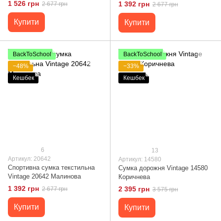
Vintage 20644 Синя
1 526 грн
1 392 грн
2 677 грн
2 677 грн
Купити
Купити
BackToSchool
BackToSchool
−48%
−33%
Кешбек
Кешбек
6
13
Артикул: 20642
Артикул: 14580
Спортивна сумка текстильна
Сумка дорожня Vintage 14580
Vintage 20642 Малинова
Коричнева
1 392 грн
2 395 грн
2 677 грн
3 575 грн
Купити
Купити