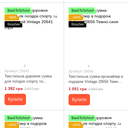
BackToSchool
BackToSchool
−48%
−43%
Кешбек
Кешбек
4
4
Артикул: 20641
Артикул: 20656
Текстильна дорожня сумка
Текстильна сумка-органайзер в
для поїздок спорту та
подорож Vintage 20656 Темно-
подорожей Vintage 20641 Сіра
синя
1 392 грн
1 051 грн
2 677 грн
1 844 грн
Купити
Купити
BackToSchool
BackToSchool
−43%
−43%