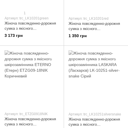
1
Артикул: trc_LK10201green
Артикул: trc_LK10201red
Жіноча повсякденно-дорожня
Жіноча повсякденно-дорожня
сумка з якісного
сумка з якісного
шкірозамінника LASKARA
шкірозамінника LASKARA
3 173 грн
1 350 грн
(Ласкарєв) LK10201-green
(Ласкарєв) LK10201-red
Зелений
Червоний
Артикул: trc_ETZG0918NIK
Артикул: trc_LK10251silversnake
Жіноча повсякденно-дорожня
Жіноча повсякденно-дорожня
сумка з якісного
сумка з якісного