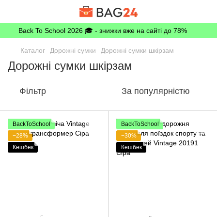
Back To School 2026 🎓 - знижки вже на сайті до 78%
Каталог
Дорожні сумки
Дорожні сумки шкірзам
Дорожні сумки шкірзам
Фільтр
За популярністю
BackToSchool
BackToSchool
−28%
−30%
Кешбек
Кешбек