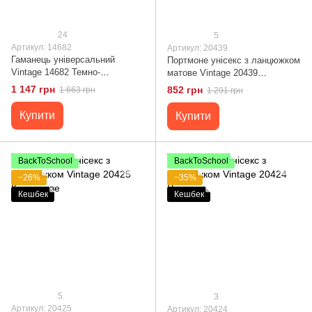
24
5
Артикул: 14682
Артикул: 20439
Гаманець універсальний
Портмоне унісекс з ланцюжком
Vintage 14682 Темно-
матове Vintage 20439
коричневий
Коричневе
1 147 грн
852 грн
1 663 грн
1 291 грн
Купити
Купити
BackToSchool
BackToSchool
−26%
−35%
Кешбек
Кешбек
5
3
Артикул: 20425
Артикул: 20424