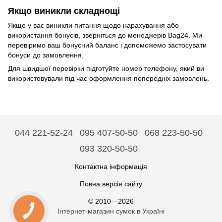
Якщо виникли складнощі
Якщо у вас виникли питання щодо нарахування або
використання бонусів, зверніться до менеджерів Bag24. Ми
перевіримо ваш бонусний баланс і допоможемо застосувати
бонуси до замовлення.
Для швидшої перевірки підготуйте номер телефону, який ви
використовували під час оформлення попередніх замовлень.
044 221-52-24
095 407-50-50
068 223-50-50
093 320-50-50
Контактна інформація
Повна версія сайту
© 2010—2026
Інтернет-магазин сумок в Україні