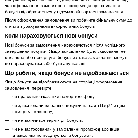
час оформлення замовлення. Інформація про списання
бонусів відображається у підсумковій вартості замовлення.
Після оформлення замовлення ви побачите фінальну суму до
оплати з урахуванням використаних бонусів.
Коли нараховуються нові бонуси
Нові бонуси за замовлення нараховуються після успішного
завершення покупки. Якщо замовлення було скасоване, не
оплачене або повернуте, бонуси за таке замовлення можуть
не нараховуватись або бути анульовані.
Що робити, якщо бонуси не відображаються
Якщо бонуси не відображаються на сторінці оформлення
замовлення, перевірте:
чи правильно вказаний номер телефону;
чи здійснювали ви раніше покупки на сайті Bag24 з цим
номером телефону;
чи не закінчився термін дії бонусів;
чи не застосований у замовленні промокод або інша
знижка, яка не поєднується з бонусами.