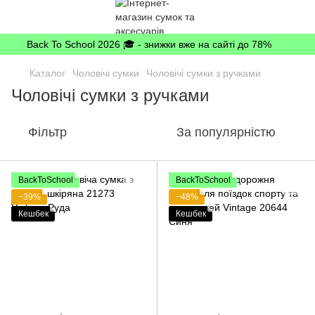
Back To School 2026 🎓 - знижки вже на сайті до 78%
Каталог
Чоловічі сумки
Чоловічі сумки з ручками
Чоловічі сумки з ручками
Фільтр
За популярністю
BackToSchool
BackToSchool
−39%
−48%
Кешбек
Кешбек