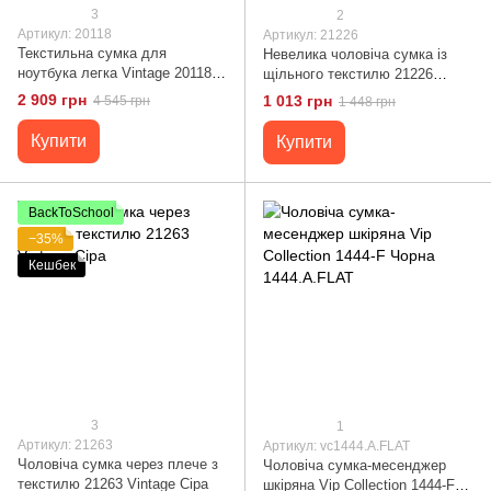
3
2
Артикул: 20118
Артикул: 21226
Текстильна сумка для
Невелика чоловіча сумка із
ноутбука легка Vintage 20118
щільного текстилю 21226
Коричнева
Vintage Коричнева
2 909 грн
1 013 грн
4 545 грн
1 448 грн
Купити
Купити
BackToSchool
−35%
Кешбек
3
1
Артикул: 21263
Артикул: vc1444.A.FLAT
Чоловіча сумка через плече з
Чоловіча сумка-месенджер
текстилю 21263 Vintage Сіра
шкіряна Vip Collection 1444-F