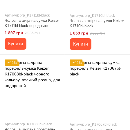
Артикул: brp_K1711bl-black
Артикул: brp_K1710bl-black
Чоловіча шкіряна сумка Keizer
Чоловіча шкіряна сумка Keizer
K1711bl-black середнього
K1710bl-black
розміру для документів, чорна
1 897 грн
1 859 грн
2 985 грн
2 985 грн
Купити
Купити
−42%
−42%
Артикул: brp_K17068bl-black
Артикул: brp_K17067bl-black
Чоловіча шкіряна портфель-
Чоловіча шкіряна сумка -