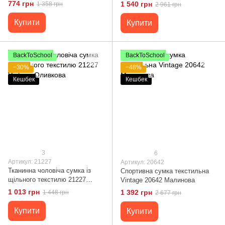
Vintage Синя
774 грн
1 540 грн
1 358 грн
2 961 грн
Купити
Купити
BackToSchool
BackToSchool
−30%
−48%
Кешбек
Кешбек
3
6
Артикул: 21227
Артикул: 20642
Тканинна чоловіча сумка із
Спортивна сумка текстильна
щільного текстилю 21227
Vintage 20642 Малинова
Vintage Оливкова
1 013 грн
1 392 грн
1 448 грн
2 677 грн
Купити
Купити