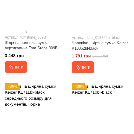
3
Артикул: tomstone_309B
Артикул: brp_K18862bl-black
Шкіряна чоловіча сумка
Чоловіча шкіряна сумка Keizer
вертикальна Tom Stone 309B
K18862bl-black
3 448 грн
1 791 грн
2 823 грн
Купити
Купити
−36%
−38%