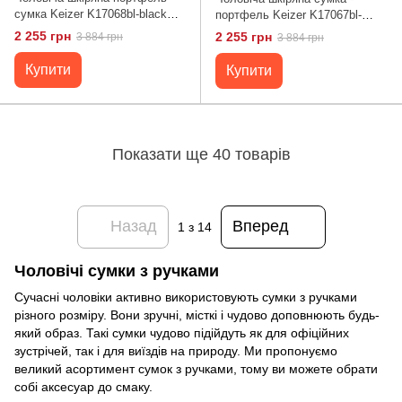
сумка Keizer K17068bl-black
портфель Keizer K17067bl-
чорного кольору, великий
black
2 255 грн
2 255 грн
3 884 грн
3 884 грн
розмір, для подорожей
Купити
Купити
Показати ще 40 товарів
Назад
Вперед
1
з 14
Чоловічі сумки з ручками
Сучасні чоловіки активно використовують сумки з ручками
різного розміру. Вони зручні, місткі і чудово доповнюють будь-
який образ. Такі сумки чудово підійдуть як для офіційних
зустрічей, так і для виїздів на природу. Ми пропонуємо
великий асортимент сумок з ручками, тому ви можете обрати
собі аксесуар до смаку.