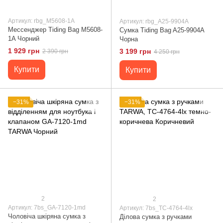
Артикул: rbg_M5608-1A
Артикул: rbg_A25-9904A
Мессенджер Tiding Bag M5608-
Сумка Tiding Bag A25-9904A
1A Чорний
Чорна
1 929 грн
3 199 грн
2 390 грн
4 250 грн
Купити
Купити
−31%
−31%
2
2
Артикул: 7bs_GA-7120-1md
Артикул: 7bs_TC-4764-4lx
Чоловіча шкіряна сумка з
Ділова сумка з ручками