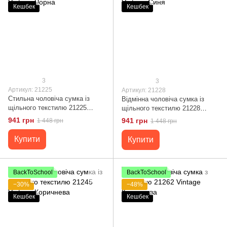
Кешбек
Кешбек
3
3
Артикул: 21225
Артикул: 21228
Стильна чоловіча сумка із
Відмінна чоловіча сумка із
щільного текстилю 21225
щільного текстилю 21228
Vintage Чорна
Vintage Синя
941 грн
941 грн
1 448 грн
1 448 грн
Купити
Купити
BackToSchool
BackToSchool
−30%
−48%
Кешбек
Кешбек