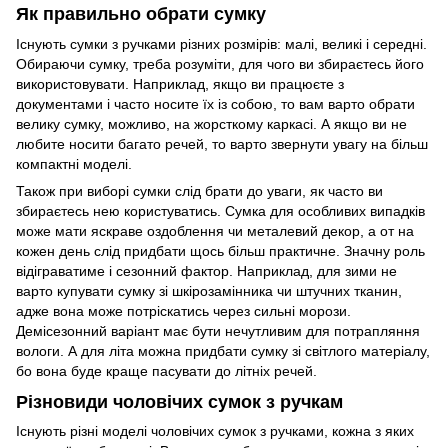
Як правильно обрати сумку
Існують сумки з ручками різних розмірів: малі, великі і середні.
Обираючи сумку, треба розуміти, для чого ви збираєтесь його
використовувати. Наприклад, якщо ви працюєте з
документами і часто носите їх із собою, то вам варто обрати
велику сумку, можливо, на жорсткому каркасі. А якщо ви не
любите носити багато речей, то варто звернути увагу на більш
компактні моделі.
Також при виборі сумки слід брати до уваги, як часто ви
збираєтесь нею користуватись. Сумка для особливих випадків
може мати яскраве оздоблення чи металевий декор, а от на
кожен день слід придбати щось більш практичне. Значну роль
відіграватиме і сезонний фактор. Наприклад, для зими не
варто купувати сумку зі шкірозамінника чи штучних тканин,
адже вона може потріскатись через сильні морози.
Демісезонний варіант має бути нечутливим для потрапляння
вологи. А для літа можна придбати сумку зі світлого матеріалу,
бо вона буде краще пасувати до літніх речей.
Різновиди чоловічих сумок з ручкам
Існують різні моделі чоловічих сумок з ручками, кожна з яких