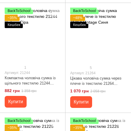
BackToSchool
BackToSchool
−35%
−48%
Кешбек
Кешбек
1
5
Артикул: 21244
Артикул: 21264
Компактна чоловіча сумка із
Цікава чоловіча сумка через
щільного текстилю 21244
плече із текстилю 21264
Vintage Сіра
Vintage Синя
882 грн
1 070 грн
1 358 грн
2 058 грн
Купити
Купити
BackToSchool
BackToSchool
−35%
−35%