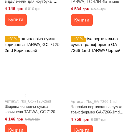
відділенням для ноутбука і
TARWA, TC-4764-4lx темно-
клапаном GA-7120-1md TARWA
коричнева Коричневий
4 146 грн
4 534 грн
6 010 грн
6 571 грн
Чорний
Купити
Купити
−31%
−31%
2
Артикул: 7bs_GC-7120-2md
Артикул: 7bs_GA-7266-1md
Шкіряна чоловіча сумка
Чоловіча вертикальна сумка
коричнева TARWA, GC-7120-
трансформер GA-7266-1md
2md Коричневий
TARWA Чорний
4 146 грн
4 758 грн
6 010 грн
6 897 грн
Купити
Купити