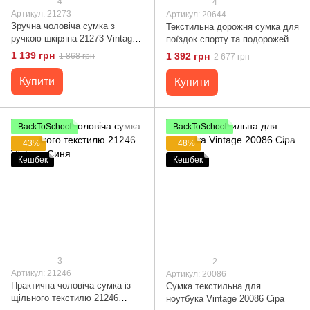
4
4
Артикул: 21273
Артикул: 20644
Зручна чоловіча сумка з
Текстильна дорожня сумка для
ручкою шкіряна 21273 Vintage
поїздок спорту та подорожей
Руда
Vintage 20644 Синя
1 139 грн
1 392 грн
1 868 грн
2 677 грн
Купити
Купити
BackToSchool
BackToSchool
−43%
−48%
Кешбек
Кешбек
3
2
Артикул: 21246
Артикул: 20086
Практична чоловіча сумка із
Сумка текстильна для
щільного текстилю 21246
ноутбука Vintage 20086 Сіра