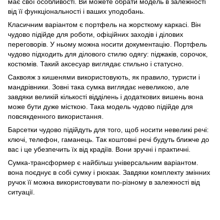
має свої особливості. Ви можете обрати модель в залежності
від її функціональності і ваших уподобань.
Класичним варіантом є портфель на жорсткому каркасі. Він
чудово підійде для роботи, офіційних заходів і ділових
переговорів. У ньому можна носити документацію. Портфель
чудово підходить для ділового стилю одягу: піджаків, сорочок,
костюмів. Такий аксесуар виглядає стильно і статусно.
Саквояж з кишенями використовують, як правило, туристи і
мандрівники. Зовні така сумка виглядає невеликою, але
завдяки великій кількості відділень і додаткових вишень вона
може бути дуже місткою. Така модель чудово підійде для
повсякденного використання.
Барсетки чудово підійдуть для того, щоб носити невеликі речі:
ключі, телефон, гаманець. Так коштовні речі будуть ближче до
вас і це убезпечить їх від крадіїв. Вони зручні і практичні.
Сумка-трансформер є найбільш універсальним варіантом.
вона поєднує в собі сумку і рюкзак. Завдяки комплекту змінних
ручок її можна використовувати по-різному в залежності від
ситуації.