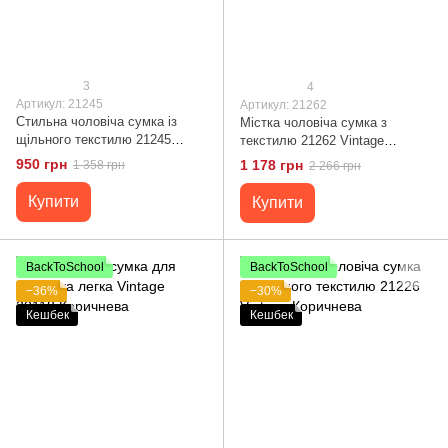
3
4
Артикул: 21245
Артикул: 21262
Стильна чоловіча сумка із
Містка чоловіча сумка з
щільного текстилю 21245
текстилю 21262 Vintage
Vintage Коричнева
Коричнева
950 грн
1 178 грн
1 358 грн
2 266 грн
Купити
Купити
BackToSchool
BackToSchool
−36%
−30%
Кешбек
Кешбек