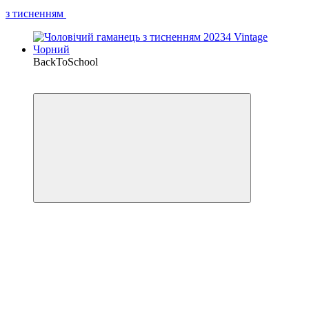
з тисненням
BackToSchool
−17%
Кешбек