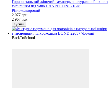
Горизонтальний жіночий гаманець з натуральної шкіри з
тисненням під змію CANPELLINI 21648
Різнокольоровий
2 077 грн
2 967 грн
Купити
BackToSchool
−35%
Кешбек