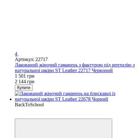
4
Артикул: 22717
Лакований жіночий гаманець з фактурою під рептилію з
натуральної шкіри ST Leather 22717 Червоний
1 501 грн
2 144 грн
Купити
BackToSchool
−20%
Кешбек