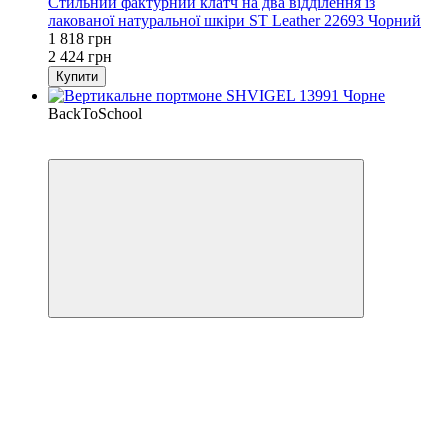
Стильний фактурний клатч на два відділення із
лакованої натуральної шкіри ST Leather 22693 Чорний
1 818 грн
2 424 грн
Купити
BackToSchool
−48%
Кешбек