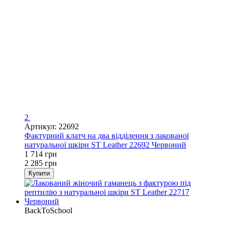
2
Артикул: 22692
Фактурний клатч на два відділення з лакованої
натуральної шкіри ST Leather 22692 Червоний
1 714 грн
2 285 грн
Купити
BackToSchool
−30%