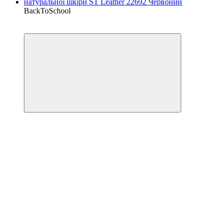
BackToSchool
−25%
Кешбек