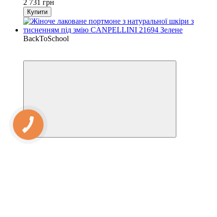
2 731 грн
Купити
BackToSchool
−35%
Кешбек