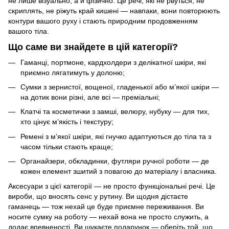
не лише візуально, а й фізично. Це речі, які не рвуться, не
скриплять, не ріжуть край кишені — навпаки, вони повторюють
контури вашого руху і стають природним продовженням
вашого тіла.
Що саме ви знайдете в цій категорії?
Гаманці, портмоне, кардхолдери з делікатної шкіри, які
приємно лягатимуть у долоню;
Сумки з зернистої, вощеної, гладенької або м’якої шкіри —
на дотик вони різні, але всі — преміальні;
Клатчі та косметички з замші, велюру, нубуку — для тих,
хто цінує м’якість і текстуру;
Ремені з м’якої шкіри, які гнучко адаптуються до тіла та з
часом тільки стають краще;
Органайзери, обкладинки, футляри ручної роботи — де
кожен елемент зшитий з повагою до матеріалу і власника.
Аксесуари з цієї категорії — не просто функціональні речі. Це
вироби, що вносять сенс у рутину. Ви щодня дістаєте
гаманець — тож нехай це буде приємне переживання. Ви
носите сумку на роботу — нехай вона не просто служить, а
додає впевненості. Ви шукаєте подарунок — оберіть той, що