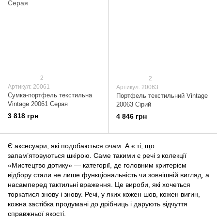
2
2
Артикул: 20061
Артикул: 20063
Сумка-портфель текстильна
Портфель текстильний Vintage
Vintage 20061 Серая
20063 Сірий
3 818 грн
4 846 грн
Є аксесуари, які подобаються очам. А є ті, що
запам’ятовуються шкірою. Саме такими є речі з колекції
«Мистецтво дотику» — категорії, де головним критерієм
відбору стали не лише функціональність чи зовнішній вигляд, а
насамперед тактильні враження. Це вироби, які хочеться
торкатися знову і знову. Речі, у яких кожен шов, кожен вигин,
кожна застібка продумані до дрібниць і дарують відчуття
справжньої якості.