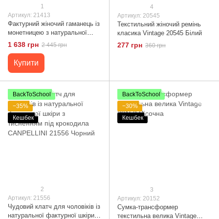
1
4
Артикул: 21413
Артикул: 20545
Фактурний жіночий гаманець із
Текстильний жіночий ремінь
монетницею з натуральної
класика Vintage 20545 Білий
шкіри з тисненням під
1 638 грн
277 грн
2 445 грн
360 грн
крокодила KARYA 21413
Бежевий
Купити
BackToSchool
BackToSchool
−35%
−30%
Кешбек
Кешбек
2
3
Артикул: 21556
Артикул: 20152
Чудовий клатч для чоловіків із
Сумка-трансформер
натуральної фактурної шкіри з
текстильна велика Vintage