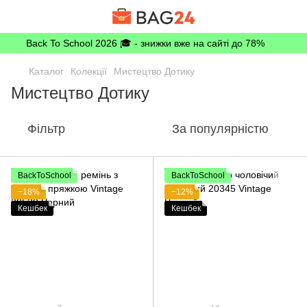
Back To School 2026 🎓 - знижки вже на сайті до 78%
Каталог
Колекції
Мистецтво Дотику
Мистецтво Дотику
Фільтр
За популярністю
BackToSchool
BackToSchool
−18%
−12%
Кешбек
Кешбек