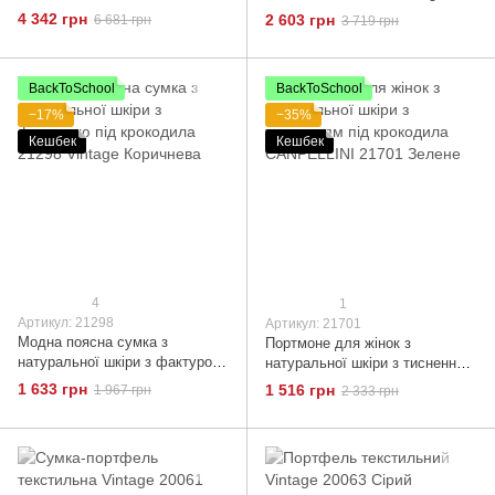
тисненням під крокодила
20152 Пісочна
4 342 грн
2 603 грн
6 681 грн
3 719 грн
CANPELLINI 21556 Чорний
BackToSchool
BackToSchool
−17%
−35%
Кешбек
Кешбек
4
1
Артикул: 21298
Артикул: 21701
Модна поясна сумка з
Портмоне для жінок з
натуральної шкіри з фактурою
натуральної шкіри з тисненням
під крокодила 21298 Vintage
під крокодила CANPELLINI
1 633 грн
1 516 грн
1 967 грн
2 333 грн
Коричнева
21701 Зелене