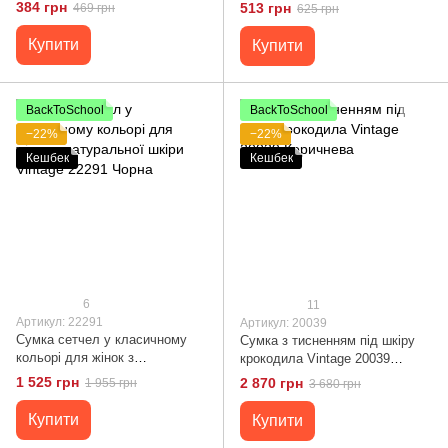
20541 Чорний
384 грн
513 грн
469 грн
625 грн
Купити
Купити
BackToSchool
BackToSchool
−22%
−22%
Кешбек
Кешбек
6
11
Артикул: 22291
Артикул: 20039
Сумка сетчел у класичному
Сумка з тисненням під шкіру
кольорі для жінок з
крокодила Vintage 20039
натуральної шкіри Vintage
Коричнева
1 525 грн
2 870 грн
1 955 грн
3 680 грн
22291 Чорна
Купити
Купити