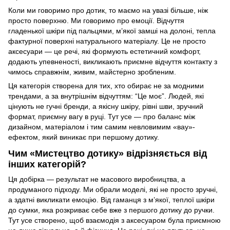
Коли ми говоримо про дотик, то маємо на увазі більше, ніж
просто поверхню. Ми говоримо про емоції. Відчуття
гладенької шкіри під пальцями, м’якої замші на долоні, тепла
фактурної поверхні натурального матеріалу. Це не просто
аксесуари — це речі, які формують естетичний комфорт,
додають упевненості, викликають приємне відчуття контакту з
чимось справжнім, живим, майстерно зробленим.
Ця категорія створена для тих, хто обирає не за модними
трендами, а за внутрішнім відчуттям: “Це моє”. Людей, які
цінують не гучні бренди, а якісну шкіру, рівні шви, зручний
формат, приємну вагу в руці. Тут усе — про баланс між
дизайном, матеріалом і тим самим невловимим «вау»-
ефектом, який виникає при першому дотику.
Чим «Мистецтво дотику» відрізняється від
інших категорій?
Ця добірка — результат не масового виробництва, а
продуманого підходу. Ми обрали моделі, які не просто зручні,
а здатні викликати емоцію. Від гаманця з м’якої, теплої шкіри
до сумки, яка розкриває себе вже з першого дотику до ручки.
Тут усе створено, щоб взаємодія з аксесуаром була приємною