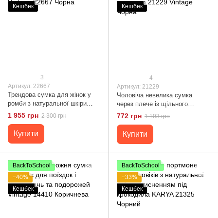
Кешбек
Кешбек
3
4
Артикул: 22667
Артикул: 21229
Трендова сумка для жінок у
Чоловіча невелика сумка
ромби з натуральної шкіри
через плече із щільного
Vintage 22667 Чорна
текстилю 21229 Vintage Чорна
1 955 грн
772 грн
2 300 грн
1 103 грн
Купити
Купити
BackToSchool
BackToSchool
−40%
−33%
Кешбек
Кешбек