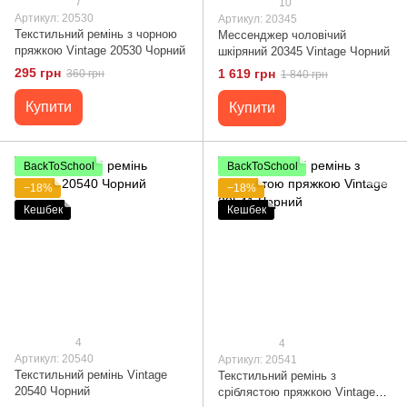
7
10
Артикул: 20530
Артикул: 20345
Текстильний ремінь з чорною
Мессенджер чоловічий
пряжкою Vintage 20530 Чорний
шкіряний 20345 Vintage Чорний
295 грн
1 619 грн
360 грн
1 840 грн
Купити
Купити
BackToSchool
BackToSchool
−18%
−18%
Кешбек
Кешбек
4
4
Артикул: 20540
Артикул: 20541
Текстильний ремінь Vintage
Текстильний ремінь з
20540 Чорний
сріблястою пряжкою Vintage