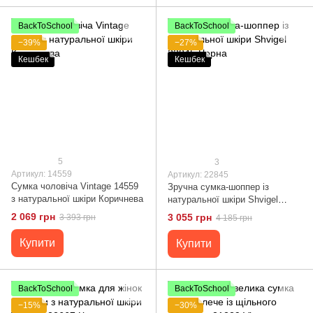
BackToSchool
BackToSchool
−39%
−27%
Кешбек
Кешбек
5
3
Артикул: 14559
Артикул: 22845
Сумка чоловіча Vintage 14559
Зручна сумка-шоппер із
з натуральної шкіри Коричнева
натуральної шкіри Shvigel
22845 Чорна
2 069 грн
3 055 грн
3 393 грн
4 185 грн
Купити
Купити
BackToSchool
BackToSchool
−15%
−30%