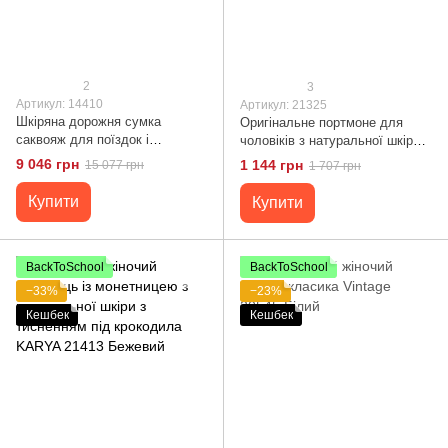
2
3
Артикул: 14410
Артикул: 21325
Шкіряна дорожня сумка
Оригінальне портмоне для
саквояж для поїздок і
чоловіків з натуральної шкіри з
відряджень та подорожей
тисненням під крокодила
9 046 грн
1 144 грн
15 077 грн
1 707 грн
Vintage 14410 Коричнева
KARYA 21325 Чорний
Купити
Купити
BackToSchool
BackToSchool
−33%
−23%
Кешбек
Кешбек