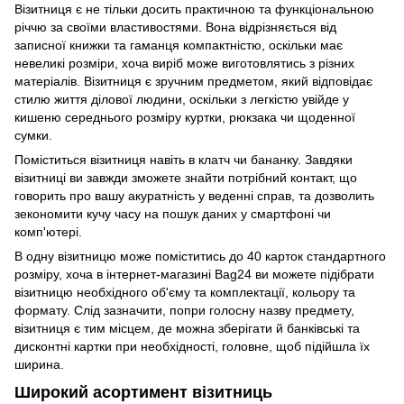
Візитниця є не тільки досить практичною та функціональною
річчю за своїми властивостями. Вона відрізняється від
записної книжки та гаманця компактністю, оскільки має
невеликі розміри, хоча виріб може виготовлятись з різних
матеріалів. Візитниця є зручним предметом, який відповідає
стилю життя ділової людини, оскільки з легкістю увійде у
кишеню середнього розміру куртки, рюкзака чи щоденної
сумки.
Поміститься візитниця навіть в клатч чи бананку. Завдяки
візитниці ви завжди зможете знайти потрібний контакт, що
говорить про вашу акуратність у веденні справ, та дозволить
зекономити кучу часу на пошук даних у смартфоні чи
комп'ютері.
В одну візитницю може поміститись до 40 карток стандартного
розміру, хоча в інтернет-магазині Bag24 ви можете підібрати
візитницю необхідного об'єму та комплектації, кольору та
формату. Слід зазначити, попри голосну назву предмету,
візитниця є тим місцем, де можна зберігати й банківські та
дисконтні картки при необхідності, головне, щоб підійшла їх
ширина.
Широкий асортимент візитниць