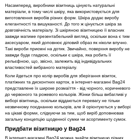
Насамперед, виробники візитниць цінують натуральні
матеріали, в тому числі шкіру, яка використовується для
виготовлення виробів різних форм. Шкіра додає виробу
елегантності та вишуканості. До того ж цінується шкіра за
довговічність матеріалу. Зі шкіряною візитницею її власник
завжди матиме презентабельний вигляд, оскільки вона є тим
аксесуаром, який доповнює діловий образ як ніколи влучно.
Такі вироби приємні на дотик. Звичайно, поверхня виробу не
завжди буде гладкою, оскільки є шкіра, яка робить її
рельєфною, що, звісно, залежить від індивідуальних
властивостей вибраного матеріалу.
Коли йдеться про колір виробів для зберігання візиток,
платіжних та дисконтних карток, в інтернет-магазині Bag24
представлене їх широке розмаїття - від чорного, коричневого
до червоного та рожевого кольорів. Жінки більш вибагливі у
виборі візитниць, оскільки віддаються перевагу не тільки
незвичному поєднанню кольорів, але й орієнтуються у виборі
на цікаві форми, слідкуючи за тим, щоб виріб доповнював
загальну концепцію щоденної сумки чи асортименту сумок.
Придбати візитницю у Bag24
В інтернет-магазині Bag24 можна знайти візитницю різних