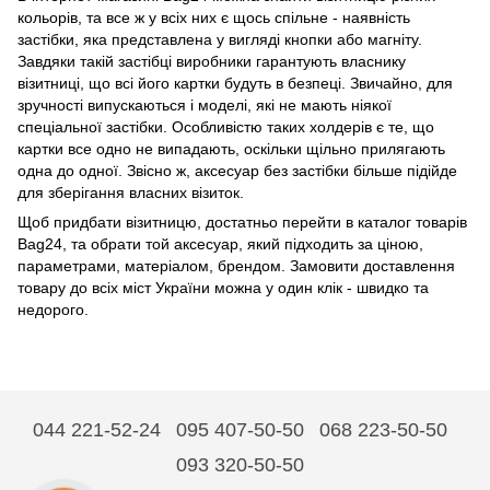
кольорів, та все ж у всіх них є щось спільне - наявність
застібки, яка представлена у вигляді кнопки або магніту.
Завдяки такій застібці виробники гарантують власнику
візитниці, що всі його картки будуть в безпеці. Звичайно, для
зручності випускаються і моделі, які не мають ніякої
спеціальної застібки. Особливістю таких холдерів є те, що
картки все одно не випадають, оскільки щільно прилягають
одна до одної. Звісно ж, аксесуар без застібки більше підійде
для зберігання власних візиток.
Щоб придбати візитницю, достатньо перейти в каталог товарів
Bag24, та обрати той аксесуар, який підходить за ціною,
параметрами, матеріалом, брендом. Замовити доставлення
товару до всіх міст України можна у один клік - швидко та
недорого.
044 221-52-24
095 407-50-50
068 223-50-50
093 320-50-50