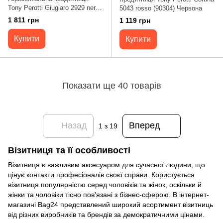
Tony Perotti Giugiaro 2929 nero
5043 rosso (90304) Червона
(90303) Чорна
1 811 грн
1 119 грн
Купити
Купити
Показати ще 40 товарів
Назад
Вперед
1
з 19
Візитниця та її особливості
Візитниця є важливим аксесуаром для сучасної людини, що
цінує контакти професіоналів своєї справи. Користується
візитниця популярністю серед чоловіків та жінок, оскільки й
жінки та чоловіки тісно пов'язані з бізнес-сферою. В інтернет-
магазині Bag24 представлений широкий асортимент візитниць
від різних виробників та брендів за демократичними цінами.