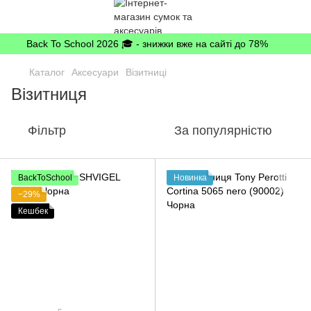
Back To School 2026 🎓 - знижки вже на сайті до 78%
Каталог
Аксесуари
Візитниці
Візитниця
Фільтр
За популярністю
BackToSchool
Новинка
−29%
Кешбек