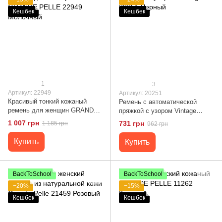
Кешбек
Кешбек
1
3
Артикул: 22949
Артикул: 20251
Красивый тонкий кожаный
Ремень с автоматической
ремень для женщин GRANDE
пряжкой с узором Vintage
PELLE 22949 Молочный
20251 Черный
1 007 грн
731 грн
1 185 грн
962 грн
Купить
Купить
BackToSchool
BackToSchool
−20%
−15%
Кешбек
Кешбек