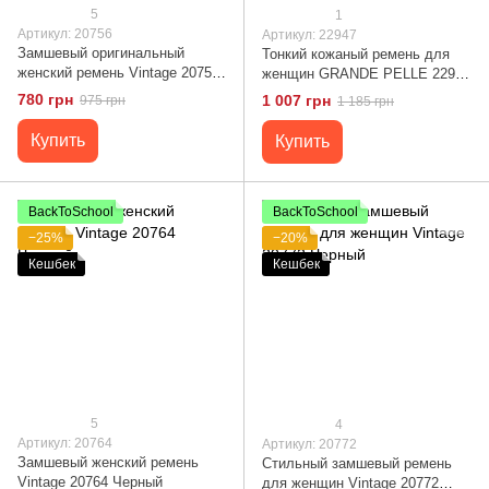
5
1
Артикул: 20756
Артикул: 22947
Замшевый оригинальный
Тонкий кожаный ремень для
женский ремень Vintage 20756
женщин GRANDE PELLE 22947
Черный
Черный
780 грн
1 007 грн
975 грн
1 185 грн
Купить
Купить
BackToSchool
BackToSchool
−25%
−20%
Кешбек
Кешбек
5
4
Артикул: 20764
Артикул: 20772
Замшевый женский ремень
Стильный замшевый ремень
Vintage 20764 Черный
для женщин Vintage 20772