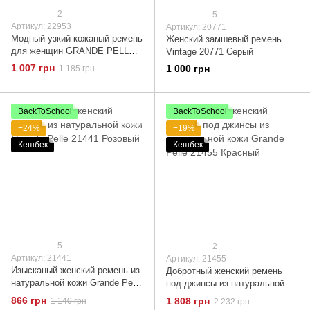
2
5
Артикул: 22953
Артикул: 20771
Модный узкий кожаный ремень
Женский замшевый ремень
для женщин GRANDE PELLE
Vintage 20771 Серый
22953 Бордовый
1 007 грн
1 000 грн
1 185 грн
BackToSchool
BackToSchool
−24%
−19%
Кешбек
Кешбек
5
2
Артикул: 21441
Артикул: 21455
Изысканый женский ремень из
Добротный женский ремень
натуральной кожи Grande Pelle
под джинсы из натуральной
21441 Розовый
кожи Grande Pelle 21455
866 грн
1 808 грн
1 140 грн
2 232 грн
Красный