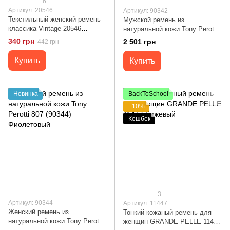
6
Артикул: 20546
Артикул: 90342
Текстильный женский ремень
Мужской ремень из
классика Vintage 20546
натуральной кожи Tony Perotti
Черный
2860 moro (90342) Коричневый
340 грн
2 501 грн
442 грн
Купить
Купить
Новинка
BackToSchool
−10%
Кешбек
3
Артикул: 90344
Артикул: 11447
Женский ремень из
Тонкий кожаный ремень для
натуральной кожи Tony Perotti
женщин GRANDE PELLE 11447