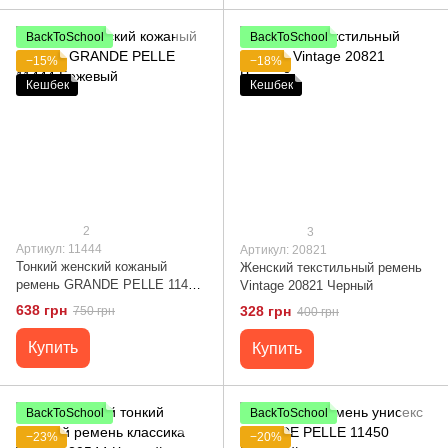
BackToSchool
BackToSchool
−15%
−18%
Кешбек
Кешбек
2
3
Артикул: 11444
Артикул: 20821
Тонкий женский кожаный
Женский текстильный ремень
ремень GRANDE PELLE 11444
Vintage 20821 Черный
Бежевый
638 грн
328 грн
750 грн
400 грн
Купить
Купить
BackToSchool
BackToSchool
−23%
−20%