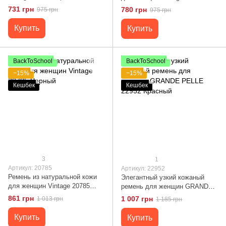
Черный
731 грн
780 грн
975 грн
975 грн
Купить
Купить
BackToSchool
BackToSchool
−15%
−15%
Кешбек
Кешбек
3
1
Артикул: 20785
Артикул: 22952
Ремень из натуральной кожи
Элегантный узкий кожаный
для женщин Vintage 20785
ремень для женщин GRANDE
Черный
PELLE 22952 Красный
861 грн
1 007 грн
1 013 грн
1 185 грн
Купить
Купить