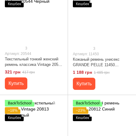
Кешбек
Кешбек
3
3
Артикул: 20544
Артикул: 11450
Текстильный тонкий женский
Кожаный ремень унисекс
ремень классика Vintage 20544
GRANDE PELLE 11450
Черный
Бежевый
321 грн
1 188 грн
417 грн
1 485 грн
Купить
Купить
BackToSchool
BackToSchool
−18%
−23%
Кешбек
Кешбек