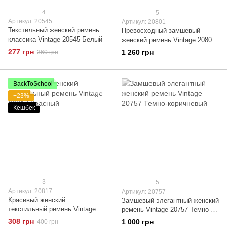
4
5
Артикул: 20545
Артикул: 20801
Текстильный женский ремень
Превосходный замшевый
классика Vintage 20545 Белый
женский ремень Vintage 20801
Фиолетовый
277 грн
1 260 грн
360 грн
BackToSchool
−23%
Кешбек
3
5
Артикул: 20817
Артикул: 20757
Красивый женский
Замшевый элегантный женский
текстильный ремень Vintage
ремень Vintage 20757 Темно-
20817 Красный
коричневый
308 грн
1 000 грн
400 грн