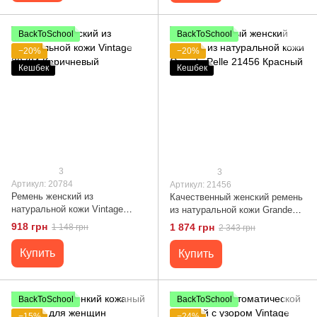
BackToSchool
BackToSchool
−20%
−20%
Кешбек
Кешбек
3
3
Артикул: 20784
Артикул: 21456
Ремень женский из
Качественный женский ремень
натуральной кожи Vintage
из натуральной кожи Grande
20784 Коричневый
Pelle 21456 Красный
918 грн
1 874 грн
1 148 грн
2 343 грн
Купить
Купить
BackToSchool
BackToSchool
−15%
−24%