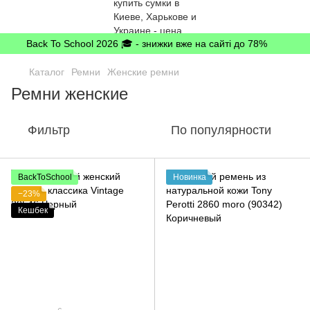
Back To School 2026 🎓 - знижки вже на сайті до 78%
Каталог
Ремни
Женские ремни
Ремни женские
Фильтр
По популярности
BackToSchool
Новинка
−23%
Кешбек