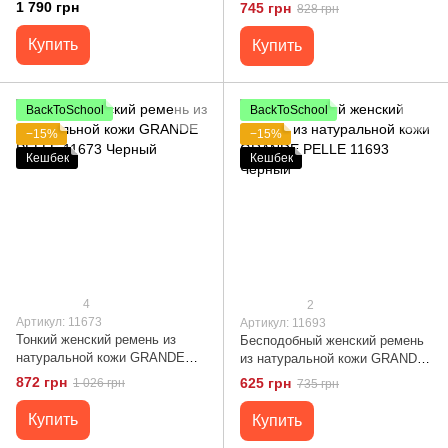
807 (90344) Фиолетовый
Бежевый
1 790 грн
745 грн
828 грн
Купить
Купить
BackToSchool
BackToSchool
−15%
−15%
Кешбек
Кешбек
4
2
Артикул: 11673
Артикул: 11693
Тонкий женский ремень из
Бесподобный женский ремень
натуральной кожи GRANDE
из натуральной кожи GRANDE
PELLE 11673 Черный
PELLE 11693 Черный
872 грн
625 грн
1 026 грн
735 грн
Купить
Купить