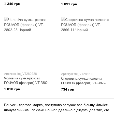
1 340 грн
1 091 грн
Артикул: trc_VT280228
Артикул: trc_VT286611
Чоловіча сумка-рюкзак
Спортивна сумка чоловіча
FOUVOR (фаворит) VT-2802-28
FOUVOR (фаворит) VT-2866-11
Чорний
Чорний
1 010 грн
734 грн
Fouvor - торгова марка, поступово залучає все більшу кількість
шанувальників. Рюкзаки Fouvor ідеально підійдуть для тих, хто