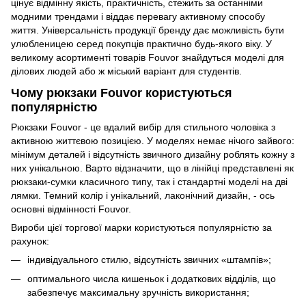
цінує відмінну якість, практичність, стежить за останніми
модними трендами і віддає перевагу активному способу
життя. Універсальність продукції бренду дає можливість бути
улюбленицею серед покупців практично будь-якого віку. У
великому асортименті товарів Fouvor знайдуться моделі для
ділових людей або ж міський варіант для студентів.
Чому рюкзаки Fouvor користуються
популярністю
Рюкзаки Fouvor - це вдалий вибір для стильного чоловіка з
активною життєвою позицією. У моделях немає нічого зайвого:
мінімум деталей і відсутність звичного дизайну роблять кожну з
них унікальною. Варто відзначити, що в лінійці представлені як
рюкзаки-сумки класичного типу, так і стандартні моделі на дві
лямки. Темний колір і унікальний, лаконічний дизайн, - ось
основні відмінності Fouvor.
Вироби цієї торгової марки користуються популярністю за
рахунок:
індивідуального стилю, відсутність звичних «штампів»;
оптимального числа кишеньок і додаткових відділів, що
забезпечує максимальну зручність використання;