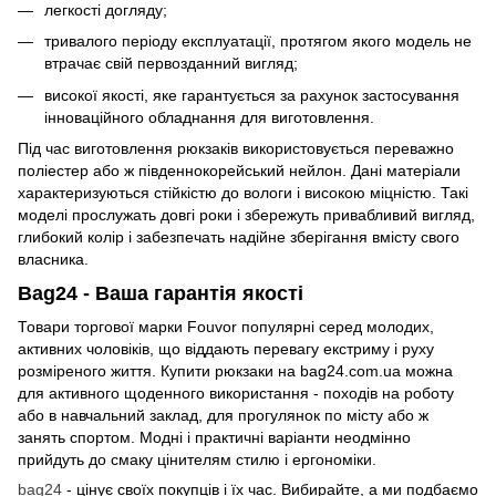
легкості догляду;
тривалого періоду експлуатації, протягом якого модель не
втрачає свій первозданний вигляд;
високої якості, яке гарантується за рахунок застосування
інноваційного обладнання для виготовлення.
Під час виготовлення рюкзаків використовується переважно
поліестер або ж південнокорейський нейлон. Дані матеріали
характеризуються стійкістю до вологи і високою міцністю. Такі
моделі прослужать довгі роки і збережуть привабливий вигляд,
глибокий колір і забезпечать надійне зберігання вмісту свого
власника.
Bag24 - Ваша гарантія якості
Товари торгової марки Fouvor популярні серед молодих,
активних чоловіків, що віддають перевагу екстриму і руху
розміреного життя. Купити рюкзаки на bag24.com.ua можна
для активного щоденного використання - походів на роботу
або в навчальний заклад, для прогулянок по місту або ж
занять спортом. Модні і практичні варіанти неодмінно
прийдуть до смаку цінителям стилю і ергономіки.
bag24
- цінує своїх покупців і їх час. Вибирайте, а ми подбаємо