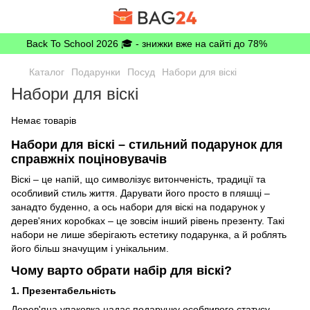
Back To School 2026 🎓 - знижки вже на сайті до 78%
Каталог
Подарунки
Посуд
Набори для віскі
Набори для віскі
Немає товарів
Набори для віскі – стильний подарунок для
справжніх поціновувачів
Віскі – це напій, що символізує витонченість, традиції та
особливий стиль життя. Дарувати його просто в пляшці –
занадто буденно, а ось набори для віскі на подарунок у
дерев'яних коробках – це зовсім інший рівень презенту. Такі
набори не лише зберігають естетику подарунка, а й роблять
його більш значущим і унікальним.
Чому варто обрати набір для віскі?
1. Презентабельність
Дерев'яна упаковка надає подарунку особливого статусу,