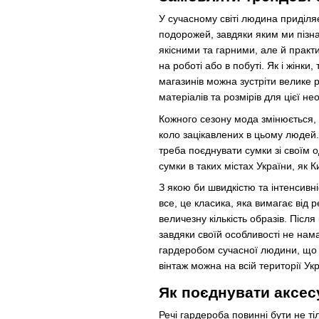
У сучасному світі людина приділя
подорожей, завдяки яким ми пізнає
якісними та гарними, але й практ
на роботі або в побуті. Як і жінки
магазинів можна зустріти велике 
матеріалів та розмірів для цієї нео
Кожного сезону мода змінюється, 
коло зацікавлених в цьому людей. В
треба поєднувати сумки зі своїм 
сумки в таких містах України, як Ки
З якою би швидкістю та інтенсивн
все, це класика, яка вимагає від 
величезну кількість образів. Піс
завдяки своїй особливості не нам
гардеробом сучасної людини, що ви
вінтаж можна на всій території У
Як поєднувати аксес
Речі гардероба повинні бути не т