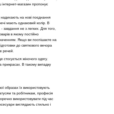
аш інтернет-магазин пропонує
а надихають на нові поєднання
речі мають однаковий колір. В
- завдання не з легких. Для того,
оварів в якому постійно
значенням. Якщо ви поспішаєте на
ідготовки до святкового вечора
е речей.
е стосується жіночого одягу.
та прикрасах. В такому випадку
вої образах їх використовують
атусям та робітникам, професія
доречно використовувати під час
ксесуари виглядають стильно і