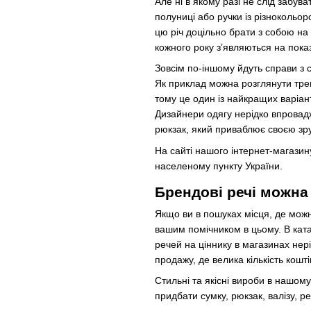
Але ні в якому разі не слід забув
полуниці або ручки із різнокольор
цю річ доцільно брати з собою на 
кожного року з’являються на пока
Зовсім по-іншому йдуть справи з с
Як приклад можна розглянути трен
тому це один із найкращих варіан
Дизайнери одягу нерідко впровадж
рюкзак, який приваблює своєю зр
На сайті нашого інтернет-магазин
населеному пункту України.
Брендові речі можна
Якщо ви в пошуках місця, де можн
вашим помічником в цьому. В катал
речей на ціннику в магазинах нер
продажу, де велика кількість кошт
Стильні та якісні вироби в нашом
придбати сумку, рюкзак, валізу, ре