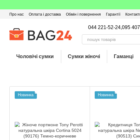
Перейти до основного контенту
Про нас
Оплата і доставка
Обмін і повернення
Гарантії
Контакт
Угода користувача
Відгуки про магазин
Оферта
Кешбек
044 221-52-24,
095 407
Чоловічі сумки
Сумки жіночі
Гаманці
Новинка
Новинка