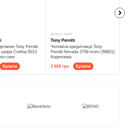
Артикул: 90601
Ар
i
Tony Perotti
R
ртмоне Tony Perotti
Чоловіча кредитниця Tony
Ва
шкіра Cortina 5013
Perotti Nevada 3758 moro (90601)
G
мно-синє
Коричнева
6 
Купити
2 659 грн
Купити
3 