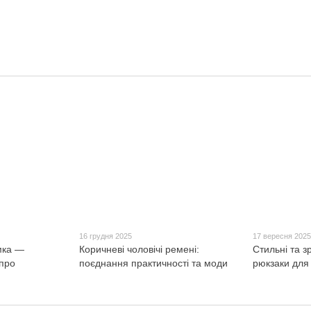
16 грудня 2025
17 вересня 202
мка —
Коричневі чоловічі ремені:
Стильні та зр
 про
поєднання практичності та моди
рюкзаки для 