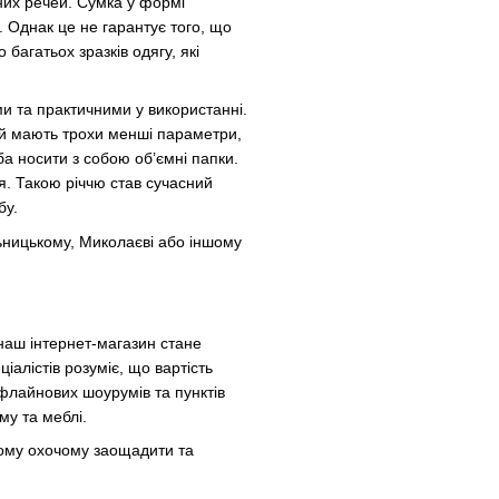
нних речей. Сумка у формі
. Однак це не гарантує того, що
багатьох зразків одягу, які
ми та практичними у використанні.
чай мають трохи менші параметри,
ба носити з собою об’ємні папки.
я. Такою річчю став сучасний
бу.
льницькому, Миколаєві або іншому
 наш інтернет-магазин стане
іалістів розуміє, що вартість
флайнових шоурумів та пунктів
му та меблі.
жному охочому заощадити та