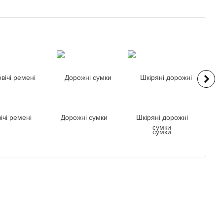
Всі бренди
ічі ремені
Дорожні сумки
Шкіряні дорожні
Вал
сумки