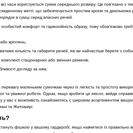
сі часи користуються сумки середнього розміру. Це пов’язано з ти
сякденному житті, що забезпечується простим кроєм та декількома р
орядок в сумці серед власних речей.
особистий комфорт та гармонійність образу, тому обов’язково треб
 або кріплень;
жатиме кількість та габарити речей, які ви найчастіше берете з собо
 комплекті стаціонарних або змінних ременів;
бливості догляду за ним;
ь перевагу маленьким сумочкам через їх легкість та простоту викори
кої та уважної роботи. Однак, якщо зробити це якісно, вийде справж
у у вас є можливість ознайомитись с широким асортиментом вишукан
мані та Житомирі.
ть?
 стануть фішкою у вашому гардеробі, якщо навчитися їх правильно в