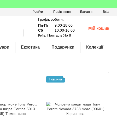
Порівняння
Рус
Укр
Бажання
Вхід
Графік роботи:
Пн-Пт
9.00-18.00
Мій кошик
Сб
10.00-16.00
Київ, Протасів Яр 8
уари
Екзотика
Подарунки
Колекції
Новинка