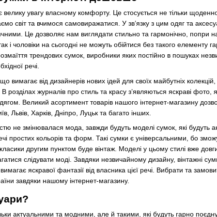
є велику увагу власному комфорту. Це стосується не тільки щоденно
мо світ та вчимося самовиражатися. У зв’язку з цим одяг та аксесу
ичними. Це дозволяє нам виглядати стильно та гармонічно, попри н
, так і чоловіки на сьогодні не можуть обійтися без такого елементу г
розмаїття трендових сумок, виробники яких постійно в пошуках незв
бхідної речі.
що вимагає від дизайнерів нових ідей для своїх майбутніх колекцій
 розділах журналів про стиль та красу з’являються яскраві фото, які
одягом. Великий асортимент товарів нашого інтернет-магазину дозво
їв, Львів, Харків, Дніпро, Луцьк та багато інших.
істю не змінювалася мода, завжди будуть моделі сумок, які будуть 
речі простих кольорів та форм. Такі сумки є універсальними, бо змо
ля класики другим пунктом буде вінтаж. Моделі у цьому стилі вже д
агатися слідувати моді. Завдяки незвичайному дизайну, вінтажні су
магає яскравої фантазії від власника цієї речі. Вибрати та замовит
країни завдяки нашому інтернет-магазину.
уари?
ільки актуальними та модними, але й такими, які будуть гарно поєдн