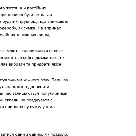
го життя, а й постійних
ари повинні бути не тільки
а будь-які труднощі, що виникають
ардеробу, як сумка. На вітринах
ичайних та цікавих форм,
, які мають задовольнити велике
 містять в собі підказки того, як
ляє вибрати та придбати якісні
актуальними кожного року. Перш за
жуть елегантно доповнити
овгий час залишаються популярними
мки складніше поєднувати с
и оригінальну сумку у стилі
уватися один з одним. Як правило,