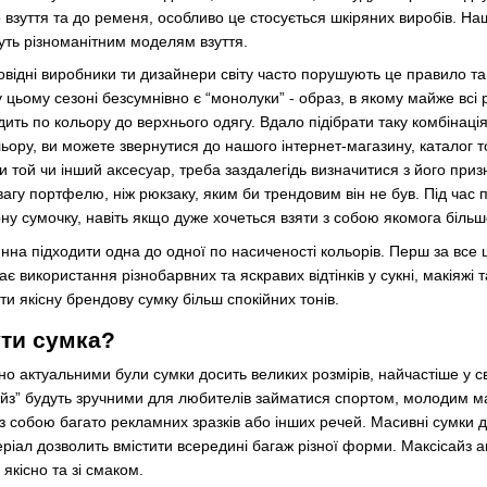
 взуття та до ременя, особливо це стосується шкіряних виробів. Н
дуть різноманітним моделям взуття.
відні виробники ти дизайнери світу часто порушують це правило т
цьому сезоні безсумнівно є “монолуки” - образ, в якому майже всі 
ить по кольору до верхнього одягу. Вдало підібрати таку комбінація 
ьору, ви можете звернутися до нашого інтернет-магазину, каталог т
и той чи інший аксесуар, треба заздалегідь визначитися з його при
агу портфелю, ніж рюкзаку, яким би трендовим він не був. Під час п
рну сумочку, навіть якщо дуже хочеться взяти з собою якомога більш
на підходити одна до одної по насиченості кольорів. Перш за все ц
є використання різнобарвних та яскравих відтінків у сукні, макіяжі 
и якісну брендову сумку більш спокійних тонів.
ути сумка?
рно актуальними були сумки досить великих розмірів, найчастіше у с
ісайз” будуть зручними для любителів займатися спортом, молодим м
з собою багато рекламних зразків або інших речей. Масивні сумки 
ріал дозволить вмістити всередині багаж різної форми. Максісайз а
якісно та зі смаком.