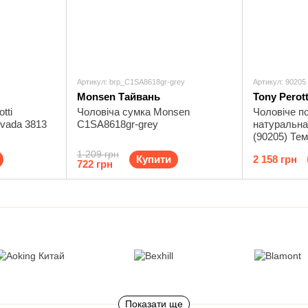
Артикул: brp_C1SA8618gr-grey
Артикул: 90205
Monsen Тайвань
Tony Perott
tti
Чоловіча сумка Monsen
Чоловіче по
vada 3813
C1SA8618gr-grey
натуральна 
(90205) Те
1 209 грн
Купити
2 158 грн
722 грн
Показати ще