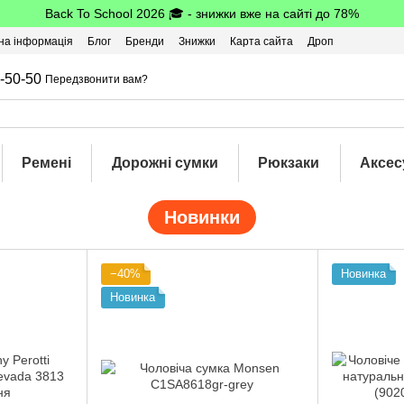
Back To School 2026 🎓 - знижки вже на сайті до 78%
на інформація
Блог
Бренди
Знижки
Карта сайта
Дроп
-50-50
Передзвонити вам?
Ремені
Дорожні сумки
Рюкзаки
Аксес
Новинки
−40%
Новинка
Новинка