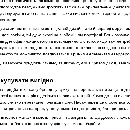
ати про практичність так комфорт, особливо це стосується повсякде
ового хутра безсумнівно зроблять вас самим оригінальним у натовпі
ділову зустріч або на навчання. Такий висновок можна зробити щодо 
зах моди.
умками, які не тільки мають цікавий дизайн, але й справді є зручни
дові валізки, які дуже схожі на знайомі нам портфелі. Вони зазви
тів для офіційно-ділового та повсякденного стилю, якщо вам не тре
ують речі із молодіжного та спортивного стилю в повсякденне житт
учністю та можливістю поєднуватися з різними елементами гардеро
у ви можете придбати стильну та якісну сумку в Кривому Розі, Хме
 купувати вигідно
а придбати красиву брендову сумку і не переплачувати за це, тоді
озі наших товарів є декілька цінових категорій. Команда наших спец
ідко сильно перевищує початкову ціну. Насамперед це стосується о
ів витрачається на оренду нерухомості в центрі міста, банери, рекла
у інтернет-магазині мають приємні та вигідні ціни, що дозволяє ко
мінь та багато інших аксесуарів в усіх містах України.