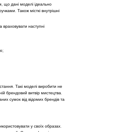
м, що дані моделі ідеально
учками. Також місткі внутрішні
а враховувати наступні
ю;
стання. Такі моделі виробити не
ній брендовий витвір мистецтва.
их сумок від відомих брендів та
икористовувати у своїх образах.