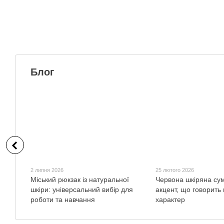
Блог
2 липня 2026
25 лютого 2026
Міський рюкзак із натуральної
Червона шкіряна су
шкіри: універсальний вибір для
акцент, що говорить
роботи та навчання
характер