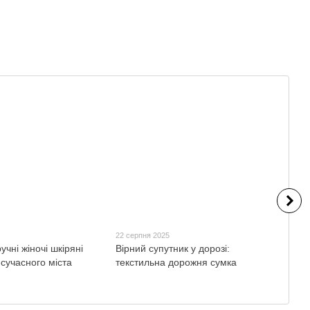
5
22 серпня 2025
21 ли
учні жіночі шкіряні
Вірний супутник у дорозі:
Шкір
сучасного міста
текстильна дорожня сумка
ідеа