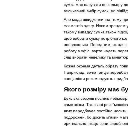
сумка має пасувати по кольору до
величезний вибір сумок, які підій
Але мода швидкоплинна, тому про
елементів одягу. Новим трендом у 
такому випадку сумка також підход
щоб вибрати сумку потрібного кол
оновлюється. Перед тим, як одягт
роботу в офіс, варто надати перев
слід вибрати невелику та мініатю
Кожна окрема деталь образу повин
Наприклад, вечір танців передбача
спеціалісти рекомендують придбат
Якого розміру має б
Декілька сезонів поспіль неймові
саме жінки. Так звані речі “макс
яких передбачає постійно носити 
подорожей, бо досить м’який мате
оригінально, якщо вони вироблені 