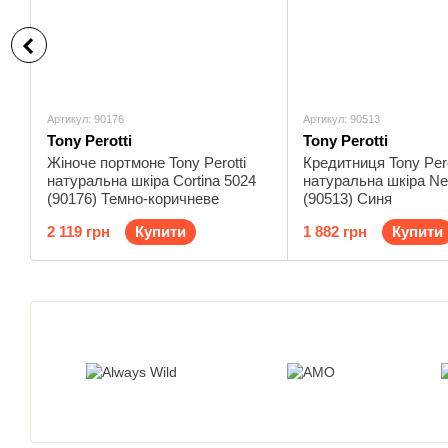
Артикул: 90176
Артикул: 90513
Tony Perotti
Tony Perotti
Жіноче портмоне Tony Perotti
Кредитниця Tony Pero
натуральна шкіра Cortina 5024
натуральна шкіра Ne
(90176) Темно-коричневе
(90513) Синя
2 119 грн
Купити
1 882 грн
Купити