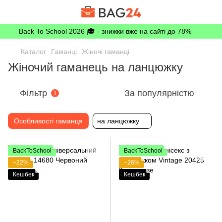
Back To School 2026 🎓 - знижки вже на сайті до 78%
Каталог
Гаманці
Жіночі гаманці
Жіночий гаманець на ланцюжку
Фільтр
За популярністю
1
Особливості гаманця
на ланцюжку
BackToSchool
BackToSchool
−22%
−26%
Кешбек
Кешбек