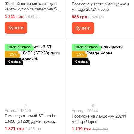
Жіночий шкіряний клатч для
Портмоне унісекс з ланцюжком
карток купюр та телефона ST
Vintage 20424 Чорне
Leather 19366 Червоний
1 211 грн
988 грн
1 985 грн
1 520 грн
Купити
Купити
BackToSchool
BackToSchool
−25%
−15%
Кешбек
Кешбек
4
3
Артикул: 18456
Артикул: 20244
Гаманець жіночий ST Leather
Портмоне на ланцюжку 20244
18456 (SТ228) дуже гарний
Vintage Чорне
Червоний
1 871 грн
1 139 грн
2 495 грн
1 341 грн