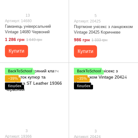
13
5
Артикул: 14680
Артикул: 20425
Гаманець універсальний
Портмоне унісекс з ланцюжком
Vintage 14680 Червоний
Vintage 20425 Коричневе
1 286 грн
986 грн
1 649 грн
1 333 грн
Купити
Купити
BackToSchool
BackToSchool
−39%
−35%
Кешбек
Кешбек
3
3
Артикул: 19366
Артикул: 20424