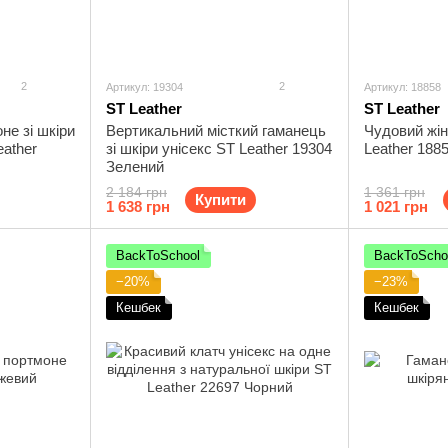
2
2
Артикул: 19304
Артикул: 18858
ST Leather
ST Leather
не зі шкіри
Вертикальний місткий гаманець
Чудовий жі
eather
зі шкіри унісекс ST Leather 19304
Leather 188
Зелений
2 184 грн
1 361 грн
Купити
1 638 грн
1 021 грн
BackToSchool
BackToScho
−20%
−23%
Кешбек
Кешбек