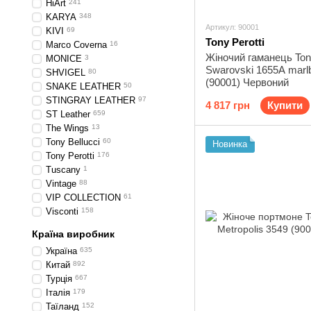
HiArt
241
KARYA
348
Артикул: 90001
KIVI
69
Tony Perotti
Marco Coverna
16
Жіночий гаманець Tony
MONICE
3
Swarovski 1655A marl
SHVIGEL
80
(90001) Червоний
SNAKE LEATHER
50
STINGRAY LEATHER
97
4 817 грн
Купити
ST Leather
659
The Wings
13
Tony Bellucci
60
Новинка
Tony Perotti
176
Tuscany
1
Vintage
88
VIP COLLECTION
61
Visconti
158
Країна виробник
Україна
635
Китай
892
Турція
667
Італія
179
Таїланд
152