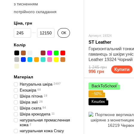
з тисненням
потрійного складання
Ціна, грн
Від Ціна, грн
До Ціна, грн
ОК
Артикул: 19324
ST Leather
Колір
Горизонтальний тонк
гаманець зі шкіри уні
Leather 19324 Чорний
1 245 грн
Купити
996 грн
Матеріал
Натуральна шкіра
2497
BackToSchool
Екошкіра
68
−50%
Шкіра пітона
19
Кешбек
Шкіра змії
26
Шкіра ската
94
Шкіра крокодила
11
натуральная промасленная
кожа
2
натуральная кожа Crazy