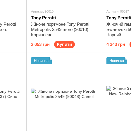
Артикул: 90010
Артикул: 90017
Tony Perotti
Tony Perott
 Perotti
Жіноче портмоне Tony Perotti
Жіночий гам
boro
Metropolis 3549 moro (90010)
Swarovski 5
Коричневе
Чорний
2 053 грн
Купити
4 343 грн
Новинка
Новинка