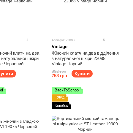
4
5
Артикул: 22088
Vintage
ночий клатч на два
Жіночий клатч на два відділення
з натуральної шкіри
з натуральної шкіри 22088
ge Червоний
Vintage Чорний
892 грн
Купити
Купити
758 грн
ol
BackToSchool
−25%
Кешбек