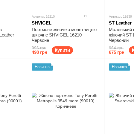
11
Артикул: 16210
Артикул: 19239
SHVIGEL
ST Leather
з
Портмоне жіноче з монетницею
Маленький г
Leather
шкіряне SHVIGEL 16210
жіночий ST 
Червоне
Червоний
996 грн
964 грн
Купити
498 грн
675 грн
Новинка
Новинка