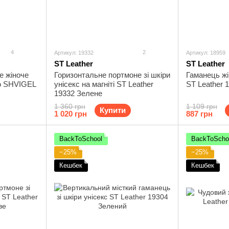
4
2
Артикул: 19332
Артикул: 18959
ST Leather
ST Leather
е жіноче
Горизонтальне портмоне зі шкіри
Гаманець жі
ю SHVIGEL
унісекс на магніті ST Leather
ST Leather 
19332 Зелене
1 360 грн
1 109 грн
Купити
1 020 грн
887 грн
BackToSchool
BackToScho
−25%
−25%
Кешбек
Кешбек