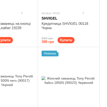
5
5
Артикул: 00118
SHVIGEL
аманець на кнопці
Кредитница SHVIGEL 00118
Leather 19239
Чорна
563 грн
Купити
Купити
399 грн
Новинка