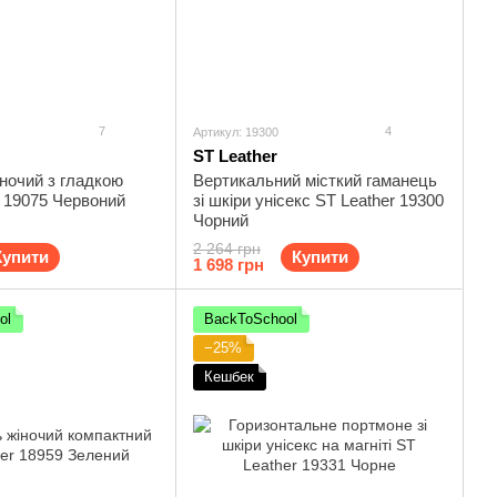
7
4
Артикул: 19300
ST Leather
ночий з гладкою
Вертикальний місткий гаманець
I 19075 Червоний
зі шкіри унісекс ST Leather 19300
Чорний
2 264 грн
Купити
Купити
1 698 грн
ol
BackToSchool
−25%
Кешбек