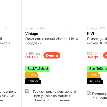
3
5
Артикул: 14916
Артикул: 19075
Vintage
KIVI
ий
Гаманець жіночий Vintage 14916
Гаманець жі
секс ST
Бордовий
екокожі KIV
1 450 грн
525 грн
Купити
986 грн
368 грн
BackToSchool
BackToScho
−25%
−20%
Кешбек
Кешбек