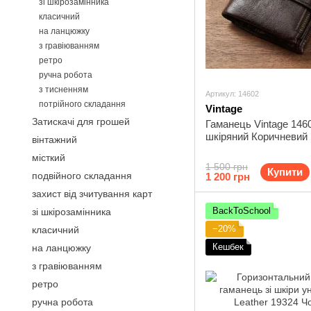
зі шкірозамінника
класичний
на ланцюжку
з гравіюванням
ретро
ручна робота
з тисненням
Артикул: 14602
потрійного складання
Vintage
Затискачі для грошей
Гаманець Vintage 146
шкіряний Коричневий
вінтажний
місткий
1 500 грн
Купити
подвійного складання
1 200 грн
захист від зчитування карт
BackToSchool
зі шкірозамінника
−20%
класичний
Кешбек
на ланцюжку
з гравіюванням
ретро
ручна робота