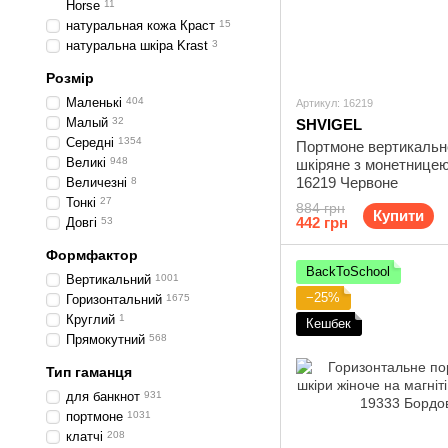
Horse
11
натуральная кожа Краст
15
натуральна шкіра Krast
3
Розмір
Маленькі
404
Артикул: 16219
Малый
32
SHVIGEL
Середні
1354
Портмоне вертикальн
Великі
948
шкіряне з монетнице
16219 Червоне
Величезні
8
Тонкі
27
884 грн
Купити
442 грн
Довгі
53
Формфактор
BackToSchool
Вертикальний
1001
−25%
Горизонтальний
1675
Круглий
1
Кешбек
Прямокутний
568
Тип гаманця
для банкнот
931
портмоне
1031
клатчі
208