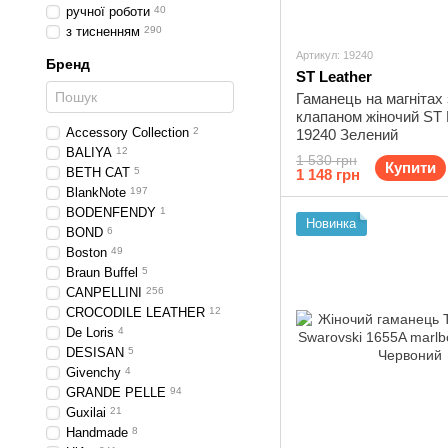
ручної роботи
40
з тисненням
290
Артикул: 19240
Бренд
ST Leather
Гаманець на магнітах 
клапаном жіночий ST 
Accessory Collection
2
19240 Зелений
BALIYA
12
1 530 грн
Купити
BETH CAT
5
1 148 грн
BlankNote
197
BODENFENDY
1
Новинка
BOND
6
Boston
49
Braun Buffel
5
CANPELLINI
256
CROCODILE LEATHER
12
De Loris
4
DESISAN
5
Givenchy
4
GRANDE PELLE
94
Guxilai
21
Handmade
8