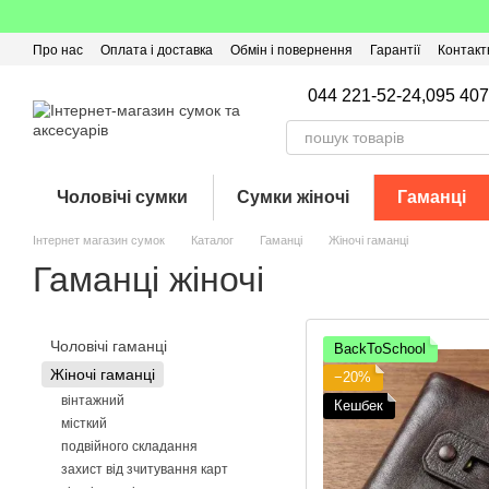
Перейти до основного контенту
Про нас
Оплата і доставка
Обмін і повернення
Гарантії
Контакт
Угода користувача
Відгуки про магазин
Оферта
Кешбек
044 221-52-24,
095 407
Чоловічі сумки
Сумки жіночі
Гаманці
Інтернет магазин сумок
Каталог
Гаманці
Жіночі гаманці
Гаманці жіночі
Чоловічі гаманці
BackToSchool
Жіночі гаманці
−20%
вінтажний
Кешбек
місткий
подвійного складання
захист від зчитування карт