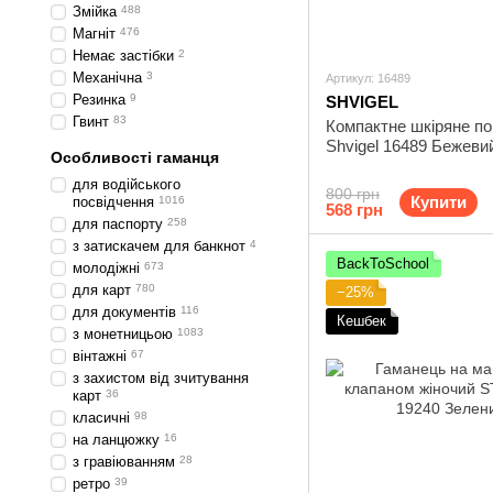
Змійка
488
Магніт
476
Немає застібки
2
Механічна
3
Артикул: 16489
Резинка
9
SHVIGEL
Гвинт
83
Компактне шкіряне п
Shvigel 16489 Бежеви
Особливості гаманця
для водійського
800 грн
Купити
посвідчення
1016
568 грн
для паспорту
258
з затискачем для банкнот
4
BackToSchool
молодіжні
673
для карт
780
−25%
для документів
116
Кешбек
з монетницьою
1083
вінтажні
67
з захистом від зчитування
карт
36
класичні
98
на ланцюжку
16
з гравіюванням
28
ретро
39