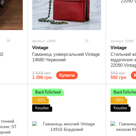
39
13
Артикул: 14680
Артикул: 22090
Vintage
Vintage
02
Гаманець універсальний Vintage
Стильний жі
14680 Червоний
відділення 
22090 Vinta
1 649 грн
884 грн
Купити
1 286 грн
592 грн
BackToSchool
BackToScho
−32%
−30%
Кешбек
Кешбек