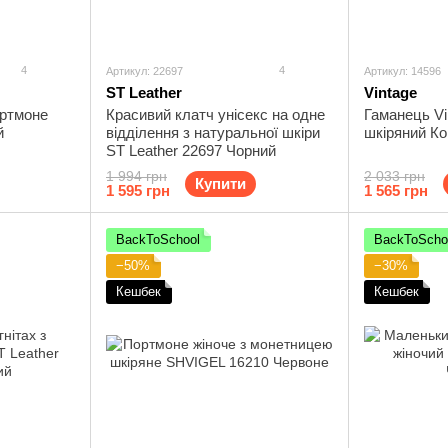
4
4
Артикул: 22697
Артикул: 14596
ST Leather
Vintage
ортмоне
Красивий клатч унісекс на одне
Гаманець Vi
й
відділення з натуральної шкіри
шкіряний К
ST Leather 22697 Чорний
1 994 грн
2 033 грн
Купити
1 595 грн
1 565 грн
BackToSchool
BackToScho
−50%
−30%
Кешбек
Кешбек