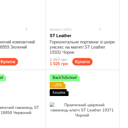
3
4
Артикул: 19331
ST Leather
ночий компактний
Горизонтальне портмоне зі шкіри
18959 Зелений
унісекс на магніті ST Leather
19331 Чорне
1 367 грн
Купити
Купити
1 025 грн
ol
BackToSchool
−20%
Кешбек