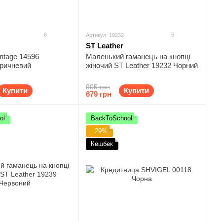
6
5
Артикул: 19232
ST Leather
ntage 14596
Маленький гаманець на кнопці
оричневий
жіночий ST Leather 19232 Чорний
905 грн
Купити
Купити
679 грн
ol
BackToSchool
−29%
Кешбек