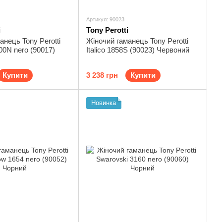
Артикул: 90023
i
Tony Perotti
анець Tony Perotti
Жіночий гаманець Tony Perotti
00N nero (90017)
Italico 1858S (90023) Червоний
Купити
3 238 грн
Купити
Новинка