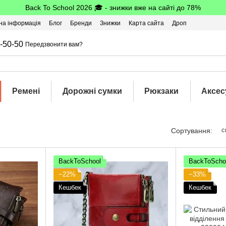
Back To School 2026 🎓 - знижки вже на сайті до 78%
на інформація
Блог
Бренди
Знижки
Карта сайта
Дроп
-50-50
Передзвонити вам?
Ремені
Дорожні сумки
Рюкзаки
Аксес
с
Сортування:
BackToSchool
BackToScho
−22%
−33%
Кешбек
Кешбек