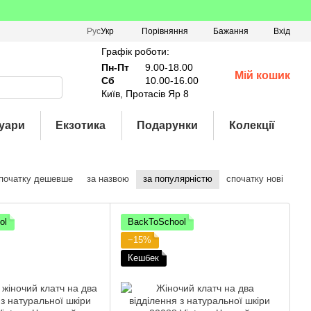
Порівняння
Рус
Укр
Бажання
Вхід
Графік роботи:
Пн-Пт
9.00-18.00
Мій кошик
Сб
10.00-16.00
Київ, Протасів Яр 8
уари
Екзотика
Подарунки
Колекції
початку дешевше
за назвою
за популярністю
спочатку нові
ol
BackToSchool
−15%
Кешбек