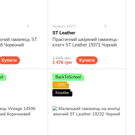
4
5
Артикул: 19371
ST Leather
ночий гаманець ST
Практичний шкіряний гаманець-
58 Червоний
клатч ST Leather 19371 Чорний
1 845 грн
Купити
Купити
1 476 грн
ol
BackToSchool
−25%
Кешбек