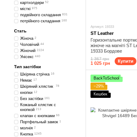
картхолдери
52
місткі
975
подвійного складання
831
потрійного складання
160
Артикул: 19333
Стать
ST Leather
Жіноча
2
Горизонтальне портмо
Чоловічий
44
жіноче на магніті ST L
Жіночий
2224
19333 Бордове
Унісекс
440
1 367 грн
Купити
1 025 грн
Тип застібки
Шкіряна стрічка
16
BackToSchool
Немає
17
−29%
Шкіряний хлястик
78
кнопки
12
Кешбек
Без застібки
161
Кожаный хлястик с
кнопкой
213
клапан с кнопками
66
Портфельный замок
1
молнія
2
Кнопка
1245