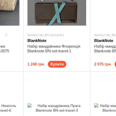
2
Артикул: bln_BN-set-travel-1
Артикул: bln_BN-
BlankNote
BlankNote
них
Набір мандрівника Флоренція
Набір мандр
10075
Blanknote BN-set-travel-1
Blanknote BN
1 248 грн
Купити
2 075 грн