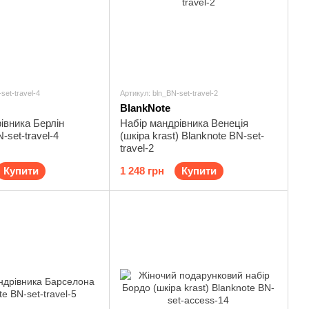
set-travel-4
Артикул: bln_BN-set-travel-2
BlankNote
івника Берлін
Набір мандрівника Венеція
-set-travel-4
(шкіра krast) Blanknote BN-set-
travel-2
Купити
1 248 грн
Купити