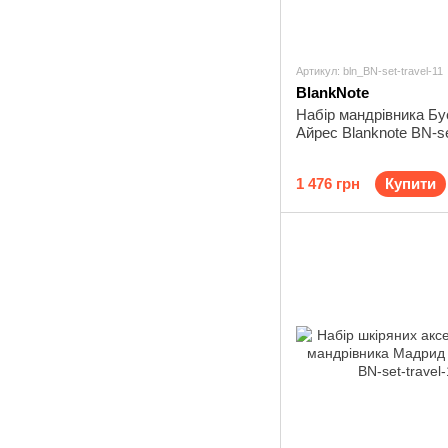
Артикул: bln_BN-set-travel-11
BlankNote
Набір мандрівника Бу
Айрес Blanknote BN-se
1 476 грн
Купити