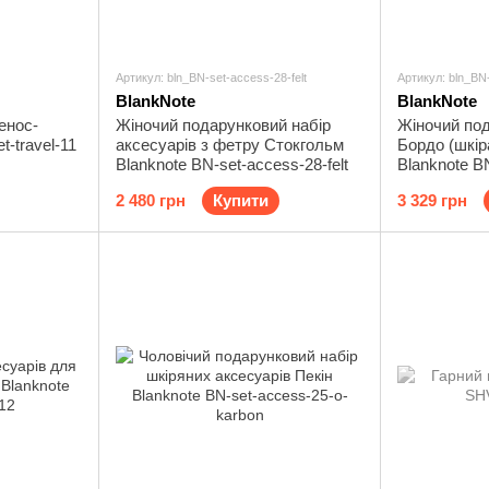
Артикул: bln_BN-set-access-28-felt
Артикул: bln_BN
BlankNote
BlankNote
енос-
Жіночий подарунковий набір
Жіночий под
t-travel-11
аксесуарів з фетру Стокгольм
Бордо (шкір
Blanknote BN-set-access-28-felt
Blanknote B
2 480 грн
Купити
3 329 грн