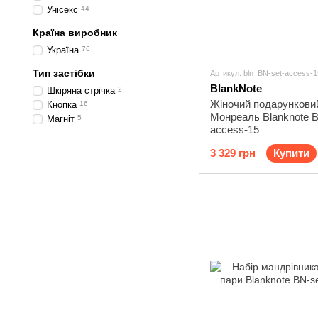
Унісекс
44
Країна виробник
Україна
76
Тип застібки
Артикул: bln_BN-set-access-1
BlankNote
Шкіряна стрічка
2
Жіночий подарунковий
Кнопка
16
Монреаль Blanknote B
Магніт
5
access-15
3 329 грн
Купити