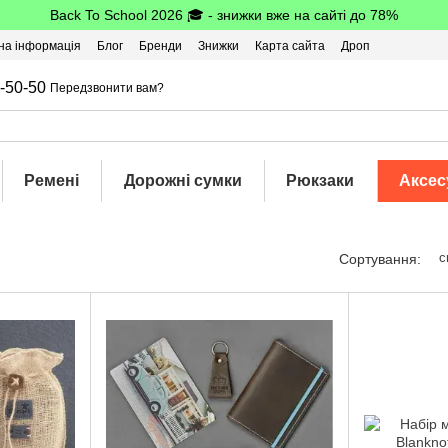
Back To School 2026 🎓 - знижки вже на сайті до 78%
на інформація
Блог
Бренди
Знижки
Карта сайта
Дроп
-50-50
Передзвонити вам?
Ремені
Дорожні сумки
Рюкзаки
Аксес
с
Сортування: