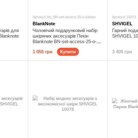
Артикул: bln_BN-set-access-25-o-karbon
Артикул: 10073
BlankNote
SHVIGEL
уарів для
Чоловічий подарунковий набір
Гарний пода
Blanknote
шкіряних аксесуарів Пекін
SHVIGEL 10
Blanknote BN-set-access-25-o-
karbon
1 055 грн
Купити
3 405 грн