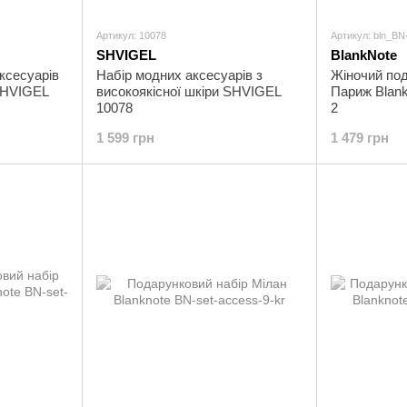
Артикул: 10078
Артикул: bln_BN
SHVIGEL
BlankNote
ксесуарів
Набір модних аксесуарів з
Жіночий под
 SHVIGEL
високоякісної шкіри SHVIGEL
Париж Blank
10078
2
1 599 грн
1 479 грн