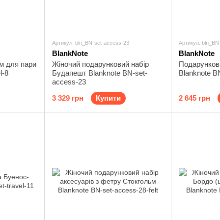
Артикул: bln_BN-set-access-23
Артикул: bln_BN
BlankNote
BlankNote
м для пари
Жіночий подарунковий набір
Подарункови
l-8
Будапешт Blanknote BN-set-
Blanknote B
access-23
3 329 грн
Купити
2 645 грн