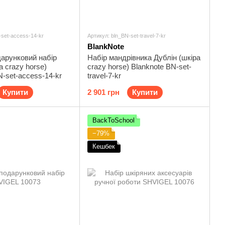
-set-access-14-kr
Артикул: bln_BN-set-travel-7-kr
BlankNote
арунковий набір
Набір мандрівника Дублін (шкіра
а crazy horse)
crazy horse) Blanknote BN-set-
N-set-access-14-kr
travel-7-kr
Купити
2 901 грн
Купити
BackToSchool
−79%
Кешбек