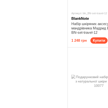
Артикул: bln_BN-set-travel-12
BlankNote
Набір шкіряних аксес
мандрівника Мадрид 
BN-set-travel-12
1 248 грн
Купити