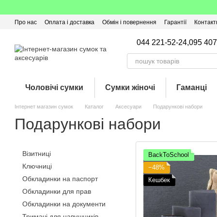
Перейти до основного контенту
Про нас
Оплата і доставка
Обмін і повернення
Гарантії
Контакт
Угода користувача
Відгуки про магазин
Оферта
Кешбек
044 221-52-24,
095 407
Чоловічі сумки
Сумки жіночі
Гаманці
Інтернет магазин сумок
Каталог
Аксесуари
Подарункові набори
Подарункові набори
Візитниці
BackToSchool
Ключниці
−48%
Обкладинки на паспорт
Кешбек
Обкладинки для прав
Обкладинки на документи
Тримачі для навушників