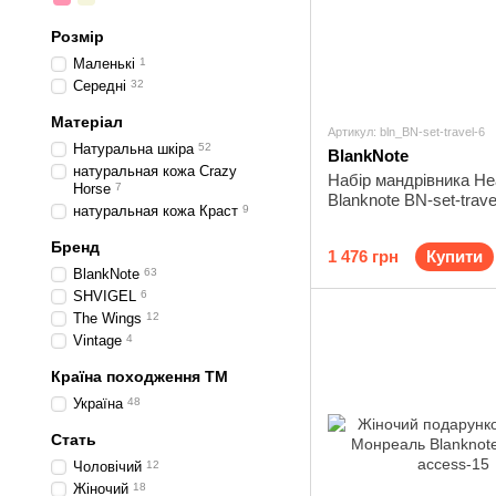
Розмір
Маленькі
1
Середні
32
Матеріал
Артикул: bln_BN-set-travel-6
Натуральна шкіра
52
BlankNote
натуральная кожа Crazy
Набір мандрівника Н
Horse
7
Blanknote BN-set-trave
натуральная кожа Краст
9
Бренд
1 476 грн
Купити
BlankNote
63
SHVIGEL
6
The Wings
12
Vintage
4
Країна походження ТМ
Україна
48
Стать
Чоловічий
12
Жіночий
18