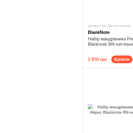
Артикул: bln_BN-set-travel-8
BlankNote
Набір мандрівника Ри
Blanknote BN-set-trave
1 870 грн
Купити