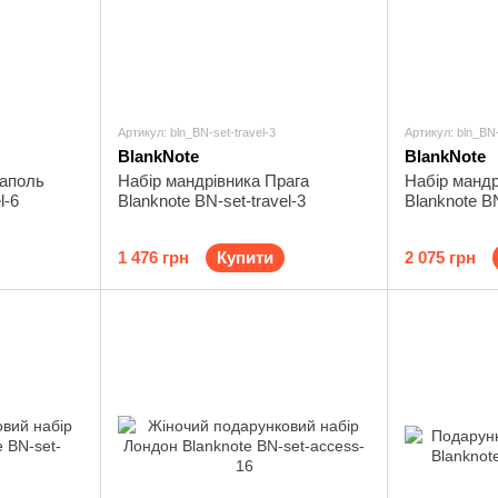
Артикул: bln_BN-set-travel-3
Артикул: bln_BN-
BlankNote
BlankNote
еаполь
Набір мандрівника Прага
Набір манд
l-6
Blanknote BN-set-travel-3
Blanknote BN
1 476 грн
Купити
2 075 грн