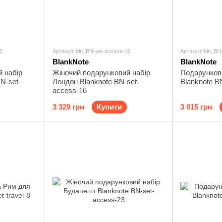
5
Артикул: bln_BN-set-access-16
Артикул: bln_BN
BlankNote
BlankNote
 набір
Жіночий подарунковий набір
Подарунков
N-set-
Лондон Blanknote BN-set-
Blanknote B
access-16
3 329 грн
Купити
3 015 грн