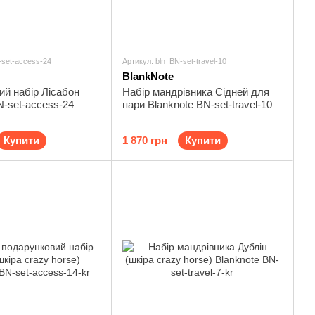
-set-access-24
Артикул: bln_BN-set-travel-10
BlankNote
й набір Лісабон
Набір мандрівника Сідней для
N-set-access-24
пари Blanknote BN-set-travel-10
Купити
1 870 грн
Купити