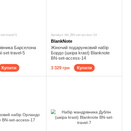
set-travel-5
Артикул: bln_BN-set-access-14
BlankNote
рівника Барселона
Жіночий подарунковий набір
-set-travel-5
Бордо (шкіра krast) Blanknote
BN-set-access-14
Купити
3 329 грн
Купити