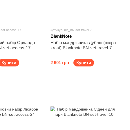
-set-access-17
Артикул: bln_BN-set-travel-7
BlankNote
ий набір Орландо
Набір мандрівника Дублін (шкіра
N-set-access-17
krast) Blanknote BN-set-travel-7
Купити
2 901 грн
Купити