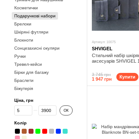
Косметички
Подарункові набори
Брелоки
Шкіряні футляри
Блокноти
Артикул: 10075
Сонцезахисні окуляри
SHVIGEL
Стильний набір шкіря
Ручки
аксесуарів SHVIGEL 
Тревел-кейси
Бірки для багажу
3 745 грн
Купити
1 947 грн
Браслети
Біжутерія
Ціна, грн
Від Ціна, грн
До Ціна, грн
ОК
Колір