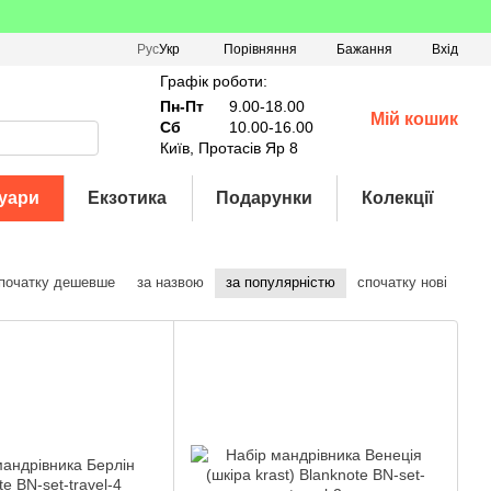
Порівняння
Рус
Укр
Бажання
Вхід
Графік роботи:
Пн-Пт
9.00-18.00
Мій кошик
Сб
10.00-16.00
Київ, Протасів Яр 8
уари
Екзотика
Подарунки
Колекції
початку дешевше
за назвою
за популярністю
спочатку нові