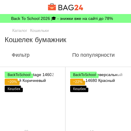
Back To School 2026 🎓 - знижки вже на сайті до 78%
Каталог
Кошельки
Кошелек бумажник
Фильтр
По популярности
BackToSchool
BackToSchool
−20%
−22%
Кешбек
Кешбек