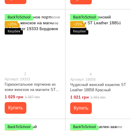
BackToSchool
BackToSchool
−25%
−25%
Кешбек
Кешбек
2
4
Артикул: 19333
Артикул: 18858
Горизонтальное портмоне из
Чудесный женский кошелек ST
кожи женское на магните ST
Leather 18858 Красный
Leather 19333 Бордовое
1 025 грн
1 021 грн
1 367 грн
1 361 грн
Купить
Купить
BackToSchool
BackToSchool