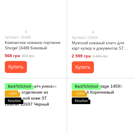
4
4
Артикул: 16489
Артикул: 22684
Компактное кожаное портмоне
Мужской кожаный клатч для
Shvigel 16489 Бежевый
карт купюр и документов ST
Leather 22684 Черный
568 грн
2 599 грн
800 грн
3 465 грн
Купить
Купить
BackToSchool
BackToSchool
−20%
−23%
Кешбек
Кешбек