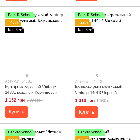
BackToSchool
BackToSchool
−45%
−22%
Кешбек
Кешбек
6
5
Артикул: 14381
Артикул: 14913
Купюрник мужской Vintage
Кошелек универсальный
14381 кожаный Коричневый
Vintage 14913 Черный
1 152 грн
1 310 грн
2 094 грн
1 680 грн
Купить
Купить
BackToSchool
BackToSchool
−38%
−25%