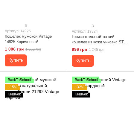
6
3
Артикул: 14925
Артикул: 19324
Кошелек мужской Vintage
Горизонтальный тонкий
14925 Коричневый
кошелек из кожи унисекс ST
Leather 19324 Черный
1 006 грн
996 грн
1 622 грн
1 245 грн
Купить
Купить
BackToSchool
BackToSchool
−15%
−32%
Кешбек
Кешбек