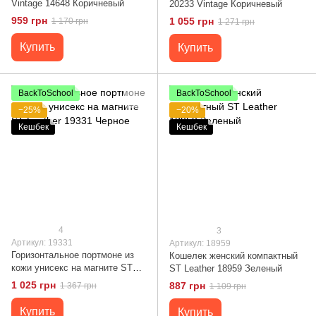
Vintage 14648 Коричневый
20233 Vintage Коричневый
959 грн
1 055 грн
1 170 грн
1 271 грн
Купить
Купить
BackToSchool
BackToSchool
−25%
−20%
Кешбек
Кешбек
4
3
Артикул: 19331
Артикул: 18959
Горизонтальное портмоне из
Кошелек женский компактный
кожи унисекс на магните ST
ST Leather 18959 Зеленый
Leather 19331 Черное
1 025 грн
887 грн
1 367 грн
1 109 грн
Купить
Купить