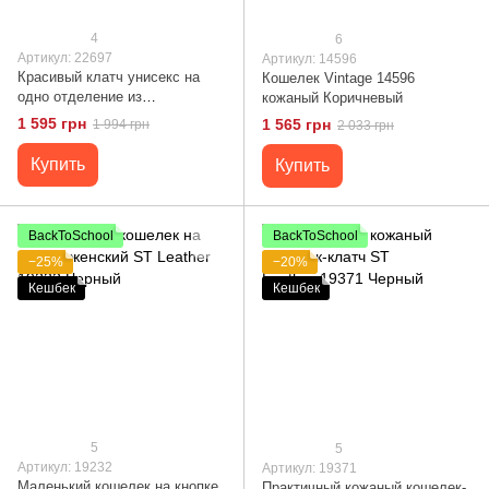
4
6
Артикул: 22697
Артикул: 14596
Красивый клатч унисекс на
Кошелек Vintage 14596
одно отделение из
кожаный Коричневый
натуральной кожи ST Leather
1 595 грн
1 565 грн
1 994 грн
2 033 грн
22697 Черный
Купить
Купить
BackToSchool
BackToSchool
−25%
−20%
Кешбек
Кешбек
5
5
Артикул: 19232
Артикул: 19371
Маленький кошелек на кнопке
Практичный кожаный кошелек-