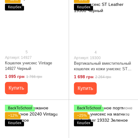
Кешбек
Кешбек
5
4
Артикул: 14927
Артикул: 19300
Кошелек унисекс Vintage
Вертикальный вместительный
14927 Черный
кошелек из кожи унисекс ST
Leather 19300 Черный
1 095 грн
1 698 грн
1 766 грн
2 264 грн
Купить
Купить
BackToSchool
BackToSchool
−12%
−25%
Кешбек
Кешбек