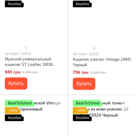
Кешбек
Кешбек
5
6
Артикул: 18836
Артикул: 14941
Мужской универсальный
Кошелек унисекс Vintage 14941
кошелек ST Leather 18836
Черный
Черный
945 грн
756 грн
1 260 грн
1 200 грн
Купить
Купить
BackToSchool
BackToSchool
−38%
−20%
Кешбек
Кешбек