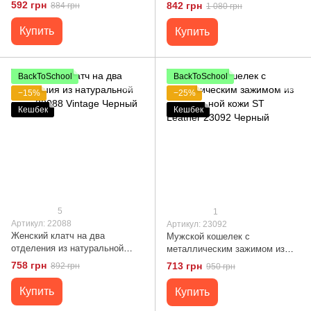
кожи 22090 Vintage Красный
592 грн
842 грн
884 грн
1 080 грн
Купить
Купить
BackToSchool
BackToSchool
−15%
−25%
Кешбек
Кешбек
5
1
Артикул: 22088
Артикул: 23092
Женский клатч на два
Мужской кошелек с
отделения из натуральной
металлическим зажимом из
кожи 22088 Vintage Черный
натуральной кожи ST Leather
758 грн
713 грн
892 грн
950 грн
23092 Черный
Купить
Купить