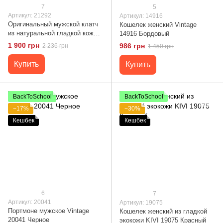
7
5
Артикул: 21292
Артикул: 14916
Оригинальный мужской клатч
Кошелек женский Vintage
из натуральной гладкой кожи
14916 Бордовый
21292 Vintage Черный
1 900 грн
986 грн
2 236 грн
1 450 грн
Купить
Купить
BackToSchool
BackToSchool
−17%
−30%
Кешбек
Кешбек
6
7
Артикул: 20041
Артикул: 19075
Портмоне мужское Vintage
Кошелек женский из гладкой
20041 Черное
экокожи KIVI 19075 Красный