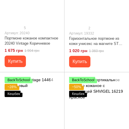
5
2
Артикул: 20240
Артикул: 19332
Портмоне кожаное компактное
Горизонтальное портмоне из
20240 Vintage Коричневое
кожи унисекс на магните ST
Leather 19332 Зеленое
1 675 грн
1 020 грн
1 904 грн
1 360 грн
Купить
Купить
BackToSchool
BackToSchool
−28%
−50%
Кешбек
Кешбек