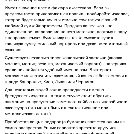
Имеет значение цвет и фактура аксессуара. Если вы
предпочитаете придерживаться правил - подбирайте изделие,
которое будет гармонично и стильно сочетаться с вашей
любимой сумкой/портфелем. Продажа кошельков - не
единственное направление нашего магазина, поэтому в пару
к понравившемуся бумажнику вы также сможете купить
красивую сумку, стильный портфель или даже вместительный
саквояж.
Существует несколько типов кошельковой застежки (кнопка,
молния, магнит, резинка, механический вариант) - наверняка
среди них найдётся удобный именно вам. В интернет-
магазине можно купить также модный кошелек без застежки в
городе Запорожье, Киев, Львов или Чернигов.
Для некоторых людей важно преподнести именно
брендовость изделия - в таком случае стоит обратить
внимание на присутствие заметного лейбла на лицевой части
аксессуара (это может быть отпечаток.тиснение или
металлическая деталь).
Приобретая вещь в подарок (а бумажник является одним из
самых распространённых вариантов презента другу или
деловому партнеру), подумайте о наличии фирменной