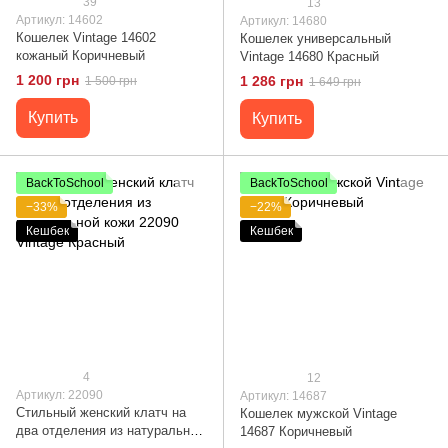
39
13
Артикул: 14602
Артикул: 14680
Кошелек Vintage 14602
Кошелек универсальный
кожаный Коричневый
Vintage 14680 Красный
1 200 грн
1 286 грн
1 500 грн
1 649 грн
Купить
Купить
BackToSchool
BackToSchool
−33%
−22%
Кешбек
Кешбек
4
12
Артикул: 22090
Артикул: 14687
Стильный женский клатч на
Кошелек мужской Vintage
два отделения из натуральной
14687 Коричневый