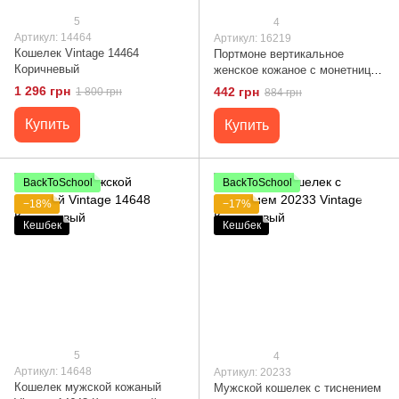
5
4
Артикул: 14464
Артикул: 16219
Кошелек Vintage 14464
Портмоне вертикальное
Коричневый
женское кожаное с монетницей
SHVIGEL 16219 Красное
1 296 грн
442 грн
1 800 грн
884 грн
Купить
Купить
BackToSchool
BackToSchool
−18%
−17%
Кешбек
Кешбек
5
4
Артикул: 14648
Артикул: 20233
Кошелек мужской кожаный
Мужской кошелек с тиснением