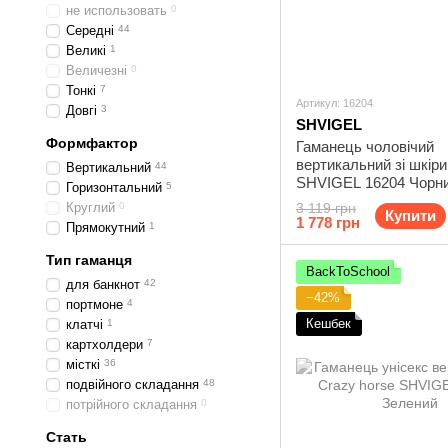
не использовать
0
Середні
44
Великі
1
Величезні
0
Тонкі
7
Артикул: 16204
Довгі
3
SHVIGEL
Формфактор
Гаманець чоловічий
вертикальний зі шкір
Вертикальний
44
SHVIGEL 16204 Чорн
Горизонтальний
5
Круглий
0
3 119 грн
Купити
1 778 грн
Прямокутний
1
Тип гаманця
BackToSchool
для банкнот
42
−42%
портмоне
4
Кешбек
клатчі
1
картхолдери
7
місткі
36
подвійного складання
48
потрійного складання
0
Стать