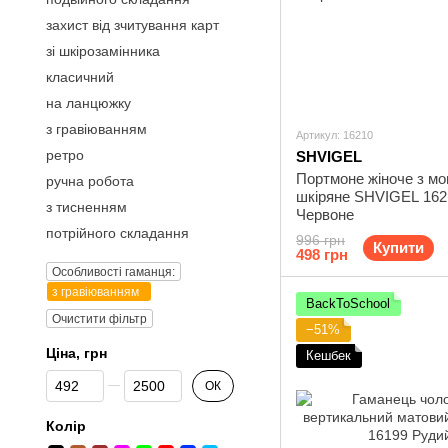
захист від зчитування карт
зі шкірозамінника
класичний
на ланцюжку
з гравіюванням
Артикул: 16210
ретро
SHVIGEL
Портмоне жіноче з м
ручна робота
шкіряне SHVIGEL 162
з тисненням
Червоне
потрійного складання
996 грн
Купити
498 грн
Особливості гаманця:
з гравіюванням
BackToSchool
Очистити фільтр
−51%
Ціна, грн
Кешбек
Від Ціна, грн
До Ціна, грн
ОК
Колір