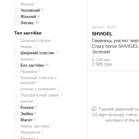
Жіноча
0
Чоловічий
6
Жіночий
11
Унісекс
32
Артикул: 16197
Тип застібки
SHVIGEL
Гаманець унісекс вер
Шкіряна стрічка
0
Crazy horse SHVIGEL
Немає
0
Зелений
Шкіряний хлястик
7
кнопки
0
2 734 грн
1 585 грн
Без застібки
23
Пружина
0
Кожаный хлястик с
кнопкой
0
клапан с кнопками
0
Портфельный замок
0
молнія
0
Кнопка
5
Змійка
2
Магніт
1
Немає застібки
0
Механічна
0
Резинка
0