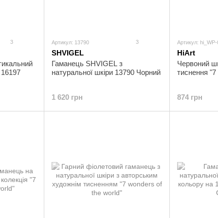
3
3
Артикул: 13790
Артикул: hi_WP
SHVIGEL
HiArt
тикальний
Гаманець SHVIGEL з
Червоний шк
 16197
натуральної шкіри 13790 Чорний
тиснення "7 
1 620 грн
874 грн