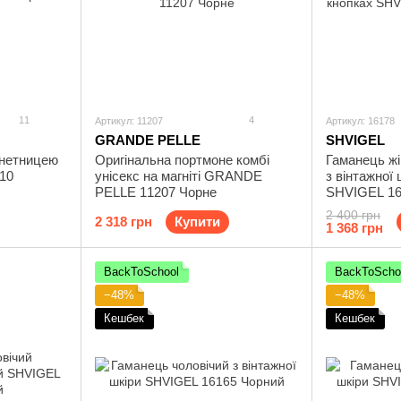
11
4
Артикул: 11207
Артикул: 16178
GRANDE PELLE
SHVIGEL
онетницею
Оригінальна портмоне комбі
Гаманець ж
10
унісекс на магніті GRANDE
з вінтажної 
PELLE 11207 Чорне
SHVIGEL 16
2 400 грн
2 318 грн
Купити
1 368 грн
BackToSchool
BackToScho
−48%
−48%
Кешбек
Кешбек