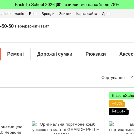
Back To School 2026 🎓 - знижки вже на сайті до 78%
на інформація
Блог
Бренди
Знижки
Карта сайта
Дроп
-50-50
Передзвонити вам?
Ремені
Дорожні сумки
Рюкзаки
Аксес
с
Сортування:
BackToScho
−43%
Кешбек