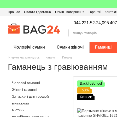
Перейти до основного контенту
Про нас
Оплата і доставка
Обмін і повернення
Гарантії
Контакт
Угода користувача
Відгуки про магазин
Оферта
Кешбек
044 221-52-24,
095 407
Чоловічі сумки
Сумки жіночі
Гаманці
Інтернет магазин сумок
Каталог
Гаманці
Гаманець з гравіюванням
Чоловічі гаманці
BackToSchool
Жіночі гаманці
−50%
Затискачі для грошей
Кешбек
вінтажний
місткий
подвійного складання