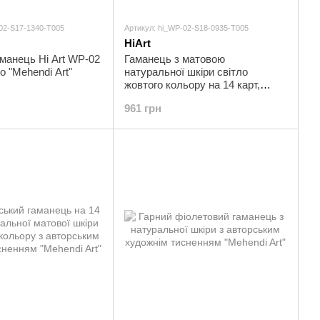
-02-S17-1340-T005
Артикул: hi_WP-02-S18-0935-T005
HiArt
манець Hi Art WP-02
Гаманець з матовою
o "Mehendi Art"
натуральної шкіри світло
жовтого кольору на 14 карт,
колекція "Mehendi Art"
961 грн