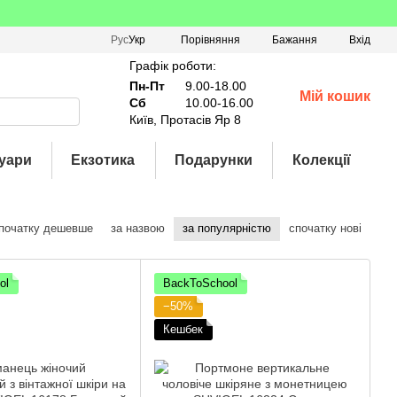
Порівняння
Рус
Укр
Бажання
Вхід
Графік роботи:
Пн-Пт
9.00-18.00
Мій кошик
Сб
10.00-16.00
Київ, Протасів Яр 8
уари
Екзотика
Подарунки
Колекції
початку дешевше
за назвою
за популярністю
спочатку нові
ol
BackToSchool
−50%
Кешбек