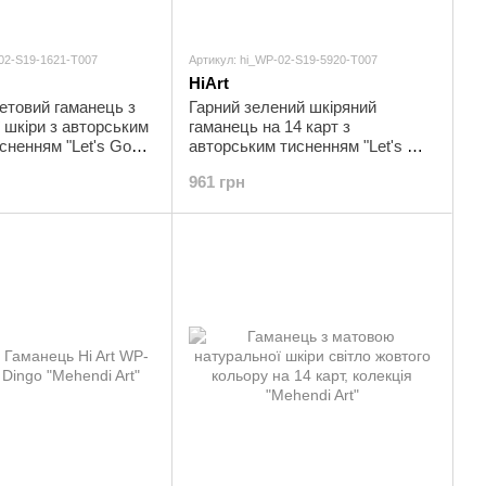
-02-S19-1621-T007
Артикул: hi_WP-02-S19-5920-T007
HiArt
етовий гаманець з
Гарний зелений шкіряний
 шкіри з авторським
гаманець на 14 карт з
сненням "Let's Go
авторським тисненням "Let's Go
Travel"
961 грн