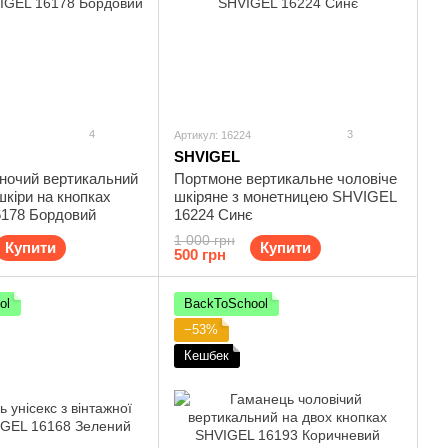
4
3
Артикул: 16224
SHVIGEL
іночий вертикальний
Портмоне вертикальне чоловіче
шкіри на кнопках
шкіряне з монетницею SHVIGEL
178 Бордовий
16224 Синє
1 000 грн
Купити
Купити
500 грн
ol
BackToSchool
−53%
Кешбек