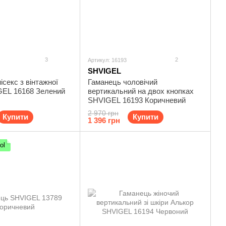
3
2
Артикул: 16193
SHVIGEL
ісекс з вінтажної
Гаманець чоловічий
GEL 16168 Зелений
вертикальний на двох кнопках
SHVIGEL 16193 Коричневий
2 970 грн
Купити
Купити
1 396 грн
ol