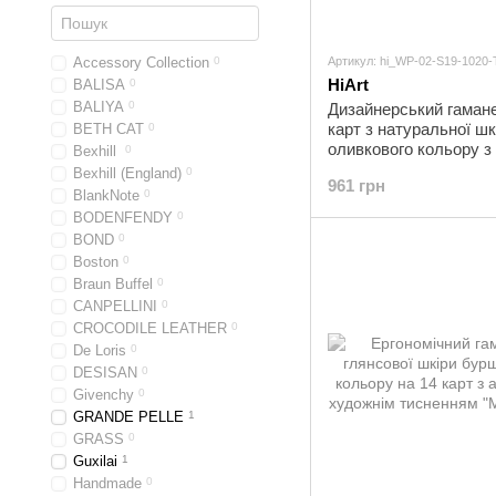
Accessory Collection
0
Артикул: hi_WP-02-S19-1020-
HiArt
BALISA
0
BALIYA
0
Дизайнерський гамане
карт з натуральної шк
BETH CAT
0
оливкового кольору з
Bexhill
0
тисненням "Let's Go Tr
Bexhill (England)
0
961 грн
BlankNote
0
BODENFENDY
0
BOND
0
Boston
0
Braun Buffel
0
CANPELLINI
0
CROCODILE LEATHER
0
De Loris
0
DESISAN
0
Givenchy
0
GRANDE PELLE
1
GRASS
0
Guxilai
1
Handmade
0