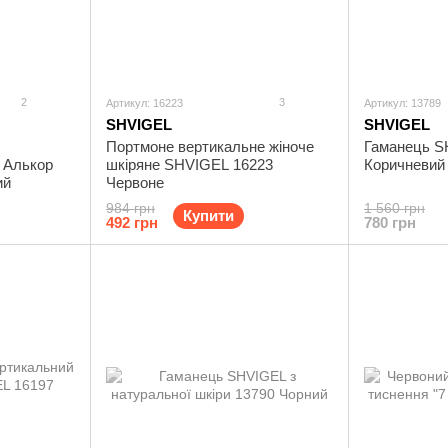
2
3
Артикул: 16223
Артикул: 13789
SHVIGEL
SHVIGEL
Портмоне вертикальне жіноче
Гаманець S
и Алькор
шкіряне SHVIGEL 16223
Коричневий
ий
Червоне
984 грн
1 560 грн
Купити
492 грн
780 грн