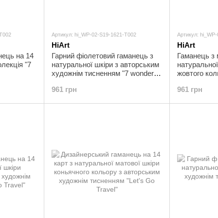
-T002
Артикул: hi_WP-02-S19-1621-T002
Артикул: hi_WP
HiArt
HiArt
нець на 14
Гарний фіолетовий гаманець з
Гаманець з
олекція "7
натуральної шкіри з авторським
натуральної
художнім тисненням "7 wonders
жовтого кол
of the world"
колекція "Le
961 грн
961 грн