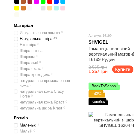
Матеріал
Искусственная замша
0
Артикул: 16199
Натуральна шкіра
49
SHVIGEL
Екошкіра
0
Гаманець чоловічий
Шкіра пітона
0
вертикальний матов
Шкірзам
0
16199 Рудий
Шкіра змії
0
2 565 грн
Шкіра ската
0
Купити
1 257 грн
Шкіра крокодила
0
натуральная промасленная
кожа
0
BackToSchool
натуральная кожа Crazy
−43%
Horse
0
Кешбек
натуральная кожа Краст
0
натуральна шкіра Krast
0
Розмір
Маленькі
4
Малый
0