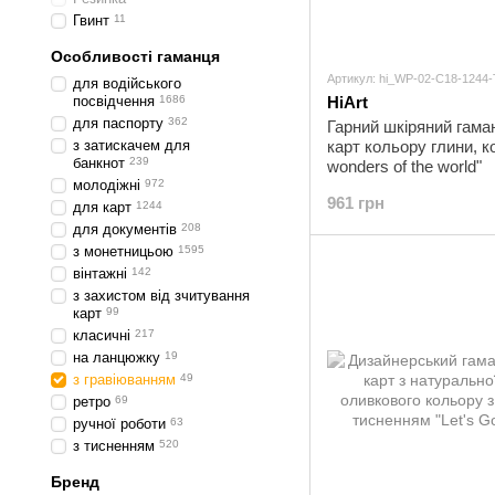
Гвинт
11
Особливості гаманця
Артикул: hi_WP-02-C18-1244
для водійського
посвідчення
1686
HiArt
для паспорту
362
Гарний шкіряний гама
з затискачем для
карт кольору глини, к
банкнот
239
wonders of the world"
молодіжні
972
961 грн
для карт
1244
для документів
208
з монетницьою
1595
вінтажні
142
з захистом від зчитування
карт
99
класичні
217
на ланцюжку
19
з гравіюванням
49
ретро
69
ручної роботи
63
з тисненням
520
Бренд