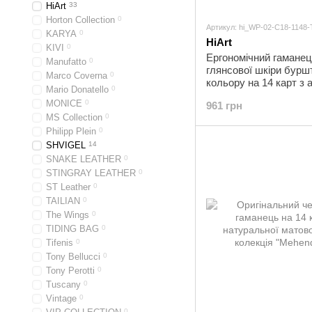
HiArt
33
Horton Collection
0
Артикул: hi_WP-02-C18-1148-
KARYA
0
HiArt
KIVI
0
Ергономічний гаманец
Manufatto
0
глянсової шкіри бурш
Marco Coverna
0
кольору на 14 карт з
Mario Donatello
0
художнім тисненням 
MONICE
0
961 грн
Art"
MS Collection
0
Philipp Plein
0
SHVIGEL
14
SNAKE LEATHER
0
STINGRAY LEATHER
0
ST Leather
0
TAILIAN
0
The Wings
0
TIDING BAG
0
Tifenis
0
Tony Bellucci
0
Tony Perotti
0
Tuscany
0
Vintage
0
0