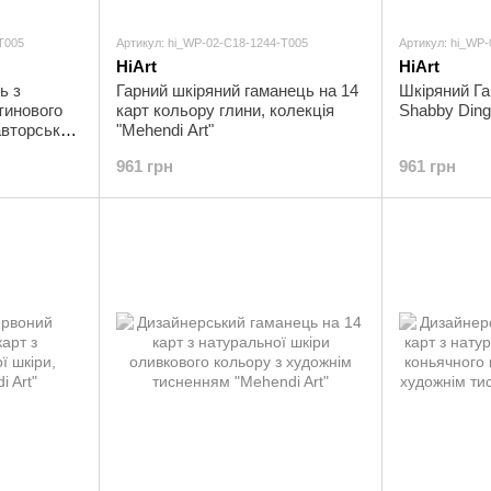
T005
Артикул: hi_WP-02-C18-1244-T005
Артикул: hi_WP
HiArt
HiArt
ь з
Гарний шкіряний гаманець на 14
Шкіряний Га
тинового
карт кольору глини, колекція
Shabby Ding
 авторським
"Mehendi Art"
"Mehendi
961 грн
961 грн