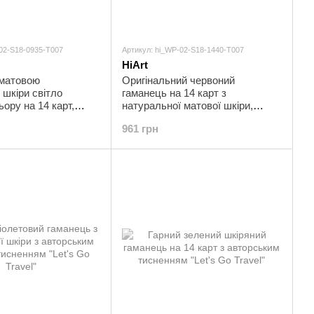
-02-S18-0935-T007
Артикул: hi_WP-02-S18-1440-T007
HiArt
 матовою
Оригінальний червоний
 шкіри світло
гаманець на 14 карт з
ьору на 14 карт,
натуральної матової шкіри,
t's Go Travel"
колекція "Let's Go Travel"
961 грн