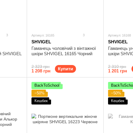
3
3
Артикул: 16165
Артикул: 16168
SHVIGEL
SHVIGEL
Гаманець чоловічий з вінтажної
Гаманець ун
ий SHVIGEL
шкіри SHVIGEL 16165 Чорний
шкіри SHVI
2 323 грн
2 310 грн
Купити
1 208 грн
1 201 грн
BackToSchool
BackToScho
−50%
−50%
Кешбек
Кешбек