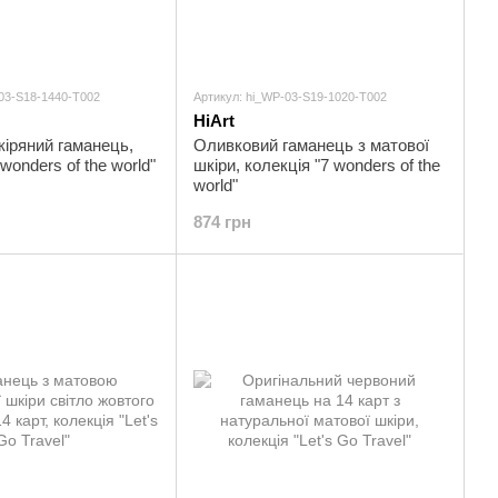
-03-S18-1440-T002
Артикул: hi_WP-03-S19-1020-T002
HiArt
іряний гаманець,
Оливковий гаманець з матової
wonders of the world"
шкіри, колекція "7 wonders of the
world"
874 грн