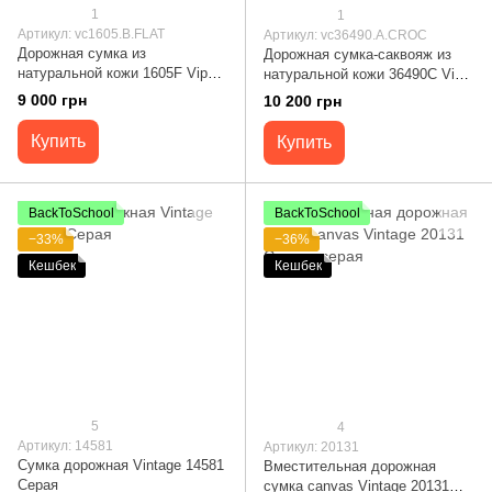
1
1
Артикул: vc1605.B.FLAT
Артикул: vc36490.A.CROC
Дорожная сумка из
Дорожная сумка-саквояж из
натуральной кожи 1605F Vip
натуральной кожи 36490С Vip
Collection, коричневая
Collection, черная
9 000 грн
10 200 грн
1605.B.FLAT
36490.A.CROC
Купить
Купить
BackToSchool
BackToSchool
−33%
−36%
Кешбек
Кешбек
5
4
Артикул: 14581
Артикул: 20131
Сумка дорожная Vintage 14581
Вместительная дорожная
Серая
сумка canvas Vintage 20131