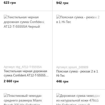
качественного кожзаменителя
качественного кожезаменителя
623 грн
942 грн
ETERNO (ЭТЕРНО) ETZG09-
LASKARA (ЛАСКАРА) LK-
18NIK Коричневый
10251-silver-snake Серый
Артикул: rbg_AT12-T-55555A
Артикул: spsum_249909
Текстильная черная дорожная
Поясная сумка - рюкзак 2 в 1
сумка Confident AT12-T-55555A
Hi-Tec
Черный
2 660 грн
446 грн