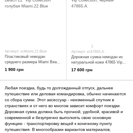
1
Артикул: vcMiami.22.Blue
Артикул: vc47865.A.
Пластиковый чемодан
Дорожная сумка-чемодан из
среднего размера Miami Beach
натуральной кожи 47865 Vip
22" Vip Collection голубая
Collection, черный 47865.A.
1 900 грн
17 600 грн
Miami.22.Blue
Любая поездка, будь то долгожданный отпуск, дальнее
путешествие или деловая командировка, обычно начинаются
со сбора сумки. Этот аксессуар - неизменный спутник в
странствиях и от него во многом зависит комфорт поездки.
Дорожная сумка должна быть прочной, удобной, красивой и
современной и безупречно выполнять свою основную
функцию - транспортировку вещей к конечному пункту
путешествия. В многообразии вариантов материалов,