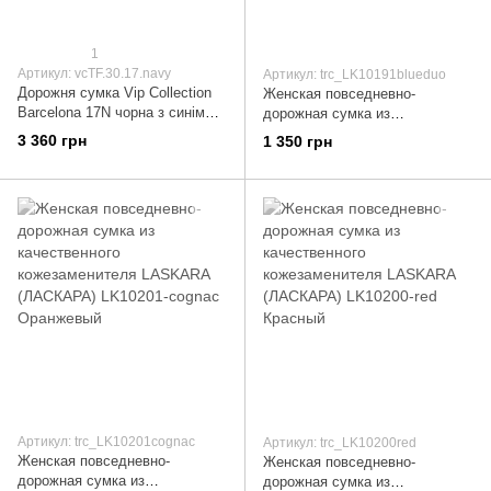
1
Артикул: vcTF.30.17.navy
Артикул: trc_LK10191blueduo
Дорожня сумка Vip Collection
Женская повседневно-
Barcelona 17N чорна з синім
дорожная сумка из
поліестер (TF 30 17 Navy)
качественного кожезаменителя
3 360 грн
1 350 грн
TF.30.17.Navy
LASKARA (ЛАСКАРА) LK10191-
blue-duo Синий
Артикул: trc_LK10201cognac
Артикул: trc_LK10200red
Женская повседневно-
Женская повседневно-
дорожная сумка из
дорожная сумка из