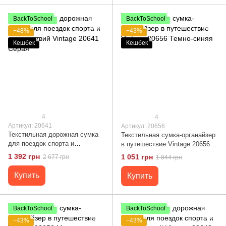
BackToSchool
BackToSchool
−48%
−43%
Кешбек
Кешбек
4
4
Артикул: 20641
Артикул: 20656
Текстильная дорожная сумка
Текстильная сумка-органайзер
для поездок спорта и
в путешествие Vintage 20656
путешествий Vintage 20641
Темно-синяя
1 392 грн
1 051 грн
2 677 грн
1 844 грн
Серая
Купить
Купить
BackToSchool
BackToSchool
−43%
−43%