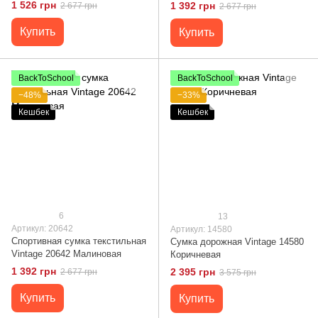
путешествий Vintage 20644
1 526 грн
1 392 грн
2 677 грн
2 677 грн
Синяя
Купить
Купить
BackToSchool
BackToSchool
−48%
−33%
Кешбек
Кешбек
6
13
Артикул: 20642
Артикул: 14580
Спортивная сумка текстильная
Сумка дорожная Vintage 14580
Vintage 20642 Малиновая
Коричневая
1 392 грн
2 395 грн
2 677 грн
3 575 грн
Купить
Купить