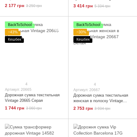
Светло-серая
2 177 грн
3 414 грн
3 250 грн
5 334 грн
BackToSchool
BackToSchool
−43%
−30%
Кешбек
Кешбек
4
4
Артикул: 20665
Артикул: 20667
Дорожная сумка текстильная
Дорожная сумка текстильная
Vintage 20665 Серая
женская в полоску Vintage
20667 Белая
1 744 грн
2 753 грн
3 060 грн
3 934 грн