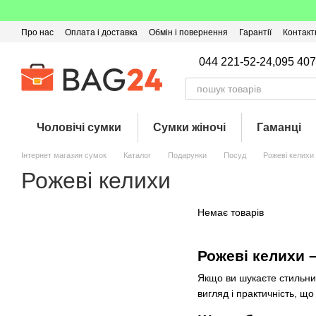
Перейти до основного контенту
Про нас
Оплата і доставка
Обмін і повернення
Гарантії
Контакт
Угода користувача
Відгуки про магазин
Оферта
Кешбек
044 221-52-24,
095 407
Чоловічі сумки
Сумки жіночі
Гаманці
Інтернет магазин сумок
Каталог
Подарунки
Посуд
Рожеві келихи
Рожеві келихи
Немає товарів
Рожеві келихи 
Якщо ви шукаєте стильни
вигляд і практичність, щ