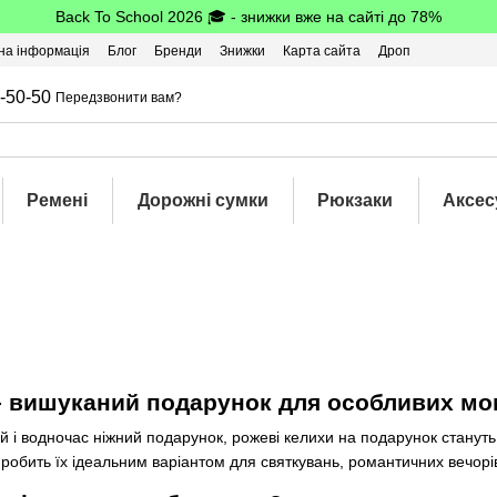
Back To School 2026 🎓 - знижки вже на сайті до 78%
на інформація
Блог
Бренди
Знижки
Карта сайта
Дроп
-50-50
Передзвонити вам?
Ремені
Дорожні сумки
Рюкзаки
Аксес
– вишуканий подарунок для особливих мо
й і водночас ніжний подарунок, рожеві келихи на подарунок станут
о робить їх ідеальним варіантом для святкувань, романтичних вечорі