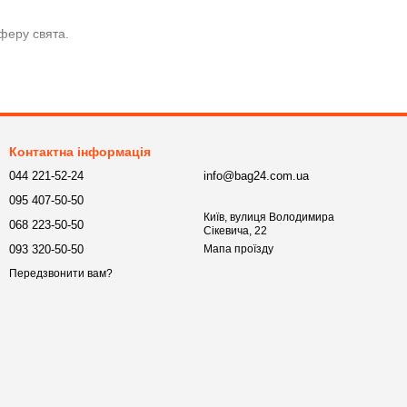
феру свята.
кору.
Контактна інформація
044 221-52-24
info@bag24.com.ua
095 407-50-50
Київ, вулиця Володимира
068 223-50-50
ом.
Сікевича, 22
093 320-50-50
Мапа проїзду
 чи дівич-вечорі.
Передзвонити вам?
нікальними для коктейлів.