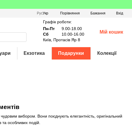
Порівняння
Рус
Укр
Бажання
Вхід
Графік роботи:
Пн-Пт
9.00-18.00
Мій кошик
Сб
10.00-16.00
Київ, Протасів Яр 8
уари
Екзотика
Подарунки
Колекції
ментів
ь чудовим вибором. Вони поєднують елегантність, оригінальний
в та особливих подій.