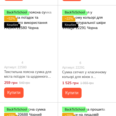
BackToSchool
BackToSchool
−52%
−22%
Кешбек
Кешбек
4
6
Артикул: 22580
Артикул: 22291
Текстильна поясна сумка для
Сумка сетчел у класичному
міста поїздок та щоденного
кольорі для жінок з
використання FABRA 22580
натуральної шкіри Vintage
259 грн
1 525 грн
540 грн
1 955 грн
Чорна
22291 Чорна
Купити
Купити
BackToSchool
BackToSchool
−15%
−25%