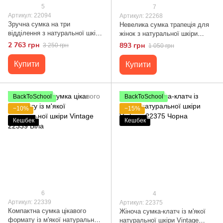
5
7
Артикул: 22094
Артикул: 22268
Зручна сумка на три
Невелика сумка трапеція для
відділення з натуральної шкіри
жінок з натуральної шкіри
22094 Vintage Чорна
Vintage 22268 Зелена
2 763 грн
893 грн
3 250 грн
1 050 грн
Купити
Купити
BackToSchool
BackToSchool
−10%
−15%
Кешбек
Кешбек
6
4
Артикул: 22339
Артикул: 22375
Компактна сумка цікавого
Жіноча сумка-клатч із м'якої
формату із м'якої натуральної
натуральної шкіри Vintage