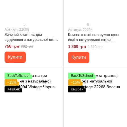
5
6
Артикул: 22088
Артикул: 22294
Жіночий клатч на два
Компактна жіноча сумка крос-
відділення з натуральної шкіри
боді з натуральної шкіри
22088 Vintage Чорний
Vintage 22294 Чорна
758 грн
1 369 грн
892 грн
1 610 грн
Купити
Купити
BackToSchool
BackToSchool
−15%
−15%
Кешбек
Кешбек