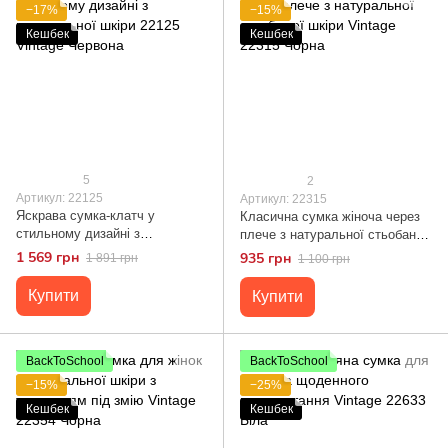
−17%
−15%
Кешбек
Кешбек
5
2
Артикул: 22125
Артикул: 22315
Яскрава сумка-клатч у
Класична сумка жіноча через
стильному дизайні з
плече з натуральної стьобаної
натуральної шкіри 22125
шкіри Vintage 22315 Чорна
1 569 грн
935 грн
1 891 грн
1 100 грн
Vintage Червона
Купити
Купити
BackToSchool
BackToSchool
−15%
−25%
Кешбек
Кешбек