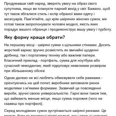
Продумавши свій наряд, зверніть увагу на образ свого
супутника, якщо ви плануєте парний вихід у світ. Бажано, щоб
тут також збігалися стиль і колір обраної вами одягу і
аксесуарів. Пам'ятайте, що крім шкіряних жіночих сумок, ми
готові також запропонувати чоловічі моделі, якість яких
порадує вашого обранця і продемонструє вашу увагу і турботу.
Яку форму краще обрати?
На першому місці - шкіряні сумки з щільними стінками. Досить
жорсткий каркас зручно розмістить як звичайні щоденні
дрібниці, так і портативну техніку або важливі папери.
Класичний приклад - портфель, сумка для ноутбука або
сучасний чемоданчик, який підкуповує невеликим розміром
при збільшеному обсязі.
Однак далеко не всі люблять обмежувати себе рамками -
орієнтуючись на цей попит, виробники заповнили ринок
моделями з м'якими формами. Зазвичай це повсякденні
вироби, зручні своєю універсальністю. Гарні вони також тим,
що займають менше місця, якщо сумка порожня (чого не
скажеш про портфелі).
Серед молодіжних сумок зустрічаються шкіряні рюкзаки. Це
можуть бути як практичні місткі моделі, так і стильні невеликі