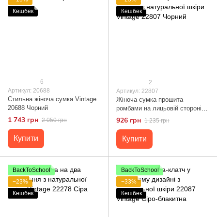
Кешбек
Кешбек
6
2
Артикул: 20688
Артикул: 22807
Стильна жіноча сумка Vintage
Жіноча сумка прошита
20688 Чорний
ромбами на лицьовій стороні з
натуральної шкіри Vintage
1 743 грн
926 грн
2 050 грн
1 235 грн
22807 Чорний
Купити
Купити
BackToSchool
BackToSchool
−23%
−33%
Кешбек
Кешбек