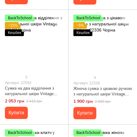
BackToSchool
BackToSchool
−15%
−5%
Кешбек
Кешбек
5
4
Артикул: 22592
Артикул: 22336
Сумка на два відділення з
Жіноча сумка з цікавою ручкою
натуральної шкіри Vintage
з натуральної шкіри Vintage
22592 Чорна
22336 Чорна
2 053 грн
1 900 грн
2 415 грн
2 000 грн
Купити
Купити
BackToSchool
BackToSchool