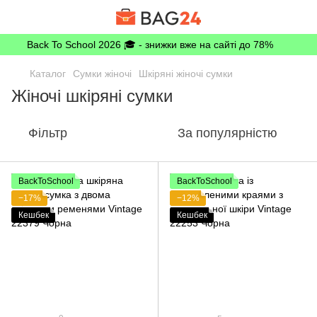
Back To School 2026 🎓 - знижки вже на сайті до 78%
Каталог
Сумки жіночі
Шкіряні жіночі сумки
Жіночі шкіряні сумки
Фільтр
За популярністю
BackToSchool
BackToSchool
−17%
−12%
Кешбек
Кешбек