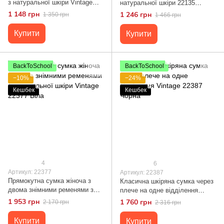
з натуральної шкіри Vintage
натуральної шкіри 22135
22286 Чорна
Vintage Чорна
1 148 грн
1 246 грн
1 350 грн
1 466 грн
Купити
Купити
BackToSchool
BackToSchool
−10%
−24%
Кешбек
Кешбек
4
6
Артикул: 22377
Артикул: 22387
Прямокутна сумка жіноча з
Класична шкіряна сумка через
двома знімними ременями з
плече на одне відділення
натуральної шкіри Vintage
Vintage 22387 Чорна
1 953 грн
1 760 грн
2 170 грн
2 316 грн
22377 Біла
Купити
Купити