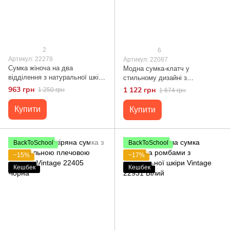
2
6
Артикул: 22278
Артикул: 22087
Сумка жіноча на два
Модна сумка-клатч у
відділення з натуральної шкіри
стильному дизайні з
Vintage 22278 Сіра
натуральної шкіри 22087
963 грн
1 122 грн
1 250 грн
1 674 грн
Vintage Сіро-блакитна
Купити
Купити
BackToSchool
BackToSchool
−15%
−17%
Кешбек
Кешбек