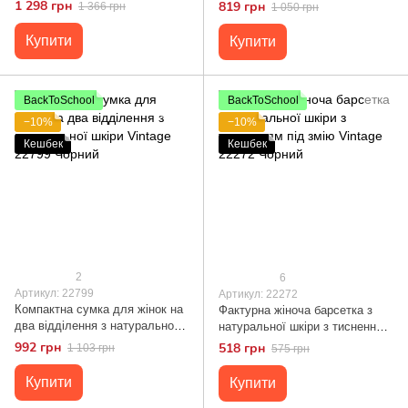
натуральної шкіри 22086
22262 Чорна
1 298 грн
819 грн
1 366 грн
1 050 грн
Vintage Чорна
Купити
Купити
BackToSchool
BackToSchool
−10%
−10%
Кешбек
Кешбек
2
6
Артикул: 22799
Артикул: 22272
Компактна сумка для жінок на
Фактурна жіноча барсетка з
два відділення з натуральної
натуральної шкіри з тисненням
шкіри Vintage 22799 Чорний
під змію Vintage 22272 Чорний
992 грн
518 грн
1 103 грн
575 грн
Купити
Купити