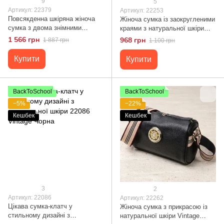
9
5
Артикул: 22379
Артикул: 22253
Повсякденна шкіряна жіноча
Жіноча сумка із заокругленими
сумка з двома знімними
краями з натуральної шкіри
ременями Vintage 22379 Чорна
Vintage 22253 Чорна
1 566 грн
968 грн
1 887 грн
1 100 грн
Купити
Купити
BackToSchool
BackToSchool
−5%
−22%
Кешбек
Кешбек
3
2
Артикул: 22086
Артикул: 22262
Цікава сумка-клатч у
Жіноча сумка з прикрасою із
стильному дизайні з
натуральної шкіри Vintage