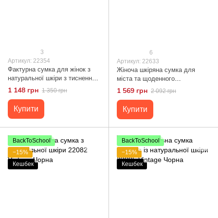
3
6
Артикул: 22354
Артикул: 22633
Фактурна сумка для жінок з
Жіноча шкіряна сумка для
натуральної шкіри з тисненням
міста та щоденного
під змію Vintage 22354 Чорна
використання Vintage 22633
1 148 грн
1 569 грн
1 350 грн
2 092 грн
Біла
Купити
Купити
BackToSchool
BackToSchool
−15%
−15%
Кешбек
Кешбек