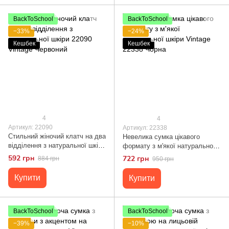
BackToSchool
BackToSchool
−33%
−24%
Кешбек
Кешбек
4
4
Артикул: 22090
Артикул: 22338
Стильний жіночий клатч на два
Невелика сумка цікавого
відділення з натуральної шкіри
формату з м'якої натуральної
22090 Vintage Червоний
шкіри Vintage 22338 Чорна
592 грн
722 грн
884 грн
950 грн
Купити
Купити
BackToSchool
BackToSchool
−39%
−10%