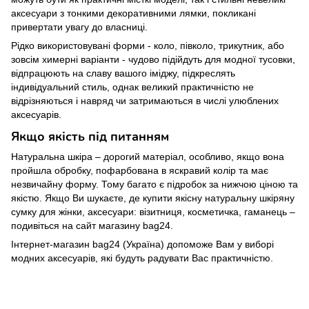
аксесуари з тонкими декоративними лямки, покликані
привертати увагу до власниці.
Рідко використовувані форми - коло, півколо, трикутник, або
зовсім химерні варіанти - чудово підійдуть для модної тусовки,
відпрацюють на славу вашого іміджу, підкреслять
індивідуальний стиль, однак великий практичністю не
відрізняються і навряд чи затримаються в числі улюблених
аксесуарів.
Якщо якість під питанням
Натуральна шкіра – дорогий матеріал, особливо, якщо вона
пройшла обробку, пофарбована в яскравий колір та має
незвичайну форму. Тому багато є підробок за нижчою ціною та
якістю. Якщо Ви шукаєте, де купити якісну натуральну шкіряну
сумку для жінки, аксесуари: візитниця, косметичка, гаманець –
подивіться на сайт магазину bag24.
Інтернет-магазин bag24 (Україна) допоможе Вам у виборі
модних аксесуарів, які будуть радувати Вас практичністю.