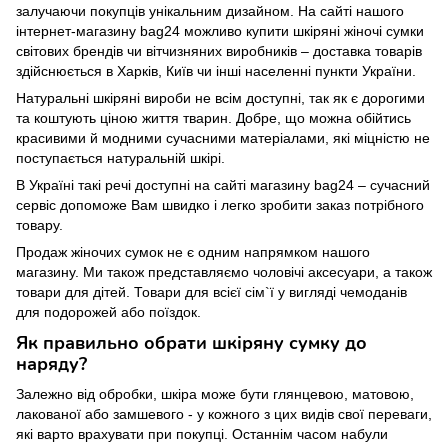
залучаючи покупців унікальним дизайном. На сайті нашого
інтернет-магазину bag24 можливо купити шкіряні жіночі сумки
світових брендів чи вітчизняних виробників – доставка товарів
здійснюється в Харків, Київ чи інші населенні пункти України.
Натуральні шкіряні вироби не всім доступні, так як є дорогими
та коштують ціною життя тварин. Добре, що можна обійтись
красивими й модними сучасними матеріалами, які міцністю не
поступається натуральній шкірі.
В Україні такі речі доступні на сайті магазину bag24 – сучасний
сервіс допоможе Вам швидко і легко зробити заказ потрібного
товару.
Продаж жіночих сумок не є одним напрямком нашого
магазину. Ми також представляємо чоловічі аксесуари, а також
товари для дітей. Товари для всієї сім`ї у вигляді чемоданів
для подорожей або поїздок.
Як правильно обрати шкіряну сумку до
наряду?
Залежно від обробки, шкіра може бути глянцевою, матовою,
лакованої або замшевого - у кожного з цих видів свої переваги,
які варто врахувати при покупці. Останнім часом набули