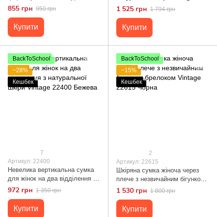
шкіри Vintage 22339 Біла
22375 Чорна
855 грн
1 525 грн
950 грн
1 794 грн
Купити
Купити
BackToSchool
BackToSchool
−28%
−15%
Кешбек
Кешбек
7
2
Артикул: 22400
Артикул: 22615
Невелика вертикальна сумка
Шкіряна сумка жіноча через
для жінок на два відділення з
плече з незвичайним бігунком
натуральної шкіри Vintage
брелоком Vintage 22615 Чорна
972 грн
1 530 грн
1 350 грн
1 800 грн
22400 Бежева
Купити
Купити