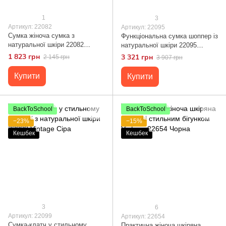
1
3
Артикул: 22082
Артикул: 22095
Сумка жіноча сумка з
Функціональна сумка шоппер із
натуральної шкіри 22082
натуральної шкіри 22095
Vintage Чорна
Vintage Чорна
1 823 грн
3 321 грн
2 145 грн
3 907 грн
Купити
Купити
BackToSchool
BackToSchool
−23%
−15%
Кешбек
Кешбек
3
6
Артикул: 22099
Артикул: 22654
Сумка-клатч у стильному
Практична жіноча шкіряна