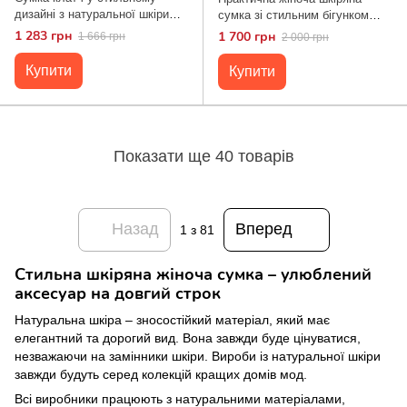
дизайні з натуральної шкіри
сумка зі стильним бігунком
22099 Vintage Сіра
Vintage 22654 Чорна
1 283 грн
1 700 грн
1 666 грн
2 000 грн
Купити
Купити
Показати ще 40 товарів
Назад
Вперед
1
з 81
Стильна шкіряна жіноча сумка – улюблений
аксесуар на довгий строк
Натуральна шкіра – зносостійкий матеріал, який має
елегантний та дорогий вид. Вона завжди буде цінуватися,
незважаючи на замінники шкіри. Вироби із натуральної шкіри
завжди будуть серед колекцій кращих домів мод.
Всі виробники працюють з натуральними матеріалами,