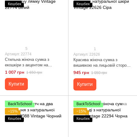
Кешбек
Кешбек
5
1
Артикул: 22774
Артикул: 22626
Стильна жіноча сумка з
Красива жіноча сумка з
екошкіри з акцентом на
вишивкою на лицьовій стороні
текстильну лямку Vintage
з натуральної шкіри Vintage
1 007 грн
945 грн
1 650 грн
1 050 грн
22774 Білий
22626 Сіра
Купити
Купити
BackToSchool
BackToSchool
−15%
−15%
Кешбек
Кешбек