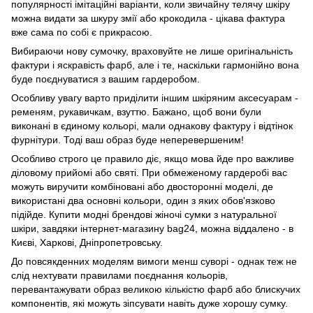
популярності імітаційні варіанти, коли звичайну телячу шкіру
можна видати за шкуру змії або крокодила - цікава фактура
вже сама по собі є прикрасою.
Вибираючи нову сумочку, враховуйте не лише оригінальність
фактури і яскравість фарб, але і те, наскільки гармонійно вона
буде поєднуватися з вашим гардеробом.
Особливу увагу варто приділити іншим шкіряним аксесуарам -
ременям, рукавичкам, взуттю. Бажано, щоб вони були
виконані в єдиному кольорі, мали однакову фактуру і відтінок
фурнітури. Тоді ваш образ буде неперевершеним!
Особливо строго це правило діє, якщо мова йде про важливе
діловому прийомі або святі. При обмеженому гардеробі вас
можуть виручити комбіновані або двосторонні моделі, де
використані два основні кольори, один з яких обов'язково
підійде. Купити модні брендові жіночі сумки з натуральної
шкіри, завдяки інтернет-магазину bag24, можна віддалено - в
Києві, Харкові, Дніпропетровську.
До повсякденних моделям вимоги менш суворі - однак теж не
слід нехтувати правилами поєднання кольорів,
перевантажувати образ великою кількістю фарб або блискучих
компонентів, які можуть зіпсувати навіть дуже хорошу сумку.