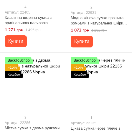
4
2
Артикул: 22405
Артикул: 22931
Класична шкіряна сумка з
Модна жіноча сумка прошита
оригінальною плечовою
ромбами з натуральної шкіри
лямкою Vintage 22405 Чорна
Vintage 22931 Білий
1 271 грн
1 072 грн
1 495 грн
1 292 грн
Купити
Купити
BackToSchool
BackToSchool
−15%
−15%
Кешбек
Кешбек
3
1
Артикул: 22286
Артикул: 22135
Містка сумка з двома ручками
Цікава сумка через плече з