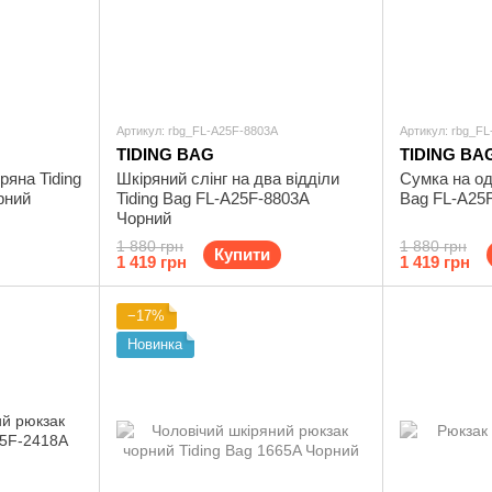
Артикул: rbg_FL-A25F-8803A
Артикул: rbg_F
TIDING BAG
TIDING BA
ряна Tiding
Шкіряний слінг на два відділи
Сумка на од
рний
Tiding Bag FL-A25F-8803A
Bag FL-A25
Чорний
1 880 грн
1 880 грн
Купити
1 419 грн
1 419 грн
−17%
Новинка