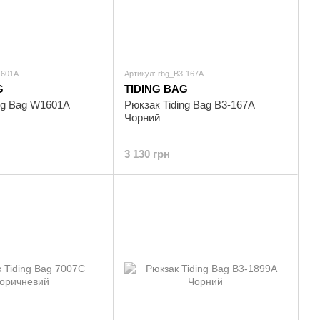
1601A
Артикул: rbg_B3-167A
G
TIDING BAG
ng Bag W1601A
Рюкзак Tiding Bag B3-167A
Чорний
3 130 грн