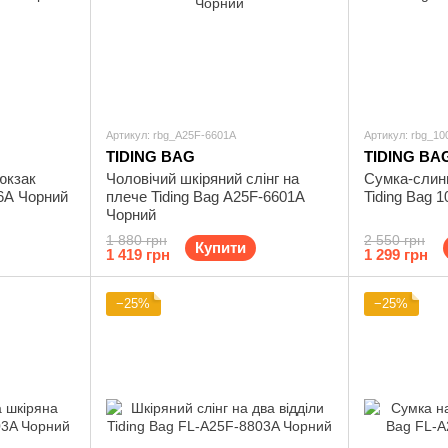
Артикул: rbg_A25F-6601A
Артикул: rbg_10
TIDING BAG
TIDING BA
юкзак
Чоловічий шкіряний слінг на
Сумка-слин
86A Чорний
плече Tiding Bag A25F-6601A
Tiding Bag 
Чорний
1 880 грн
2 550 грн
Купити
1 419 грн
1 299 грн
−25%
−25%