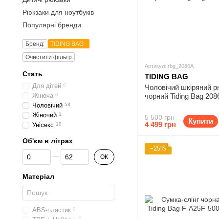
Рюкзаки для ноутбуків
Популярні бренди
Бренд:
TIDING BAG
Очистити фільтр
Артикул: rbg_2086A
Стать
TIDING BAG
Для дітей
0
Чоловічий шкіряний р
Жіноча
0
чорний Tiding Bag 20
Чоловічий
58
Жіночий
1
5 500 грн
Купити
4 499 грн
Унісекс
10
Об'єм в літрах
−25%
Від Об'єм в літрах
До Об'єм в літрах
ОК
Матеріал
ABS-пластик
0
0