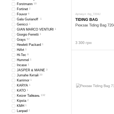
Forstmann
10
Fortinet
2
Fouvor
6
Артикул: rbg_7204J
Gala Gurianoff
1
TIDING BAG
Genicci
1
Рюкзак Tiding Bag 72
GIAN MARCO VENTURI
1
Giorgio Ferretti
1
Grays
57
3 300 грн
Hewlett Packard
1
HiArt
1
Hi-Tec
6
Hummel
1
Incase
1
JASPER & MAINE
3
Jumahe Китай
20
Karrimor
1
KARYA
1
KATO
1
Keizer Тайвань
132
Kipsta
2
KMH
1
Lanpad
2