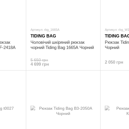
Артикул: rbg_1665A
Артикул: rbg_W
TIDING BAG
TIDING BA
юкзак
Чоловічий шкіряний рюкзак
Рюкзак Tidi
5F-2418A
чорний Tiding Bag 1665A Чорний
Чорний
5 650 грн
2 050 грн
4 699 грн