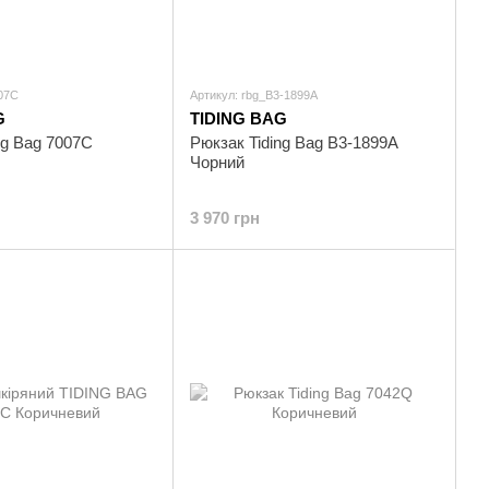
007C
Артикул: rbg_B3-1899A
G
TIDING BAG
ng Bag 7007C
Рюкзак Tiding Bag B3-1899A
Чорний
3 970 грн