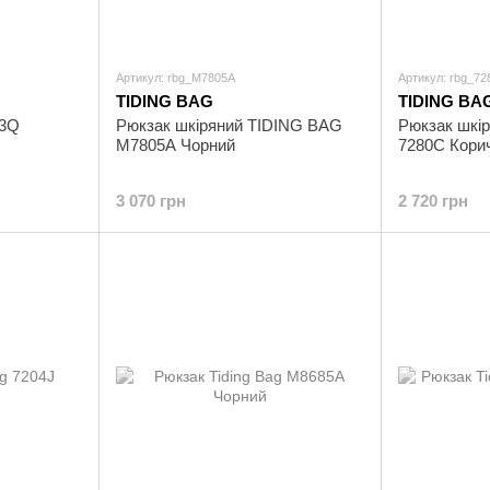
Артикул: rbg_M7805A
Артикул: rbg_7
TIDING BAG
TIDING BA
73Q
Рюкзак шкіряний TIDING BAG
Рюкзак шкі
M7805A Чорний
7280C Кори
3 070 грн
2 720 грн