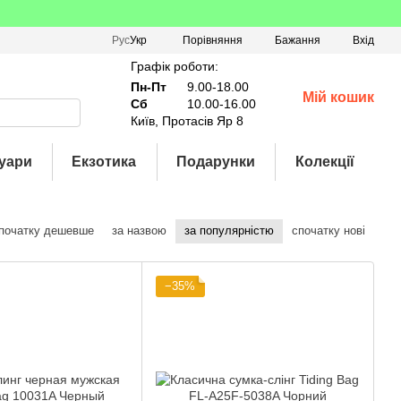
Порівняння
Рус
Укр
Бажання
Вхід
Графік роботи:
Пн-Пт
9.00-18.00
Мій кошик
Сб
10.00-16.00
Київ, Протасів Яр 8
уари
Екзотика
Подарунки
Колекції
початку дешевше
за назвою
за популярністю
спочатку нові
−35%