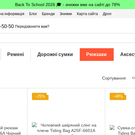
Back To School 2026 🎓 - знижки вже на сайті до 78%
на інформація
Блог
Бренди
Знижки
Карта сайта
Дроп
-50-50
Передзвонити вам?
Ремені
Дорожні сумки
Рюкзаки
Аксес
с
Сортування:
−25%
−49%