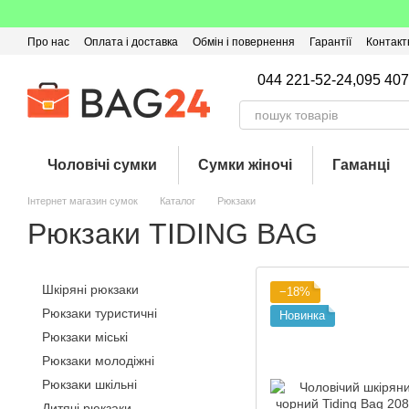
Перейти до основного контенту
Про нас
Оплата і доставка
Обмін і повернення
Гарантії
Контакт
Угода користувача
Відгуки про магазин
Оферта
Кешбек
044 221-52-24,
095 407
Чоловічі сумки
Сумки жіночі
Гаманці
Інтернет магазин сумок
Каталог
Рюкзаки
Рюкзаки TIDING BAG
Шкіряні рюкзаки
−18%
Рюкзаки туристичні
Новинка
Рюкзаки міські
Рюкзаки молодіжні
Рюкзаки шкільні
Дитячі рюкзаки