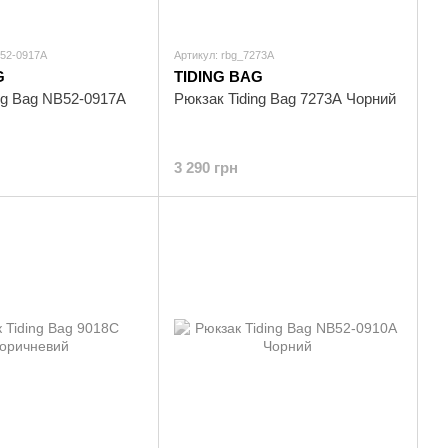
B52-0917A
Артикул: rbg_7273A
G
TIDING BAG
ng Bag NB52-0917A
Рюкзак Tiding Bag 7273A Чорний
3 290 грн