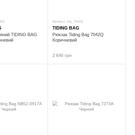
280C
Артикул: rbg_7042Q
G
TIDING BAG
ряний TIDING BAG
Рюкзак Tiding Bag 7042Q
чневий
Коричневий
2 640 грн