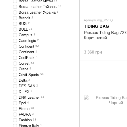
Borsa Leather Китай
13
Borsa Leather Тайвань
37
Borsa Leather Україна
1
Brandit
2
Артикул: rbg_7273Q
BUG
11
TIDING BAG
BULL
21
Рюкзак Tiding Bag 72
Campus
3
Коричневий
Case logic
2
Confident
52
3 360 грн
Continent
1
CoolPack
3
Corvet
53
Crane
4
Crivit Sports
56
Delta
2
DESISAN
2
D-LEX
2
DNK Leather
14
Epol
4
Eterno
90
FABRA
3
Fashion
13
Firenze Italy
1