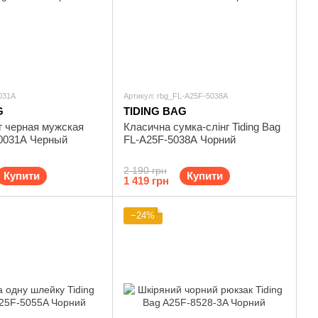
031A
Артикул: rbg_FL-A25F-5038A
G
TIDING BAG
г черная мужская
Класична сумка-слінг Tiding Bag
10031A Черный
FL-A25F-5038A Чорний
2 190 грн
Купити
Купити
1 419 грн
−24%