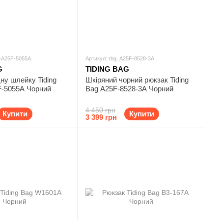
L-A25F-5055A
Артикул: rbg_A25F-8528-3A
G
TIDING BAG
ну шлейку Tiding
Шкіряний чорний рюкзак Tiding
F-5055A Чорний
Bag A25F-8528-3A Чорний
4 450 грн
Купити
Купити
3 399 грн