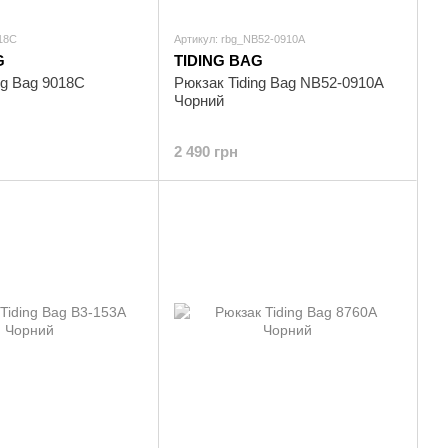
018C
Артикул: rbg_NB52-0910A
G
TIDING BAG
ng Bag 9018C
Рюкзак Tiding Bag NB52-0910A
Чорний
2 490 грн