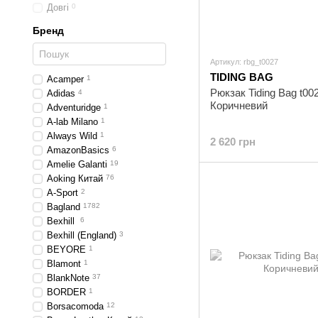
Довгі
0
Бренд
Артикул: rbg_t0027
TIDING BAG
Acamper
1
Рюкзак Tiding Bag t00
Adidas
4
Коричневий
Adventuridge
1
A-lab Milano
1
Always Wild
1
2 620 грн
AmazonBasics
6
Amelie Galanti
19
Aoking Китай
76
A-Sport
2
Bagland
1782
Bexhill
6
Bexhill (England)
3
BEYORE
1
Blamont
1
BlankNote
37
BORDER
1
Borsacomoda
12