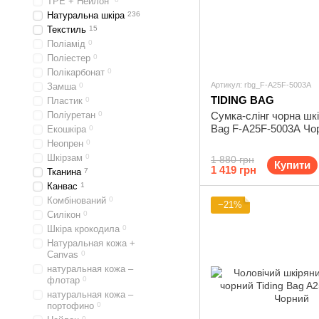
TPE + Нейлон
Натуральна шкіра
236
Текстиль
15
Поліамід
0
Поліестер
0
Полікарбонат
0
Артикул: rbg_F-A25F-5003A
Замша
0
TIDING BAG
Пластик
0
Поліуретан
0
Сумка-слінг чорна шкі
Bag F-A25F-5003A Чо
Екошкіра
0
Неопрен
0
Шкірзам
0
1 880 грн
Купити
1 419 грн
Тканина
7
Канвас
1
Комбінований
0
−21%
Силікон
0
Шкіра крокодила
0
Натуральная кожа +
Canvas
0
натуральная кожа –
флотар
0
натуральная кожа –
портофино
0
0