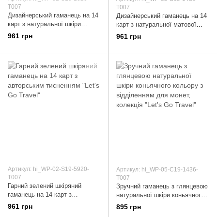
T007
T007
Дизайнерський гаманець на 14
Дизайнерський гаманець на 14
карт з натуральної шкіри
карт з натуральної матової
оливкового кольору з
шкіри коньячного кольору з
961 грн
961 грн
художнім тисненням "Let's Go
авторським художнім
Travel"
тисненням "Let's Go Travel"
Артикул: hi_WP-02-S19-5920-
Артикул: hi_WP-05-C19-1436-
T007
T007
Гарний зелений шкіряний
Зручний гаманець з глянцевою
гаманець на 14 карт з
натуральної шкіри коньячного
авторським тисненням "Let's
кольору з відділенням для
961 грн
895 грн
Go Travel"
монет, колекція "Let's Go