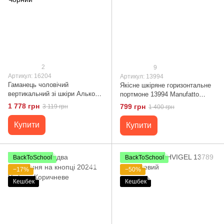
2
9
Артикул: 16204
Артикул: 13994
Гаманець чоловічий
Якісне шкіряне горизонтальне
вертикальний зі шкіри Алькор
портмоне 13994 Manufatto
SHVIGEL 16204 Чорний
Коричневе
1 778 грн
799 грн
3 119 грн
1 400 грн
Купити
Купити
BackToSchool
BackToSchool
−17%
−50%
Кешбек
Кешбек