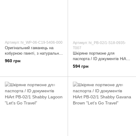
Артикул: hi_WP-06-C19-5406-000
Артикул: hi_PB-02/1-S18-0935-
Оригінальний гаманець на
T007
кобурною гвинті, з натуральної
Шкіряне портмоне для
шкіри зеленого кольору
паспорта / ID документів HiArt
960 грн
PB-02/1 Shabby Honey "Let's
594 грн
Go Travel"