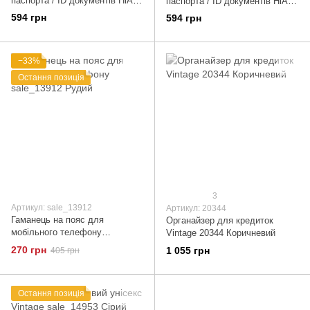
паспорта / ID документів HiArt
паспорта / ID документів HiArt
PB-02/1 Shabby Plum "Let's Go
PB-02/1 Shabby Lagoon "World
594 грн
594 грн
Travel"
Map"
−33%
Остання позиція
3
Артикул: sale_13912
Артикул: 20344
Гаманець на пояс для
Органайзер для кредиток
мобільного телефону
Vintage 20344 Коричневий
sale_13912 Рудий
270 грн
1 055 грн
405 грн
Остання позиція