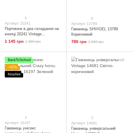
4
6
Артикул: 20241
Артикул: 13789
Портмоне в два складання на
Гаманець SHVIGEL 13789
кнопці 20241 Vintage
Коричневий
Коричневе
1 145 грн
780 грн
1 380 грн
1 560 грн
BackToSchool
−42%
Кешбек
3
3
Артикул: 16197
Артикул: 14681
Гаманець унісекс
Гаманець універсальний