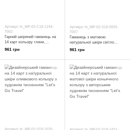
Артикул: hi_WP-02-C18-1244-
Артикул: hi_WP-02-S18-0935-
T002
T007
Гарний шкіряний гаманець на
Гаманець з матовою
14 карт кольору глини,
натуральної шкіри світло
колекція "7 wonders of the
жовтого кольору на 14 карт,
961 грн
961 грн
world"
колекція "Let's Go Travel"
Артикул: hi_WP-02-S19-1020-
Артикул: hi_WP-02-S19-1431-