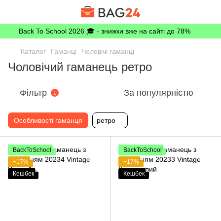
Back To School 2026 🎓 - знижки вже на сайті до 78%
Каталог
Гаманці
Чоловічі гаманці
Чоловічий гаманець ретро
Фільтр
За популярністю
1
Особливості гаманця
ретро
BackToSchool
BackToSchool
−17%
−17%
Кешбек
Кешбек