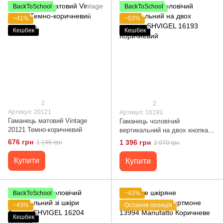
BackToSchool
BackToSchool
−41%
−53%
Кешбек
Кешбек
2
2
Артикул: 20121
Артикул: 16193
Гаманець матовий Vintage
Гаманець чоловічий
20121 Темно-коричневий
вертикальний на двох кнопках
SHVIGEL 16193 Коричневий
676 грн
1 396 грн
1 146 грн
2 970 грн
Купити
Купити
BackToSchool
−43%
−43%
Остання позиція
Кешбек