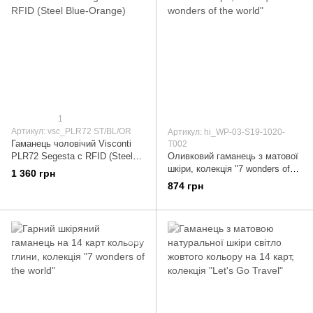
1
Артикул: vsc_PLR72 ST/BL/OR
Артикул: hi_WP-03-S19-1020-
Гаманець чоловічий Visconti
T002
PLR72 Segesta c RFID (Steel
Оливковий гаманець з матової
Blue-Orange)
шкіри, колекція "7 wonders of
1 360 грн
the world"
874 грн