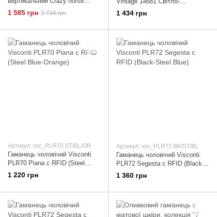
вертикальний Crazy horse
Vintage 14681 Cвітло-
SHVIGEL 16197 Зелений
коричневий
1 585 грн
1 434 грн
2 734 грн
Артикул: vsc_PLR70 ST/BL/OR
Артикул: vsc_PLR72 BK/ST/BL
Гаманець чоловічий Visconti
Гаманець чоловічий Visconti
PLR70 Piana c RFID (Steel
PLR72 Segesta c RFID (Black-
Blue-Orange)
Steel Blue)
1 220 грн
1 360 грн