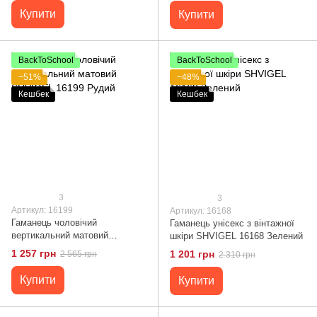
Купити
Купити
BackToSchool
BackToSchool
−51%
−48%
Кешбек
Кешбек
3
3
Артикул: 16199
Артикул: 16168
Гаманець чоловічий
Гаманець унісекс з вінтажної
вертикальний матовий
шкіри SHVIGEL 16168 Зелений
SHVIGEL 16199 Рудий
1 257 грн
1 201 грн
2 565 грн
2 310 грн
Купити
Купити