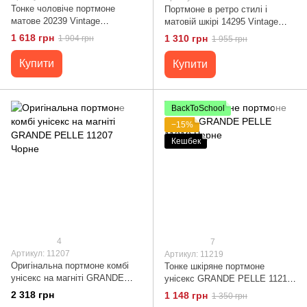
Тонке чоловіче портмоне
Портмоне в ретро стилі і
матове 20239 Vintage
матовій шкірі 14295 Vintage
Коричневе
Рудий
1 618 грн
1 310 грн
1 904 грн
1 955 грн
Купити
Купити
BackToSchool
−15%
Кешбек
4
7
Артикул: 11207
Артикул: 11219
Оригінальна портмоне комбі
Тонке шкіряне портмоне
унісекс на магніті GRANDE
унісекс GRANDE PELLE 11219
PELLE 11207 Чорне
Чорне
2 318 грн
1 148 грн
1 350 грн