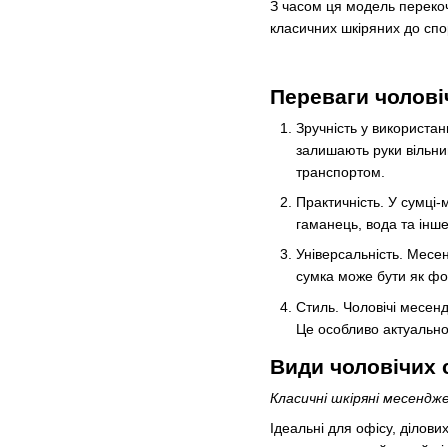
З часом ця модель перекоч
класичних шкіряних до спо
Переваги чолові
Зручність у використан
залишають руки вільни
транспортом.
Практичність. У сумці-
гаманець, вода та інше
Універсальність. Месен
сумка може бути як фо
Стиль. Чоловічі месен
Це особливо актуально 
Види чоловічих
Класичні шкіряні месендж
Ідеальні для офісу, ділови