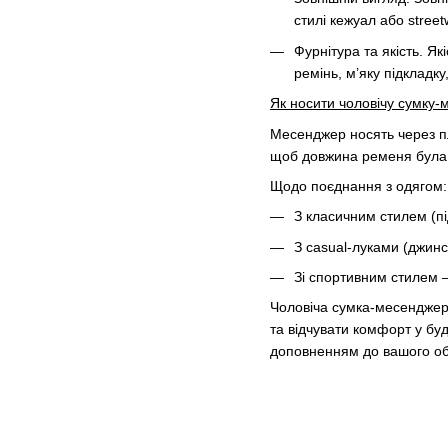
стилі кежуал або stree
Фурнітура та якість. Я
ремінь, м’яку підкладку
Як носити чоловічу сумку
Месенджер носять через пл
щоб довжина ременя була 
Щодо поєднання з одягом:
З класичним стилем (пі
З casual-луками (джин
Зі спортивним стилем 
Чоловіча сумка-месенджер 
та відчувати комфорт у буд
доповненням до вашого обр