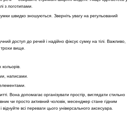
лі з логотипами.
 сумки швидко зношуються. Зверніть увагу на регульований
ний доступ до речей і надійно фіксує сумку на тілі. Важливо,
 трохи вище.
 кольорів.
ми, написами.
 елементами.
тті. Вона допомагає організувати простір, виглядати стильно
рівник чи просто активний чоловік, месенджер стане гідним
відчуйте всі переваги цього універсального аксесуара.