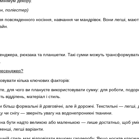
мінімум декору.
н, поліестер)
я повсякденного носіння, навчання чи мандрівок. Вони легші, мають
айн.
енджера, рюкзака та планшетки. Такі сумки можуть трансформуватис
.
-месенджер?
овувати кілька ключових факторів:
, для чого ви плануєте використовувати сумку: для роботи, подоро
ть відділень, матеріал і стиль.
и більш формальні й довговічні, але й дорожчі. Текстильні — легші,
щу чи снігу — зверніть увагу на водонепроникні тканини.
нна бути надто великою або маленькою — лише достатньо, щоб уміс
енші, легші варіанти.
ішній стиль має відповідати вашому гардеробу. Якщо носите класичн