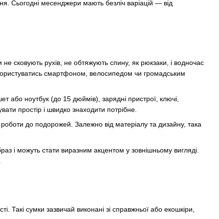
ня. Сьогодні месенджери мають безліч варіацій — від
 не сковують рухів, не обтяжують спину, як рюкзаки, і водночас
о користуватись смартфоном, велосипедом чи громадським
т або ноутбук (до 15 дюймів), зарядні пристрої, ключі,
вати простір і швидко знаходити потрібне.
 роботи до подорожей. Залежно від матеріалу та дизайну, така
аз і можуть стати виразним акцентом у зовнішньому вигляді.
.
сті. Такі сумки зазвичай виконані зі справжньої або екошкіри,