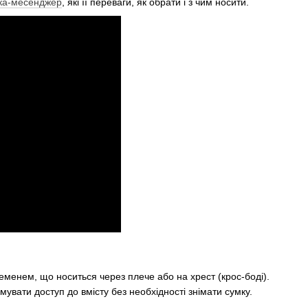
ка-месенджер
, які її переваги, як обрати і з чим носити.
менем, що носиться через плече або на хрест (крос-боді).
мувати доступ до вмісту без необхідності знімати сумку.