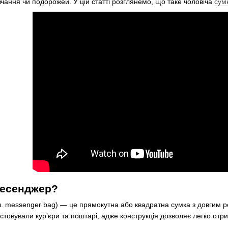
вчання чи подорожей. У цій статті розглянемо, що таке чоловіча
сум
месенджер?
. messenger bag) — це прямокутна або квадратна сумка з довгим ре
стовували кур’єри та поштарі, адже конструкція дозволяє легко отри