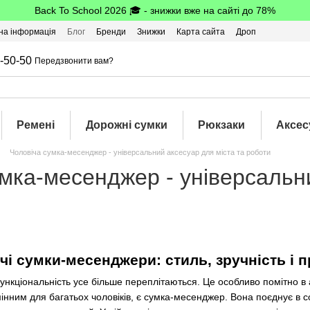
Back To School 2026 🎓 - знижки вже на сайті до 78%
на інформація
Блог
Бренди
Знижки
Карта сайта
Дроп
-50-50
Передзвонити вам?
Ремені
Дорожні сумки
Рюкзаки
Аксес
Чоловіча сумка-месенджер - універсальний аксесуар для міста та роботи
мка-месенджер - універсальни
чі сумки-месенджери: стиль, зручність і п
функціональність усе більше переплітаються. Це особливо помітно в
інним для багатьох чоловіків, є сумка-месенджер. Вона поєднує в соб