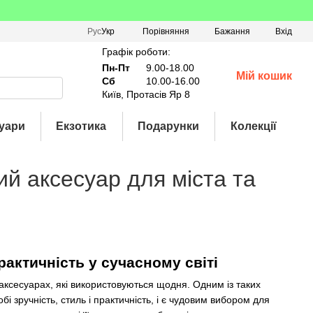
Порівняння
Рус
Укр
Бажання
Вхід
Графік роботи:
Пн-Пт
9.00-18.00
Мій кошик
Сб
10.00-16.00
Київ, Протасів Яр 8
уари
Екзотика
Подарунки
Колекції
й аксесуар для міста та
рактичність у сучасному світі
 аксесуарах, які використовуються щодня. Одним із таких
і зручність, стиль і практичність, і є чудовим вибором для