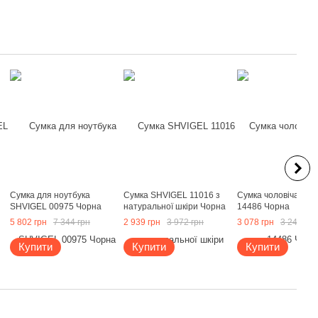
Сумка для ноутбука
Сумка SHVIGEL 11016 з
Сумка чоловіча Vint
SHVIGEL 00975 Чорна
натуральної шкіри Чорна
14486 Чорна
5 802 грн
7 344 грн
2 939 грн
3 972 грн
3 078 грн
3 240 грн
Купити
Купити
Купити