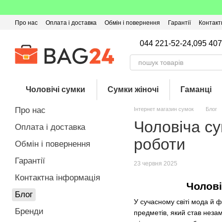
Перейти до основного контенту
Про нас
Оплата і доставка
Обмін і повернення
Гарантії
Контакт
Угода користувача
Відгуки про магазин
Оферта
Кешбек
044 221-52-24,
095 407
Чоловічі сумки
Сумки жіночі
Гаманці
Про нас
Інтернет магазин сумок
Блог
Чоловіча су
Оплата і доставка
роботи
Обмін і повернення
Гарантії
23 червня 2025
Контактна інформація
Чолові
Блог
У сучасному світі мода й 
Бренди
предметів, який став незам