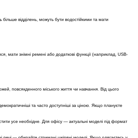
 більше відділень, можуть бути водостійкими та мати
я, мати знімні ремені або додаткові функції (наприклад, USB-
жей, повсякденного міського життя чи навчання. Від цього
 демократичніші та часто доступніші за ціною. Якщо плануєте
тити усе необхідне. Для офісу — актуальні моделі під формат
і речі — обирайте стримані шкіряні моделі. Якщо одягаєтесь у