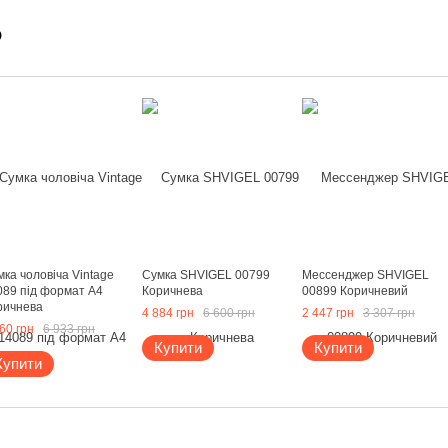
о
ка чоловіча Vintage
Сумка SHVIGEL 00799
Мессенджер SHVIGEL
089 під формат А4
Коричнева
00899 Коричневий
ричнева
4 884 грн
6 600 грн
2 447 грн
3 307 грн
60 грн
6 933 грн
Купити
Купити
Купити