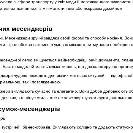
увала зі сфери транспорту у світ моди й повсякденного використан
ртивних тканинних, із мінімалістичним або яскравим дизайном.
чих месенджерів
ні. Месенджери зручні завдяки своїй формі та способу носіння. Вони
ми. Це особливо важливо в умовах міського ритму, коли необхідн
месенджері легко вміщуються найнеобхідніші речі: документи, планше
. Багато моделей мають кілька кишень, що дозволяє зручно організу
джери чудово підходять для різних життєвих ситуацій — від офісної
рмальною, так і повсякденною.
джери виглядають сучасно та елегантно. Вони добре доповнюють обр
для тих, хто цінує стиль, але не хоче жертвувати функціональністю
 сумок-месенджерів
ери
х зустрічей і бізнес-образів. Виглядають солідно та додають статусно