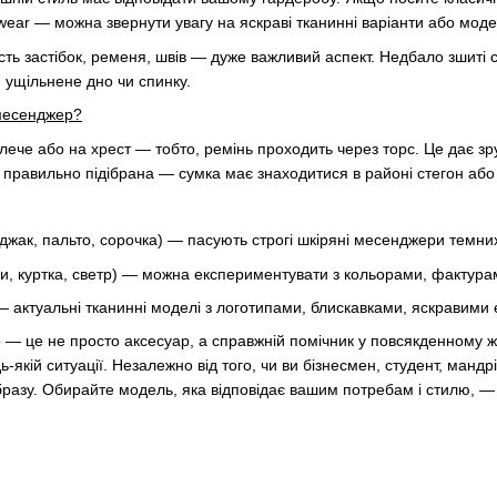
twear — можна звернути увагу на яскраві тканинні варіанти або моде
кість застібок, ременя, швів — дуже важливий аспект. Недбало зшиті
, ущільнене дно чи спинку.
-месенджер?
ече або на хрест — тобто, ремінь проходить через торс. Це дає зруч
правильно підібрана — сумка має знаходитися в районі стегон або
джак, пальто, сорочка) — пасують строгі шкіряні месенджери темних
си, куртка, светр) — можна експериментувати з кольорами, фактура
— актуальні тканинні моделі з логотипами, блискавками, яскравими
— це не просто аксесуар, а справжній помічник у повсякденному жи
ь-якій ситуації. Незалежно від того, чи ви бізнесмен, студент, манд
азу. Обирайте модель, яка відповідає вашим потребам і стилю, — і 