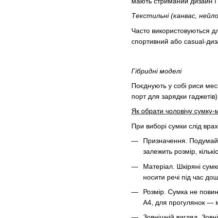
мають стриманий дизайн і 
Текстильні (канвас, нейло
Часто використовуються дл
спортивний або casual-диз
Гібридні моделі
Поєднують у собі риси мес
порт для зарядки гаджетів)
Як обрати чоловічу сумку
При виборі сумки слід врах
Призначення. Подумайте
залежить розмір, кількіс
Матеріал. Шкіряні сумк
носити речі під час до
Розмір. Сумка не пови
А4, для прогулянок — м
Зовнішній вигляд. Зовн