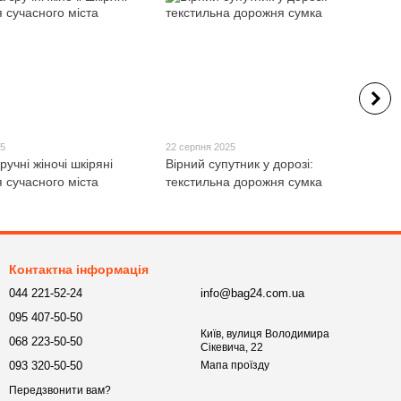
25
22 серпня 2025
ручні жіночі шкіряні
Вірний супутник у дорозі:
 сучасного міста
текстильна дорожня сумка
Контактна інформація
044 221-52-24
info@bag24.com.ua
095 407-50-50
Київ, вулиця Володимира
068 223-50-50
Сікевича, 22
093 320-50-50
Мапа проїзду
Передзвонити вам?