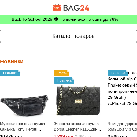
Back To School 2026 🎓 - знижки вже на сайті до 78%
Каталог товаров
Новинки
Новинка
−53%
Новинка
Новинка
Мужская поясная сумка-
Женская кожаная сумка
Чемодан доро
бананка Tony Perotti
Borsa Leather K11512bl-
большой Vip Col
Italico 8018 nero (90623)
black
Phuket серый 9
10 476 грн
1 299 грн
3 600 грн
2 790 грн