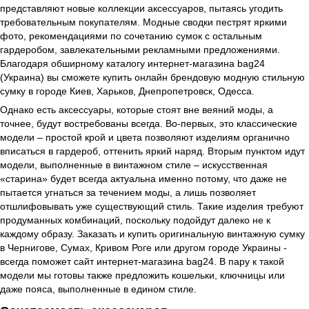
представляют новые коллекции аксессуаров, пытаясь угодить
требовательным покупателям. Модные сводки пестрят яркими
фото, рекомендациями по сочетанию сумок с остальным
гардеробом, завлекательными рекламными предложениями.
Благодаря обширному каталогу интернет-магазина bag24
(Украина) вы сможете купить онлайн брендовую модную стильную
сумку в городе Киев, Харьков, Днепропетровск, Одесса.
Однако есть аксессуары, которые стоят вне веяний моды, а
точнее, будут востребованы всегда. Во-первых, это классические
модели – простой крой и цвета позволяют изделиям органично
вписаться в гардероб, оттенить яркий наряд. Вторым пунктом идут
модели, выполненные в винтажном стиле – искусственная
«старина» будет всегда актуальна именно потому, что даже не
пытается угнаться за течением моды, а лишь позволяет
отшлифовывать уже существующий стиль. Такие изделия требуют
продуманных комбинаций, поскольку подойдут далеко не к
каждому образу. Заказать и купить оригинальную винтажную сумку
в Чернигове, Сумах, Кривом Роге или другом городе Украины -
всегда поможет сайт интернет-магазина bag24. В пару к такой
модели мы готовы также предложить кошельки, ключницы или
даже пояса, выполненные в едином стиле.