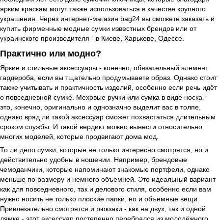
ярким краскам могут также использоваться в качестве крупного
украшения. Через интернет-магазин bag24 вы сможете заказать и
купить фирменные модные сумки известных брендов или от
украинского производителя - в Киеве, Харькове, Одессе.
Практично или модно?
Яркие и стильные аксессуары - конечно, обязательный элемент
гардероба, если вы тщательно продумываете образ. Однако стоит
также учитывать и практичность изделий, особенно если речь идёт
о повседневной сумке. Меховые ручки или сумка в виде носка -
это, конечно, оригинально и однозначно выделит вас в толпе,
однако вряд ли такой аксессуар сможет похвастаться длительным
сроком службы. И такой вердикт можно вынести относительно
многих моделей, которые продвигают дома мод.
То ли дело сумки, которые не только интересно смотрятся, но и
действительно удобны в ношении. Например, брендовые
чемоданчики, которые напоминают знакомые портфели, однако
меньше по размеру и немного объемней. Это идеальный вариант
как для повседневного, так и делового стиля, особенно если вам
нужно носить не только плоские папки, но и объемные вещи.
Привлекательно смотрятся и рюкзаки - как на двух, так и одной
лямке - этот аксессуар постепенно перебрался из молодёжного