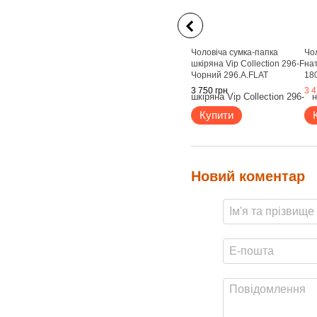
Чоловіча сумка-папка
Чол
шкіряна Vip Collection 296-F
на
Чорний 296.A.FLAT
18
Чо
3 750 грн
3 4
Купити
Новий коментар