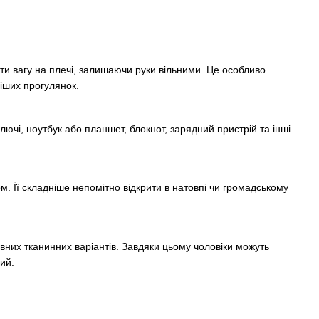
яти вагу на плечі, залишаючи руки вільними. Це особливо
 піших прогулянок.
ючі, ноутбук або планшет, блокнот, зарядний пристрій та інші
. Її складніше непомітно відкрити в натовпі чи громадському
них тканинних варіантів. Завдяки цьому чоловіки можуть
ий.