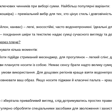
з ключових чинників при виборі сумки. Найбільш популярні варіанти:
кошкіра) – преміальний вибір для тих, хто цінує стиль і довговічніс
йлон, канвас) – легкі, зносостійкі, часто водонепроникні. Ідеальні 
– поєднання шкіри та текстилю надає сумці сучасного вигляду та до
через плече?
увати кілька моментів:
оти підійде стриманий месенджер, для прогулянок – легкий слінг, д
ви плануєте носити із собою. Немає сенсу брати надто велику сумку
 умови використання. Для дощових регіонів краще взяти водонепр
овнювати ваш образ. Якщо носите піджаки й класичні пальта – кращ
 і зберігала привабливий вигляд, слід дотримуватись простих прави
егулярно обробляти спеціальними засобами для зволоження і захист