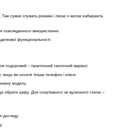
ть. Такі сумки служать роками і лише з часом набирають
для повсякденного використання.
даткової функціональності.
ля подорожей – практичний тактичний варіант.
, якщо ви носите тільки телефон і ключі.
оникну модель.
е обрати шкіру. Для спортивного чи вуличного стилю –
л догляду:
у.