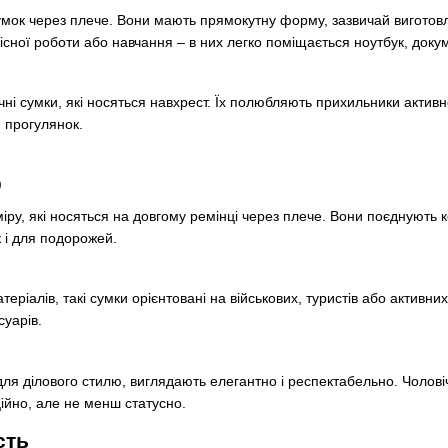
ок через плече. Вони мають прямокутну форму, зазвичай виготовля
існої роботи або навчання – в них легко поміщається ноутбук, докум
ні сумки, які носяться навхрест. Їх полюбляють прихильники активн
я прогулянок.
)
ру, які носяться на довгому ремінці через плече. Вони поєднують ко
к і для подорожей.
еріалів, такі сумки орієнтовані на військових, туристів або активних
суарів.
для ділового стилю, виглядають елегантно і респектабельно. Чолов
ійно, але не менш статусно.
сть