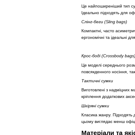
Це найпоширеніший тип сум
Ідеально підходять для оф
Слінг-беги (Sling bags)
Компактні, часто асиметрич
ергономічні та ідеальні дл
Крос-боді (Crossbody bags
Це моделі середнього розмі
повсякденного носіння, та
Тактичні сумки
Виготовлені з надміцних мат
кріплення додаткових аксе
Шкіряні сумки
Класика жанру. Підходять 
цьому виглядає менш офіц
Матеріали та які