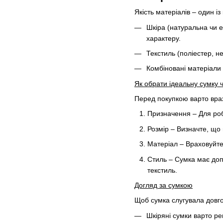
Якість матеріалів – один і
Шкіра (натуральна чи е
характеру.
Текстиль (поліестер, не
Комбіновані матеріали 
Як обрати ідеальну сумку 
Перед покупкою варто врах
Призначення – Для роб
Розмір – Визначте, що 
Матеріал – Враховуйте
Стиль – Сумка має доп
текстиль.
Догляд за сумкою
Щоб сумка слугувала довго
Шкіряні сумки варто р