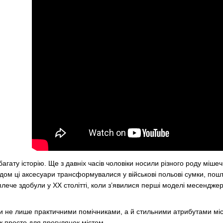
гату історію. Ще з давніх часів чоловіки носили різного роду мішеч
одом ці аксесуари трансформувалися у військові польові сумки, пош
плече здобули у ХХ столітті, коли з’явилися перші моделі месендже
али не лише практичними помічниками, а й стильними атрибутами міс
 просто для прогулянок містом.