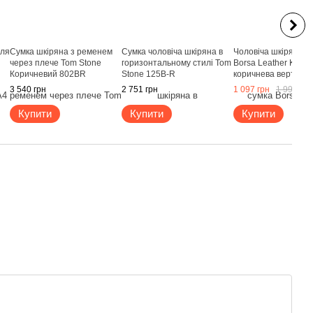
для
Сумка шкіряна з ременем
Сумка чоловіча шкіряна в
Чоловіча шкіряна с
через плече Tom Stone
горизонтальному стилі Tom
Borsa Leather K180
Коричневий 802BR
Stone 125B-R
коричнева вертикал
документів, Тайвань
3 540 грн
2 751 грн
1 097 грн
1 990 грн
Купити
Купити
Купити