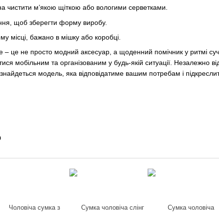
на чистити м’якою щіткою або вологими серветками.
ня, щоб зберегти форму виробу.
му місці, бажано в мішку або коробці.
е – це не просто модний аксесуар, а щоденний помічник у ритмі суч
ся мобільним та організованим у будь-якій ситуації. Незалежно від 
 знайдеться модель, яка відповідатиме вашим потребам і підкреслит
о