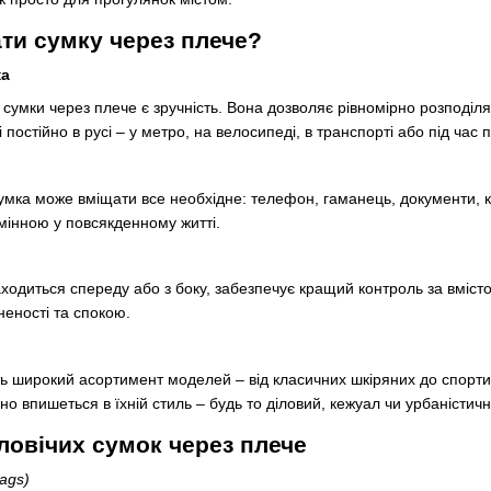
ти сумку через плече?
ка
 сумки через плече є зручність. Вона дозволяє рівномірно розподіл
і постійно в русі – у метро, на велосипеді, в транспорті або під час
сумка може вміщати все необхідне: телефон, гаманець, документи, кл
амінною у повсякденному житті.
ходиться спереду або з боку, забезпечує кращий контроль за вмістом
неності та спокою.
 широкий асортимент моделей – від класичних шкіряних до спортив
но впишеться в їхній стиль – будь то діловий, кежуал чи урбаністичн
ловічих сумок через плече
ags)