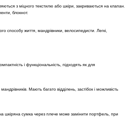
ються з міцного текстилю або шкіри, закриваються на клапан.
енти, блокнот.
ого способу життя, мандрівники, велосипедисти. Легкі,
мпактність і функціональність, підходять як для
 мандрівників. Мають багато відділень, застібок і можливість
іча шкіряна сумка через плече може замінити портфель, при