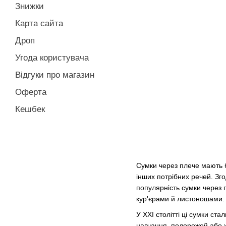
Знижки
Карта сайта
Дроп
Угода користувача
Відгуки про магазин
Оферта
Кешбек
Сумки через плече мають ба
інших потрібних речей. Зг
популярність сумки через 
кур'єрами й листоношами.
У XXI столітті ці сумки ст
навчання, подорожей або ж