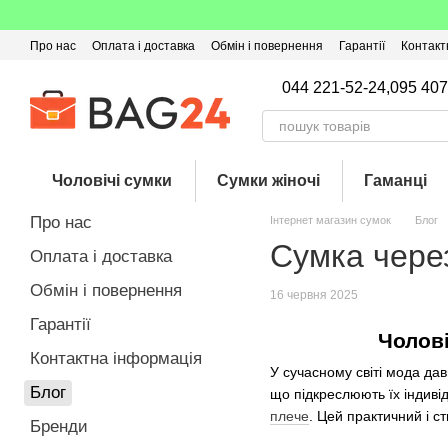
Перейти до основного контенту
Про нас
Оплата і доставка
Обмін і повернення
Гарантії
Контакт
Угода користувача
Відгуки про магазин
Оферта
Кешбек
044 221-52-24,
095 407
Чоловічі сумки
Сумки жіночі
Гаманці
Про нас
Інтернет магазин сумок
Блог
Сумка чере
Оплата і доставка
Обмін і повернення
16 червня 2025
Гарантії
Чолові
Контактна інформація
У сучасному світі мода да
Блог
що підкреслюють їх індивід
плече
. Цей практичний і с
Бренди