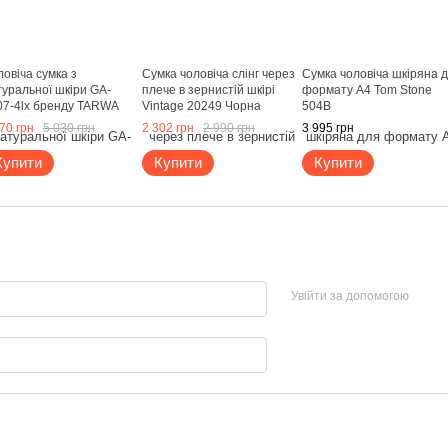
овіча сумка з
Сумка чоловіча слінг через
Сумка чоловіча шкіряна 
туральної шкіри GA-
плече в зернистій шкірі
формату А4 Tom Stone
07-4lx бренду TARWA
Vintage 20249 Чорна
504B
рний
70 грн
5 030 грн
2 302 грн
2 990 грн
3 995 грн
Купити
Купити
Купити
Увійти за допомогою