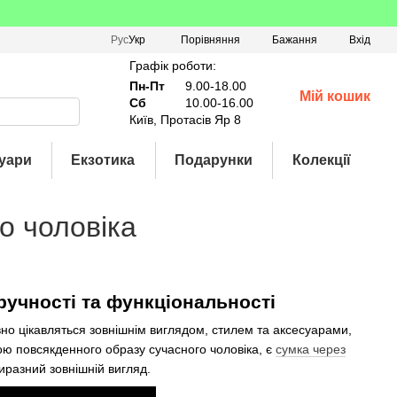
Порівняння
Рус
Укр
Бажання
Вхід
Графік роботи:
Пн-Пт
9.00-18.00
Мій кошик
Сб
10.00-16.00
Київ, Протасів Яр 8
уари
Екзотика
Подарунки
Колекції
о чоловіка
ручності та функціональності
но цікавляться зовнішнім виглядом, стилем та аксесуарами,
ною повсякденного образу сучасного чоловіка, є
сумка через
виразний зовнішній вигляд.