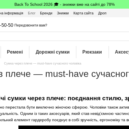
Back To School 2026 🎓 - знижки вже на сайті до 78%
на інформація
Блог
Бренди
Знижки
Карта сайта
Дроп
-50-50
Передзвонити вам?
Ремені
Дорожні сумки
Рюкзаки
Аксес
Сумка через плече — must-have сучасного чоловіка
з плече — must-have сучасног
чі сумки через плече: поєднання стилю, з
вно перестала бути виключно жіночою сферою. Чоловіки також актив
уальність. Одним із таких аксесуарів, який став невід’ємною части
тильний елемент гардеробу поєднує в собі зручність, ергономіку та 