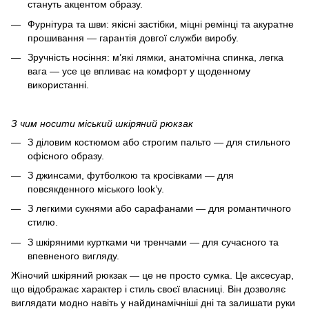
стануть акцентом образу.
Фурнітура та шви: якісні застібки, міцні ремінці та акуратне
прошивання — гарантія довгої служби виробу.
Зручність носіння: м’які лямки, анатомічна спинка, легка
вага — усе це впливає на комфорт у щоденному
використанні.
З чим носити міський шкіряний рюкзак
З діловим костюмом або строгим пальто — для стильного
офісного образу.
З джинсами, футболкою та кросівками — для
повсякденного міського look’у.
З легкими сукнями або сарафанами — для романтичного
стилю.
З шкіряними куртками чи тренчами — для сучасного та
впевненого вигляду.
Жіночий шкіряний рюкзак — це не просто сумка. Це аксесуар,
що відображає характер і стиль своєї власниці. Він дозволяє
виглядати модно навіть у найдинамічніші дні та залишати руки