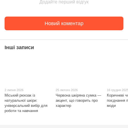
Додайте перший відгук
Новий коментар
Інші записи
2 липня 2026
25 лютого 2026
16 грудня 202
Міський рюкзак із
Червона шкіряна сумка —
Коричневі ч
натуральної шкіри:
акцент, що говорить про
поєднання п
універсальний вибір для
характер
моди
роботи та навчання