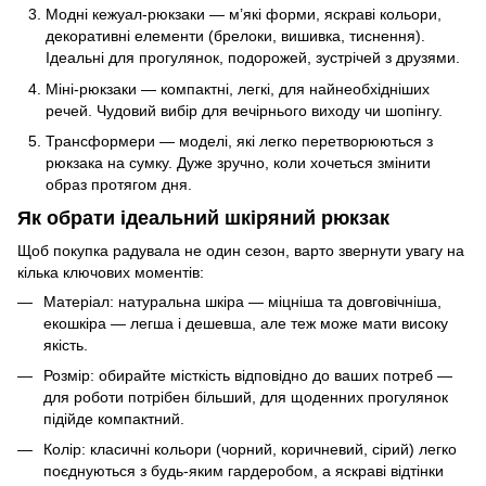
Модні кежуал-рюкзаки — м’які форми, яскраві кольори,
декоративні елементи (брелоки, вишивка, тиснення).
Ідеальні для прогулянок, подорожей, зустрічей з друзями.
Міні-рюкзаки — компактні, легкі, для найнеобхідніших
речей. Чудовий вибір для вечірнього виходу чи шопінгу.
Трансформери — моделі, які легко перетворюються з
рюкзака на сумку. Дуже зручно, коли хочеться змінити
образ протягом дня.
Як обрати ідеальний шкіряний рюкзак
Щоб покупка радувала не один сезон, варто звернути увагу на
кілька ключових моментів:
Матеріал: натуральна шкіра — міцніша та довговічніша,
екошкіра — легша і дешевша, але теж може мати високу
якість.
Розмір: обирайте місткість відповідно до ваших потреб —
для роботи потрібен більший, для щоденних прогулянок
підійде компактний.
Колір: класичні кольори (чорний, коричневий, сірий) легко
поєднуються з будь-яким гардеробом, а яскраві відтінки