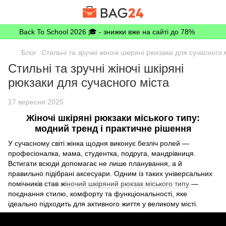
Back To School 2026 🎓 - знижки вже на сайті до 78%
Блог
Стильні та зручні жіночі шкіряні рюкзаки для сучасного 
Стильні та зручні жіночі шкіряні
рюкзаки для сучасного міста
17 вересня 2025
Жіночі шкіряні рюкзаки міського типу:
модний тренд і практичне рішення
У сучасному світі жінка щодня виконує безліч ролей —
професіоналка, мама, студентка, подруга, мандрівниця.
Встигати всюди допомагає не лише планування, а й
правильно підібрані аксесуари. Одним із таких універсальних
помічників став ж
іночий шкіряний рюкзак міського типу
—
поєднання стилю, комфорту та функціональності, яке
ідеально підходить для активного життя у великому місті.