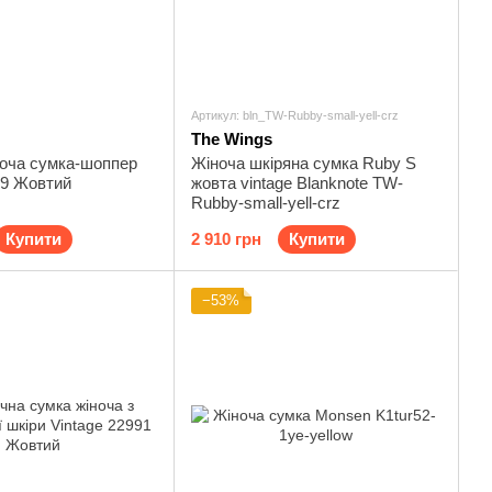
Артикул: bln_TW-Rubby-small-yell-crz
The Wings
ноча сумка-шоппер
Жіноча шкіряна сумка Ruby S
59 Жовтий
жовта vintage Blanknote TW-
Rubby-small-yell-crz
Купити
2 910 грн
Купити
−53%