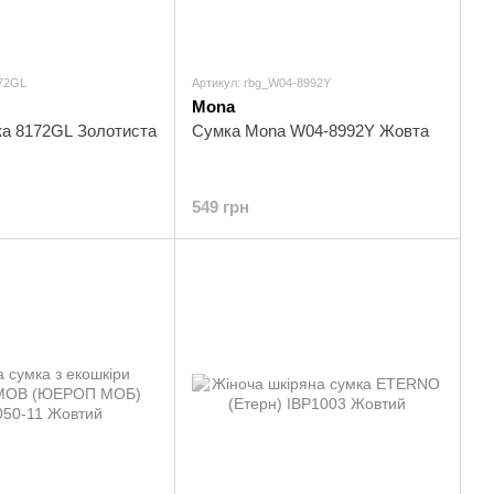
172GL
Артикул: rbg_W04-8992Y
Mona
ка 8172GL Золотиста
Сумка Mona W04-8992Y Жовта
549 грн