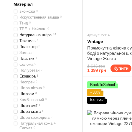
Матеріал
эко-кожа
0
Искусственная замша
0
Твид
0
TPE + Нейлон
0
Натуральна шкіра
49
Артикул: 22114
Текстиль
4
Vintage
Поліестер
3
Прямокутна жіноча су
Замша
0
боді з натуральної шк
Vintage Жовта
Пластик
1
Солома
0
1 646 грн
Купити
1 399 грн
Поліуретан
0
Екошкіра
8
Неопрен
0
BackToSchool
Шкіра пітона
0
−38%
Шкірзам
8
Комбінований
0
Кешбек
Шкіра змії
1
Шкіра ската
1
Шкіра крокодила
0
Натуральная кожа +
Canvas
0