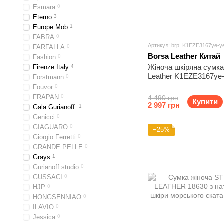
Esmara
0
Eterno
3
Europe Mob
1
FABRA
0
Артикул: brp_K1EZE3167ye-ye
FARFALLA
0
Borsa Leather Китай
Fashion
0
Жіноча шкіряна сумка
Firenze Italy
4
Leather K1EZE3167ye-
Forstmann
0
Fouvor
0
FRAPAN
0
4 490 грн
Купити
2 997 грн
Gala Gurianoff
1
Genicci
0
GIAGUARO
0
−25%
Giorgio Ferretti
0
GRANDE PELLE
0
Grays
1
Gurianoff studio
0
GUSSACI
0
HJP
0
HONGSENNIAO
0
ILAVIO
0
Jessica
0