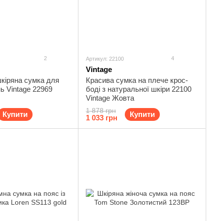
2
4
Артикул: 22100
Vintage
кіряна сумка для
Красива сумка на плече крос-
нь Vintage 22969
боді з натуральної шкіри 22100
Vintage Жовта
1 878 грн
Купити
Купити
1 033 грн