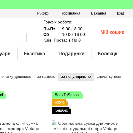
Порівняння
Рус
Укр
Бажання
Вхід
Графік роботи:
Пн-Пт
9.00-18.00
Мій кошик
Сб
10.00-16.00
Київ, Протасів Яр 8
уари
Екзотика
Подарунки
Колекції
початку дешевше
за назвою
за популярністю
спочатку нові
ol
BackToSchool
−22%
Кешбек