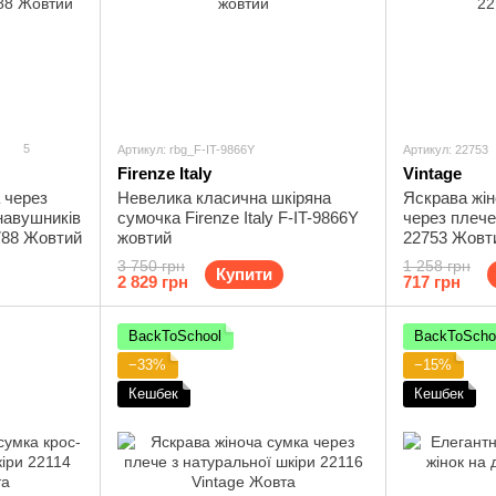
5
Артикул: rbg_F-IT-9866Y
Артикул: 22753
Firenze Italy
Vintage
 через
Невелика класична шкіряна
Яскрава жін
навушників
сумочка Firenze Italy F-IT-9866Y
через плече
2788 Жовтий
жовтий
22753 Жовт
3 750 грн
1 258 грн
Купити
2 829 грн
717 грн
BackToSchool
BackToScho
−33%
−15%
Кешбек
Кешбек