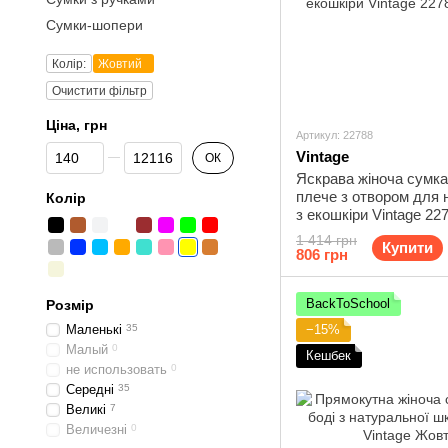
Сумки-шопери
Колір:
Жовтий
Очистити фільтр
Ціна, грн
Артикул: 22788
Від Ціна, грн
До Ціна, грн
Vintage
ОК
Яскрава жіноча сумка
плече з отвором для 
Колір
з екошкіри Vintage 2
1 414 грн
Купити
806 грн
BackToSchool
Розмір
Маленькі
35
−15%
Малый
0
Кешбек
не использовать
0
Середні
35
Великі
7
Величезні
0