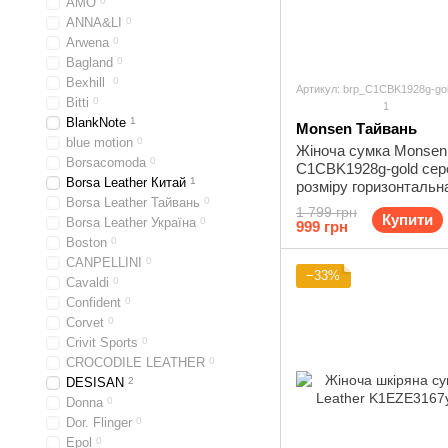
AMO
0
ANNA&LI
0
Arwena
0
Bagland
0
Bexhill
0
Артикул: brp_C1CBK1928g-go
Bitti
0
1
BlankNote
1
Monsen Тайвань
blue motion
0
Жіноча сумка Monsen
Borsacomoda
0
C1CBK1928g-gold сер
Borsa Leather Китай
1
розміру горизонтальн
Borsa Leather Тайвань
0
золотиста вміщує А4 
1 799 грн
Купити
Borsa Leather Україна
0
999 грн
Boston
0
CANPELLINI
0
−33%
Cavaldi
0
Confident
0
Corvet
0
Crivit Sports
0
CROCODILE LEATHER
0
DESISAN
2
Donna
0
Dor. Flinger
0
Epol
0