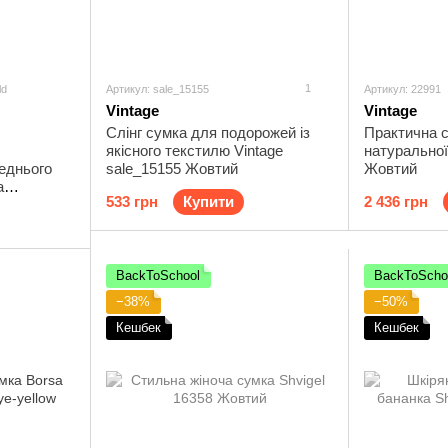
1
ld
Артикул: sale_15155
Артикул: 22991
Vintage
Vintage
Слінг сумка для подорожей із
Практична с
якісного текстилю Vintage
натуральної
еднього
sale_15155 Жовтий
Жовтий
а
533 грн
Купити
2 436 грн
Тайвань
BackToSchool
BackToScho
−38%
−50%
Кешбек
Кешбек