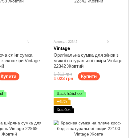
5
5
Артикул: 22342
Vintage
оча слінг сумка
Оригінальна сумка для жінок з
 з екошкіри Vintage
м'якої натуральної шкіри Vintage
ий
22342 Жовтий
1 311 грн
Купити
Купити
1 023 грн
ol
BackToSchool
−45%
Кешбек