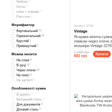
Нейлон
0
Котон
0
кожа + кожзам
0
Рип-стоп
0
Формфактор
Артикул: 22769
Вертикальний
32
Vintage
Горизонтальний
40
Яскрава жіноча сумка
Круглий
1
лямкою через плече з
екошкіри Vintage 227
Прямокутний
1
1 100 грн
Купити
Можна носити
682 грн
На спині
8
В руці
20
Через плече
54
На поясі
8
На зап'ясті
0
Особливості сумки
В дорогу
0
Вінтажний стиль
0
Для документів
4
Діловий стиль
8