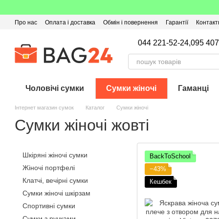
Перейти до основного контенту
Про нас
Оплата і доставка
Обмін і повернення
Гарантії
Контакт
Угода користувача
Відгуки про магазин
Оферта
Кешбек
044 221-52-24,
095 407
Чоловічі сумки
Сумки жіночі
Гаманці
Інтернет магазин сумок
Каталог
Сумки жіночі
Сумки жіночі жовті
Шкіряні жіночі сумки
BackToSchool
Жіночі портфелі
−43%
Клатчі, вечірні сумки
Кешбек
Сумки жіночі шкірзам
Спортивні сумки
Сумки з ручками