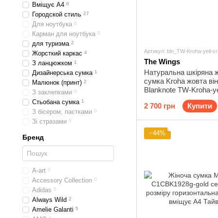
Вміщує А4
6
Городской стиль
27
Для ноутбука
0
Карман для ноутбука
0
для туризма
2
Артикул: bln_TW-Kroha-yell-cr
Жорсткий каркас
4
The Wings
З ланцюжком
1
Натуральна шкіряна жі
Дизайнерська сумка
1
сумка Kroha жовта ві
Малюнок (принт)
2
Blanknote TW-Kroha-ye
З заклепками
0
Стьобана сумка
1
2 700 грн
Купити
З бісером, паєтками
0
Зі стразами
0
−44%
Бренд
A-art
0
Accessory Collection
0
Adidas
0
Always Wild
2
Amelie Galanti
5