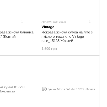
1
1
Артикул: sale_15135
Vintage
рава жіноча бананка
Яскрава жіноча сумка на літо з
77 Жовтий
якісного текстилю Vintage
sale_15135 Жовтий
1 500 грн