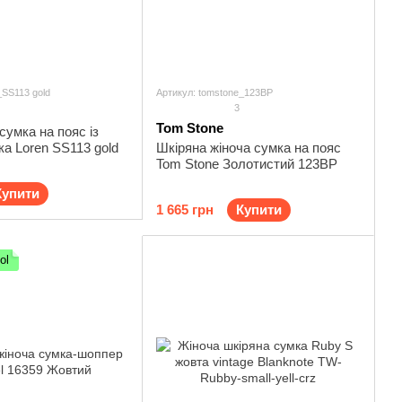
SS113 gold
Артикул: tomstone_123BP
3
Tom Stone
сумка на пояс із
ка Loren SS113 gold
Шкіряна жіноча сумка на пояс
Tom Stone Золотистий 123BP
Купити
1 665 грн
Купити
ol