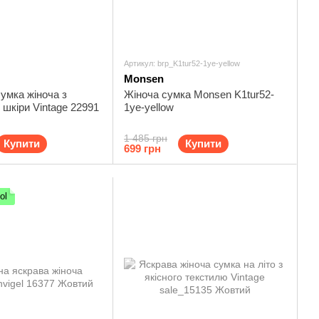
Артикул: brp_K1tur52-1ye-yellow
Monsen
умка жіноча з
Жіноча сумка Monsen K1tur52-
 шкіри Vintage 22991
1ye-yellow
1 485 грн
Купити
Купити
699 грн
ol