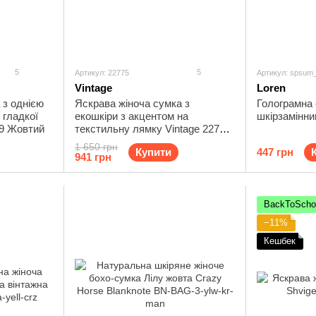
5
5
Артикул: 22775
Артикул: spsum_
Vintage
Loren
 з однією
Яскрава жіноча сумка з
Голограмна 
 гладкої
екошкіри з акцентом на
шкірзамінни
69 Жовтий
текстильну лямку Vintage 22775
Жовтий
1 650 грн
Купити
447 грн
941 грн
BackToScho
−11%
Кешбек