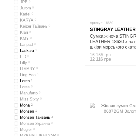
JPB
0
Jurom
0
Karfei
0
KARYA
0
Артикул: 18630
Keizer Тайвань
0
STINGRAY LEATHER
Klari
0
Сумка жіноча STING
KMY
0
LEATHER 18630 ​​з на
Lanpad
0
шкіри морського скат
Laskara
1
Золотиста
16 155 грн
L.D
0
12 116 грн
Lilly
0
LIMARY
0
Ling Hao
0
Loren
1
Lores
0
Manufatto
0
Miss Sixty
0
Mona
2
Monsen
1
Monsen Тайвань
3
Monsen Украина
0
Mugler
0
MYKHAIL IKHTYAR
0