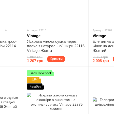
4
5
Артикул: 22116
Артикул: 22969
Vintage
Vintage
мка крос-
Яскрава жіноча сумка через
Елегантна ш
іри 22114
плече з натуральної шкіри 22116
жінок на де
Vintage Жовта
Жовтий
1 802 грн
2 363 грн
Купити
1 207 грн
2 008 грн
BackToSchool
−43%
Кешбек