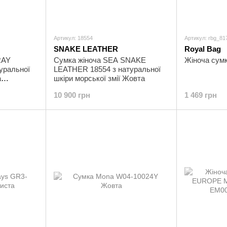
Артикул: 18554
Артикул: rbg_8
SNAKE LEATHER
Royal Bag
RAY
Сумка жіноча SEA SNAKE
Жіноча сум
туральної
LEATHER 18554 з натуральної
а
шкіри морської змії Жовта
10 900 грн
1 469 грн