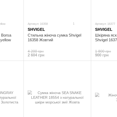
1
llow
Артикул: 16358
Артикул: 16377
SHVIGEL
SHVIGEL
 Borsa
Стильна жіноча сумка Shvigel
Шкіряна яск
yellow
16358 Жовтий
Shvigel 163
4 200 грн
1 800 грн
2 604 грн
900 грн