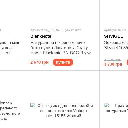
z
Артикул: bln_BN-BAG-3-ylw-kr-man
Артикул: 16359
BlankNote
SHVIGEL
ноча міні-
Натуральна шкіряне жіноче
Яскрава жі
нтажна
бохо-сумка Лілу жовта Crazy
Shvigel 163
ll-crz
Horse Blanknote BN-BAG-3-ylw-
kr-man
4 200 грн
2 670 грн
Купити
3 738 грн