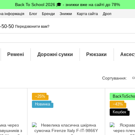
Back To School 2026 🎓 - знижки вже на сайті до 78%
на інформація
Блог
Бренди
Знижки
Карта сайта
Дроп
-50-50
Передзвонити вам?
Ремені
Дорожні сумки
Рюкзаки
Аксес
с
Сортування:
−25%
BackToScho
Новинка
−43%
Кешбек