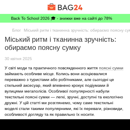
Back To School 2026 🎓 - знижки вже на сайті до 78%
Блог
Міський ритм і тканинна зручність: обираємо поясну су
Міський ритм і тканинна зручність:
обираємо поясну сумку
30 квітня 2025
У світі моди та практичного повсякденного життя
поясні сумки
займають особливе місце. Колись вони асоціювалися
переважно з туристами або робітниками, але сьогодні це
стильний аксесуар, який впевнено крокує подіумами й
вулицями мегаполісів. Особливої популярності набули
текстильні поясні сумки — легкі, зручні, доступні та екологічно
дружні. У цій статті ми розглянемо, чому саме текстильні
моделі стали такими популярними, які їх переваги, різновиди,
особливості догляду та як правильно їх носити.