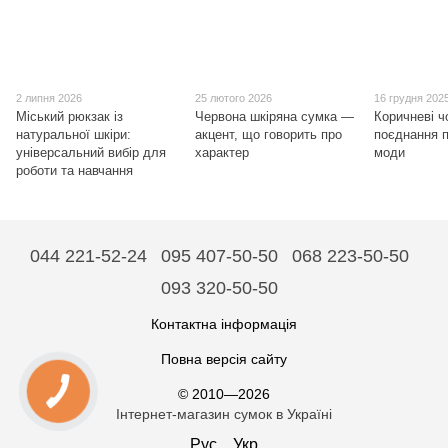
2 липня 2026
25 лютого 2026
16 грудня 202
Міський рюкзак із
Червона шкіряна сумка —
Коричневі ч
натуральної шкіри:
акцент, що говорить про
поєднання п
універсальний вибір для
характер
моди
роботи та навчання
044 221-52-24
095 407-50-50
068 223-50-50
093 320-50-50
Контактна інформація
Повна версія сайту
© 2010—2026
Інтернет-магазин сумок в Україні
Рус
Укр