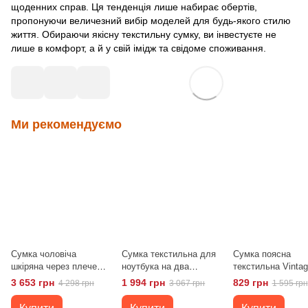
щоденних справ. Ця тенденція лише набирає обертів,
пропонуючи величезний вибір моделей для будь-якого стилю
життя. Обираючи якісну текстильну сумку, ви інвестуєте не
лише в комфорт, а й у свій імідж та свідоме споживання.
Ми рекомендуємо
Сумка чоловіча
Сумка текстильна для
Сумка поясна
шкіряна через плече
ноутбука на два
текстильна Vinta
Vintage 14390
відділення Vintage
20174 Оливкова
3 653 грн
1 994 грн
829 грн
4 298 грн
3 067 грн
1 595 грн
Коричнева
20178 Коричнева