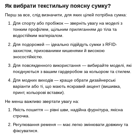
Як вибрати текстильну поясну сумку?
Перш за все, слід визначити, для яких цілей потрібна сумка:
Для спорту або пробіжок — зверніть увагу на моделі з
тонким профілем, щільним приляганням до тіла та
водостійким матеріалом.
Для подорожей — ідеально підійдуть сумки з RFID-
захистом, прихованими кишенями й високою
зносостійкістю.
Для повсякденного використання — вибирайте моделі, які
поєднуються з вашим гардеробом за кольором та стилем.
Для модних виходів — краще обрати дизайнерські
варіанти або ті, що мають яскравий акцент (вишивка,
принт, кольорові вставки).
Не менш важливо звертати увагу на:
Якість пошиття — рівні шви, надійна фурнітура, якісна
строчка.
Регулювання ременя — має легко змінювати довжину та
фіксуватися.