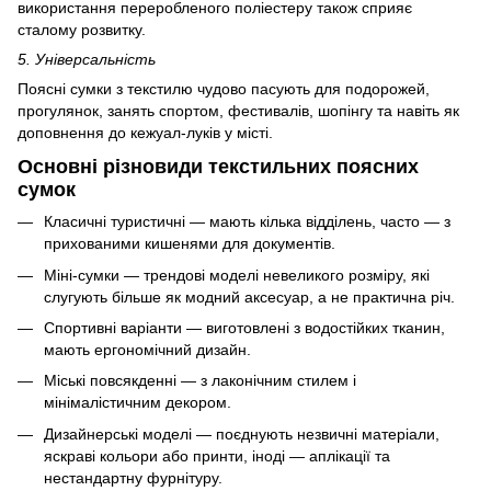
використання переробленого поліестеру також сприяє
сталому розвитку.
5. Універсальність
Поясні сумки з текстилю чудово пасують для подорожей,
прогулянок, занять спортом, фестивалів, шопінгу та навіть як
доповнення до кежуал-луків у місті.
Основні різновиди текстильних поясних
сумок
Класичні туристичні — мають кілька відділень, часто — з
прихованими кишенями для документів.
Міні-сумки — трендові моделі невеликого розміру, які
слугують більше як модний аксесуар, а не практична річ.
Спортивні варіанти — виготовлені з водостійких тканин,
мають ергономічний дизайн.
Міські повсякденні — з лаконічним стилем і
мінімалістичним декором.
Дизайнерські моделі — поєднують незвичні матеріали,
яскраві кольори або принти, іноді — аплікації та
нестандартну фурнітуру.