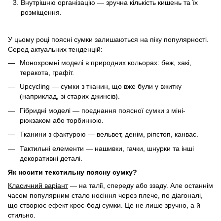
Внутрішню організацію — зручна кількість кишень та їх
розміщення.
У цьому році поясні сумки залишаються на піку популярності.
Серед актуальних тенденцій:
Монохромні моделі в природних кольорах: беж, хакі,
теракота, графіт.
Upcycling — сумки з тканин, що вже були у вжитку
(наприклад, зі старих джинсів).
Гібридні моделі — поєднання поясної сумки з міні-
рюкзаком або торбинкою.
Тканини з фактурою — вельвет, денім, ріпстоп, канвас.
Тактильні елементи — нашивки, гачки, шнурки та інші
декоративні деталі.
Як носити текстильну поясну сумку?
Класичний варіант
— на талії, спереду або ззаду. Але останнім
часом популярним стало носіння через плече, по діагоналі,
що створює ефект крос-боді сумки. Це не лише зручно, а й
стильно.