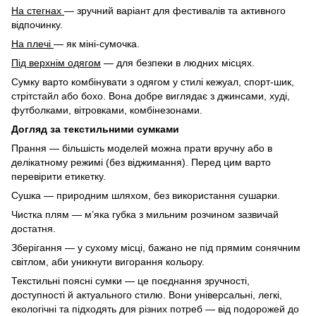
На стегнах
— зручний варіант для фестивалів та активного
відпочинку.
На плечі
— як міні-сумочка.
Під верхнім одягом
— для безпеки в людних місцях.
Сумку варто комбінувати з одягом у стилі кежуал, спорт-шик,
стрітстайл або бохо. Вона добре виглядає з джинсами, худі,
футболками, вітровками, комбінезонами.
Догляд за текстильними сумками
Прання — більшість моделей можна прати вручну або в
делікатному режимі (без віджимання). Перед цим варто
перевірити етикетку.
Сушка — природним шляхом, без використання сушарки.
Чистка плям — м’яка губка з мильним розчином зазвичай
достатня.
Зберігання — у сухому місці, бажано не під прямим сонячним
світлом, аби уникнути вигорання кольору.
Текстильні поясні сумки — це поєднання зручності,
доступності й актуального стилю. Вони універсальні, легкі,
екологічні та підходять для різних потреб — від подорожей до