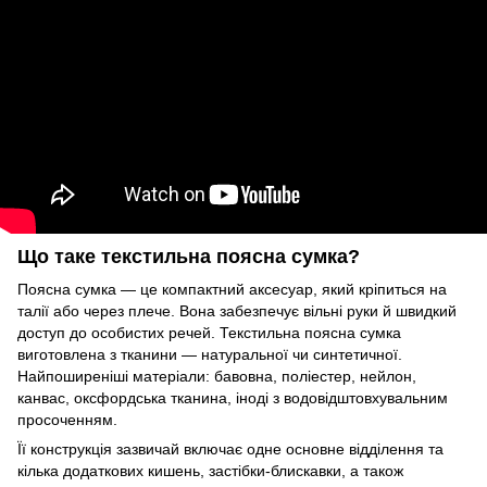
Що таке текстильна поясна сумка?
Поясна сумка — це компактний аксесуар, який кріпиться на
талії або через плече. Вона забезпечує вільні руки й швидкий
доступ до особистих речей. Текстильна поясна сумка
виготовлена з тканини — натуральної чи синтетичної.
Найпоширеніші матеріали: бавовна, поліестер, нейлон,
канвас, оксфордська тканина, іноді з водовідштовхувальним
просоченням.
Її конструкція зазвичай включає одне основне відділення та
кілька додаткових кишень, застібки-блискавки, а також