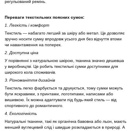
регульований ремінь.
Переваги текстильних поясних сумок:
1. Легкість і комфорт
Текстиль — набагато легший за шкіру або метал. Це дозволяє
зручно носити сумку впродовж усього дня без відчуття втоми
чи навантаження на поперек.
2. Доступна ціна
У порівнянні з натуральною шкірою, тканина значно дешевша
у виробництві. Це робить текстильні сумки доступними для
широкого кола споживачів.
3. Різноманіття дизайнів
Текстиль легко фарбується та друкується, тому сумки можуть
бути яскравими, з принтами, логотипами, написами або
вишивкою. Їх можна адаптувати під будь-який стиль — від
спортивного до романтичного.
4. Екологічність
Натуральні тканини, такі як органічна бавовна або льон, мають
менший вуглецевий слід і швидше розкладаються в природі. А