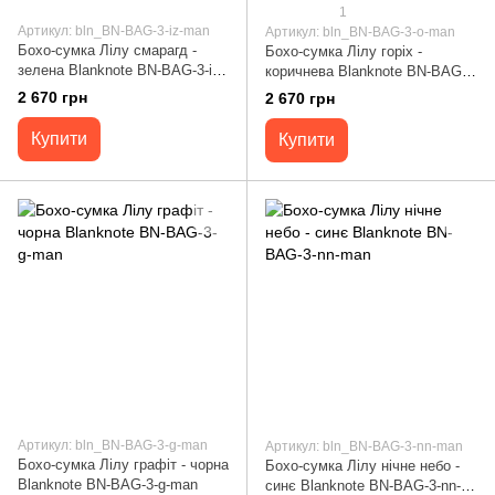
1
Артикул: bln_BN-BAG-3-iz-man
Артикул: bln_BN-BAG-3-o-man
Бохо-сумка Лілу смарагд -
Бохо-сумка Лілу горіх -
зелена Blanknote BN-BAG-3-iz-
коричнева Blanknote BN-BAG-
man
3-o-man
2 670 грн
2 670 грн
Купити
Купити
Артикул: bln_BN-BAG-3-g-man
Артикул: bln_BN-BAG-3-nn-man
Бохо-сумка Лілу графіт - чорна
Бохо-сумка Лілу нічне небо -
Blanknote BN-BAG-3-g-man
синє Blanknote BN-BAG-3-nn-