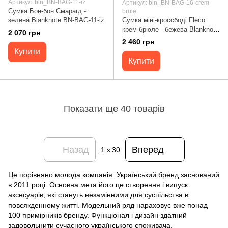
Артикул: bln_BN-BAG-11-iz
Артикул: bln_BN-BAG-16-crem-
Сумка Бон-бон Смарагд -
brule
зелена Blanknote BN-BAG-11-iz
Сумка міні-кроссбоді Fleco
крем-брюле - бежева Blanknote
2 070 грн
BN-BAG-16-crem-brule
2 460 грн
Купити
Купити
Показати ще 40 товарів
Назад
Вперед
1
з 30
Це порівняно молода компанія. Український бренд заснований
в 2011 році. Основна мета його це створення і випуск
аксесуарів, які стануть незамінними для суспільства в
повсякденному житті. Модельний ряд нараховує вже понад
100 примірників бренду. Функціонал і дизайн здатний
задовольнити сучасного українського споживача.