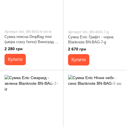
Артикул: bln_BN-BAG-6-vin-kr
Артикул: bln_BN-BAG-7-g
Сумка поясна DropBag mini
Сумка Еліс Графіт - чорна
(шкіра crazy horse) Виноград -
Blanknote BN-BAG-7-g
бордова Blanknote BN-BAG-6-
2 280 грн
2 670 грн
vin-kr
Купити
Купити