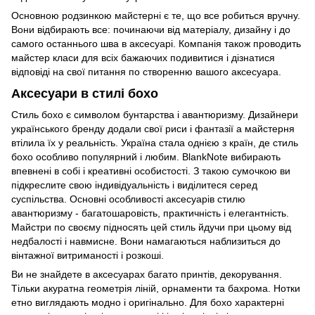
Основною родзинкою майстерні є те, що все робиться вручну.
Вони відбирають все: починаючи від матеріалу, дизайну і до
самого останнього шва в аксесуарі. Компанія також проводить
майстер класи для всіх бажаючих подивитися і дізнатися
відповіді на свої питання по створенню вашого аксесуара.
Аксесуари в стилі бохо
Стиль бохо є символом бунтарства і авантюризму. Дизайнери
українського бренду додали свої риси і фантазії а майстерня
втілила їх у реальність. Україна стала однією з країн, де стиль
бохо особливо популярний і любим. BlankNote вибирають
впевнені в собі і креативні особистості. З такою сумочкою ви
підкреслите свою індивідуальність і виділитеся серед
суспільства. Основні особливості аксесуарів стилю
авантюризму - багатошаровість, практичність і елегантність.
Майстри по своєму підносять цей стиль йдучи при цьому від
недбалості і навмисне. Вони намагаються наблизиться до
вінтажної витриманості і розкоші.
Ви не знайдете в аксесуарах багато принтів, декорування.
Тільки акуратна геометрія ліній, орнаменти та бахрома. Нотки
етно виглядають модно і оригінально. Для бохо характерні