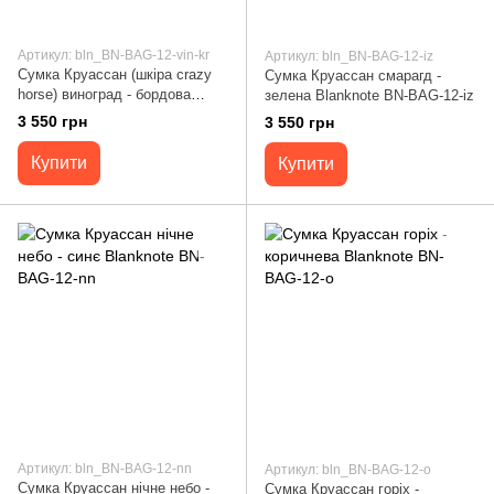
Артикул: bln_BN-BAG-12-vin-kr
Артикул: bln_BN-BAG-12-iz
Сумка Круассан (шкіра crazy
Сумка Круассан смарагд -
horse) виноград - бордова
зелена Blanknote BN-BAG-12-iz
Blanknote BN-BAG-12-vin-kr
3 550 грн
3 550 грн
Купити
Купити
Артикул: bln_BN-BAG-12-nn
Артикул: bln_BN-BAG-12-o
Сумка Круассан нічне небо -
Сумка Круассан горіх -