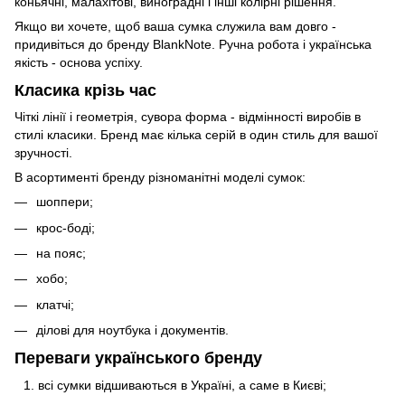
коньячні, малахітові, виноградні і інші колірні рішення.
Якщо ви хочете, щоб ваша сумка служила вам довго -
придивіться до бренду BlankNote. Ручна робота і українська
якість - основа успіху.
Класика крізь час
Чіткі лінії і геометрія, сувора форма - відмінності виробів в
стилі класики. Бренд має кілька серій в один стиль для вашої
зручності.
В асортименті бренду різноманітні моделі сумок:
шоппери;
крос-боді;
на пояс;
хобо;
клатчі;
ділові для ноутбука і документів.
Переваги українського бренду
всі сумки відшиваються в Україні, а саме в Києві;