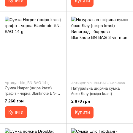
Купити
Купити
Артикул: bln_BN-BAG-14-g
Артикул: bln_BN-BAG-3-vin-man
Сумка Harper (шкіра krast)
Натуральна шкіряна сумка
графіт - чорна Blanknote BN-
бохо Лілу (шкіра krast)
BAG-14-g
Виноград - бордова Blanknote
7 260 грн
2 670 грн
BN-BAG-3-vin-man
Купити
Купити