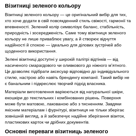
Візитниці зеленого кольору
Візитниці зеленого кольору — це оригінальний вибір для тих,
хто хоче додати в свій повсякденний стиль свіжості, гармонії та
впевненості. Зелений колір символізує баланс, стабільність,
природність і зосередженість. Саме тому візитниця зеленого
кольору не лише приваблює увагу, а й створює відчуття
надійності й спокою — ідеально для ділових зустрічей або
щоденного використання.
Зелені візитниці доступні у широкій палітрі відтінків — від
насиченого смарагдового чи оливкового до ніжного м'ятного.
Це дозволяє підібрати аксесуар відповідно до індивідуального
стилю, настрою або навіть брендингу компанії. Такий вибір не
є банальним і підкреслює творчий підхід власника.
Матеріали виготовлення варіюються від натуральної шкіри,
екошкіри до текстильних і комбінованих рішень. Поверхня
може бути матовою, лакованою або з тисненням. Завдяки
якісним матеріалам і фурнітурі, візитниця не тільки зберігає
зовнішній вигляд, а й забезпечує надійне зберігання візиток,
пластикових карток чи дрібних документів.
Основні переваги візитниць зеленого