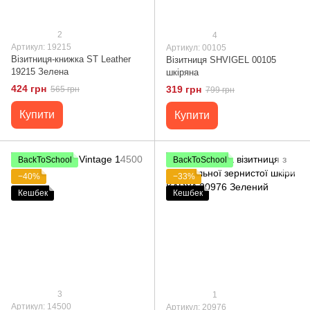
2
4
Артикул: 19215
Артикул: 00105
Візитниця-книжка ST Leather
Візитниця SHVIGEL 00105
19215 Зелена
шкіряна
424 грн
319 грн
565 грн
799 грн
Купити
Купити
BackToSchool
BackToSchool
−40%
−33%
Кешбек
Кешбек
3
1
Артикул: 14500
Артикул: 20976