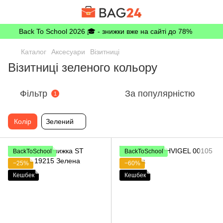
Back To School 2026 🎓 - знижки вже на сайті до 78%
Каталог
Аксесуари
Візитниці
Візитниці зеленого кольору
Фільтр
За популярністю
1
Колір
Зелений
BackToSchool
BackToSchool
−25%
−60%
Кешбек
Кешбек