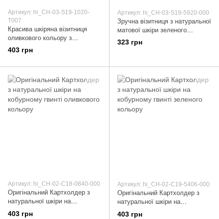
Артикул: hi_CH-03-S19-1020-
Артикул: hi_CH-03-S19-5920-000
T007
Зручна візитниця з натуральної
Красива шкіряна візитниця
матової шкіри зеленого
оливкового кольору з
кольору
323 грн
авторським художнім
403 грн
тисненням "Let's Go Travel"
Артикул: hi_CH-02-C18-0840-000
Артикул: hi_CH-02-C19-5406-000
Оригінальний Картхолдер з
Оригінальний Картхолдер з
натуральної шкіри на
натуральної шкіри на
кобурному гвинті оливкового
кобурному гвинті зеленого
403 грн
403 грн
кольору