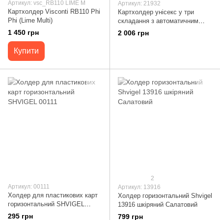
Артикул: vsc_RB110 LIME M
Артикул: 21932
Картхолдер Visconti RB110 Phi
Картхолдер унісекс у три
Phi (Lime Multi)
складання з автоматичним
механізмом з натуральної
1 450 грн
2 006 грн
шкіри флотар CANPELLINI
21932 Зелений
Купити
2
Артикул: 00111
Артикул: 13916
Холдер для пластикових карт
Холдер горизонтальний Shvigel
горизонтальний SHVIGEL
13916 шкіряний Салатовий
00111
295 грн
799 грн