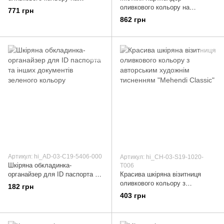
кобурною гвинті
оливкового кольору на
771 грн
кобурною гвинті, колекція "7
862 грн
wonders of the world"
Артикул: hi_AD-03-C19-5406-000
Артикул: hi_CH-03-S19-1020-
Шкіряна обкладинка-
T006
органайзер для ID паспорта та
Красива шкіряна візитниця
інших документів зеленого
оливкового кольору з
182 грн
кольору
авторським художнім
403 грн
тисненням "Mehendi Classic"