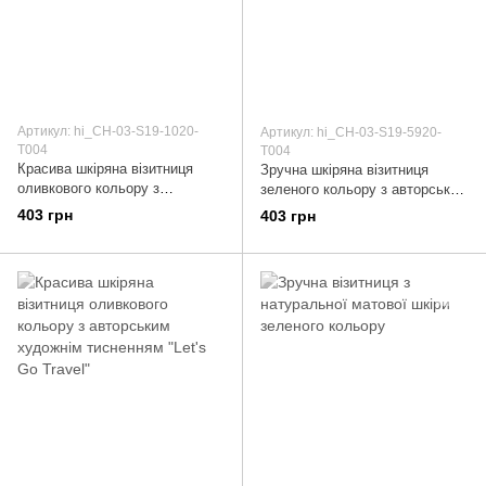
Артикул: hi_CH-03-S19-1020-
Артикул: hi_CH-03-S19-5920-
T004
T004
Красива шкіряна візитниця
Зручна шкіряна візитниця
оливкового кольору з
зеленого кольору з авторським
авторським художнім
художнім тисненням "Buta Art"
403 грн
403 грн
тисненням "Buta Art"