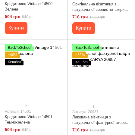
Кредитница Vintage 14500
Оригінальна візитниця з
Зелена
натуральної зернистої шкіри
KARYA 20976 Зелений
504 грн
716 грн
840 грн
1 068 грн
Купити
Купити
BackToSchool
BackToSchool
−40%
−33%
Кешбек
Кешбек
2
1
Артикул: 14501
Артикул: 20987
Кредитница Vintage 14501
Лакована візитниця з
Темно-зелена
натуральної фактурної шкіри
під змію KARYA 20987 Зелений
504 грн
716 грн
840 грн
1 068 грн