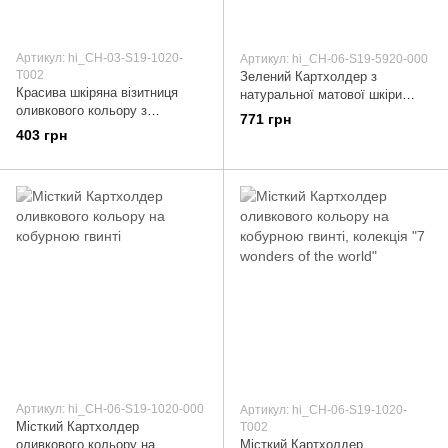
Артикул: hi_CH-03-S19-1020-
Артикул: hi_CH-06-S19-5920-000
T002
Зелений Картхолдер з
Красива шкіряна візитниця
натуральної матової шкіри
оливкового кольору з
зеленого кольору
771 грн
авторським художнім
403 грн
тисненням "7 wonders of the
world"
Артикул: hi_CH-06-S19-1020-000
Артикул: hi_CH-06-S19-1020-
Місткий Картхолдер
T002
оливкового кольору на
Місткий Картхолдер