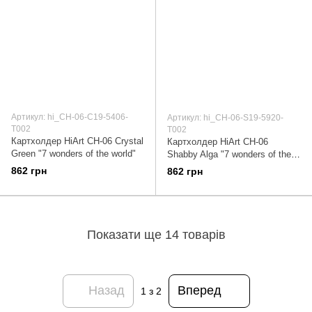
Артикул: hi_CH-06-C19-5406-
Артикул: hi_CH-06-S19-5920-
T002
T002
Картхолдер HiArt CH-06 Crystal
Картхолдер HiArt CH-06
Green "7 wonders of the world"
Shabby Alga "7 wonders of the
world"
862 грн
862 грн
Показати ще 14 товарів
Назад
Вперед
1
з 2