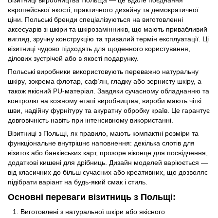
європейської якості, практичного дизайну та демократичної
ціни. Польські бренди спеціалізуються на виготовленні
аксесуарів зі шкіри та шкірозамінників, що мають привабливий
вигляд, зручну конструкцію та тривалий термін експлуатації. Ці
візитниці чудово підходять для щоденного користування,
ділових зустрічей або в якості подарунку.
Польські виробники використовують переважно натуральну
шкіру, зокрема флотар, саф’ян, гладку або зернисту шкіру, а
також якісний PU-матеріал. Завдяки сучасному обладнанню та
контролю на кожному етапі виробництва, вироби мають чіткі
шви, надійну фурнітуру та акуратну обробку країв. Це гарантує
довговічність навіть при інтенсивному використанні.
Візитниці з Польщі, як правило, мають компактні розміри та
функціональне внутрішнє наповнення: декілька слотів для
візиток або банківських карт, прозоре віконце для посвідчення,
додаткові кишені для дрібниць. Дизайн моделей варіюється —
від класичних до більш сучасних або креативних, що дозволяє
підібрати варіант на будь-який смак і стиль.
Основні переваги візитниць з Польщі:
Виготовлені з натуральної шкіри або якісного