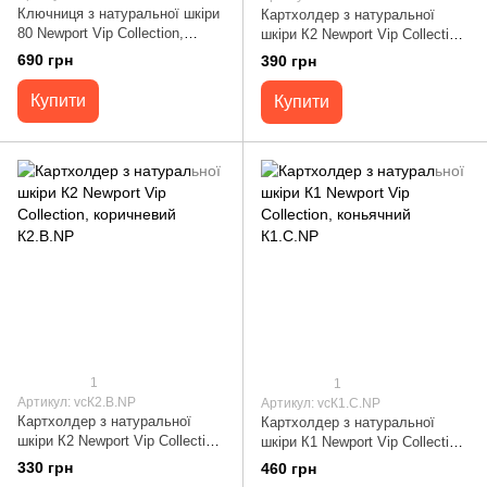
Ключниця з натуральної шкіри
Картхолдер з натуральної
80 Newport Vip Collection,
шкіри К2 Newport Vip Collection,
коньячна 80.C.NP
чорний К2.A.NP
690 грн
390 грн
Купити
Купити
1
1
Артикул: vcК2.B.NP
Артикул: vcК1.C.NP
Картхолдер з натуральної
Картхолдер з натуральної
шкіри К2 Newport Vip Collection,
шкіри К1 Newport Vip Collection,
коричневий К2.B.NP
коньячний К1.C.NP
330 грн
460 грн