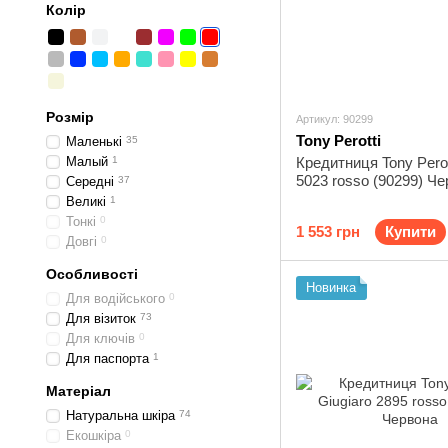
Колір
Розмір
Артикул: 90299
Tony Perotti
Маленькі
35
Малый
1
Кредитниця Tony Perott
5023 rosso (90299) Ч
Середні
37
Великі
1
Тонкі
0
1 553 грн
Купити
Довгі
0
Особливості
Новинка
Для водійського
0
Для візиток
73
Для ключів
0
Для паспорта
1
Матеріал
Натуральна шкіра
74
Екошкіра
0