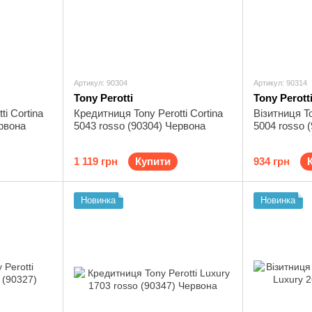
Артикул: 90304
Артикул: 90314
Tony Perotti
Tony Perott
i Cortina
Кредитниця Tony Perotti Cortina
Візитниця To
ервона
5043 rosso (90304) Червона
5004 rosso 
1 119 грн
Купити
934 грн
Новинка
Новинка