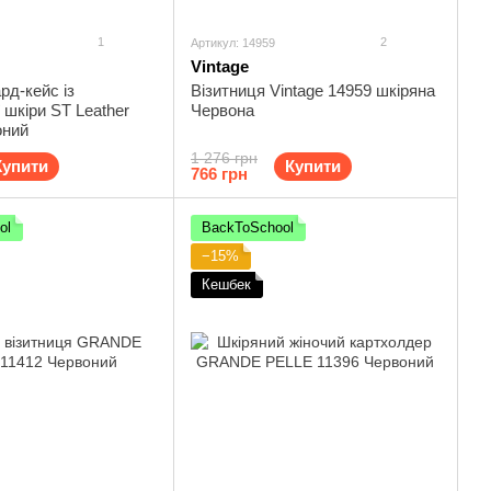
1
2
Артикул: 14959
Vintage
рд-кейс із
Візитниця Vintage 14959 шкіряна
 шкіри ST Leather
Червона
оний
1 276 грн
Купити
Купити
766 грн
ol
BackToSchool
−15%
Кешбек