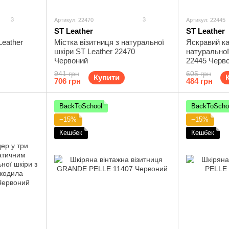
3
3
Артикул: 22470
Артикул: 22445
ST Leather
ST Leather
Leather
Містка візитниця з натуральної
Яскравий ка
шкіри ST Leather 22470
натуральної
Червоний
22445 Черв
941 грн
605 грн
Купити
706 грн
484 грн
BackToSchool
BackToScho
−15%
−15%
Кешбек
Кешбек