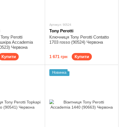
Артикул: 90524
i
Tony Perotti
Tony Perotti
Ключниця Tony Perotti Contatto
 шкіра Accademia
1703 rosso (90524) Червона
90523) Червона
Купити
1 671 грн
Купити
Новинка