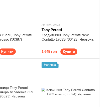
Артикул: 90423
i
Tony Perotti
 кнопці Tony Perotti
Кредитниця Tony Perotti New
 rosso (90387)
Contatto 1703S (90423) Червона
Купити
1 645 грн
Купити
Новинка