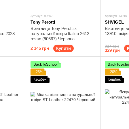
Артикул: 90667
Артикул: 13910
Tony Perotti
SHVIGEL
Візитниця Tony Perotti з
Візитниця в
ico 2028
натуральної шкіри Italico 2612
13910 шкіря
а
rosso (90667) Червона
914 грн
2 145 грн
Купити
329 грн
BackToSchool
BackToScho
−25%
−20%
Кешбек
Кешбек