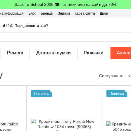
Back To School 2026 🎓 - знижки вже на сайті до 78%
на інформація
Блог
Бренди
Знижки
Карта сайта
Дроп
-50-50
Передзвонити вам?
Ремені
Дорожні сумки
Рюкзаки
Аксес
у
с
Сортування:
Новинка
Новинка