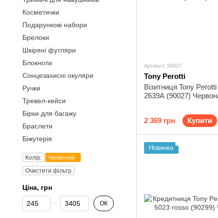
Косметички
Подарункові набори
Брелоки
Шкіряні футляри
Блокноти
Артикул: 90027
Сонцезахисні окуляри
Tony Perotti
Візитниця Tony Perotti 
Ручки
2639A (90027) Червон
Тревел-кейси
Бірки для багажу
2 369 грн
Купити
Браслети
Біжутерія
Новинка
Колір:
Червоний
Очистити фільтр
Ціна, грн
Від Ціна, грн
До Ціна, грн
ОК