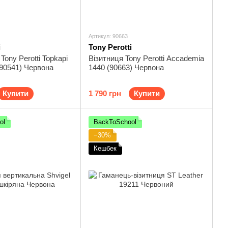
Артикул: 90663
i
Tony Perotti
ony Perotti Topkapi
Візитниця Tony Perotti Accademia
(90541) Червона
1440 (90663) Червона
Купити
1 790 грн
Купити
ol
BackToSchool
−30%
Кешбек