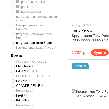
Шкіра морської змії
0
Шкіра ската
0
Шкіра крокодила
0
натуральная промасленная
кожа
0
Натуральная кожа +
Артикул: 90327
Canvas
0
Tony Perotti
натуральная кожа Crazy
Кредитниця Tony Perot
Horse
0
2895 rosso (90327) Ч
натуральная кожа Краст
1
Натуральная кожа Kayzer
0
1 737 грн
Купити
Бренд
Accessory Collection
0
Новинка
BlankNote
4
CANPELLINI
2
CROCODILE LEATHER
0
De Loris
1
GRANDE PELLE
6
Handmade
0
HiArt
21
KARYA
5
Napa Waili
0