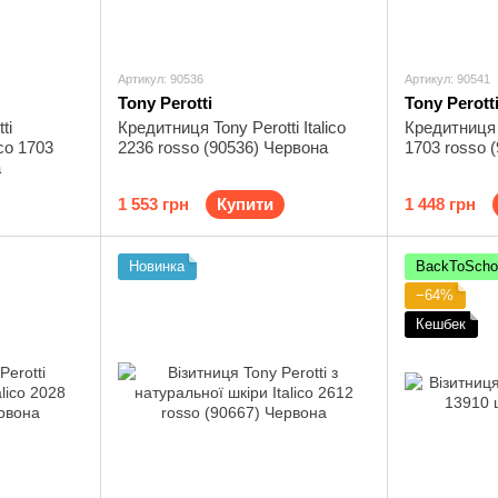
Артикул: 90536
Артикул: 90541
Tony Perotti
Tony Perott
ti
Кредитниця Tony Perotti Italico
Кредитниця T
co 1703
2236 rosso (90536) Червона
1703 rosso 
а
1 553 грн
Купити
1 448 грн
Новинка
BackToScho
−64%
Кешбек