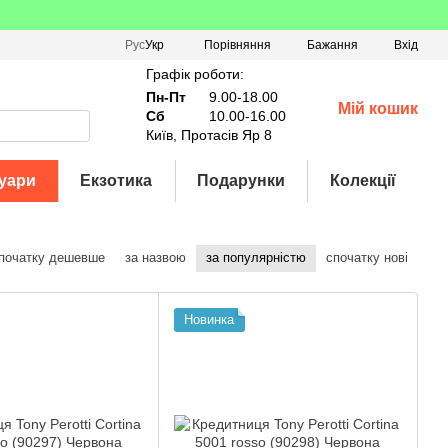
Порівняння
Рус
Укр
Бажання
Вхід
Графік роботи:
Пн-Пт
9.00-18.00
Мій кошик
Сб
10.00-16.00
Київ, Протасів Яр 8
уари
Екзотика
Подарунки
Колекції
початку дешевше
за назвою
за популярністю
спочатку нові
Новинка