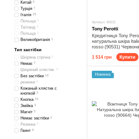
Китай
3
Турція
7
Італія
25
Польща
0
Артикул: 90531
Таїланд
0
Tony Perotti
Польща
0
Кредитниця Tony Perot
Великобританія
1
натуральна шкіра Itali
rosso (90531) Червон
Тип застібки
1 514 грн
Купити
Шкіряна стрічка
0
Немає
7
Шкіряний хлястик
0
Новинка
Без застібки
14
резинки
0
Кожаный хлястик с
кнопкой
3
Кнопка
23
Змійка
3
Магніт
5
Немає застібки
2
Резинка
0
Гвинт
9