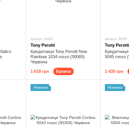
Артикул: 90065
Артикул: 90297
Tony Perotti
Tony Perott
Italico
Кредитниця Tony Perotti New
Кредитниця T
а
Rainbow 1034 rosso (90065)
5045 rosso 
Червона
1 619 грн
Купити
1 435 грн
Новинка
Новинка