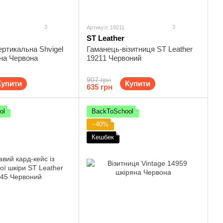
3
3
Артикул: 19211
ST Leather
ертикальна Shvigel
Гаманець-візитниця ST Leather
на Червона
19211 Червоний
907 грн
Купити
Купити
635 грн
ol
BackToSchool
−40%
Кешбек