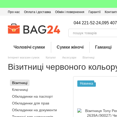
Перейти до основного контенту
Про нас
Оплата і доставка
Обмін і повернення
Гарантії
Контакт
Угода користувача
Відгуки про магазин
Оферта
Кешбек
044 221-52-24,
095 407
Чоловічі сумки
Сумки жіночі
Гаманці
Інтернет магазин сумок
Каталог
Аксесуари
Візитниці
Візитниці червоного кольор
Візитниці
Новинка
Ключниці
Обкладинки на паспорт
Обкладинки для прав
Обкладинки на документи
Тримачі для навушників