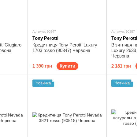
Артикул: 90347
Артикул: 90387
Tony Perotti
Tony Perott
ti Giugiaro
Кредитниця Tony Perotti Luxury
Візитниця на
ервона
1703 rosso (90347) Червона
Luxury 2639
Червона
1 390 грн
Купити
2 181 грн
Новинка
Новинка