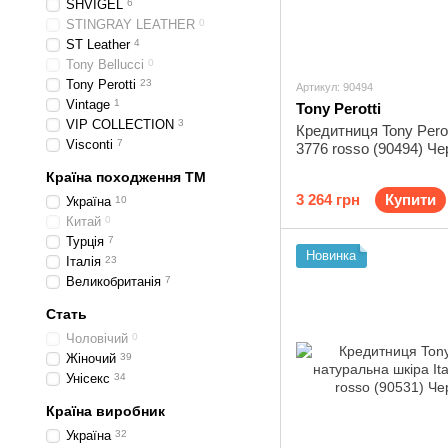
SHVIGEL
6
STINGRAY LEATHER
0
ST Leather
4
Tony Bellucci
0
Tony Perotti
23
Артикул: 90494
Vintage
1
Tony Perotti
VIP COLLECTION
3
Кредитниця Tony Pero
Visconti
7
3776 rosso (90494) Ч
Країна походження ТМ
3 264 грн
Купити
Україна
10
Китай
0
Турція
7
Новинка
Італія
23
Великобританія
7
Стать
Чоловічий
0
Жіночий
39
Унісекс
34
Країна виробник
Україна
32