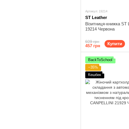
Артикул: 19214
ST Leather
Візитниця-книжка ST 
19214 Червона
609 грн
Купити
457 грн
BackToSchool
−35%
Кешбек