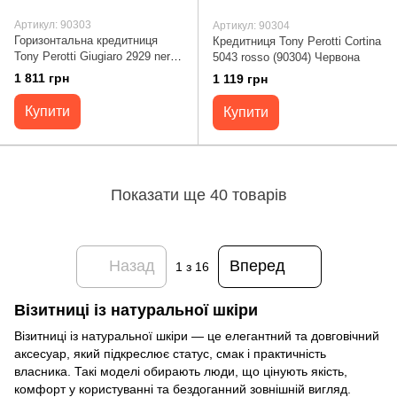
Артикул: 90303
Артикул: 90304
Горизонтальна кредитниця
Кредитниця Tony Perotti Cortina
Tony Perotti Giugiaro 2929 nero
5043 rosso (90304) Червона
(90303) Чорна
1 811 грн
1 119 грн
Купити
Купити
Показати ще 40 товарів
Назад
Вперед
1
з 16
Візитниці із натуральної шкіри
Візитниці із натуральної шкіри — це елегантний та довговічний
аксесуар, який підкреслює статус, смак і практичність
власника. Такі моделі обирають люди, що цінують якість,
комфорт у користуванні та бездоганний зовнішній вигляд.