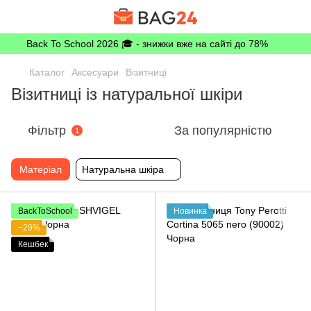
Back To School 2026 🎓 - знижки вже на сайті до 78%
Каталог
Аксесуари
Візитниці
Візитниці із натуральної шкіри
Фільтр
За популярністю
1
Матеріал
Натуральна шкіра
BackToSchool
Новинка
−29%
Кешбек