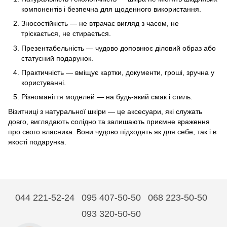
компонентів і безпечна для щоденного використання.
Зносостійкість — не втрачає вигляд з часом, не
тріскається, не стирається.
Презентабельність — чудово доповнює діловий образ або
статусний подарунок.
Практичність — вміщує картки, документи, гроші, зручна у
користуванні.
Різноманіття моделей — на будь-який смак і стиль.
Візитниці з натуральної шкіри — це аксесуари, які служать
довго, виглядають солідно та залишають приємне враження
про свого власника. Вони чудово підходять як для себе, так і в
якості подарунка.
044 221-52-24
095 407-50-50
068 223-50-50
093 320-50-50