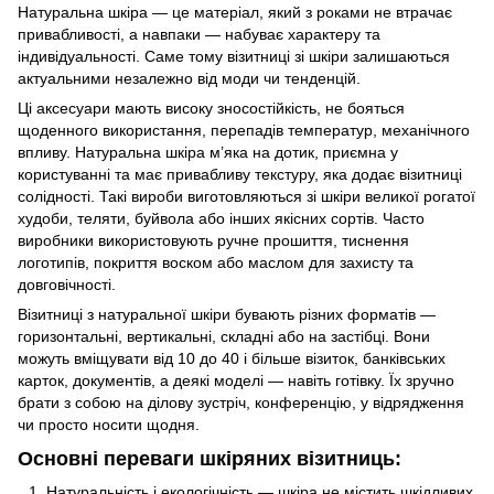
Натуральна шкіра — це матеріал, який з роками не втрачає
привабливості, а навпаки — набуває характеру та
індивідуальності. Саме тому візитниці зі шкіри залишаються
актуальними незалежно від моди чи тенденцій.
Ці аксесуари мають високу зносостійкість, не бояться
щоденного використання, перепадів температур, механічного
впливу. Натуральна шкіра м’яка на дотик, приємна у
користуванні та має привабливу текстуру, яка додає візитниці
солідності. Такі вироби виготовляються зі шкіри великої рогатої
худоби, теляти, буйвола або інших якісних сортів. Часто
виробники використовують ручне прошиття, тиснення
логотипів, покриття воском або маслом для захисту та
довговічності.
Візитниці з натуральної шкіри бувають різних форматів —
горизонтальні, вертикальні, складні або на застібці. Вони
можуть вміщувати від 10 до 40 і більше візиток, банківських
карток, документів, а деякі моделі — навіть готівку. Їх зручно
брати з собою на ділову зустріч, конференцію, у відрядження
чи просто носити щодня.
Основні переваги шкіряних візитниць:
Натуральність і екологічність — шкіра не містить шкідливих