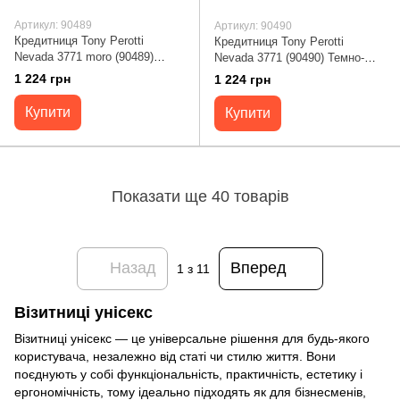
Артикул: 90489
Артикул: 90490
Кредитниця Tony Perotti
Кредитниця Tony Perotti
Nevada 3771 moro (90489)
Nevada 3771 (90490) Темно-
Коричнева
синя
1 224 грн
1 224 грн
Купити
Купити
Показати ще 40 товарів
Назад
Вперед
1
з 11
Візитниці унісекс
Візитниці унісекс — це універсальне рішення для будь-якого
користувача, незалежно від статі чи стилю життя. Вони
поєднують у собі функціональність, практичність, естетику і
ергономічність, тому ідеально підходять як для бізнесменів,