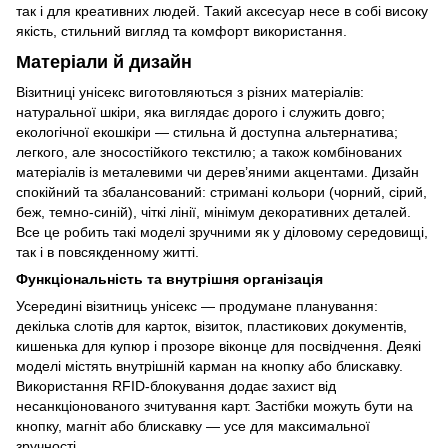
так і для креативних людей. Такий аксесуар несе в собі високу
якість, стильний вигляд та комфорт використання.
Матеріали й дизайн
Візитниці унісекс виготовляються з різних матеріалів:
натуральної шкіри, яка виглядає дорого і служить довго;
екологічної екошкіри — стильна й доступна альтернатива;
легкого, але зносостійкого текстилю; а також комбінованих
матеріалів із металевими чи дерев’яними акцентами. Дизайн
спокійний та збалансований: стримані кольори (чорний, сірий,
беж, темно-синій), чіткі лінії, мінімум декоративних деталей.
Все це робить такі моделі зручними як у діловому середовищі,
так і в повсякденному житті.
Функціональність та внутрішня організація
Усередині візитниць унісекс — продумане планування:
декілька слотів для карток, візиток, пластикових документів,
кишенька для купюр і прозоре віконце для посвідчення. Деякі
моделі містять внутрішній карман на кнопку або блискавку.
Використання RFID-блокування додає захист від
несанкціонованого зчитування карт. Застібки можуть бути на
кнопку, магніт або блискавку — усе для максимальної
зручності.