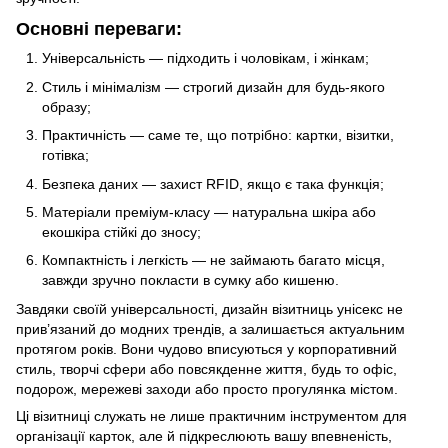
Основні переваги:
Універсальність — підходить і чоловікам, і жінкам;
Стиль і мінімалізм — строгий дизайн для будь-якого
образу;
Практичність — саме те, що потрібно: картки, візитки,
готівка;
Безпека даних — захист RFID, якщо є така функція;
Матеріали преміум‑класу — натуральна шкіра або
екошкіра стійкі до зносу;
Компактність і легкість — не займають багато місця,
завжди зручно покласти в сумку або кишеню.
Завдяки своїй універсальності, дизайн візитниць унісекс не
прив’язаний до модних трендів, а залишається актуальним
протягом років. Вони чудово вписуються у корпоративний
стиль, творчі сфери або повсякденне життя, будь то офіс,
подорож, мережеві заходи або просто прогулянка містом.
Ці візитниці служать не лише практичним інструментом для
організації карток, але й підкреслюють вашу впевненість,