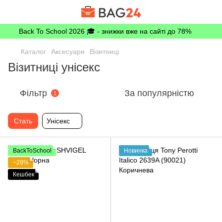
Back To School 2026 🎓 - знижки вже на сайті до 78%
Каталог
Аксесуари
Візитниці
Візитниці унісекс
Фільтр
За популярністю
1
Стать
Унісекс
BackToSchool
Новинка
−29%
Кешбек