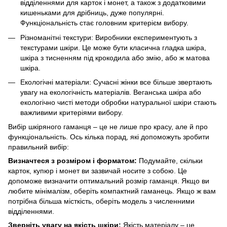
відділеннями для карток і монет, а також з додатковими
кишеньками для дрібниць, дуже популярні.
Функціональність стає головним критерієм вибору.
Різноманітні текстури: Виробники експериментують з
текстурами шкіри. Це може бути класична гладка шкіра,
шкіра з тисненням під крокодила або змію, або ж матова
шкіра.
Екологічні матеріали: Сучасні жінки все більше звертають
увагу на екологічність матеріалів. Веганська шкіра або
екологічно чисті методи обробки натуральної шкіри стають
важливими критеріями вибору.
Вибір шкіряного гаманця – це не лише про красу, але й про
функціональність. Ось кілька порад, які допоможуть зробити
правильний вибір:
Визначтеся з розміром і форматом:
Подумайте, скільки
карток, купюр і монет ви зазвичай носите з собою. Це
допоможе визначити оптимальний розмір гаманця. Якщо ви
любите мінімалізм, оберіть компактний гаманець. Якщо ж вам
потрібна більша місткість, оберіть модель з численними
відділеннями.
Зверніть увагу на якість шкіри:
Якість матеріалу – це