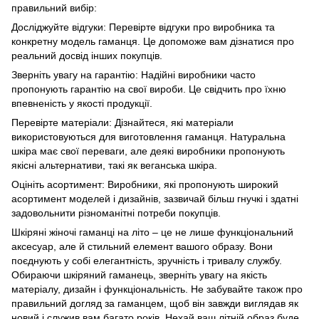
правильний вибір:
Досліджуйте відгуки: Перевірте відгуки про виробника та
конкретну модель гаманця. Це допоможе вам дізнатися про
реальний досвід інших покупців.
Зверніть увагу на гарантію: Надійні виробники часто
пропонують гарантію на свої вироби. Це свідчить про їхню
впевненість у якості продукції.
Перевірте матеріали: Дізнайтеся, які матеріали
використовуються для виготовлення гаманця. Натуральна
шкіра має свої переваги, але деякі виробники пропонують
якісні альтернативи, такі як веганська шкіра.
Оцініть асортимент: Виробники, які пропонують широкий
асортимент моделей і дизайнів, зазвичай більш гнучкі і здатні
задовольнити різноманітні потреби покупців.
Шкіряні жіночі гаманці на літо – це не лише функціональний
аксесуар, але й стильний елемент вашого образу. Вони
поєднують у собі елегантність, зручність і тривалу службу.
Обираючи шкіряний гаманець, зверніть увагу на якість
матеріалу, дизайн і функціональність. Не забувайте також про
правильний догляд за гаманцем, щоб він завжди виглядав як
новий і служив вам багато років. Нехай ваш літній образ буде