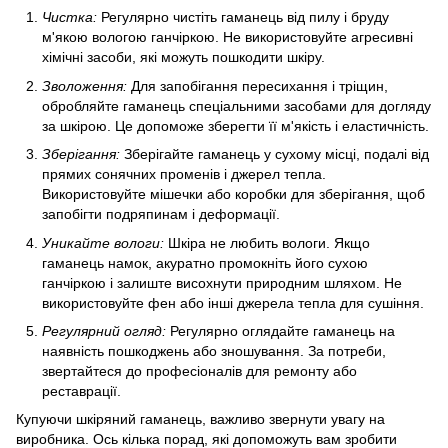
Чистка:
Регулярно чистіть гаманець від пилу і бруду
м'якою вологою ганчіркою. Не використовуйте агресивні
хімічні засоби, які можуть пошкодити шкіру.
Зволоження:
Для запобігання пересихання і тріщин,
обробляйте гаманець спеціальними засобами для догляду
за шкірою. Це допоможе зберегти її м'якість і еластичність.
Зберігання:
Зберігайте гаманець у сухому місці, подалі від
прямих сонячних променів і джерел тепла.
Використовуйте мішечки або коробки для зберігання, щоб
запобігти подряпинам і деформації.
Уникайте вологи:
Шкіра не любить вологи. Якщо
гаманець намок, акуратно промокніть його сухою
ганчіркою і залиште висохнути природним шляхом. Не
використовуйте фен або інші джерела тепла для сушіння.
Регулярний огляд:
Регулярно оглядайте гаманець на
наявність пошкоджень або зношування. За потреби,
звертайтеся до професіоналів для ремонту або
реставрації.
Купуючи шкіряний гаманець, важливо звернути увагу на
виробника. Ось кілька порад, які допоможуть вам зробити