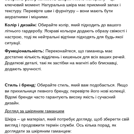
ключовий момент. Натуральна шкіра має приємний запах і
текстуру. Перевірте шви і фурнітуру – вони мають бути
акуратними і міцними.
Колір і дизайн:
Обирайте колір, який підходить до вашого
літнього гардеробу. Яскраві кольори додають образу свіжості і
настрою, тоді як нейтральні відтінки підходять для будь-якої
ситуації.
Функціональність:
Переконайтеся, що гаманець має
достатню кількість відділень і кишеньок для всіх ваших речей.
Додаткові деталі, такі як застібки на магніті або блискавці,
додають зручності.
Стиль і бренд:
Обирайте стиль, який вам подобається. Якщо
ви прихильниця певного бренду, перевірте його нові колекції.
Відомі бренди часто гарантують високу якість і сучасний
дизайн.
Догляд за шкіряним гаманцем
Шкіра – це матеріал, який потребує догляду, щоб зберегти свій
вигляд і продовжити термін служби. Ось кілька порад, як
доглядати за шкіряним гаманцем: