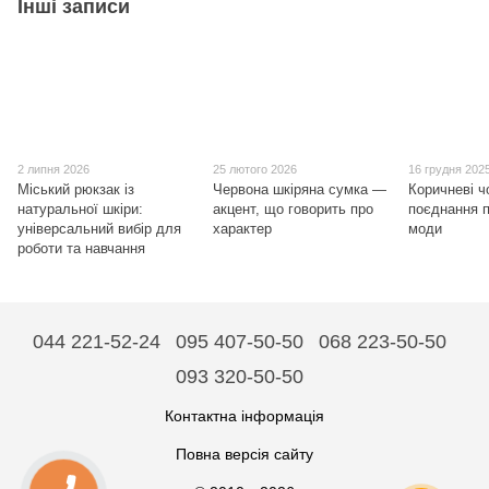
Інші записи
2 липня 2026
25 лютого 2026
16 грудня 202
Міський рюкзак із
Червона шкіряна сумка —
Коричневі ч
натуральної шкіри:
акцент, що говорить про
поєднання п
універсальний вибір для
характер
моди
роботи та навчання
044 221-52-24
095 407-50-50
068 223-50-50
093 320-50-50
Контактна інформація
Повна версія сайту