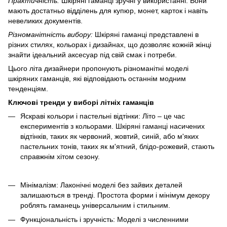
Практичність:
Шкіряні гаманці зручні у використанні. Вони
мають достатньо відділень для купюр, монет, карток і навіть
невеликих документів.
Різноманітність вибору:
Шкіряні гаманці представлені в
різних стилях, кольорах і дизайнах, що дозволяє кожній жінці
знайти ідеальний аксесуар під свій смак і потреби.
Цього літа дизайнери пропонують різноманітні моделі
шкіряних гаманців, які відповідають останнім модним
тенденціям.
Ключові тренди у виборі літніх гаманців
Яскраві кольори і пастельні відтінки: Літо – це час
експериментів з кольорами. Шкіряні гаманці насичених
відтінків, таких як червоний, жовтий, синій, або м'яких
пастельних тонів, таких як м'ятний, блідо-рожевий, стають
справжнім хітом сезону.
Мінімалізм: Лаконічні моделі без зайвих деталей
залишаються в тренді. Простота форми і мінімум декору
роблять гаманець універсальним і стильним.
Функціональність і зручність: Моделі з численними