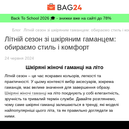
Back To School 2026 🎓 - знижки вже на сайті до 78%
Блог
Літній сезон зі шкіряним гаманцем: обираємо стиль і 
Літній сезон зі шкіряним гаманцем:
обираємо стиль і комфорт
24 червня 2024
Шкіряні жіночі гаманці на літо
Літній сезон – це час яскравих кольорів, легкості та
практичності. У цьому контексті вибір аксесуарів, зокрема
гаманців, має велике значення для завершення образу.
Шкіряні жіночі гаманці
на літо поєднують у собі елегантність,
зручність та тривалий термін служби. Давайте розглянемо,
чому саме шкіряні гаманці залишаються в тренді, які моделі
найпопулярніші цього літа, та як правильно доглядати за
ними.