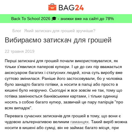
Back To School 2026 🎓 - знижки вже на сайті до 78%
Блог
Який затискач для грошей зручніше?
Вибираємо затискач для грошей
22 травня 2019
Перші затискачі для грошей почали використовуватися, як
тільки з'явилися паперові купюри. І це до сих пір вважається
аксесуаром багатих і статусних людей, хоча суть виробу вже
суттєво змінилася. Раніше його застосовували, бо у чоловіка
було занадто багато готівки, а носити в папці або просто в
кишені було незручно. Сьогодні ж все зовсім не так, тому що
готівка замінюється банківськими картами, і тільки одиниці
носять з собою багато купюр, зазвичай це пару папірців "про
всяк випадок".
Перевага сучасних затискачів для грошей в тому, що вони є
чудовою альтернативою великим
гаманцях
. Такий виріб можна
носити в кишені або сумці, він не займає багато місця, при