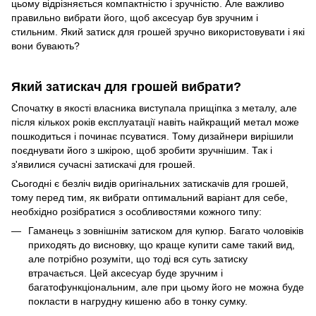
цьому відрізняється компактністю і зручністю. Але важливо
правильно вибрати його, щоб аксесуар був зручним і
стильним. Який затиск для грошей зручно використовувати і які
вони бувають?
Який затискач для грошей вибрати?
Спочатку в якості власника виступала прищіпка з металу, але
після кількох років експлуатації навіть найкращий метал може
пошкодиться і починає псуватися. Тому дизайнери вирішили
поєднувати його з шкірою, щоб зробити зручнішим. Так і
з'явилися сучасні затискачі для грошей.
Сьогодні є безліч видів оригінальних затискачів для грошей,
тому перед тим, як вибрати оптимальний варіант для себе,
необхідно розібратися з особливостями кожного типу:
Гаманець з зовнішнім затиском для купюр. Багато чоловіків
приходять до висновку, що краще купити саме такий вид,
але потрібно розуміти, що тоді вся суть затиску
втрачається. Цей аксесуар буде зручним і
багатофункціональним, але при цьому його не можна буде
покласти в нагрудну кишеню або в тонку сумку.