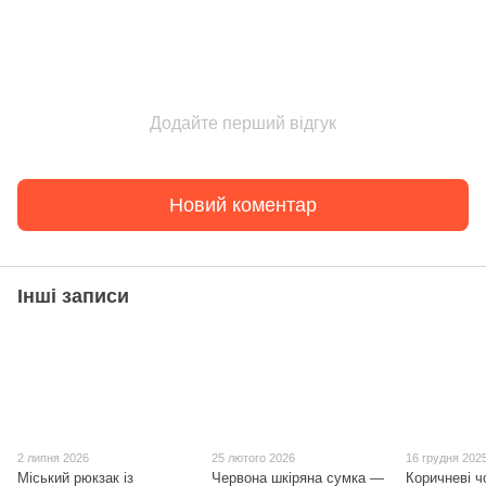
Додайте перший відгук
Новий коментар
Інші записи
2 липня 2026
25 лютого 2026
16 грудня 202
Міський рюкзак із
Червона шкіряна сумка —
Коричневі ч