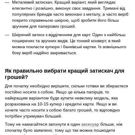
Металевий затискач. Кращий варіант, який виглядає
елегантно і розкішно, виконує своє завдання. Тримачі від
популярних брендів часто виконані з металу, а часто виріб
покрито справжньою шкірою, щоб зробити його більш
зручним для паперових грошей.
Шкіряний затиск з відділенням для карт. Один з найбільш
поширених та зручних видів. Це тонкий конверт, в який
можна покласти купюри і банківські картки. Із зовнішнього
боку виріб надійно закривається.
Як правильно вибрати кращий затискач для
грошей?
Для початку необхідно вирішити, скільки готівки ви збираєтеся
постійно носити з собою. Якщо це кілька папірців, то
найкращим варіантом буде купити невелику модель, яка
розрахована на 10-15 купюр і кредитні карти. Якщо ж ви
хочете часто носити з собою багато грошей, то відповідно
потрібен утримувач більший.
Тому не намагайтеся запхнути в один
аксесуар
більше, ніж
спочатку було заявлено, тому що так можна пошкодити