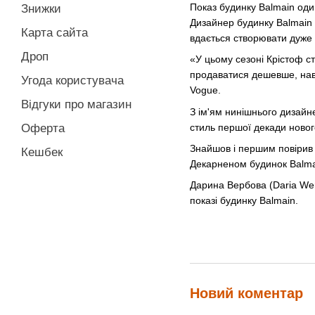
Показ будинку Balmain оди
Знижки
Дизайнер будинку Balmain К
Карта сайта
вдається створювати дуже с
Дроп
«У цьому сезоні Крістоф с
продаватися дешевше, наві
Угода користувача
Vogue.
Відгуки про магазин
З ім'ям нинішнього дизайн
стиль першої декади нового
Оферта
Знайшов і першим повірив 
Кешбек
Декарненом будинок Balmai
Дарина Вербова (Daria Wer
показі будинку Balmain.
Новий коментар