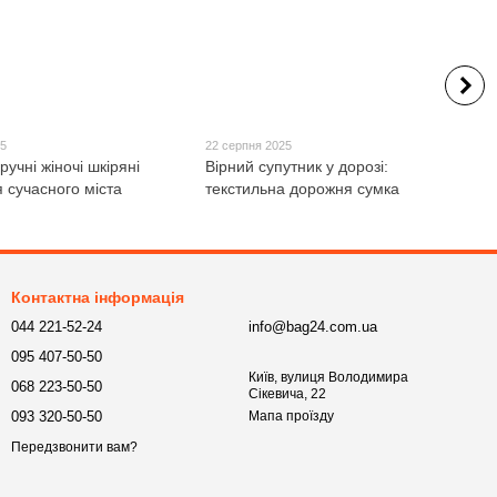
25
22 серпня 2025
ручні жіночі шкіряні
Вірний супутник у дорозі:
 сучасного міста
текстильна дорожня сумка
Контактна інформація
044 221-52-24
info@bag24.com.ua
095 407-50-50
Київ, вулиця Володимира
068 223-50-50
Сікевича, 22
093 320-50-50
Мапа проїзду
Передзвонити вам?