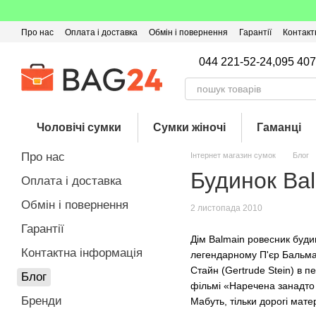
Перейти до основного контенту
Про нас
Оплата і доставка
Обмін і повернення
Гарантії
Контакт
Угода користувача
Відгуки про магазин
Оферта
Кешбек
044 221-52-24,
095 407
Чоловічі сумки
Сумки жіночі
Гаманці
Про нас
Інтернет магазин сумок
Блог
Будинок Bal
Оплата і доставка
Обмін і повернення
2 листопада 2010
Гарантії
Дім Balmain ровесник буд
Контактна інформація
легендарному П'єр Бальман
Стайн (Gertrude Stein) в п
Блог
фільмі «Наречена занадто г
Бренди
Мабуть, тільки дорогі матер