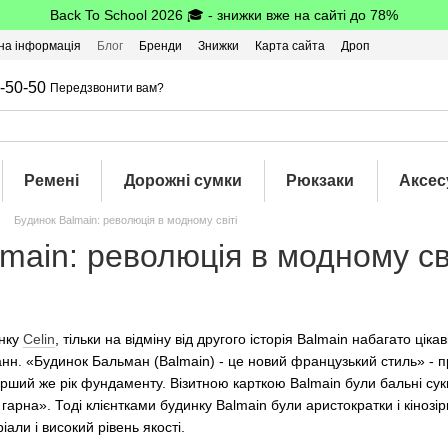
Back To School 2026 🎓 - знижки вже на сайті до 78%
на інформація
Блог
Бренди
Знижки
Карта сайта
Дроп
-50-50
Передзвонити вам?
Ремені
Дорожні сумки
Рюкзаки
Аксес
Будинок Balmain: революція в модному світі
main: революція в модному св
инку
Celin
, тільки на відміну від другого історія Balmain набагато цік
н. «Будинок Бальман (Balmain) - це новий французький стиль» - п
ерший же рік фундаменту. Візитною карткою Balmain були бальні сук
арна». Тоді клієнтками будинку Balmain були аристократки і кінозірки
іали і високий рівень якості.