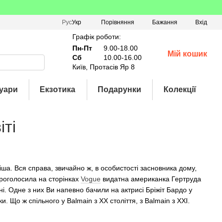
Порівняння
Рус
Укр
Бажання
Вхід
Графік роботи:
Пн-Пт
9.00-18.00
Мій кошик
Сб
10.00-16.00
Київ, Протасів Яр 8
уари
Екзотика
Подарунки
Колекції
іті
авіша. Вся справа, звичайно ж, в особистості засновника дому,
роголосила на сторінках
Vogue
видатна американка Гертруда
ні. Одне з них Ви напевно бачили на актрисі Бріжіт Бардо у
. Що ж спільного у Balmain з XX століття, з Balmain з XXI.