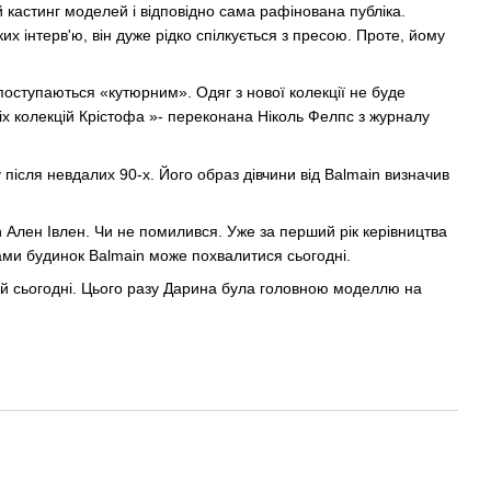
 кастинг моделей і відповідно сама рафінована публіка.
х інтерв'ю, він дуже рідко спілкується з пресою. Проте, йому
поступаються «кутюрним». Одяг з нової колекції не буде
х колекцій Крістофа »- переконана Ніколь Фелпс з журналу
ісля невдалих 90-х. Його образ дівчини від Balmain визначив
 Ален Івлен. Чи не помилився. Уже за перший рік керівництва
ами будинок Balmain може похвалитися сьогодні.
ей сьогодні. Цього разу Дарина була головною моделлю на