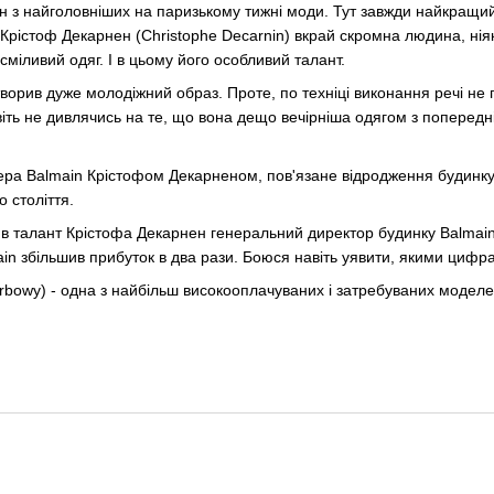
н з найголовніших на паризькому тижні моди. Тут завжди найкращий
рістоф Декарнен (Christophe Decarnin) вкрай скромна людина, ніяки
міливий одяг. І в цьому його особливий талант.
творив дуже молодіжний образ. Проте, по техніці виконання речі не 
ть не дивлячись на те, що вона дещо вечірніша одягом з попередні
ера Balmain Крістофом Декарненом, пов'язане відродження будинку п
 століття.
в талант Крістофа Декарнен генеральний директор будинку Balmain
n збільшив прибуток в два рази. Боюся навіть уявити, якими цифр
bowy) - одна з найбільш високооплачуваних і затребуваних модел