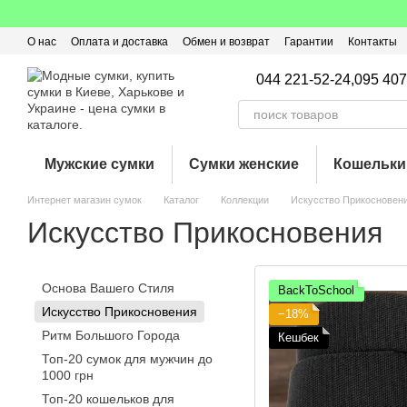
Перейти к основному контенту
О нас
Оплата и доставка
Обмен и возврат
Гарантии
Контакты
Пользовательское соглашение
Отзывы о магазине
Оферта
Кэ
044 221-52-24,
095 407
Мужские сумки
Сумки женские
Кошельки
Интернет магазин сумок
Каталог
Коллекции
Искусство Прикосновен
Искусство Прикосновения
Основа Вашего Стиля
BackToSchool
Искусство Прикосновения
−18%
Ритм Большого Города
Кешбек
Топ-20 сумок для мужчин до
1000 грн
Топ-20 кошельков для