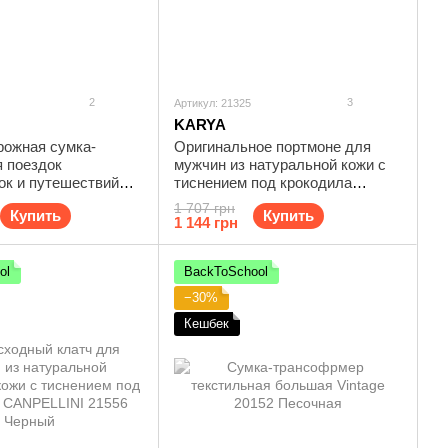
2
3
Артикул: 21325
KARYA
рожная сумка-
Оригинальное портмоне для
я поездок
мужчин из натуральной кожи с
ок и путешествий
тиснением под крокодила
10 Коричневая
KARYA 21325 Черный
1 707 грн
Купить
Купить
1 144 грн
ol
BackToSchool
−30%
Кешбек