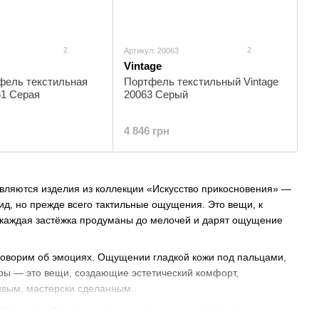
2
2
Артикул: 20063
Vintage
фель текстильная
Портфель текстильный Vintage
61 Серая
20063 Cерый
4 846 грн
 являются изделия из коллекции «Искусство прикосновения» —
ид, но прежде всего тактильные ощущения. Это вещи, к
б, каждая застёжка продуманы до мелочей и дарят ощущение
 говорим об эмоциях. Ощущении гладкой кожи под пальцами,
ары — это вещи, создающие эстетический комфорт,
ивым, мастерски сделанным.
Это моё». Людей, которые ценят не громкий логотип, а