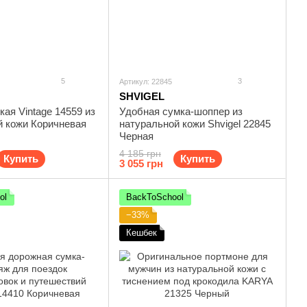
5
3
Артикул: 22845
SHVIGEL
ая Vintage 14559 из
Удобная сумка-шоппер из
й кожи Коричневая
натуральной кожи Shvigel 22845
Черная
4 185 грн
Купить
Купить
3 055 грн
ol
BackToSchool
−33%
Кешбек