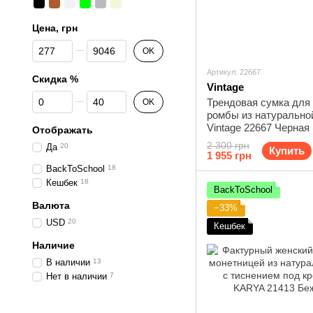
Цена, грн
От Цена, грн
До Цена, грн
OK
Артикул: 22667
Скидка %
Vintage
От Скидка %
До Скидка %
Трендовая сумка для
OK
ромбы из натурально
Vintage 22667 Черная
Отображать
2 300 грн
Да
20
Купить
1 955 грн
BackToSchool
18
Кешбек
18
BackToSchool
Валюта
−33%
USD
20
Кешбек
Наличие
В наличии
13
Нет в наличии
7