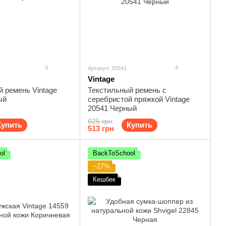
4
4
Артикул: 20541
Vintage
 ремень Vintage
Текстильный ремень с
ый
серебристой пряжкой Vintage
20541 Черный
625 грн
Купить
Купить
513 грн
ol
BackToSchool
−27%
Кешбек