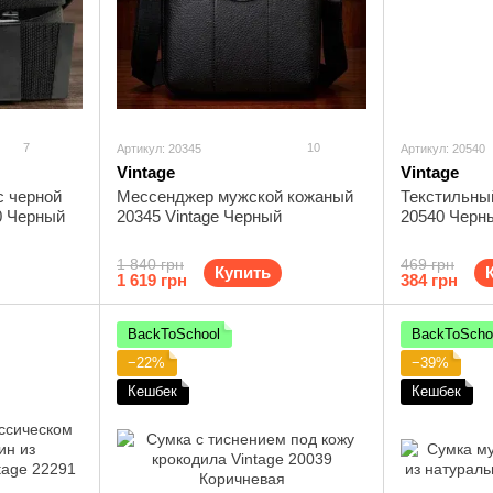
7
10
Артикул: 20345
Артикул: 20540
Vintage
Vintage
с черной
Мессенджер мужской кожаный
Текстильный
0 Черный
20345 Vintage Черный
20540 Черн
1 840 грн
469 грн
Купить
1 619 грн
384 грн
BackToSchool
BackToScho
−22%
−39%
Кешбек
Кешбек