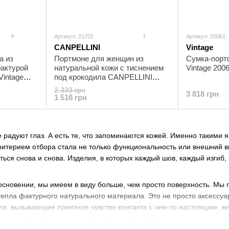
4
1
Артикул: 21701
Артикул: 20061
CANPELLINI
Vintage
а из
Портмоне для женщин из
Сумка-порт
фактурой
натуральной кожи с тиснением
Vintage 200
Vintage
под крокодила CANPELLINI
21701 Зеленое
2 333 грн
3 818 грн
1 516 грн
е радуют глаз. А есть те, что запоминаются кожей. Именно такими
критерием отбора стала не только функциональность или внешний в
ться снова и снова. Изделия, в которых каждый шов, каждый изги
основении, мы имеем в виду больше, чем просто поверхность. Мы
тепла фактурного натурального материала. Это не просто аксессу
и, вызывающие приятное чувство контакта с чем-то настоящим, ж
ля тех, кто выбирает не по трендам, а по внутреннему ощущению: «