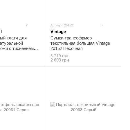
2
3
Артикул: 20152
I
Vintage
ый клатч для
Сумка-трансофрмер
натуральной
текстильная большая Vintage
кожи с тиснением
20152 Песочная
ила CANPELLINI
3 719 грн
ый
2 603 грн