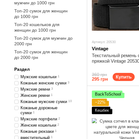
мужчин до 1000 грн
Топ-20 сумок для женщин
до 1000 грн
Топ-20 кошельков для
женщин до 1000 грн
Топ-20 сумок для мужчин до
Артикул: 20530
2000 грн
Vintage
Топ-20 сумок для женщин
Текстильный ремень 
до 2000 грн
пряжкой Vintage 2053
Раздел
360 грн
Купить
Мужские кошельки
1
295 грн
Кожаные женские сумки
3
Мужские ремни
3
BackToSchool
Женские ремни
1
Кожаные мужские сумки
10
−22%
Кожаные дорожные
Кешбек
сумки
1
Мужские портфели
2
Женские кошельки
2
Кожаные рюкзаки
1
вместительный
1