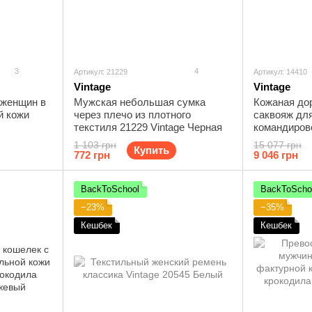
3
4
Артикул: 21229
Артикул: 14410
Vintage
Vintage
 женщин в
Мужская небольшая сумка
Кожаная до
й кожи
через плечо из плотного
саквояж дл
текстиля 21229 Vintage Черная
командиров
Vintage 144
1 103 грн
15 077 грн
Купить
772 грн
9 046 грн
BackToSchool
BackToScho
−23%
−35%
Кешбек
Кешбек