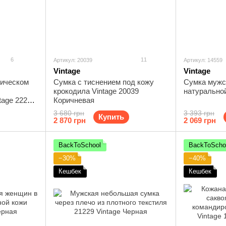
6
11
Артикул: 20039
Артикул: 14559
Vintage
Vintage
сическом
Сумка с тиснением под кожу
Сумка мужск
крокодила Vintage 20039
натурально
tage 22291
Коричневая
3 680 грн
3 393 грн
Купить
2 870 грн
2 069 грн
BackToSchool
BackToScho
−30%
−40%
Кешбек
Кешбек