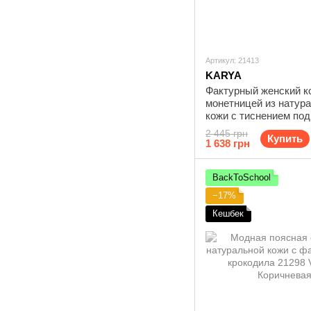
Артикул: 21413
KARYA
Фактурный женский к
монетницей из натур
кожи с тиснением под
KARYA 21413 Бежев
2 445 грн
Купить
1 638 грн
BackToSchool
−17%
Кешбек