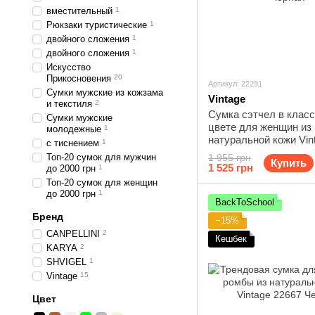
вместительный
1
Рюкзаки туристические
1
двойного сложения
1
двойного сложения
1
Искусство
Прикосновения
20
Артикул: 22291
Сумки мужские из кожзама
Vintage
и текстиля
2
Сумка сэтчел в клас
Сумки мужские
цвете для женщин из
молодежные
1
натуральной кожи Vin
с тиснением
1
Черная
Топ-20 сумок для мужчин
1 955 грн
Купить
1 525 грн
до 2000 грн
1
Топ-20 сумок для женщин
до 2000 грн
1
BackToSchool
Бренд
−15%
CANPELLINI
2
Кешбек
KARYA
2
SHVIGEL
1
Vintage
15
Цвет