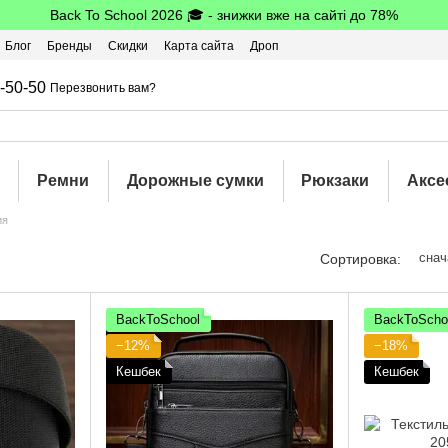
Back To School 2026 🎓 - знижки вже на сайті до 78%
Блог
Бренды
Скидки
Карта сайта
Дроп
шбэк
-50-50
Перезвонить вам?
Ремни
Дорожные сумки
Рюкзаки
Аксе
ия
снач
Сортировка:
BackToSchool
BackToScho
−12%
−18%
Кешбек
Кешбек