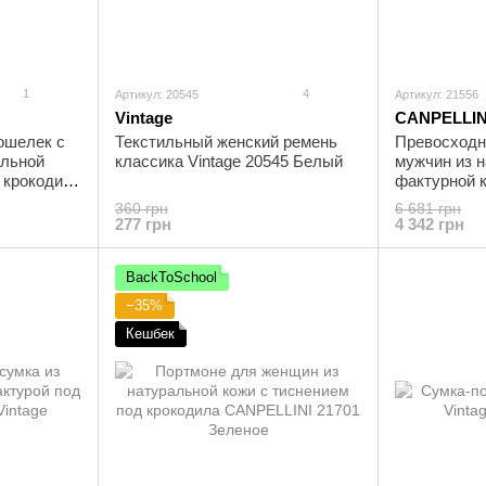
1
4
Артикул: 20545
Артикул: 21556
Vintage
CANPELLIN
ошелек с
Текстильный женский ремень
Превосходн
альной
классика Vintage 20545 Белый
мужчин из 
 крокодила
фактурной 
ый
под крокод
360 грн
6 681 грн
21556 Черн
277 грн
4 342 грн
BackToSchool
−35%
Кешбек