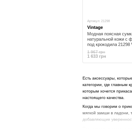
Артикул: 21298
Vintage
Модная поясная сумк
натуральной кожи с 
под крокодила 21298 
Коричневая
1 967 грн
1 633 грн
Есть аксессуары, которы
категории, где главным 
которым хочется прикаса
настоящего качества.
Когда мы говорим о прик
мягкой замши в ладони, 
добавляющие уверенност
Эта категория создана д