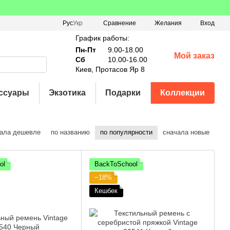
Сравнение
Рус
Укр
Желания
Вход
График работы:
Пн-Пт
9.00-18.00
Мой заказ
Сб
10.00-16.00
Киев, Протасов Яр 8
ссуары
Экзотика
Подарки
Коллекции
ала дешевле
по названию
по популярности
сначала новые
ol
BackToSchool
−18%
Кешбек