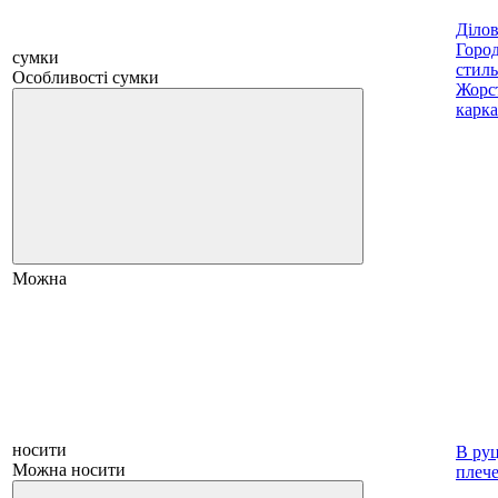
Діло
Горо
сумки
стиль
Особливості сумки
Жорс
карка
Можна
носити
В руц
Можна носити
плеч