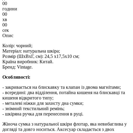
00
години
00
хв
00
сек
Опис
Колір: чорний;
Матеріал: натуральна шкіра;
Розмір (ШхВхГ, см): 24,5 х17,5х10 см;
Країна виробник: Китай.
Бренд: Vintage.
Особливості:
- закривається на блискавку та клапан із двома магнітами;
- всередині: два відділення, потайна кишеня на блискавці та
кишеня відкритого типу;
- металеві ніжки для захисту дна сумки;
- знімний текстильний ремінь;
- шкіряна ручка для перенесення в руці.
Жіноча сумка з натуральної шкіри флотар, яка невибаглива у
догляді та довго носиться. Аксесуар складається з двох