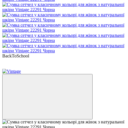
BackToSchool
−22%
Кешбек