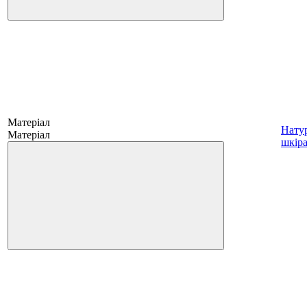
Матеріал
Нату
Матеріал
шкір