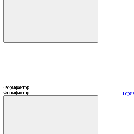
Формфактор
Формфактор
Гори