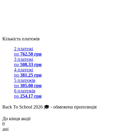
Кількість платежів
2 платежі
по
762.50 грн
3 платежі
по
508.33 грн
4 платежі
по
381.25 грн
5 платежів
по
305.00 грн
6 платежів
по
254.17 грн
Back To School 2026 🎓 - обмежена пропозиція
До кінця акції
0
дні