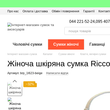
Перейти до основного контенту
Про нас
Оплата і доставка
Обмін і повернення
Гарантії
Контакт
Угода користувача
Відгуки про магазин
Оферта
Кешбек
044 221-52-24,
095 407
Чоловічі сумки
Сумки жіночі
Гаманці
Інтернет магазин сумок
Каталог
Сумки жіночі
Клатчі, вечірні сумки
Жіноча шкіряна сумка Ricco
Артикул: brp_1l623-beige
Написати відгук
−32%