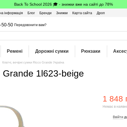
Back To School 2026 🎓 - знижки вже на сайті до 78%
на інформація
Блог
Бренди
Знижки
Карта сайта
Дроп
-50-50
Передзвонити вам?
Ремені
Дорожні сумки
Рюкзаки
Аксес
Клатчі, вечірні сумки Ricco Grande Україна
 Grande 1l623-beige
1 848 
Немає в наявн
Ввійти
д
%