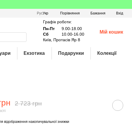
Порівняння
Рус
Укр
Бажання
Вхід
Графік роботи:
Пн-Пт
9.00-18.00
Мій кошик
Сб
10.00-16.00
Київ, Протасів Яр 8
уари
Екзотика
Подарунки
Колекції
грн
2 723 грн
ості
ля відображення накопичувальної знижки