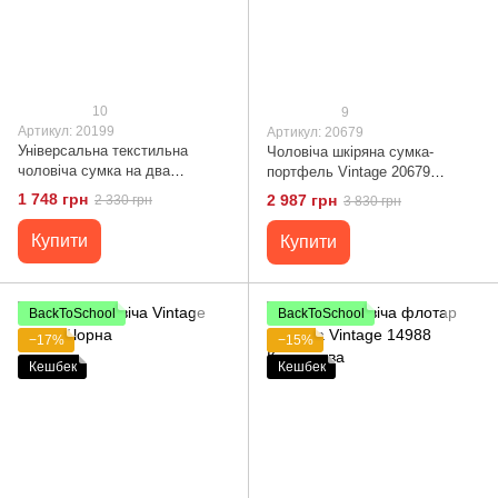
10
9
Артикул: 20199
Артикул: 20679
Універсальна текстильна
Чоловіча шкіряна сумка-
чоловіча сумка на два
портфель Vintage 20679
відділення Vintage 20199
Коричневий
1 748 грн
2 987 грн
2 330 грн
3 830 грн
Чорна
Купити
Купити
BackToSchool
BackToSchool
−17%
−15%
Кешбек
Кешбек