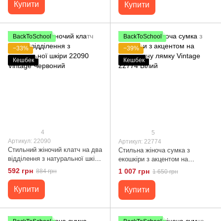
Купити
Купити
BackToSchool
BackToSchool
−33%
−39%
Кешбек
Кешбек
4
5
Артикул: 22090
Артикул: 22774
Стильний жіночий клатч на два
Стильна жіноча сумка з
відділення з натуральної шкіри
екошкіри з акцентом на
22090 Vintage Червоний
текстильну лямку Vintage
592 грн
1 007 грн
884 грн
1 650 грн
22774 Білий
Купити
Купити