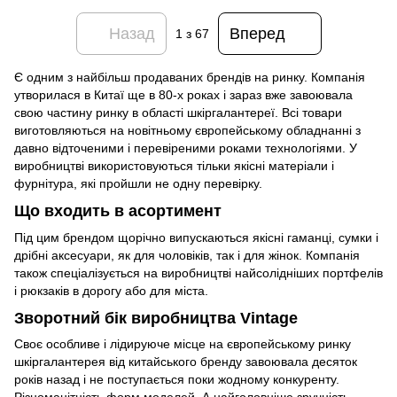
Назад
Вперед
1
з 67
Є одним з найбільш продаваних брендів на ринку. Компанія
утворилася в Китаї ще в 80-х роках і зараз вже завоювала
свою частину ринку в області шкіргалантереї. Всі товари
виготовляються на новітньому європейському обладнанні з
давно відточеними і перевіреними роками технологіями. У
виробництві використовуються тільки якісні матеріали і
фурнітура, які пройшли не одну перевірку.
Що входить в асортимент
Під цим брендом щорічно випускаються якісні гаманці, сумки і
дрібні аксесуари, як для чоловіків, так і для жінок. Компанія
також спеціалізується на виробництві найсолідніших портфелів
і рюкзаків в дорогу або для міста.
Зворотний бік виробництва Vintage
Своє особливе і лідируюче місце на європейському ринку
шкіргалантерея від китайського бренду завоювала десяток
років назад і не поступається поки жодному конкуренту.