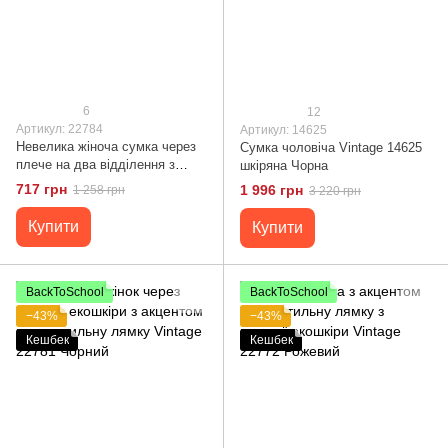
6
12
Артикул: 22784
Артикул: 14625
Невелика жіноча сумка через
Сумка чоловіча Vintage 14625
плече на два відділення з
шкіряна Чорна
екошкіри Vintage 22784 Чорний
717 грн
1 996 грн
1 258 грн
3 220 грн
Купити
Купити
BackToSchool
BackToSchool
−43%
−43%
Кешбек
Кешбек