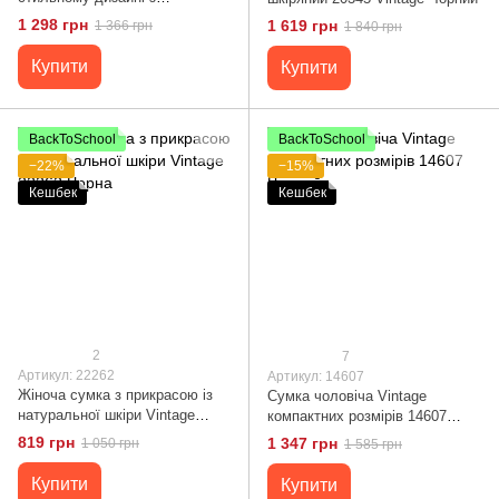
натуральної шкіри 22086
1 298 грн
1 619 грн
1 366 грн
1 840 грн
Vintage Чорна
Купити
Купити
BackToSchool
BackToSchool
−22%
−15%
Кешбек
Кешбек
2
7
Артикул: 22262
Артикул: 14607
Жіноча сумка з прикрасою із
Сумка чоловіча Vintage
натуральної шкіри Vintage
компактних розмірів 14607
22262 Чорна
Чорний
819 грн
1 347 грн
1 050 грн
1 585 грн
Купити
Купити