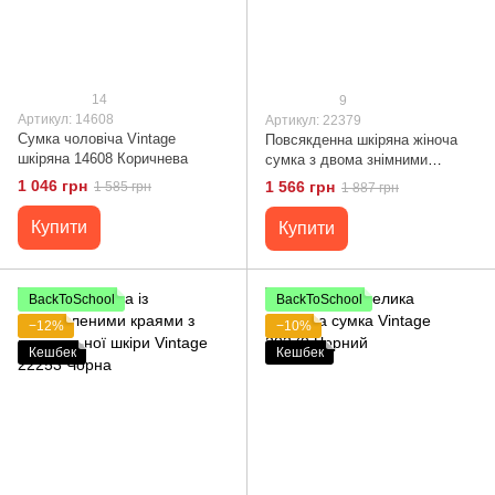
14
9
Артикул: 14608
Артикул: 22379
Сумка чоловіча Vintage
Повсякденна шкіряна жіноча
шкіряна 14608 Коричнева
сумка з двома знімними
ременями Vintage 22379 Чорна
1 046 грн
1 566 грн
1 585 грн
1 887 грн
Купити
Купити
BackToSchool
BackToSchool
−12%
−10%
Кешбек
Кешбек