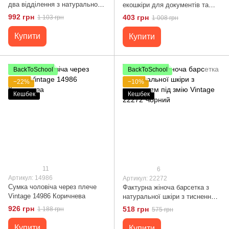
два відділення з натуральної
екошкіри для документів та
шкіри Vintage 22799 Чорний
міста Vintage 20559 Чорна
992 грн
403 грн
1 103 грн
1 008 грн
Купити
Купити
BackToSchool
BackToSchool
−22%
−10%
Кешбек
Кешбек
11
6
Артикул: 14986
Артикул: 22272
Сумка чоловіча через плече
Фактурна жіноча барсетка з
Vintage 14986 Коричнева
натуральної шкіри з тисненням
під змію Vintage 22272 Чорний
926 грн
518 грн
1 188 грн
575 грн
Купити
Купити