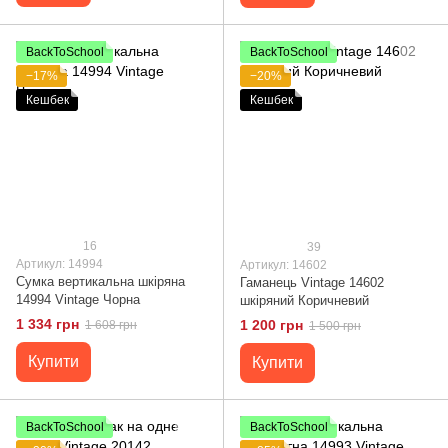
BackToSchool
BackToSchool
−17%
−20%
Кешбек
Кешбек
16
39
Артикул: 14994
Артикул: 14602
Сумка вертикальна шкіряна
Гаманець Vintage 14602
14994 Vintage Чорна
шкіряний Коричневий
1 334 грн
1 200 грн
1 608 грн
1 500 грн
Купити
Купити
BackToSchool
BackToSchool