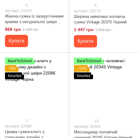
5
5
Артикул: 22253
Артикул: 20370
Жіноча сумка із заокругленими
Шкіряна невелика чоловіча
краями з натуральної шкіри
сумка Vintage 20370 Чорний
Vintage 22253 Чорна
968 грн
1 447 грн
1 100 грн
1 608 грн
Купити
Купити
BackToSchool
BackToSchool
−5%
−12%
Кешбек
Кешбек
3
10
Артикул: 22086
Артикул: 20345
Цікава сумка-клатч у
Мессенджер чоловічий
стильному дизайні з
шкіряний 20345 Vintage Чорний