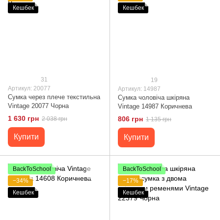
Кешбек
Кешбек
31
19
Артикул: 20077
Артикул: 14987
Сумка через плече текстильна
Сумка чоловіча шкіряна
Vintage 20077 Чорна
Vintage 14987 Коричнева
1 630 грн
806 грн
2 038 грн
1 135 грн
Купити
Купити
BackToSchool
BackToSchool
−34%
−17%
Кешбек
Кешбек