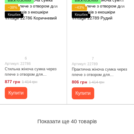
BackToSchool
BackToSchool
−38%
−43%
Кешбек
Кешбек
6
7
Артикул: 22786
Артикул: 22789
Стильна жіноча сумка через
Практична жіноча сумка через
плече з отвором для
плече з отвором для
навушників з екошкіри Vintage
навушників з екошкіри Vintage
877 грн
806 грн
1 414 грн
1 414 грн
22786 Коричневий
22789 Рудий
Купити
Купити
Показати ще 40 товарів