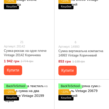
−30%
−25%
Кешбек
Кешбек
21
6
Артикул: 20142
Артикул: 14993
Сумка-рюкзак на одне плече
Сумка вертикальна компактна
Vintage 20142 Коричнева
14993 Vintage Коричневий
1 942 грн
853 грн
2 774 грн
1 138 грн
Купити
Купити
BackToSchool
BackToSchool
−25%
−22%
Кешбек
Кешбек