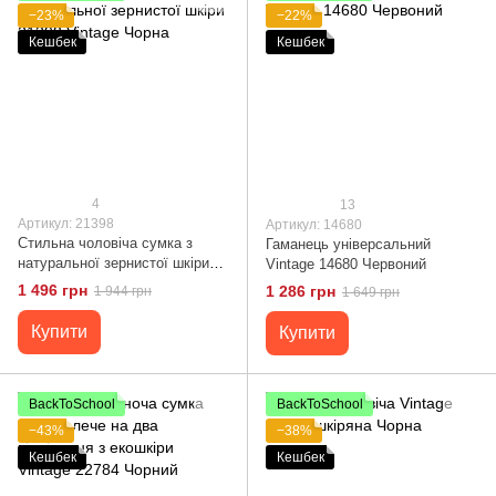
−23%
−22%
Кешбек
Кешбек
4
13
Артикул: 21398
Артикул: 14680
Стильна чоловіча сумка з
Гаманець універсальний
натуральної зернистої шкіри
Vintage 14680 Червоний
21398 Vintage Чорна
1 496 грн
1 286 грн
1 944 грн
1 649 грн
Купити
Купити
BackToSchool
BackToSchool
−43%
−38%
Кешбек
Кешбек