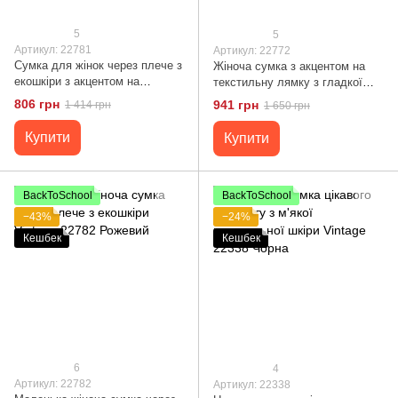
5
5
Артикул: 22781
Артикул: 22772
Сумка для жінок через плече з
Жіноча сумка з акцентом на
екошкіри з акцентом на
текстильну лямку з гладкої
текстильну лямку Vintage
екошкіри Vintage 22772
806 грн
941 грн
1 414 грн
1 650 грн
22781 Чорний
Рожевий
Купити
Купити
BackToSchool
BackToSchool
−43%
−24%
Кешбек
Кешбек
6
4
Артикул: 22782
Артикул: 22338