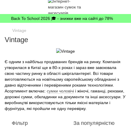
Back To School 2026 🎓 - знижки вже на сайті до 78%
Vintage
Vintage
Є одним з найбільш продаваних брендів на ринку. Компанія
утворилася в Китаї ще в 80-х роках і зараз вже завоювала
свою частину ринку в області шкіргалантереї. Всі товари
виготовляються на новітньому європейському обладнанні з
давно відточеними і перевіреними роками технологіями.
Асортимент включає:
сумки чоловічі
і жіночі, гаманці, рюкзаки,
дорожні сумки, обкладинки на документи та інші аксессуари. У
виробництві використовуються тільки якісні матеріали і
фурнітура, які пройшли не одну перевірку.
Фільтр
За популярністю