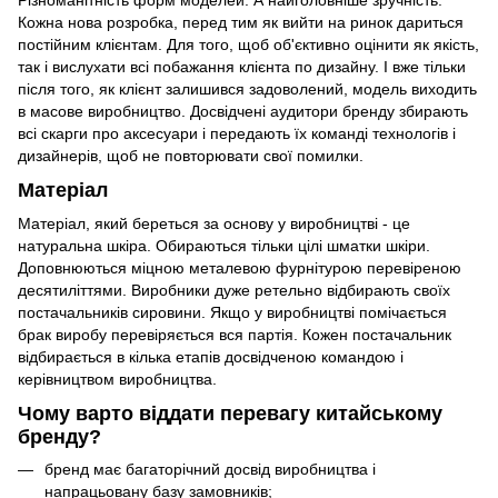
Різноманітність форм моделей. А найголовніше зручність.
Кожна нова розробка, перед тим як вийти на ринок дариться
постійним клієнтам. Для того, щоб об'єктивно оцінити як якість,
так і вислухати всі побажання клієнта по дизайну. І вже тільки
після того, як клієнт залишився задоволений, модель виходить
в масове виробництво. Досвідчені аудитори бренду збирають
всі скарги про аксесуари і передають їх команді технологів і
дизайнерів, щоб не повторювати свої помилки.
Матеріал
Матеріал, який береться за основу у виробництві - це
натуральна шкіра. Обираються тільки цілі шматки шкіри.
Доповнюються міцною металевою фурнітурою перевіреною
десятиліттями. Виробники дуже ретельно відбирають своїх
постачальників сировини. Якщо у виробництві помічається
брак виробу перевіряється вся партія. Кожен постачальник
відбирається в кілька етапів досвідченою командою і
керівництвом виробництва.
Чому варто віддати перевагу китайському
бренду?
бренд має багаторічний досвід виробництва і
напрацьовану базу замовників;