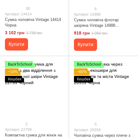
38
6
Артикул: 14414
Артикул: 14988
Сумка чоловіча Vintage 14414
Сумка чоловіча флотар
Чорна
шкіряна Vintage 14988
Коричнева
3 102 грн
918 грн
3 738 грн
1 080 грн
Купити
Купити
BackToSchool
BackToSchool
−10%
−60%
Кешбек
Кешбек
2
5
Артикул: 22799
Артикул: 20559
Компактна сумка для жінок на
Чоловіча сумка через плече з