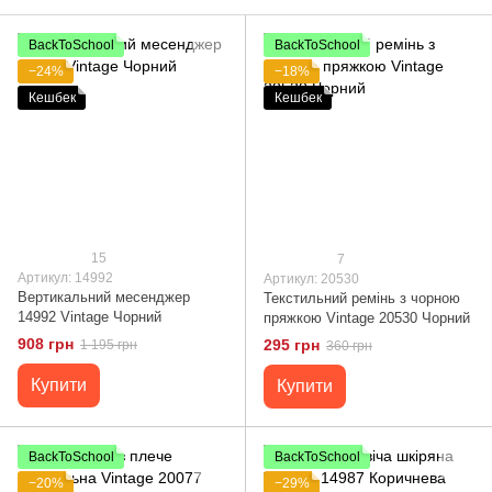
BackToSchool
BackToSchool
−24%
−18%
Кешбек
Кешбек
15
7
Артикул: 14992
Артикул: 20530
Вертикальний месенджер
Текстильний ремінь з чорною
14992 Vintage Чорний
пряжкою Vintage 20530 Чорний
908 грн
295 грн
1 195 грн
360 грн
Купити
Купити
BackToSchool
BackToSchool
−20%
−29%