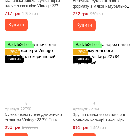
Маленька жіноча сумка через
Невелика сумка цікавого
плече з екошкіри Vintage 22782
формату з м'якої натуральної
Рожевий
шкіри Vintage 22338 Чорна
717 грн
722 грн
1 258 грн
950 грн
Купити
Купити
BackToSchool
BackToSchool
−38%
−38%
Кешбек
Кешбек
5
6
Артикул: 22790
Артикул: 22794
Сумка через плече для жінок з
Зручна сумка через плече в
екошкіри Vintage 22790 Світло-
модному кольорі з екошкіри
коричневий
Vintage 22794 Коричневий
991 грн
991 грн
1 598 грн
1 598 грн