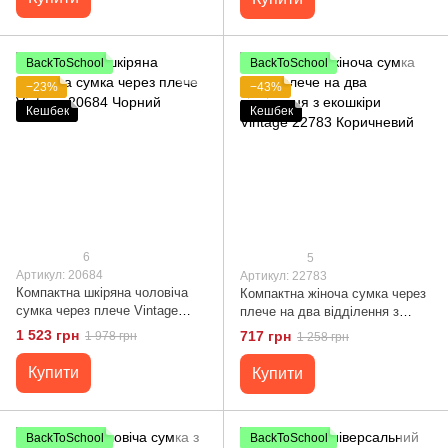
BackToSchool
BackToSchool
−23%
−43%
Кешбек
Кешбек
6
5
Артикул: 20684
Артикул: 22783
Компактна шкіряна чоловіча
Компактна жіноча сумка через
сумка через плече Vintage
плече на два відділення з
20684 Чорний
екошкіри Vintage 22783
1 523 грн
717 грн
1 978 грн
1 258 грн
Коричневий
Купити
Купити
BackToSchool
BackToSchool