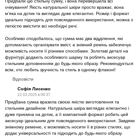
Придбали цю стильну сумку, і вона перевершила всі
очікування! Якість натуральної шкіри просто вражає, вона
м’яка на дотик та виглядає дуже елегантно. Розмір і формат
ідеально підходять для повсякденного використання, можна з
легкістю вмістити всі необхідні речі.
Особливо сподобалось, що сумка має два відділення, які
допомагають організувати вміст, а знімний ремінь забезпечує
можливість носити її різними способами. Золотаві деталі на
фурнітурі додають особливого шарму та роблять аксесуар
стильним доповненням до будь-якого образу. Рекомендується
всім, хто любить зручність та стиль в одному флаконі!
Відповісти
Софія Лисенко
22.03.2025 в 08:37
Придбана сумка вразила своєю якістю виготовлення та
стильним дизайном. Натуральна шкіра виглядає елегантно і
дуже приємна на дотик, а її компактний формат робить цей
аксесуар ідеальним для повсякденного використання. Завдяки
знімному ременю, є можливість носити її в різних стилях, що
додає універсальності та підходить до будь-якого образу.