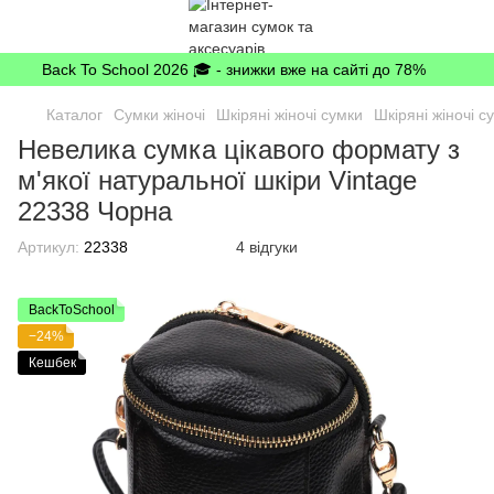
Back To School 2026 🎓 - знижки вже на сайті до 78%
Каталог
Сумки жіночі
Шкіряні жіночі сумки
Шкіряні жіночі с
Невелика сумка цікавого формату з
м'якої натуральної шкіри Vintage
22338 Чорна
Артикул:
22338
4 відгуки
BackToSchool
−24%
Кешбек