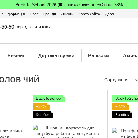
Back To School 2026 🎓 - знижки вже на сайті до 78%
на інформація
Блог
Бренди
Знижки
Карта сайта
Дроп
-50-50
Передзвонити вам?
Ремені
Дорожні сумки
Рюкзаки
Аксес
оловічий
с
Сортування:
BackToSchool
BackToScho
−32%
−22%
Кешбек
Кешбек