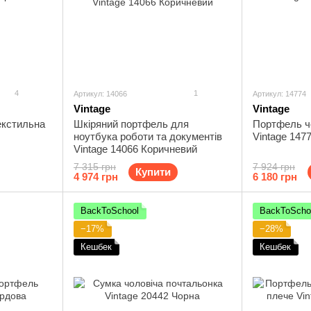
4
1
Артикул: 14066
Артикул: 14774
Vintage
Vintage
екстильна
Шкіряний портфель для
Портфель чо
ноутбука роботи та документів
Vintage 147
Vintage 14066 Коричневий
7 315 грн
7 924 грн
Купити
4 974 грн
6 180 грн
BackToSchool
BackToScho
−17%
−28%
Кешбек
Кешбек