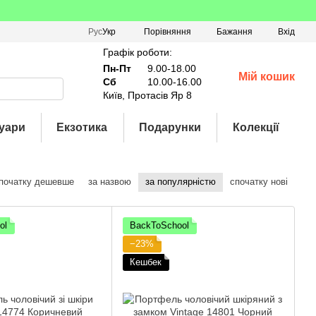
Порівняння
Рус
Укр
Бажання
Вхід
Графік роботи:
Пн-Пт
9.00-18.00
Мій кошик
Сб
10.00-16.00
Київ, Протасів Яр 8
уари
Екзотика
Подарунки
Колекції
початку дешевше
за назвою
за популярністю
спочатку нові
ol
BackToSchool
−23%
Кешбек