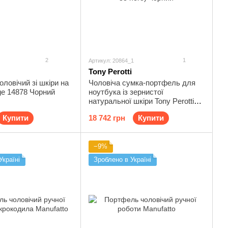
2
1
Артикул: 20864_1
Tony Perotti
ловічий зі шкіри на
Чоловіча сумка-портфель для
ge 14878 Чорний
ноутбука із зернистої
натуральної шкіри Tony Perotti
20864_1 (6036-38 nero) Чорний
Купити
18 742 грн
Купити
−9%
Україні
Зроблено в Україні