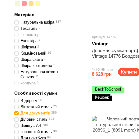
Матеріал
Натуральна шкіра
337
Текстиль
3
Поліестер
0
Артикул: 14776
Екошкіра
2
Vintage
Шкірзам
2
Дорожня сумка-порт
Комбінований
16
Vintage 14776 Бордов
Шкіра ската
1
Шкіра крокодила
2
10 395 грн
Купити
Натуральная кожа +
8 628 грн
Canvas
11
кордура
0
BackToSchool
Особливості сумки
Кешбек
В дорогу
38
Вінтажний стиль
75
Для документів
386
Діловий стиль
393
Вміщує А4
708
Городской стиль
38
Для ноутбука
84