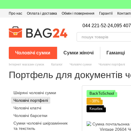
Перейти до основного контенту
Про нас
Оплата і доставка
Обмін і повернення
Гарантії
Контакт
Угода користувача
Відгуки про магазин
Оферта
Кешбек
044 221-52-24,
095 407
Чоловічі сумки
Сумки жіночі
Гаманці
Інтернет магазин сумок
Каталог
Чоловічі сумки
Чоловічі портфелі
Портфель для документів ч
Шкіряні чоловічі сумки
BackToSchool
Чоловічі портфелі
−38%
Чоловічі клатчі
Кешбек
Чоловічі барсетки
Сумки чоловічі шкірзамінник
та текстиль