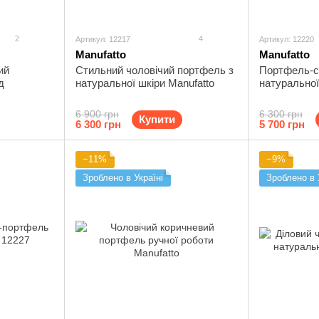
2
4
Артикул: 12217
Артикул: 12220
Manufatto
Manufatto
ий
Стильний чоловічий портфель з
Портфель-с
д
натуральної шкіри Manufatto
натуральної
6 900 грн
6 300 грн
Купити
6 300 грн
5 700 грн
−11%
−9%
Зроблено в Україні
Зроблено в 