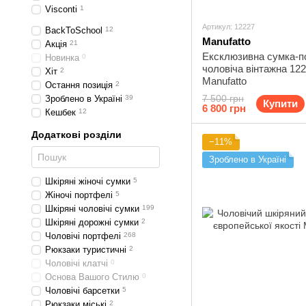
Visconti
1
Артикул: 12227
BackToSchool
12
Manufatto
Акція
21
Ексклюзивна сумка-
Новинка
0
чоловіча вінтажна 12
Хіт
2
Manufatto
Остання позиція
2
7 500 грн
Зроблено в Україні
39
Купити
6 800 грн
Кешбек
12
Додаткові розділи
−11%
Зроблено в Україні
Шкіряні жіночі сумки
5
Жіночі портфелі
5
Шкіряні чоловічі сумки
199
Шкіряні дорожні сумки
2
Чоловічі портфелі
268
Рюкзаки туристичні
2
Чоловічі клатчі
0
Основа Вашого Стилю
0
Чоловічі барсетки
5
Рюкзаки міські
2