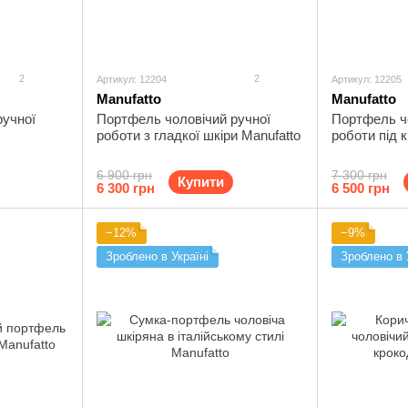
2
2
Артикул: 12204
Артикул: 12205
Manufatto
Manufatto
ручної
Портфель чоловічий ручної
Портфель ч
роботи з гладкої шкіри Manufatto
роботи під 
6 900 грн
7 300 грн
Купити
6 300 грн
6 500 грн
−12%
−9%
Зроблено в Україні
Зроблено в 