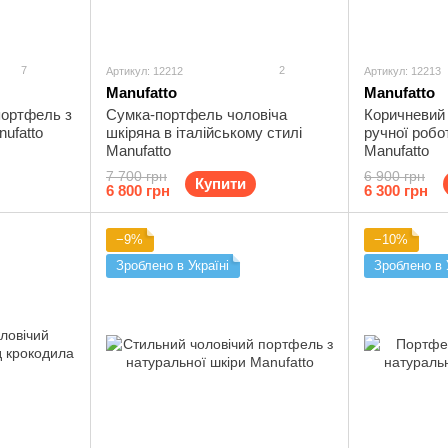
7
2
Артикул: 12212
Артикул: 12213
Manufatto
Manufatto
портфель з
Сумка-портфель чоловіча
Коричневий
ufatto
шкіряна в італійському стилі
ручної робо
Manufatto
Manufatto
7 700 грн
6 900 грн
Купити
6 800 грн
6 300 грн
−9%
−10%
Зроблено в Україні
Зроблено в 