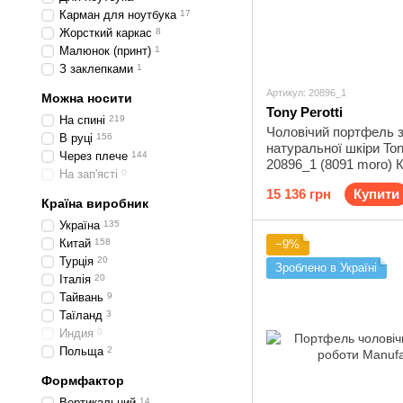
Карман для ноутбука
17
Жорсткий каркас
8
Малюнок (принт)
1
З заклепками
1
Артикул: 20896_1
Можна носити
Tony Perotti
На спині
219
Чоловічий портфель 
В руці
156
натуральної шкіри Tony
Через плече
144
20896_1 (8091 moro) 
На зап'ясті
0
15 136 грн
Купити
Країна виробник
Україна
135
Китай
158
−9%
Турція
20
Зроблено в Україні
Італія
20
Тайвань
9
Таїланд
3
Индия
0
Польща
2
Формфактор
Вертикальний
14