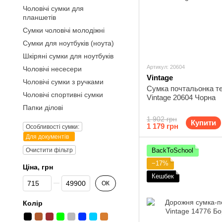
Чоловічі сумки для
планшетів
Сумки чоловічі молодіжні
Сумки для ноутбуків (ноута)
Шкіряні сумки для ноутбуків
Артикул: 20604
Чоловічі несесери
Vintage
Чоловічі сумки з ручками
Сумка почтальонка т
Чоловічі спортивні сумки
Vintage 20604 Чорна
Папки ділові
1 902 грн
Купити
1 179 грн
Особливості сумки:
Для документів
Очистити фільтр
BackToSchool
−17%
Ціна, грн
Кешбек
Від Ціна, грн
До Ціна, грн
ОК
Колір