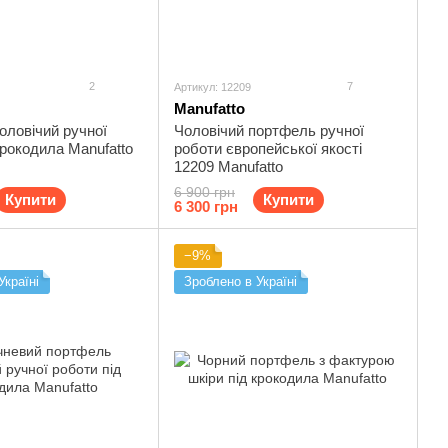
2
7
Артикул: 12209
Manufatto
оловічий ручної
Чоловічий портфель ручної
крокодила Manufatto
роботи європейської якості
12209 Manufatto
6 900 грн
Купити
Купити
6 300 грн
−9%
Україні
Зроблено в Україні