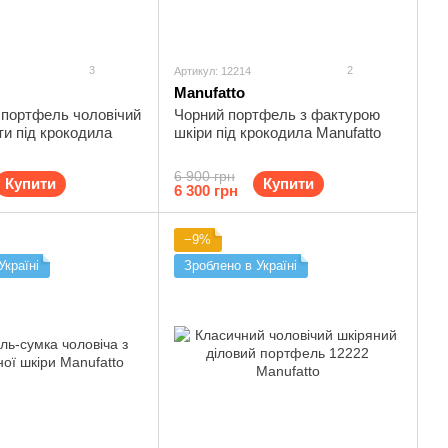
3
2
Артикул: 12214
Manufatto
 портфель чоловічий
Чорний портфель з фактурою
ти під крокодила
шкіри під крокодила Manufatto
6 900 грн
Купити
Купити
6 300 грн
−9%
Україні
Зроблено в Україні