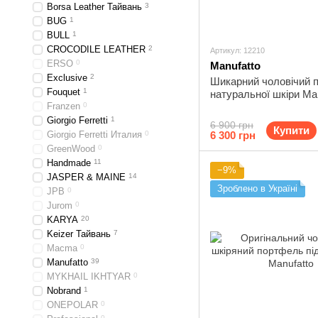
Borsa Leather Тайвань
3
BUG
1
BULL
1
CROCODILE LEATHER
2
Артикул: 12210
ERSO
0
Manufatto
Exclusive
2
Шикарний чоловічий 
Fouquet
1
натуральної шкіри Man
Franzen
0
Giorgio Ferretti
1
6 900 грн
Купити
Giorgio Ferretti Италия
0
6 300 грн
GreenWood
0
Handmade
11
−9%
JASPER & MAINE
14
Зроблено в Україні
JPB
0
Jurom
0
KARYA
20
Keizer Тайвань
7
Macma
0
Manufatto
39
MYKHAIL IKHTYAR
0
Nobrand
1
ONEPOLAR
0
0