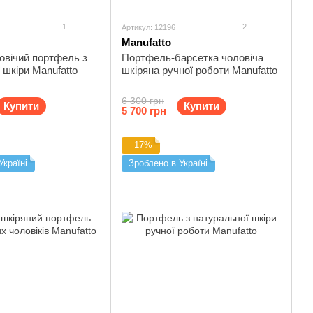
1
2
Артикул: 12196
Manufatto
овічий портфель з
Портфель-барсетка чоловіча
 шкіри Manufatto
шкіряна ручної роботи Manufatto
6 300 грн
Купити
Купити
5 700 грн
−17%
Україні
Зроблено в Україні