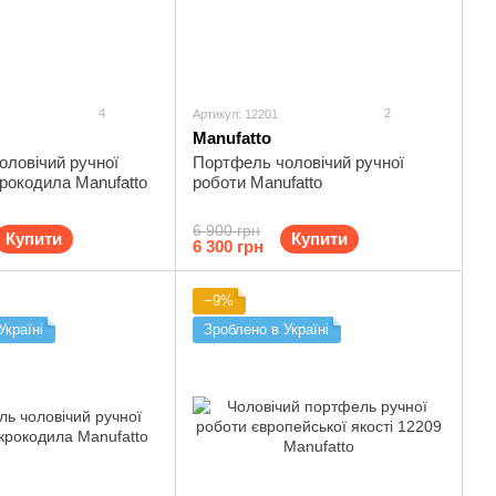
4
2
Артикул: 12201
Manufatto
оловічий ручної
Портфель чоловічий ручної
крокодила Manufatto
роботи Manufatto
6 900 грн
Купити
Купити
6 300 грн
−9%
Україні
Зроблено в Україні