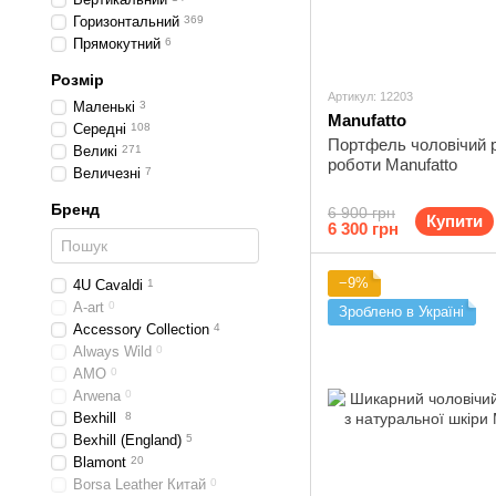
Горизонтальний
369
Прямокутний
6
Розмір
Артикул: 12203
Маленькі
3
Manufatto
Середні
108
Портфель чоловічий 
Великі
271
роботи Manufatto
Величезні
7
Бренд
6 900 грн
Купити
6 300 грн
−9%
4U Cavaldi
1
A-art
0
Зроблено в Україні
Accessory Collection
4
Always Wild
0
AMO
0
Arwena
0
Bexhill
8
Bexhill (England)
5
Blamont
20
Borsa Leather Китай
0