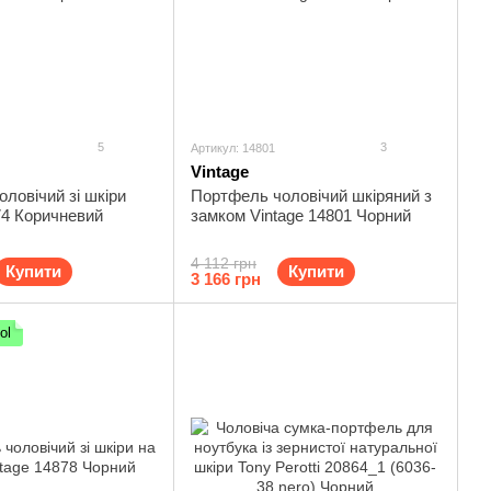
5
3
Артикул: 14801
Vintage
ловічий зі шкіри
Портфель чоловічий шкіряний з
74 Коричневий
замком Vintage 14801 Чорний
4 112 грн
Купити
Купити
3 166 грн
ol