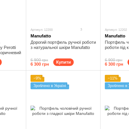
3
Артикул: 12200
Артикул: 12202
Manufatto
Manufatto
з
Дорогий портфель ручної роботи
Портфель ч
 Perotti
з натуральної шкіри Manufatto
роботи під 
Коричневий
6 900 грн
6 900 грн
Купити
6 300 грн
6 300 грн
−9%
−11%
Зроблено в Україні
Зроблено в 