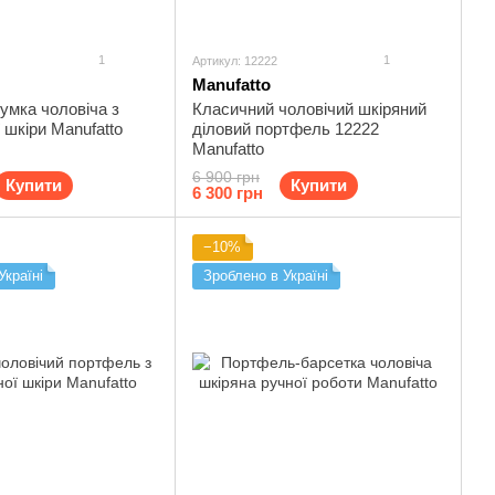
1
1
Артикул: 12222
Manufatto
умка чоловіча з
Класичний чоловічий шкіряний
 шкіри Manufatto
діловий портфель 12222
Manufatto
6 900 грн
Купити
Купити
6 300 грн
−10%
Україні
Зроблено в Україні