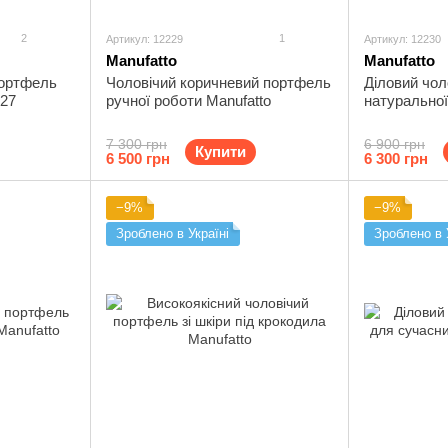
2
1
Артикул: 12229
Артикул: 12230
Manufatto
Manufatto
портфель
Чоловічий коричневий портфель
Діловий чол
227
ручної роботи Manufatto
натуральної
7 300 грн
6 900 грн
Купити
6 500 грн
6 300 грн
−9%
−9%
Зроблено в Україні
Зроблено в 