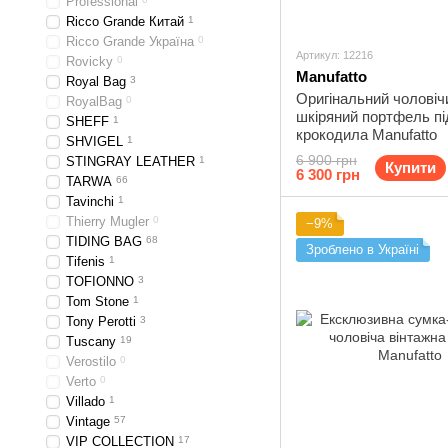
Professional
Ricco Grande Китай
1
Ricco Grande Україна
0
Артикул: 12216
Rovicky
0
Manufatto
Royal Bag
3
Оригінальний чоловіч
RoyalBag
0
шкіряний портфель пі
SHEFF
1
крокодила Manufatto
SHVIGEL
1
6 900 грн
STINGRAY LEATHER
1
Купити
6 300 грн
TARWA
66
Tavinchi
1
Thierry Mugler
0
−9%
TIDING BAG
68
Зроблено в Україні
Tifenis
1
TOFIONNO
3
Tom Stone
1
Tony Perotti
3
Tuscany
19
Verostilo
0
Verto
0
Villado
1
Vintage
57
VIP COLLECTION
17