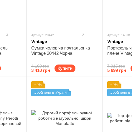
3
2
Артикул: 20442
Артикул: 14878
Vintage
Vintage
фель
Сумка чоловіча почтальонка
Портфель чо
а
Vintage 20442 Чорна
плече Vinta
4 109 грн
7 915 грн
Купити
3 410 грн
5 699 грн
−9%
−9%
Зроблено в Україні
Зроблено в 