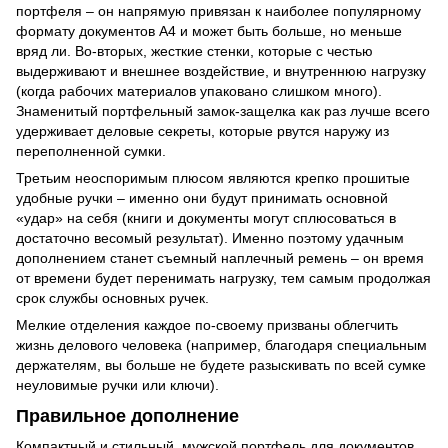
портфеля – он напрямую привязан к наиболее популярному
формату документов А4 и может быть больше, но меньше
вряд ли. Во-вторых, жесткие стенки, которые с честью
выдерживают и внешнее воздействие, и внутреннюю нагрузку
(когда рабочих материалов упаковано слишком много).
Знаменитый портфельный замок-защелка как раз лучше всего
удерживает деловые секреты, которые рвутся наружу из
переполненной сумки.
Третьим неоспоримым плюсом являются крепко прошитые
удобные ручки – именно они будут принимать основной
«удар» на себя (книги и документы могут сплюсоваться в
достаточно весомый результат). Именно поэтому удачным
дополнением станет съемный наплечный ремень – он время
от времени будет перенимать нагрузку, тем самым продолжая
срок службы основных ручек.
Мелкие отделения каждое по-своему призваны облегчить
жизнь делового человека (например, благодаря специальным
держателям, вы больше не будете разыскивать по всей сумке
неуловимые ручки или ключи).
Правильное дополнение
Компактный и стильный, мужской портфель для документов