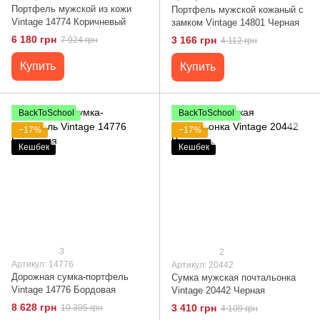
Портфель мужской из кожи
Портфель мужской кожаный с
Vintage 14774 Коричневый
замком Vintage 14801 Черная
6 180 грн
3 166 грн
7 924 грн
4 112 грн
Купить
Купить
BackToSchool
BackToSchool
−17%
−17%
Кешбек
Кешбек
3
2
Артикул: 14776
Артикул: 20442
Дорожная сумка-портфель
Сумка мужская почтальонка
Vintage 14776 Бордовая
Vintage 20442 Черная
8 628 грн
3 410 грн
10 395 грн
4 109 грн