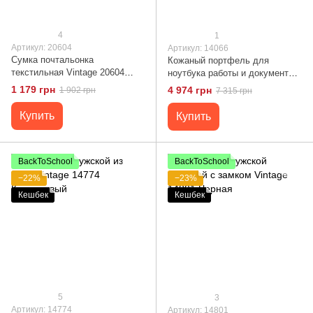
4
1
Артикул: 20604
Артикул: 14066
Сумка почтальонка
Кожаный портфель для
текстильная Vintage 20604
ноутбука работы и документов
Черная
Vintage 14066 Коричневый
1 179 грн
4 974 грн
1 902 грн
7 315 грн
Купить
Купить
BackToSchool
BackToSchool
−22%
−23%
Кешбек
Кешбек
5
3
Артикул: 14774
Артикул: 14801