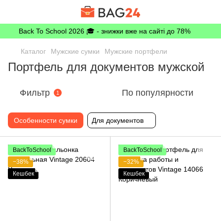
Back To School 2026 🎓 - знижки вже на сайті до 78%
Каталог
Мужские сумки
Мужские портфели
Портфель для документов мужской
Фильтр
По популярности
1
Особенности сумки
Для документов
BackToSchool
BackToSchool
−38%
−32%
Кешбек
Кешбек